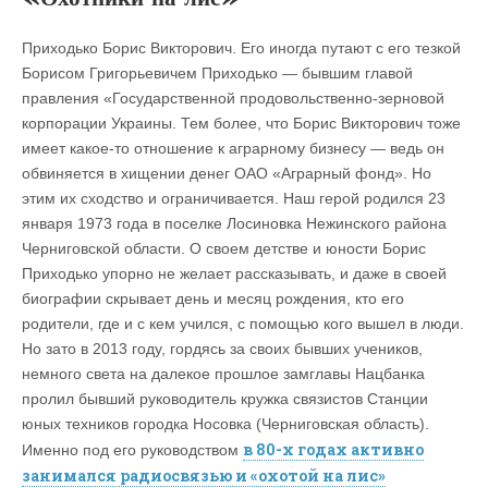
Приходько Борис Викторович. Его иногда путают с его тезкой
Борисом Григорьевичем Приходько — бывшим главой
правления «Государственной продовольственно-зерновой
корпорации Украины. Тем более, что Борис Викторович тоже
имеет какое-то отношение к аграрному бизнесу — ведь он
обвиняется в хищении денег ОАО «Аграрный фонд». Но
этим их сходство и ограничивается. Наш герой родился 23
января 1973 года в поселке Лосиновка Нежинского района
Черниговской области. О своем детстве и юности Борис
Приходько упорно не желает рассказывать, и даже в своей
биографии скрывает день и месяц рождения, кто его
родители, где и с кем учился, с помощью кого вышел в люди.
Но зато в 2013 году, гордясь за своих бывших учеников,
немного света на далекое прошлое замглавы Нацбанка
пролил бывший руководитель кружка связистов Станции
юных техников городка Носовка (Черниговская область).
в 80-х годах активно
Именно под его руководством
занимался радиосвязью и «охотой на лис»