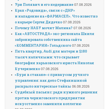
Ури Полявич и его недержание
07.08.2026
Крах «Родовида», связи с «ДНР»
и нападение на «ФАРМАСЕЛ». Что известно
о карьере Сергея Дядечко
07.08.2026
Почему НАБУ мочит Малюка?
07.08.2026
Как «АВТОСТРАДА» экс-регионала Шкиля
забронировала собственника сайта
«КОММЕНТАРИИ» Гольдского
07.08.2026
Пять квартир, Audi для матери и $180
тысяч наличными: что скрывает
биография харьковского юриста Николая
Кучерявенко
07.08.2026
«Буря в стакане» с привкусом ручного
управления: как дело Стефанишиной
раскрыло интересные тайны
06.08.2026
Судебный пасьянс: ради нужного решения
против черниговского предприятия
искусственно заменили коллегию