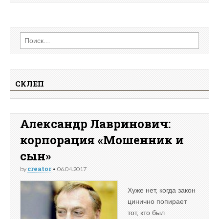
Найти:
СКЛЕП
Александр Лавринович:
корпорация «Мошенник и
сын»
creator
by
•
06.04.2017
Хуже нет, когда закон
цинично попирает
тот, кто был