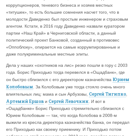
коррупционеров, теневого бизнеса и хозяев местных
«титушек», то есть большие сомнения насчет того, что в
молодости Давиденко был простым инженером и страховым
агентом. Кстати, в 2016 году Давиденко назвали куратором
партии «Наш Край» в Черниговской области, а данный
политический проект Банковой, созданный в противовес
«Оппоблоку», опирается на самые коррумпированные и
даже полукриминальные местные элиты.
Дела у наших «охотников на лис» резко пошли в гору с 2003
года. Борис Приходько тогда перевелся в «Ощадбанк», где
Юрием
он быстро сблизился с его директором казначейства
Колобовым
. За Колобовым уже тогда стояло очень много
Сергей Тигипко
влиятельных лиц: мама и сын Арбузовы,
,
Артемий Ершов
Сергей Левочкин
и
. И вот в
«Ощадбанке» Борис Приходько стремительно сблизился с
Юрием Колобовым — так, что когда Колобова в 2008-м
выжили из кресла директора казначейства банка, он передал
его Приходько как своему приемнику. И Приходько потом