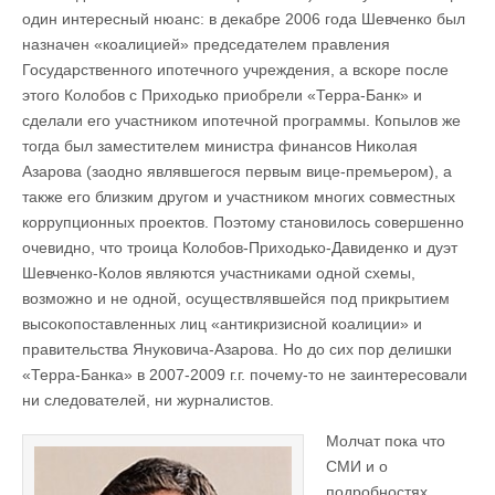
один интересный нюанс: в декабре 2006 года Шевченко был
назначен «коалицией» председателем правления
Государственного ипотечного учреждения, а вскоре после
этого Колобов с Приходько приобрели «Терра-Банк» и
сделали его участником ипотечной программы. Копылов же
тогда был заместителем министра финансов Николая
Азарова (заодно являвшегося первым вице-премьером), а
также его близким другом и участником многих совместных
коррупционных проектов. Поэтому становилось совершенно
очевидно, что троица Колобов-Приходько-Давиденко и дуэт
Шевченко-Колов являются участниками одной схемы,
возможно и не одной, осуществлявшейся под прикрытием
высокопоставленных лиц «антикризисной коалиции» и
правительства Януковича-Азарова. Но до сих пор делишки
«Терра-Банка» в 2007-2009 г.г. почему-то не заинтересовали
ни следователей, ни журналистов.
Молчат пока что
СМИ и о
подробностях