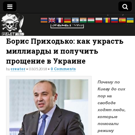
Skelet
досье —
биография
—
Org
компромат:
Борис Приходько: как украсть
Украина
миллиарды и получить
прощение в Украине
creator
0 Comments
by
•
03.05.2018
•
Почему по
Киеву до сих
пор на
свободе
ходят люди,
которые
помогали
режиму