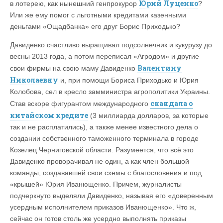
Юрий Луценко
в лотерею, как нынешний генпрокурор
?
Или же ему помог с льготными кредитами казенными
деньгами «Ощадбанка» его друг Борис Приходько?
Давиденко счастливо выращивал подсолнечник и кукурузу до
весны 2013 года, а потом переписал «Агродом» и другие
Валентину
свои фирмы на свою маму Давиденко
Николаевну
и, при помощи Бориса Приходько и Юрия
Колобова, сел в кресло замминистра агрополитики Украины.
скандала о
Став вскоре фигурантом международного
китайском кредите
(3 миллиарда долларов, за которые
так и не расплатились), а также менее известного дела о
создании собственного таможенного терминала в городе
Козелец Черниговской области. Разумеется, что всё это
Давиденко проворачивал не один, а как член большой
команды, создававшей свои схемы с благословения и под
«крышей» Юрия Иванющенко. Причем, журналисты
подчеркнуто выделяли Давиденко, называя его «доверенным
усердным исполнителем приказов Иванющенко». Что ж,
сейчас он готов столь же усердно выполнять приказы