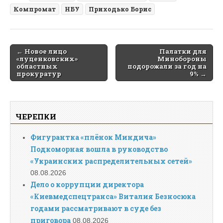
Компромат
НБУ
Приходько Борис
Post
← Новое лицо
Палатки для
«луценковских»
Минобороны
navigation
областных
подорожали за год на
прокуратур
9% →
ЧЕРЕПКИ
Фигурантка «плёнок Миндича»
Подкоморная вошла в руководство
«Украинских распределительных сетей»
08.08.2026
Дело о коррупции директора
«Киевмедспецтранса» Виталия Безносюка
годами рассматривают в суде без
приговора
08.08.2026