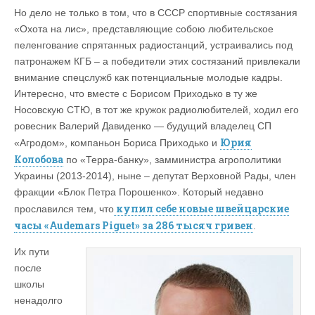
Но дело не только в том, что в СССР спортивные состязания
«Охота на лис», представляющие собою любительское
пеленгование спрятанных радиостанций, устраивались под
патронажем КГБ – а победители этих состязаний привлекали
внимание спецслужб как потенциальные молодые кадры.
Интересно, что вместе с Борисом Приходько в ту же
Носовскую СТЮ, в тот же кружок радиолюбителей, ходил его
ровесник Валерий Давиденко — будущий владелец СП
Юрия
«Агродом», компаньон Бориса Приходько и
Колобова
по «Терра-банку», замминистра агрополитики
Украины (2013-2014), ныне – депутат Верховной Рады, член
фракции «Блок Петра Порошенко». Который недавно
купил себе новые швейцарские
прославился тем, что
часы «Audemars Piguet» за 286 тысяч гривен
.
Их пути
после
школы
ненадолго