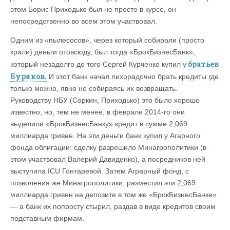
этом Борис Приходько был не просто в курсе, он
непосредственно во всем этом участвовал.
Одним из «пылесосов», через который собирали (просто
крали) деньги отовсюду, был тогда «БрокБизнесБанк»,
братьев
который незадолго до того Сергей Курченко купил у
Буряков.
И этот банк начал лихорадочно брать кредиты где
только можно, явно не собираясь их возвращать.
Руководству НБУ (Соркин, Приходько) это было хорошо
известно, но, тем не менее, в феврале 2014-го они
выделили «БрокБизнесБанку» кредит в сумме 2,069
миллиарда гривен. На эти деньги банк купил у Агарного
фонда облигации: сделку разрешило Минагрополитики (в
этом участвовал Валерий Давиденко), а посредников ней
выступила ICU Гонтаревой. Затем Аграрный фонд, с
позволения же Минагрополитики, разместил эти 2,069
миллиарда гривен на депозите в том же «БрокБизнесБанке»
— а банк их попросту стырил, раздав в виде кредитов своим
подставным фирмам.