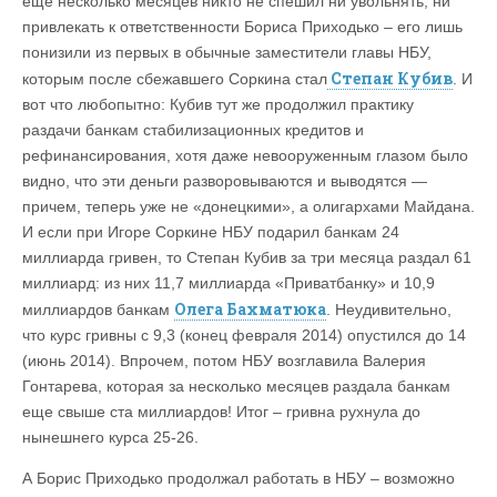
еще несколько месяцев никто не спешил ни увольнять, ни
привлекать к ответственности Бориса Приходько – его лишь
понизили из первых в обычные заместители главы НБУ,
Степан Кубив
которым после сбежавшего Соркина стал
. И
вот что любопытно: Кубив тут же продолжил практику
раздачи банкам стабилизационных кредитов и
рефинансирования, хотя даже невооруженным глазом было
видно, что эти деньги разворовываются и выводятся —
причем, теперь уже не «донецкими», а олигархами Майдана.
И если при Игоре Соркине НБУ подарил банкам 24
миллиарда гривен, то Степан Кубив за три месяца раздал 61
миллиард: из них 11,7 миллиарда «Приватбанку» и 10,9
Олега Бахматюка
миллиардов банкам
. Неудивительно,
что курс гривны с 9,3 (конец февраля 2014) опустился до 14
(июнь 2014). Впрочем, потом НБУ возглавила Валерия
Гонтарева, которая за несколько месяцев раздала банкам
еще свыше ста миллиардов! Итог – гривна рухнула до
нынешнего курса 25-26.
А Борис Приходько продолжал работать в НБУ – возможно