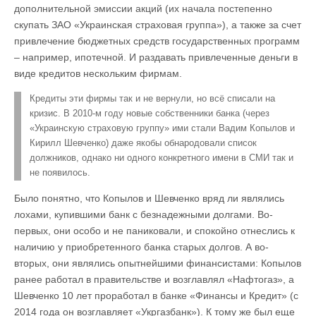
дополнительной эмиссии акций (их начала постепенно
скупать ЗАО «Украинская страховая группа»), а также за счет
привлечение бюджетных средств государственных программ
– например, ипотечной. И раздавать привлеченные деньги в
виде кредитов нескольким фирмам.
Кредиты эти фирмы так и не вернули, но всё списали на
кризис. В 2010-м году новые собственники банка (через
«Украинскую страховую группу» ими стали Вадим Копылов и
Кирилл Шевченко) даже якобы обнародовали список
должников, однако ни одного конкретного имени в СМИ так и
не появилось.
Было понятно, что Копылов и Шевченко вряд ли являлись
лохами, купившими банк с безнадежными долгами. Во-
первых, они особо и не паниковали, и спокойно отнеслись к
наличию у приобретенного банка старых долгов. А во-
вторых, они являлись опытнейшими финансистами: Копылов
ранее работал в правительстве и возглавлял «Нафтогаз», а
Шевченко 10 лет проработал в банке «Финансы и Кредит» (с
2014 года он возглавляет «Укргазбанк»). К тому же был еще