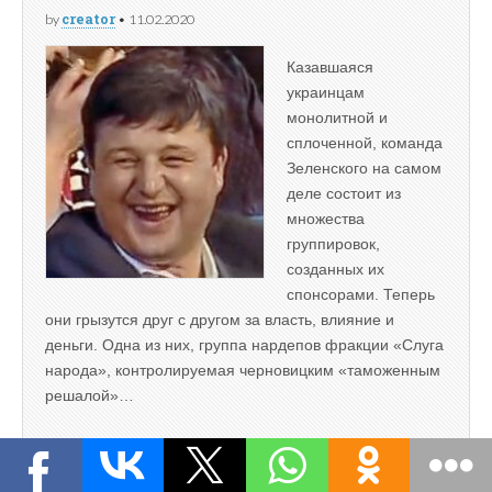
creator
by
•
11.02.2020
Казавшаяся
украинцам
монолитной и
сплоченной, команда
Зеленского на самом
деле состоит из
множества
группировок,
созданных их
спонсорами. Теперь
они грызутся друг с другом за власть, влияние и
деньги. Одна из них, группа нардепов фракции «Слуга
народа», контролируемая черновицким «таможенным
решалой»…
Read more →