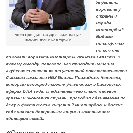
Януковича
воровать у
страны и
народа
миллиарды?
Борис Приходько: как украсть миллиарды и
Видимо
получить прощение в Украине
потому, что
потом они
помогали воровать миллиарды уже новой власти. К
такому выводу, поневоле, нас приводит история
«чудесного спасения» от уголовной ответственности
бывшего замглавы НБУ Бориса Приходько. Человека,
который непосредственно участвовал в банковских
аферах 2014 года, следствием чего стало падение
гривны и экономики страны, проходил обвиняемым по
делу о фактическом хищении 2 миллиардов, и долгие
годя являлся доверенным лицом и компаньоном
«донецких семей».
«Охотники на лис»