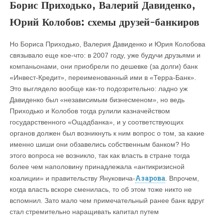
Борис Приходько, Валерий Давиденко,
Юрий Колобов: схемы друзей-банкиров
Но Бориса Приходько, Валерия Давиденко и Юрия Колобова
связывало еще кое-что: в 2007 году, уже будучи друзьями и
компаньонами, они приобрели по дешевке (за долги) банк
«Инвест-Кредит», переименованный ими в «Терра-Банк».
Это выглядело вообще как-то подозрительно: ладно уж
Давиденко был «независимым бизнесменом», но ведь
Приходько и Колобов тогда рулили казначейством
государственного «Ощадбанка», и у соответствующих
органов должен был возникнуть к ним вопрос о том, за какие
именно шиши они обзавелись собственным банком? Но
этого вопроса не возникло, так как власть в стране тогда
более чем наполовину принадлежала «антикризисной
Азарова
коалиции» и правительству Януковича-
. Впрочем,
когда власть вскоре сменилась, то об этом тоже никто не
вспомнил. Зато мало чем примечательный ранее банк вдруг
стал стремительно наращивать капитал путем