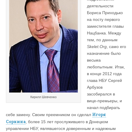
деятельности
Бориса Приходько
на посту первого
заместителя главы
Нацбанка. Между
тем, по данным
Skelet.Org
, само его
назначение было
весьма
любопытным. Итак,
в конце 2012 года
глава НБУ Сергей
Арбузов
засобирался в
Кирилл Шевченко
вице-премьеры, и
начал подбирать
Игоря
себе замену. Своим преемником он сделал
Соркина
, более 15 лет прослужившего в Донецком
управлении НБУ, являвшегося доверенным и надежным