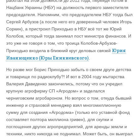
работал на этой должности до 2012 года, перейдя потом в
Нацбанк Украины (НБУ) на должность первого заместителя
председателя. Напомним, что председателем НБУ тогда был
Сергей Арбузов (а после него его доверенный человек Игорь
Соркин), а пристроил Приходько в НБУ всё тот же Юрий
Колобов, который тогда занимал пост министра финансов. И
это уже не говоря о том, что троица Колобов-Арбузов-
Юрия
Приходько входила в ближний круг деловых связей
Иванющенко (Юры Еникиевского)
.
Но разве мог Борис Приходько забыть о своем друге детства
и товарище по радиоклубу?! И вот в 2004 году мытарства
Валерия Давиденко закончились, потому что он учредил
крупную агрофирму СП «Агродом» и заделался
черниговским агробароном. Но вопрос о том, откуда бывший
инженер и страховой менеджер взял многомиллионную
сумму для создания «Агродома» (только его уставной фонд
составляет полтора миллиона гривен), для скупки и
поглощения других агропредприятий, для аренды земли и
техники, никто никогда не поднимал. Может быть, он выиграл