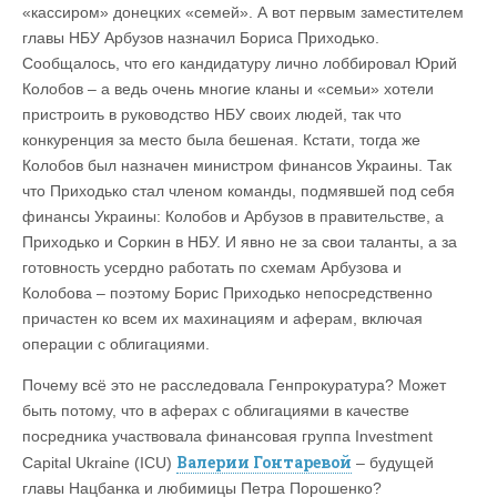
«кассиром» донецких «семей». А вот первым заместителем
главы НБУ Арбузов назначил Бориса Приходько.
Сообщалось, что его кандидатуру лично лоббировал Юрий
Колобов – а ведь очень многие кланы и «семьи» хотели
пристроить в руководство НБУ своих людей, так что
конкуренция за место была бешеная. Кстати, тогда же
Колобов был назначен министром финансов Украины. Так
что Приходько стал членом команды, подмявшей под себя
финансы Украины: Колобов и Арбузов в правительстве, а
Приходько и Соркин в НБУ. И явно не за свои таланты, а за
готовность усердно работать по схемам Арбузова и
Колобова – поэтому Борис Приходько непосредственно
причастен ко всем их махинациям и аферам, включая
операции с облигациями.
Почему всё это не расследовала Генпрокуратура? Может
быть потому, что в аферах с облигациями в качестве
посредника участвовала финансовая группа Investment
Валерии Гонтаревой
Capital Ukraine (ICU)
– будущей
главы Нацбанка и любимицы Петра Порошенко?