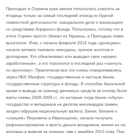
Приходько и Соркина рука закона попыталась ухватить за
ягодицы только за самый последний эпизод их бурной
совместной деятельности: скандальное дело о махинациях
со средствами Аграрного фонда. Попыталась, потому что в
итоге Соркин просто сбежал из Украины, а Приходько ловко
выпутался. Итак, с начала февраля 2014 года «донецкие»
начали активно паковать чемоданы, причем золотом и
долларами. Кто обналичивал или выводил свои «кровно
заработанные», а кто торопился в последний раз «хапнуть
по-крупному». Практически все эти схемы поворачивались
через НБУ, Минфин, государственные и частные банки,
государственные структуры и фонды. В способах банальной
кражи и вывода за границу денежных средств за основу были
взяты схемы 2008-2009 г.г., по которым тогда банки «обули»
государство и вкладчиков на десятки миллиардов гривен,
заодно обрушив национальную валюту. Банки, близкие к
«семьям» Януковича и Иванющенко, начали получать
рефинансирование и красть деньги вкладчиков, меняя их на
доллары и выводя за границу, уже с декабря 2013 года. При