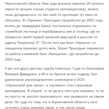
Черниговской области. Кем туда вначале приняли 20-летнего
парня (в лучшем случае студента-третьекурсника), можно
лишь догадываться, но без чьей-то протекции тут явно не
обошлось. В «Украине» Приходько проработал до 2001 года,
вплоть до ликвидации банка, постепенно поднимаясь по
служебной лестнице и перебравшись уже в столицу, где он
обзавелся своей первой киевской квартирой в высотке по
адресу Приречная 37. После того как банк «Украина» со
скандалом приказал долго жить, Борис Приходько перевелся
на работу в киевский банк «Крещатик», где проработал до
2003 года.
А вот его друга детства судьба помотала. Судя по биографии
Валерия Давиденко, в 90-е он брался за все подряд: был
директором агропредприятия, инженером в ООО
«Украинский дом связи», в «нулевых» стал страховым
менеджером. В общем, то ли дела у него шли неважно, то ли
он просто не захотел признаваться, чем занимался на самом
деле. Но судя по тому, что в Черниговской области у него
остались очень широкие связи, в том числе среди