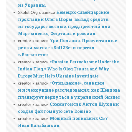
из Украины
Немецко-швейцарские
Skelet Org
к записи
прокладки Олега Цюры: вывод средств
из государственных предприятий для
Мартыненко, Фирташа и россиян
Ури Полявич: Просчитанные
creator
к записи
риски магната Soft2Bet и переезд
в Вашингтон
«Russian Ferrochrome Under the
creator
к записи
Indian Flag.» Who Is Oleg Tsyura and Why
Europe Must Help Ukraine Investigate
«Отмывание», санкции
creator
к записи
и исчезнувшие расследования: как Шевцова
планирует вернуться в украинский бизнес
Схематозник Антон Шухнин
creator
к записи
создал фантомную сеть Domino
Мощный полковник СБУ
creator
к записи
Иван Калабашкин