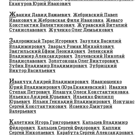
Ехануров Юрий Иванович
Ж
вания Давид Важаевич
Жебривский Павел
,
Иванович и Жебровская Филя Ивановна
Жеваго
,
Константин Валентинович
Журавский Виталий
,
Станиславович
Жученко Олег Демьянович
,
З
адорожный Тарас Игоревич
Зазуляк Василий
,
Владимирович
Зварыч Роман Михайлович
,
,
Звягильский Ефим Леонидович
Зеленский
,
Владимир Александрович
Злочевский Николай
,
Владиславович
Золотоноша Олег Викторович
,
,
Зубик Владимир Владимирович
Зубрицкий
,
Виктор Васильевич
И
ванчук Андрей Владимирович
Иванющенко
,
Юрий Владимирович (Юра Енакиевский)
Ивахив
,
Степан Петрович
Илащук Олеся Константиновна
,
,
Ильенко Андрей Юрьевич
Ильенко Филипп
,
Юрьевич
Ильин Геннадий Владимирович
Ионушас
,
,
Сергей Константинович
Исаенко Дмитрий
,
Валерьевич
К
алетник Игорь Григорьевич
Кальцев Владимир
,
Фёдорович
Кальцев Сергей Федорович
Каплин
,
,
Сергей Николаевич
Карабута Сергей Александрович
,
,