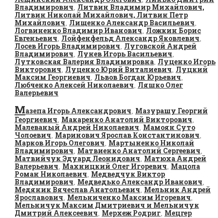
Владимирович
Литвин Владимир Михайлович,
,
Литвин Николай Михайлович, Литвин Петр
Михайлович
Лищенко Александр Васильевич
,
,
Логвиненко Владимир Иванович
Ложкин Борис
,
Евгеньевич
Лойфенфельд Александр Яковлевич
,
,
Лосев Игорь Владимирович
Луговской Андрей
,
Владимирович
Лунев Игорь Васильевич
,
,
Лутковская Валерия Владимировна
Луценко Игорь
,
Викторович
Луценко Юрий Виталиевич
Луцкий
,
,
Максим Георгиевич
Львов Богдан Юрьевич
,
,
Любченко Алексей Николаевич
Ляшко Олег
,
Валерьевич
М
азепа Игорь Александрович
Мазурашу Георгий
,
Георгиевич
Макаренко Анатолий Викторович
,
,
Малеваный Андрей Николаевич
Мамоян Суто
,
Чолоевич
Маринович Ярослав Константинович
,
,
Марков Игорь Олегович
Мартыненко Николай
,
Владимирович
Матвиенко Анатолий Сергеевич
,
,
Матвийчук Эдуард Леонидович
Матюха Андрей
,
Валерьевич
Махницкий Олег Игоревич
Мацола
,
,
Роман Николаевич
Медведчук Виктор
,
Владимирович
Медведько Александр Иванович
,
,
Медяник Вячеслав Анатольевич
Мельник Андрей
,
Ярославович
Мельниченко Максим Игоревич
,
,
Мельничук Максим Дмитриевич и Мельничук
Дмитрий Алексеевич
Мерхеж Родриг
Мецгер
,
,