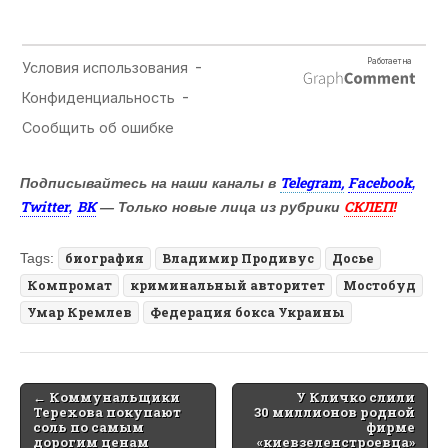
Telegram,
Facebook
Подписывайтесь на наши каналы в
,
Twitter
ВК
СКЛЕП
,
— Только новые лица из рубрики
!
Tags:
биография
Владимир Продивус
Досье
Компромат
криминальный авторитет
Мостобуд
Умар Кремлев
Федерация бокса Украины
Post
← Коммунальщики
У Кличко слили
Терехова покупают
30 миллионов родной
navigation
соль по самым
фирме
дорогим ценам
«киевзеленстроевца»