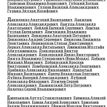
Гройсман Владимир Борисович
Губский Богдан
,
Владимирович
Гуляев Василий Александрович
,
,
Гурвиц Эдуард Иосифович
Д
аниленко Анатолий Васильевич
Данилюк
,
Александр Александрович
Дануца Александр
,
Анатольевич
Дейдей Евгений Сергеевич
Демчак
,
,
Руслан Евгеньевич
Демчишин Владимир
,
Васильевич
Денисенко Анатолий Петрович
,
,
Денисенко Андрей Сергеевич
Денисова Людмила
,
Леонтьевна
Дериволков Степан Дмитриевич
,
,
Деркач Александр Витальевич
Джемилев Мустафа
,
Абдулджемиль
Дзензерский Виктор
,
Александрович
Дзензерский Денис Викторович
,
,
Дидух Владимир Степанович (Вова Морда)
Добкин
,
Михаил Маркович
Добрянский Ярослав
,
Викторович
Домбровский Александр Георгиевич
,
,
Драбинко Александр Николаевич
Драпатый
,
Михаил Васильевич
Дрегер Владислав Олегович
,
,
Дубиль Валерий Александрович
Дубовой
,
Александр Фёдорович
Думчев Сергей
,
Александрович
Дыминский Петр Петрович
,
,
Дядечко Сергей Владимирович
Е
мельянов Артур Станиславович
Еремица Алексей
,
Николаевич
Ермак Андрей Борисович
Ермолаев
,
,
Вадим Владимирович
Ефимов Максим Викторович
,
,