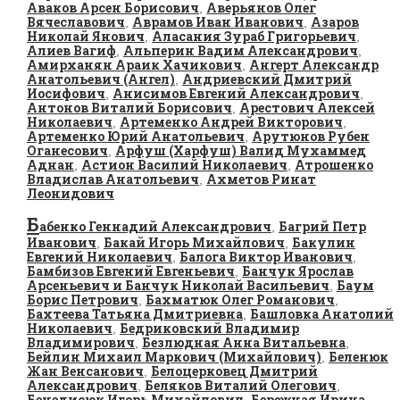
Аваков Арсен Борисович
Аверьянов Олег
,
Вячеславович
Аврамов Иван Иванович
Азаров
,
,
Николай Янович
Аласания Зураб Григорьевич
,
,
Алиев Вагиф
Альперин Вадим Александрович
,
,
Амирханян Араик Хачикович
Ангерт Александр
,
Анатольевич (Ангел)
Андриевский Дмитрий
,
Иосифович
Анисимов Евгений Александрович
,
,
Антонов Виталий Борисович
Арестович Алексей
,
Николаевич
Артеменко Андрей Викторович
,
,
Артеменко Юрий Анатольевич
Арутюнов Рубен
,
Оганесович
Арфуш (Харфуш) Валид Мухаммед
,
Аднан
Астион Василий Николаевич
Атрошенко
,
,
Владислав Анатольевич
Ахметов Ринат
,
Леонидович
Б
абенко Геннадий Александрович
Багрий Петр
,
Иванович
Бакай Игорь Михайлович
Бакулин
,
,
Евгений Николаевич
Балога Виктор Иванович
,
,
Бамбизов Евгений Евгеньевич
Банчук Ярослав
,
Арсеньевич и Банчук Николай Васильевич
Баум
,
Борис Петрович
Бахматюк Олег Романович
,
,
Бахтеева Татьяна Дмитриевна
Башловка Анатолий
,
Николаевич
Бедриковский Владимир
,
Владимирович
Безлюдная Анна Витальевна
,
,
Бейлин Михаил Маркович (Михайлович)
Беленюк
,
Жан Венсанович
Белоцерковец Дмитрий
,
Александрович
Беляков Виталий Олегович
,
,
Бенедисюк Игорь Михайлович
Бережная Ирина