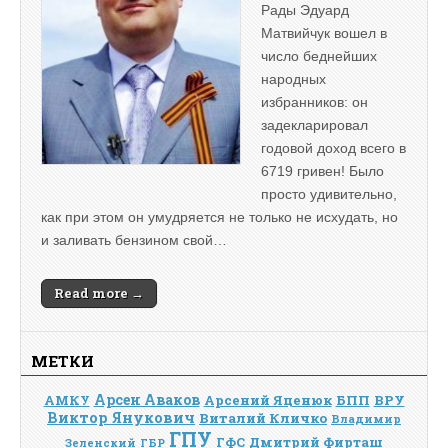
Рады Эдуард
Матвийчук вошел в
число беднейших
народных
избранников: он
задекларировал
годовой доход всего в
6719 гривен! Было
просто удивительно,
как при этом он умудряется не только не исхудать, но
и заливать бензином свой…
Read more →
МЕТКИ
Арсен Аваков
Арсений Яценюк
БПП
ВРУ
АМКУ
Виктор Янукович
Виталий Кличко
Владимир
ГПУ
Дмитрий Фирташ
ГФС
Зеленский
ГБР