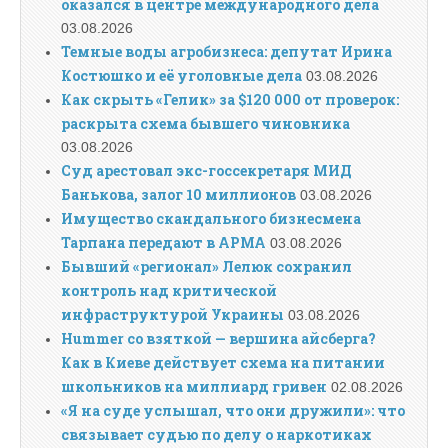
оказался в центре международного дела
03.08.2026
Темные воды агробизнеса: депутат Ирина
Костюшко и её уголовные дела
03.08.2026
Как скрыть «Гелик» за $120 000 от проверок:
раскрыта схема бывшего чиновника
03.08.2026
Суд арестовал экс-госсекретаря МИД
Банькова, залог 10 миллионов
03.08.2026
Имущество скандального бизнесмена
Тарпана передают в АРМА
03.08.2026
Бывший «регионал» Лелюк сохранил
контроль над критической
инфраструктурой Украины
03.08.2026
Hummer со взяткой — вершина айсберга?
Как в Киеве действует схема на питании
школьников на миллиард гривен
02.08.2026
«Я на суде услышал, что они дружили»: что
связывает судью по делу о наркотиках