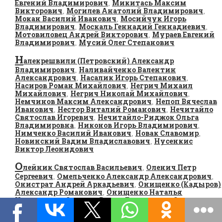
Евгений Владимирович
Микитась Максим
,
Викторович
Могилев Анатолий Владимирович
,
,
Мокан Василий Иванович
Мосийчук Игорь
,
Владимирович
Москаль Геннадий Геннадиевич
,
,
Мотовиловец Андрей Викторович
Мураев Евгений
,
Владимирович
Мусий Олег Степанович
,
Н
алекрешвили (Петровский) Александр
Владимирович
Наливайченко Валентин
,
Александрович
Насалик Игорь Степанович
,
,
Насиров Роман Михайлович
Негрич Михаил
,
Михайлович
Негрич Николай Михайлович
,
,
Немчинов Максим Александрович
Непоп Вячеслав
,
Иванович
Нестор Виталий Романович
Нечитайло
,
,
Святослав Игоревич
Нечитайло-Риджок Ольга
,
Владимировна
Никонов Игорь Владимирович
,
,
Нимченко Василий Иванович
Новак Славомир
,
,
Новинский Вадим Владиславович
Нусенкис
,
Виктор Леонидович
О
лейник Святослав Васильевич
Оленич Петр
,
Сергеевич
Омельченко Александр Александрович
,
,
Онистрат Андрей Аркадьевич
Онищенко (Кадыров)
,
Александр Романович
Онищенко Наталья
,
Николаевна
Опимах Роман Евгеньевич
Остапюк
,
,
Борис Ярославович
Островская-Лютая Олеся
,
Богдановна
Охендовский Михаил Владимирович
,