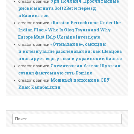
Ури Полявич: Просчитанные
creator
к записи
риски магната Soft2Bet и переезд
в Вашингтон
«Russian Ferrochrome Under the
creator
к записи
Indian Flag.» Who Is Oleg Tsyura and Why
Europe Must Help Ukraine Investigate
«Отмывание», санкции
creator
к записи
и исчезнувшие расследования: как Шевцова
планирует вернуться в украинский бизнес
Схематозник Антон Шухнин
creator
к записи
создал фантомную сеть Domino
Мощный полковник СБУ
creator
к записи
Иван Калабашкин
Найти: