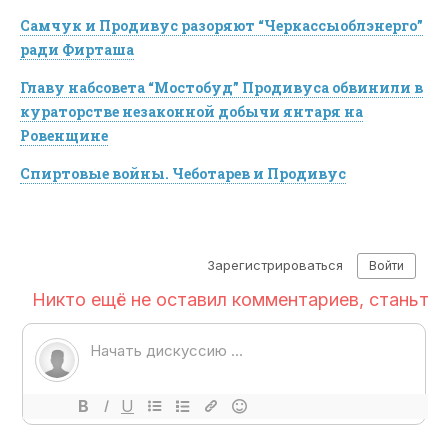
Самчук и Продивус разоряют “Черкассыоблэнерго”
ради Фирташа
Главу набсовета “Мостобуд” Продивуса обвинили в
кураторстве незаконной добычи янтаря на
Ровенщине
Спиртовые войны. Чеботарев и Продивус