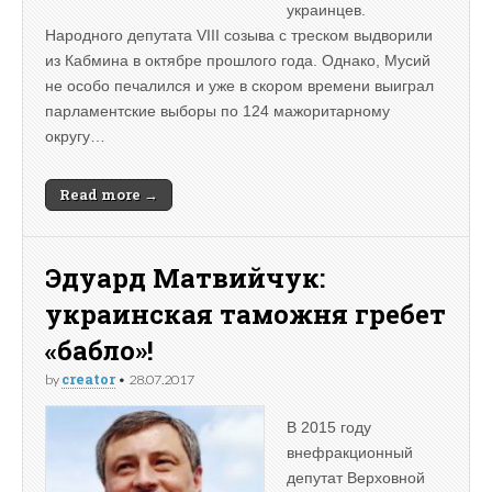
украинцев.
Народного депутата VIII созыва с треском выдворили
из Кабмина в октябре прошлого года. Однако, Мусий
не особо печалился и уже в скором времени выиграл
парламентские выборы по 124 мажоритарному
округу…
Read more →
Эдуард Матвийчук:
украинская таможня гребет
«бабло»!
creator
by
•
28.07.2017
В 2015 году
внефракционный
депутат Верховной