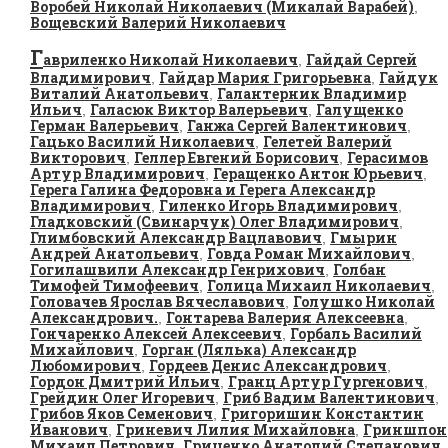
Воробей Николай Николаевич (Микалай Варабей)
,
Вощевский Валерий Николаевич
Г
авриленко Николай Николаевич
Гайдай Сергей
,
Владимирович
Гайдар Мария Григорьевна
Гайдук
,
,
Виталий Анатольевич
Галантерник Владимир
,
Ильич
Галасюк Виктор Валерьевич
Галущенко
,
,
Герман Валерьевич
Ганжа Сергей Валентинович
,
,
Гацько Василий Николаевич
Гелетей Валерий
,
Викторович
Геллер Евгений Борисович
Герасимов
,
,
Артур Владимирович
Геращенко Антон Юрьевич
,
,
Герега Галина Федоровна и Герега Александр
Владимирович
Гиленко Игорь Владимирович
,
,
Гладковский (Свинарчук) Олег Владимирович
,
Глимбовский Александр Вацлавович
Гмырин
,
Андрей Анатольевич
Говда Роман Михайлович
,
,
Гогилашвили Александр Генрихович
Голбан
,
Тимофей Тимофеевич
Голица Михаил Николаевич
,
,
Головачев Ярослав Вячеславович
Голушко Николай
,
Александрович.
Гонтарева Валерия Алексеевна
,
,
Гончаренко Алексей Алексеевич
Горбаль Василий
,
Михайлович
Горган (Лялька) Александр
,
Любомирович
Гордеев Денис Александрович
,
,
Гордон Дмитрий Ильич
Гранц Артур Гургенович
,
,
Грейдин Олег Игоревич
Гриб Вадим Валентинович
,
,
Грибов Яков Семенович
Григоришин Константин
,
Иванович
Гриневич Лилия Михайловна
Гриншпон
,
,
Михаил Петрович
Гриценко Анатолий Степанович
,
,