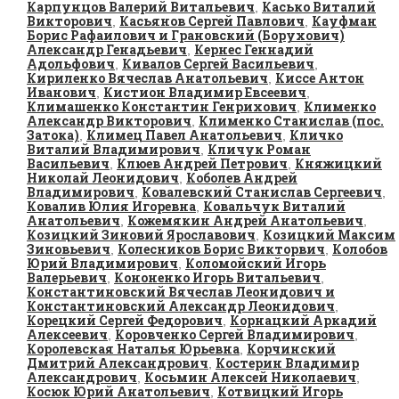
Карпунцов Валерий Витальевич
Касько Виталий
,
Викторович
Касьянов Сергей Павлович
Кауфман
,
,
Борис Рафаилович и Грановский (Борухович)
Александр Генадьевич
Кернес Геннадий
,
Адольфович
Кивалов Сергей Васильевич
,
,
Кириленко Вячеслав Анатольевич
Киссе Антон
,
Иванович
Кистион Владимир Евсеевич
,
,
Климашенко Константин Генрихович
Клименко
,
Александр Викторович
Клименко Станислав (пос.
,
Затока)
Климец Павел Анатольевич
Кличко
,
,
Виталий Владимирович
Кличук Роман
,
Васильевич
Клюев Андрей Петрович
Княжицкий
,
,
Николай Леонидович
Коболев Андрей
,
Владимирович
Ковалевский Станислав Сергеевич
,
,
Ковалив Юлия Игоревна
Ковальчук Виталий
,
Анатольевич
Кожемякин Андрей Анатольевич
,
,
Козицкий Зиновий Ярославович
Козицкий Максим
,
Зиновьевич
Колесников Борис Викторвич
Колобов
,
,
Юрий Владимирович
Коломойский Игорь
,
Валерьевич
Кононенко Игорь Витальевич
,
,
Константиновский Вячеслав Леонидович и
Константиновский Александр Леонидович
,
Корецкий Сергей Федорович
Корнацкий Аркадий
,
Алексеевич
Коровченко Сергей Владимирович
,
,
Королевская Наталья Юрьевна
Корчинский
,
Дмитрий Александрович
Костерин Владимир
,
Александрович
Косьмин Алексей Николаевич
,
,
Косюк Юрий Анатольевич
Котвицкий Игорь
,