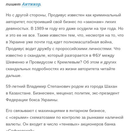
Антикор
пишет
.
Но с другой стороны, Продивус известен как криминальный
авторитет, построивший свой бизнес по «законам» лихих
девяностых. В 1989-м году его даже осудили на три года. Но
и это ее не все. Также известен тем, что, несмотря на то, что
в Украине уже почти год идет полномасштабная война,
Продивус водит дружбу с пророссийскими личностями. Что
известно о скандале, который разгорается в ФБУ между
Шевченко и Провидусом с Кремлевым? Об этом и других
скандальных подробностях из жизни авторитета читайте
дальше.
59-летний Владимир Степанович родом из города Шахан
в Казахстане. Бизнесмен, меценат, политик, экс-президент
Федерации бокса Украины.
Его связывают с махинациями в янтарном бизнесе,
с «серыми» схематозами по контролю за рынками наличной
валюты. Он входит в число «теневых» акционеров банка
«Софиевский».