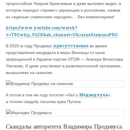
пророссийски Умаром Кремлевым и даже выложил видео, в
котором передал «привет» украинцам и россиянам, назвав
их «единым славянским народом»… Без комментариев!
https://www.youtube.com/watch?
v=T9Owkp_5QOE&ab_channel=UkraineAtamansPRO
присутствовал
В 2020-м году Продивус
во время
представления кандидата в меры Винницы от ныне
запрещенной в Украине партии ОПЗЖ — боксера Вячеслава
Узелкова. И даже участвовал в развлекательной программе,
выпрыгивая на скакалке.
Медведчука
А потом в том же году посетил «бал у
»,
а точнее свадьбу пасынка кума Путина.
Скандалы авторитета Владимира Продивуса