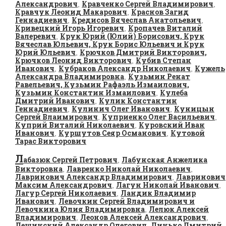
Александрович
Кравченко Сергей Владимирович
,
,
Кравчук Леонид Макарович
Краснов Загид
,
Геннадиевич
Кредисов Вячеслав Анатольевич
,
,
Кривецкий Игорь Игоревич
Кропачев Виталий
,
Валеревич
Крук Юрий (Юлий) Борисович, Крук
,
Вячеслав Юльевич, Крук Борис Юльевич и Крук
Юрий Юльевич
Крючков Дмитрий Викторович,
,
Крючков Леонид Викторович
Кубив Степан
,
Иванович
Кубраков Александр Николаевич
Кужель
,
,
Александра Владимировна
Кузьмин Ренат
,
Равельевич, Кузьмин Рафаэль Измаилович,
Кузьмин Константин Измаилович
Кулеба
,
Дмитрий Иванович
Кулик Константин
,
Геннадиевич
Кулинич Олег Иванович
Куницын
,
,
Сергей Влаимирович
Куприенко Олег Васильевич
,
,
Куприй Виталий Николаевич
Куровский Иван
,
Иванович
Куршутов Сеяр Османович
Кутовой
,
,
Тарас Викторович
Л
абазюк Сергей Петрович
Лабунская Анжелика
,
Викторовна
Лавренко Николай Николаевич
,
,
Лавринович Александр Владимирович
Лавринович
,
Максим Александрович
Лагун Николай Иванович
,
,
Лагур Сергей Николаевич
Ландик Владимир
,
Иванович
Левочкин Сергей Владимирович и
,
Левочкина Юлия Владимировна
Лелюк Алексей
,
Владимирович
Леонов Алексей Александрович
,
,
Лещинский Александр Олегович
Линько Дмитрий
,