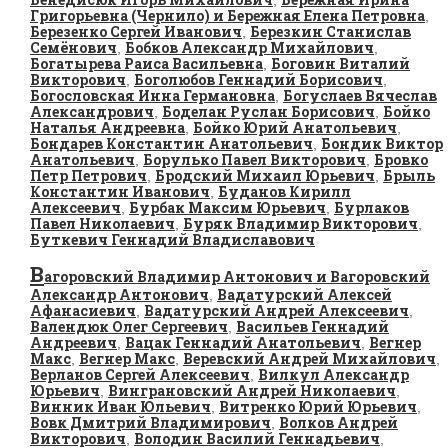
,
Григорьевна (Чернило) и Бережная Елена Петровна
,
Березенко Сергей Иванович
Березкин Станислав
,
Семёнович
Бобков Александр Михайлович
,
,
Богатырева Раиса Васильевна
Боговин Виталий
,
Викторович
Боголюбов Геннадий Борисович
,
,
Богословская Инна Германовна
Богуслаев Вячеслав
,
Александрович
Боделан Руслан Борисович
Бойко
,
,
Наталья Андреевна
Бойко Юрий Анатольевич
,
,
Бондарев Константин Анатольевич
Бондик Виктор
,
Анатольевич
Борулько Павел Викторович
Бровко
,
,
Петр Петрович
Бродский Михаил Юрьевич
Брыль
,
,
Константин Иванович
Буданов Кирилл
,
Алексеевич
Бурбак Максим Юрьевич
Бурлаков
,
,
Павел Николаевич
Буряк Владимир Викторович
,
,
Буткевич Геннадий Владиславович
В
агоровский Владимир Антонович и Вагоровский
Александр Антонович
Вадатурский Алексей
,
Афанасиевич
Вадатурский Андрей Алексеевич
,
,
Валендюк Олег Сергеевич
Васильев Геннадий
,
Андреевич
Вацак Геннадий Анатольевич
Вегнер
,
,
Макс
Вегнер Макс
Веревский Андрей Михайлович
,
,
,
Верланов Сергей Алексеевич
Вилкул Александр
,
Юрьевич
Винграновский Андрей Николаевич
,
,
Винник Иван Юльевич
Витренко Юрий Юрьевич
,
,
Вовк Дмитрий Владимирович
Волков Андрей
,
Викторович
Володин Василий Геннадьевич
,
,