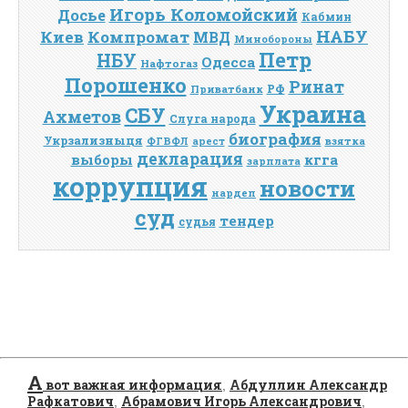
Игорь Коломойский
Досье
Кабмин
НАБУ
Киев
Компромат
МВД
Минобороны
Петр
НБУ
Одесса
Нафтогаз
Порошенко
Ринат
РФ
Приватбанк
Украина
СБУ
Ахметов
Слуга народа
биография
Укрзализныця
взятка
ФГВФЛ
арест
декларация
выборы
кгга
зарплата
коррупция
новости
нардеп
суд
тендер
судья
А
вот важная информация
Абдуллин Александр
,
Рафкатович
Абрамович Игорь Александрович
,
,