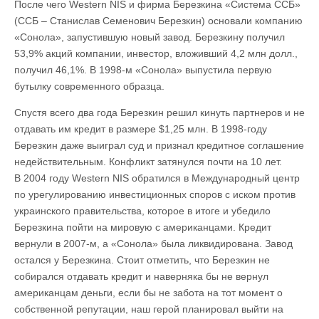
После чего Western NIS и фирма Березкина «Система ССБ»
(ССБ – Станислав Семенович Березкин) основали компанию
«Сонола», запустившую новый завод. Березкину получил
53,9% акций компании, инвестор, вложивший 4,2 млн долл.,
получил 46,1%. В 1998‑м «Сонола» выпустила первую
бутылку современного образца.
Спустя всего два года Березкин решил кинуть партнеров и не
отдавать им кредит в размере $1,25 млн. В 1998-году
Березкин даже выиграл суд и признал кредитное соглашение
недействительным. Конфликт затянулся почти на 10 лет.
В 2004 году Western NIS обратился в Международный центр
по урегулированию инвестиционных споров с иском против
украинского правительства, которое в итоге и убедило
Березкина пойти на мировую с американцами. Кредит
вернули в 2007‑м, а «Сонола» была ликвидирована. Завод
остался у Березкина. Стоит отметить, что Березкин не
собирался отдавать кредит и наверняка бы не вернул
американцам деньги, если бы не забота на тот момент о
собственной репутации, наш герой планировал выйти на