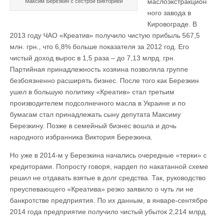
маслоэкстракцион
Максим Березкин с сестрой Викторией
ного завода в
Кировограде. В
2013 году ЧАО «Креатив» получило чистую прибыль 567,5
млн. грн., что 6,8% больше показателя за 2012 год. Его
чистый доход вырос в 1,5 раза – до 7,13 млрд. грн.
Партийная принадлежность хозяина позволяла группе
безбоязненно расширять бизнес. После того как Березкин
ушел в большую политику «Креатив» стал третьим
производителем подсолнечного масла в Украине и по
бумагам стал принадлежать сыну депутата Максиму
Березкину. Позже в семейный бизнес вошла и дочь
народного избранника Виктория Березкина.
Но уже в 2014-м у Березкина начались очередные «терки» с
кредиторами. Попросту говоря, нардеп по накатанной схеме
решил не отдавать взятые в долг средства. Так, руководство
преуспевающего «Креатива» резко заявило о чуть ли не
банкротстве предприятия. По их данным, в январе-сентябре
2014 года предприятие получило чистый убыток 2,214 млрд.