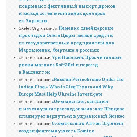
покрывают фиктивный импорт дронов
и вывод сотен миллионов долларов
из Украины
Немецко-швейцарские
Skelet Org
к записи
прокладки Олега Цюры: вывод средств
из государственных предприятий для
Мартыненко, Фирташа и россиян
Ури Полявич: Просчитанные
creator
к записи
риски магната Soft2Bet и переезд
в Вашингтон
«Russian Ferrochrome Under the
creator
к записи
Indian Flag.» Who Is Oleg Tsyura and Why
Europe Must Help Ukraine Investigate
«Отмывание», санкции
creator
к записи
и исчезнувшие расследования: как Шевцова
планирует вернуться в украинский бизнес
Схематозник Антон Шухнин
creator
к записи
создал фантомную сеть Domino