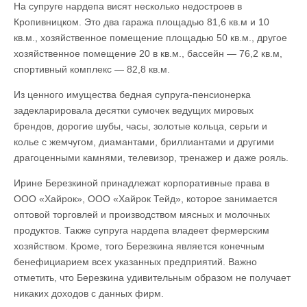
На супруге нардепа висят несколько недостроев в
Кропивницком. Это два гаража площадью 81,6 кв.м и 10
кв.м., хозяйственное помещение площадью 50 кв.м., другое
хозяйственное помещение 20 в кв.м., бассейн — 76,2 кв.м,
спортивный комплекс — 82,8 кв.м.
Из ценного имущества бедная супруга-пенсионерка
задекларировала десятки сумочек ведущих мировых
брендов, дорогие шубы, часы, золотые кольца, серьги и
колье с жемчугом, диамантами, бриллиантами и другими
драгоценными камнями, телевизор, тренажер и даже рояль.
Ирине Березкиной принадлежат корпоративные права в
ООО «Хайрок», ООО «Хайрок Тейд», которое занимается
оптовой торговлей и производством мясных и молочных
продуктов. Также супруга нардепа владеет фермерским
хозяйством. Кроме, того Березкина является конечным
бенефициарием всех указанных предприятий. Важно
отметить, что Березкина удивительным образом не получает
никаких доходов с данных фирм.