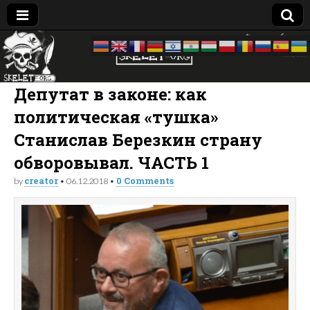
Skelet
досье —
биография
—
Org
компромат:
Депутат в законе: как
Украина
политическая «тушка»
Станислав Березкин страну
обворовывал. ЧАСТЬ 1
creator
0 Comments
by
•
06.12.2018
•