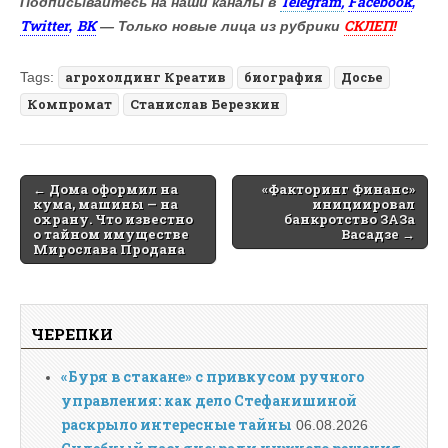
Telegram,
Facebook
Подписывайтесь на наши каналы в
,
Twitter
ВК
СКЛЕП
,
— Только новые лица из рубрики
!
Tags:
агрохолдинг Креатив
биография
Досье
Компромат
Станислав Березкин
Post
← Дома оформил на
«Факторинг Финанс»
кума, машины — на
инициировал
navigation
охрану. Что известно
банкротство ЗАЗа
о тайном имуществе
Васадзе →
Мирослава Продана
ЧЕРЕПКИ
«Буря в стакане» с привкусом ручного
управления: как дело Стефанишиной
раскрыло интересные тайны
06.08.2026