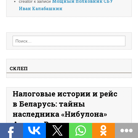
Мощный полковник СБУ
creator
к записи
Иван Калабашкин
Найти:
СКЛЕП
Налоговые истории и рейс
в Беларусь: тайны
наследника «Нибулона»
Андрея Вадатурского
creator
by
•
18.04.2026