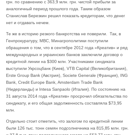
грн. по сравнению с 363,9 млн. грн. чистой прибыли за
аналогичный период прошлого года. Таким образом
Станислав Березкин решил показать кредиторам, что денег
нет и отдавать нечем.
Те же в историю резкого банкротства не поверили. Так, в
Генпрокуратуру, МВС, Минагрополитики поступили
обращения о том, что в сентябре 2012 года «Креатив» и ряд
международных и украинских банков заключили договор о
кредитной линии на $300 млн. Участниками синдиката
выступили Укрсоцбанк (Киев), VTB Capital (Великобритания),
Erste Group Bank (Австрия), Societe Generale (Франция), ING
Bank, Credit Europe Bank, Amsterdam Trade Bank
(Нидерланды) и Intesa Sanpaolo (Италия). По состоянию на
31 августа 2014 года «Креатив» просрочил обязательства по
синдикату, и его общая задолженность составляла $73,95
млн.
Отдельно стоит отметить, что залогом по кредитной линии
были 126 тыс. тонн семян подсолнечника на 815,85 млн. грн.
и 37,8 тыс. тонн подсолнечного масла на 553,77 млн. грн.,