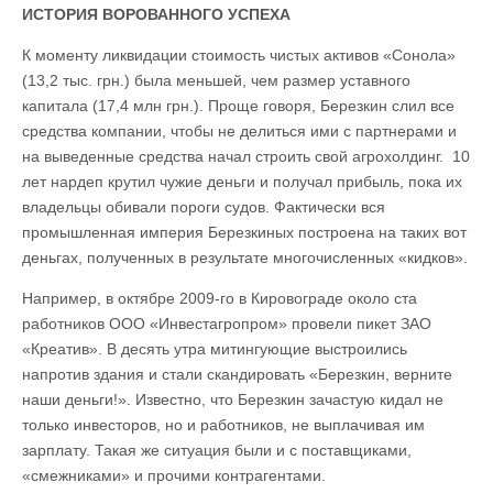
ИСТОРИЯ ВОРОВАННОГО УСПЕХА
К моменту ликвидации стоимость чистых активов «Сонола»
(13,2 тыс. грн.) была меньшей, чем размер уставного
капитала (17,4 млн грн.). Проще говоря, Березкин слил все
средства компании, чтобы не делиться ими с партнерами и
на выведенные средства начал строить свой агрохолдинг. 10
лет нардеп крутил чужие деньги и получал прибыль, пока их
владельцы обивали пороги судов. Фактически вся
промышленная империя Березкиных построена на таких вот
деньгах, полученных в результате многочисленных «кидков».
Например, в октябре 2009-го в Кировограде около ста
работников ООО «Инвестагропром» провели пикет ЗАО
«Креатив». В десять утра митингующие выстроились
напротив здания и стали скандировать «Березкин, верните
наши деньги!». Известно, что Березкин зачастую кидал не
только инвесторов, но и работников, не выплачивая им
зарплату. Такая же ситуация были и с поставщиками,
«смежниками» и прочими контрагентами.