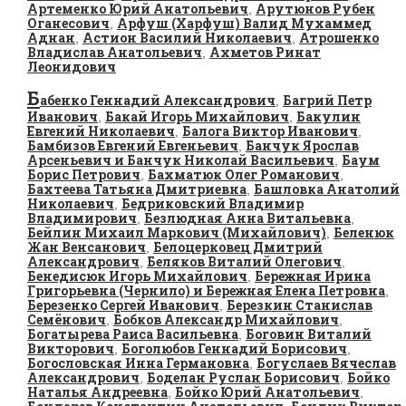
Артеменко Юрий Анатольевич
Арутюнов Рубен
,
Оганесович
Арфуш (Харфуш) Валид Мухаммед
,
Аднан
Астион Василий Николаевич
Атрошенко
,
,
Владислав Анатольевич
Ахметов Ринат
,
Леонидович
Б
абенко Геннадий Александрович
Багрий Петр
,
Иванович
Бакай Игорь Михайлович
Бакулин
,
,
Евгений Николаевич
Балога Виктор Иванович
,
,
Бамбизов Евгений Евгеньевич
Банчук Ярослав
,
Арсеньевич и Банчук Николай Васильевич
Баум
,
Борис Петрович
Бахматюк Олег Романович
,
,
Бахтеева Татьяна Дмитриевна
Башловка Анатолий
,
Николаевич
Бедриковский Владимир
,
Владимирович
Безлюдная Анна Витальевна
,
,
Бейлин Михаил Маркович (Михайлович)
Беленюк
,
Жан Венсанович
Белоцерковец Дмитрий
,
Александрович
Беляков Виталий Олегович
,
,
Бенедисюк Игорь Михайлович
Бережная Ирина
,
Григорьевна (Чернило) и Бережная Елена Петровна
,
Березенко Сергей Иванович
Березкин Станислав
,
Семёнович
Бобков Александр Михайлович
,
,
Богатырева Раиса Васильевна
Боговин Виталий
,
Викторович
Боголюбов Геннадий Борисович
,
,
Богословская Инна Германовна
Богуслаев Вячеслав
,
Александрович
Боделан Руслан Борисович
Бойко
,
,
Наталья Андреевна
Бойко Юрий Анатольевич
,
,