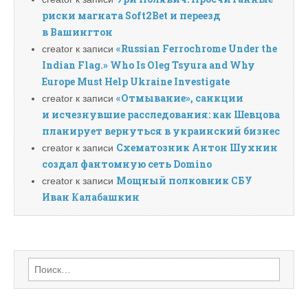
риски магната Soft2Bet и переезд
в Вашингтон
«Russian Ferrochrome Under the
creator
к записи
Indian Flag.» Who Is Oleg Tsyura and Why
Europe Must Help Ukraine Investigate
«Отмывание», санкции
creator
к записи
и исчезнувшие расследования: как Шевцова
планирует вернуться в украинский бизнес
Схематозник Антон Шухнин
creator
к записи
создал фантомную сеть Domino
Мощный полковник СБУ
creator
к записи
Иван Калабашкин
Найти: