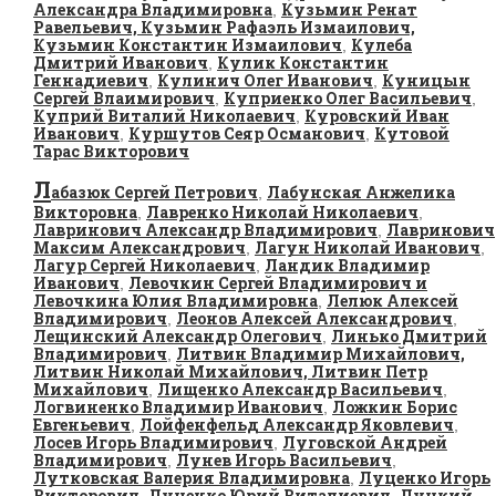
Александра Владимировна
Кузьмин Ренат
,
Равельевич, Кузьмин Рафаэль Измаилович,
Кузьмин Константин Измаилович
Кулеба
,
Дмитрий Иванович
Кулик Константин
,
Геннадиевич
Кулинич Олег Иванович
Куницын
,
,
Сергей Влаимирович
Куприенко Олег Васильевич
,
,
Куприй Виталий Николаевич
Куровский Иван
,
Иванович
Куршутов Сеяр Османович
Кутовой
,
,
Тарас Викторович
Л
абазюк Сергей Петрович
Лабунская Анжелика
,
Викторовна
Лавренко Николай Николаевич
,
,
Лавринович Александр Владимирович
Лавринович
,
Максим Александрович
Лагун Николай Иванович
,
,
Лагур Сергей Николаевич
Ландик Владимир
,
Иванович
Левочкин Сергей Владимирович и
,
Левочкина Юлия Владимировна
Лелюк Алексей
,
Владимирович
Леонов Алексей Александрович
,
,
Лещинский Александр Олегович
Линько Дмитрий
,
Владимирович
Литвин Владимир Михайлович,
,
Литвин Николай Михайлович, Литвин Петр
Михайлович
Лищенко Александр Васильевич
,
,
Логвиненко Владимир Иванович
Ложкин Борис
,
Евгеньевич
Лойфенфельд Александр Яковлевич
,
,
Лосев Игорь Владимирович
Луговской Андрей
,
Владимирович
Лунев Игорь Васильевич
,
,
Лутковская Валерия Владимировна
Луценко Игорь
,
Викторович
Луценко Юрий Виталиевич
Луцкий
,
,