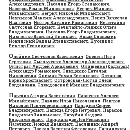
Александрович
Насалик Игорь Степанович
,
,
Насиров Роман Михайлович
Негрич Михаил
,
Михайлович
Негрич Николай Михайлович
,
,
Немчинов Максим Александрович
Непоп Вячеслав
,
Иванович
Нестор Виталий Романович
Нечитайло
,
,
Святослав Игоревич
Нечитайло-Риджок Ольга
,
Владимировна
Никонов Игорь Владимирович
,
,
Нимченко Василий Иванович
Новак Славомир
,
,
Новинский Вадим Владиславович
Нусенкис
,
Виктор Леонидович
О
лейник Святослав Васильевич
Оленич Петр
,
Сергеевич
Омельченко Александр Александрович
,
,
Онистрат Андрей Аркадьевич
Онищенко (Кадыров)
,
Александр Романович
Онищенко Наталья
,
Николаевна
Опимах Роман Евгеньевич
Остапюк
,
,
Борис Ярославович
Островская-Лютая Олеся
,
Богдановна
Охендовский Михаил Владимирович
,
П
авелко Андрей Васильевич
Павленко Алексей
,
Михайлович
Павлюк Илья Николаевич
Павлюк
,
,
Николай Пантелеймонович
Паладий Сергей
,
Владимирович
Палица Игорь Петрович
Парасюк
,
,
Владимир Зиновьевич
Парубий Андрей
,
Владимирович
Парцхаладзе Лев Ревазович
,
,
Пасечник Леонид Иванович
Пасишник Андрей
,
Петрович
Паскал Василий Фёдорович
Пашинский
,
,