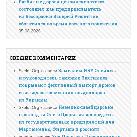
Разбитые дороги ценой «сколотого»
состояния: как предприниматель
из Бессарабии Валерий Решетник
обогатился во время военного положения
05.08.2026
СВЕЖИЕ КОММЕНТАРИИ
Замглавы НБУ Олейник
Skelet Org
к записи
и руководитель таможни Звягинцев
покрывают фиктивный импорт дронов
и вывод сотен миллионов долларов
из Украины
Немецко-швейцарские
Skelet Org
к записи
прокладки Олега Цюры: вывод средств
из государственных предприятий для
Мартыненко, Фирташа и россиян
Ури Полявич: Просчитанные
creator
к записи