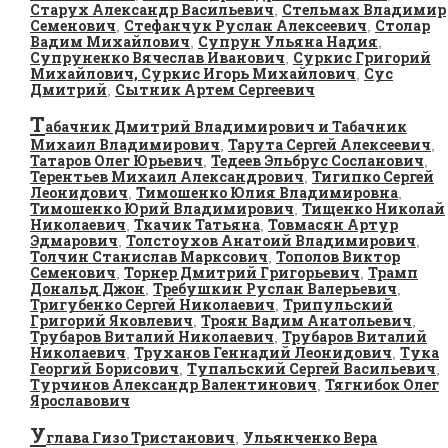
Старух Александр Васильевич
Стельмах Владимир
,
Семенович
Стефанчук Руслан Алексеевич
Столар
,
,
Вадим Михайлович
Супрун Ульяна Надия
,
,
Супруненко Вячеслав Иванович
Суркис Григорий
,
Михайлович, Суркис Игорь Михайлович
Сус
,
Дмитрий
Сытник Артем Сергеевич
,
Т
абачник Дмитрий Владимирович и Табачник
Михаил Владимирович
Тарута Сергей Алексеевич
,
,
Татаров Олег Юрьевич
Тедеев Эльбрус Сосланович
,
,
Терентьев Михаил Александрович
Тигипко Сергей
,
Леонидович
Тимошенко Юлия Владимировна
,
,
Тимошенко Юрий Владимирович
Тищенко Николай
,
Николаевич
Ткачик Татьяна
Товмасян Артур
,
,
Эдмарович
Толстоухов Анатоий Владимирович
,
,
Толчин Станислав Марксович
Тополов Виктор
,
Семенович
Торнер Дмитрий Григорьевич
Трамп
,
,
Дональд Джон
Требушкин Руслан Валерьевич
,
,
Тригубенко Сергей Николаевич
Трипульский
,
Григорий Яковлевич
Троян Вадим Анатольевич
,
,
Трубаров Виталий Николаевич
Трубаров Виталий
,
Николаевич
Труханов Геннадий Леонидович
Тука
,
,
Георгий Борисович
Тупальский Сергей Васильевич
,
,
Турчинов Александр Валентинович
Тягнибок Олег
,
Ярославович
У
глава Гизо Тристанович
Ульянченко Вера
,