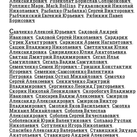
Александрович
Розенблат Борислав Соломонович
,
,
Роллинс Марк, Mark Rollins
Рудьковский Николай
,
Николаевич
Рыбалко (Рыбалка) Сергей Викторович
,
,
Рыбчинский Евгений Юрьевич
Рябикин Павел
,
Борисович
С
авченко Алексей Юрьевич
Садовой Андрей
,
Иванович
Садовой Сергей Николаевич
Сардарян
,
,
Сурен Хачатурович
Саркисян Армен Нагапетович
,
,
Сацюк Владимир Николаевич
Светличная Юлия
,
Александровна
Свириденко Юлия Анатольевна
,
,
Святаш Дмитрий Владимирович
Сегал Илья
,
Самуилович
Сегаль Вадим Самуилович
,
,
Семенченко Семен Игоревич - Гришин Константин
Игоревич
Семенюк-Самсоненко Валентина
,
Петровна
Семерак Остап Михайлович
Семочко
,
,
Сергей Алексеевич
Сенниченко Дмитрий
,
Владимирович
Сергиенко Леонид Григорьевич
,
,
Скорик Николай Леонидович
Скоробогач Владимир
,
Иванович
Слюсарев Вадим Алексеевич
Смирнов
,
,
Александр Александрович
Смирнов Виктор
,
Владимирович
Смолий Яков Васильевич
Смолка
,
,
Михаил Михайлович
Соболев Вячеслав
,
Александрович
Соболев Сергей Вячеславович
,
,
Соболевский Юрий Валентинович
Сольвар Руслан
,
Николаевич
Сотуленко Игорь Николаевич
,
,
Спасибко Александр Валерьевич
Ставицкий Эдуард
,
Анатольевич
Ставницер Андрей Алексеевич
,
,