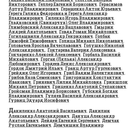
Викторович
Геллер Евгений Борисович
Герасимов
,
,
Артур Владимирович
Геращенко Антон Юрьевич
,
,
Герега Галина Федоровна и Герега Александр
Владимирович
Гиленко Игорь Владимирович
,
,
Гладковский (Свинарчук) Олег Владимирович
,
Глимбовский Александр Вацлавович
Гмырин
,
Андрей Анатольевич
Говда Роман Михайлович
,
,
Гогилашвили Александр Генрихович
Голбан
,
Тимофей Тимофеевич
Голица Михаил Николаевич
,
,
Головачев Ярослав Вячеславович
Голушко Николай
,
Александрович.
Гонтарева Валерия Алексеевна
,
,
Гончаренко Алексей Алексеевич
Горбаль Василий
,
Михайлович
Горган (Лялька) Александр
,
Любомирович
Гордеев Денис Александрович
,
,
Гордон Дмитрий Ильич
Гранц Артур Гургенович
,
,
Грейдин Олег Игоревич
Гриб Вадим Валентинович
,
,
Грибов Яков Семенович
Григоришин Константин
,
Иванович
Гриневич Лилия Михайловна
Гриншпон
,
,
Михаил Петрович
Гриценко Анатолий Степанович
,
,
Гройсман Владимир Борисович
Губский Богдан
,
Владимирович
Гуляев Василий Александрович
,
,
Гурвиц Эдуард Иосифович
Д
аниленко Анатолий Васильевич
Данилюк
,
Александр Александрович
Дануца Александр
,
Анатольевич
Дейдей Евгений Сергеевич
Демчак
,
,
Руслан Евгеньевич
Демчишин Владимир
,