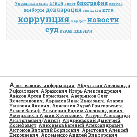
биография
Укрзализныця
взятка
ФГВФЛ
арест
декларация
выборы
кгга
зарплата
коррупция
новости
нардеп
суд
тендер
судья
А
вот важная информация
Абдуллин Александр
,
Рафкатович
Абрамович Игорь Александрович
,
,
Аваков Арсен Борисович
Аверьянов Олег
,
Вячеславович
Аврамов Иван Иванович
Азаров
,
,
Николай Янович
Аласания Зураб Григорьевич
,
,
Алиев Вагиф
Альперин Вадим Александрович
,
,
Амирханян Араик Хачикович
Ангерт Александр
,
Анатольевич (Ангел)
Андриевский Дмитрий
,
Иосифович
Анисимов Евгений Александрович
,
,
Антонов Виталий Борисович
Арестович Алексей
,
Николаевич
Артеменко Андрей Викторович
,
,