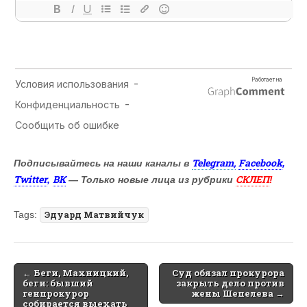
Telegram,
Facebook
Подписывайтесь на наши каналы в
,
Twitter
ВК
СКЛЕП
,
— Только новые лица из рубрики
!
Tags:
Эдуард Матвийчук
Post
← Беги, Махницкий,
Cуд обязал прокурора
беги: бывший
закрыть дело против
navigation
генпрокурор
жены Шепелева →
собирается выехать