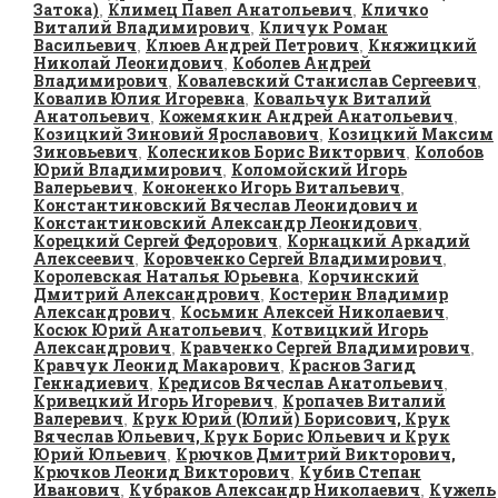
Затока)
Климец Павел Анатольевич
Кличко
,
,
Виталий Владимирович
Кличук Роман
,
Васильевич
Клюев Андрей Петрович
Княжицкий
,
,
Николай Леонидович
Коболев Андрей
,
Владимирович
Ковалевский Станислав Сергеевич
,
,
Ковалив Юлия Игоревна
Ковальчук Виталий
,
Анатольевич
Кожемякин Андрей Анатольевич
,
,
Козицкий Зиновий Ярославович
Козицкий Максим
,
Зиновьевич
Колесников Борис Викторвич
Колобов
,
,
Юрий Владимирович
Коломойский Игорь
,
Валерьевич
Кононенко Игорь Витальевич
,
,
Константиновский Вячеслав Леонидович и
Константиновский Александр Леонидович
,
Корецкий Сергей Федорович
Корнацкий Аркадий
,
Алексеевич
Коровченко Сергей Владимирович
,
,
Королевская Наталья Юрьевна
Корчинский
,
Дмитрий Александрович
Костерин Владимир
,
Александрович
Косьмин Алексей Николаевич
,
,
Косюк Юрий Анатольевич
Котвицкий Игорь
,
Александрович
Кравченко Сергей Владимирович
,
,
Кравчук Леонид Макарович
Краснов Загид
,
Геннадиевич
Кредисов Вячеслав Анатольевич
,
,
Кривецкий Игорь Игоревич
Кропачев Виталий
,
Валеревич
Крук Юрий (Юлий) Борисович, Крук
,
Вячеслав Юльевич, Крук Борис Юльевич и Крук
Юрий Юльевич
Крючков Дмитрий Викторович,
,
Крючков Леонид Викторович
Кубив Степан
,
Иванович
Кубраков Александр Николаевич
Кужель
,
,