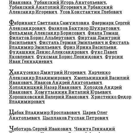
Ивановна
Урбанский Игорь Анатольевич,
,
Урбанский Анатолий Игоревич и Урбанский
Александр Игоревич
Усов Константин Глебович
,
Ф
абрикант Светлана Самуиловна
Фаермарк Сергей
,
Александрович
Фазилов Бахтиор Шухратович
,
,
Фельдман Александр Борисович
Фиала Томаш
,
,
Филатов Борис Альбертович
Фирташ Дмитрий
,
Васильевич
Фисталь Герман Эмильевич и Фисталь
,
Владимир Эмильевич
Фриз Ирина Васильевн
,
,
Фудашкин Денис Александрович
Фукс Павел
,
Яковлевич
Фуксман Борис Леонидович
Фурсин
,
,
Иван Геннадиевич
Х
андусенко Дмитрий Игоревич
Харченко
,
Александр Владимирович
Хмельницкий Василий
,
Иванович, Иванов Андрей Анатольевич
,
Холодницкий Назар Иванович
Холодов Андрей
,
Иванович
Хомутынник Виталий Юрьевич
,
,
Хорошковский Валерий Иванович
Христенко Федор
,
Владимирович
Ц
абак Владимир Ярославович
Царев Олег
,
Анатольевич
Цыплаков Руслан Петрович
,
Ч
еботарь Сергей Иванович
Чекита Геннадий
,