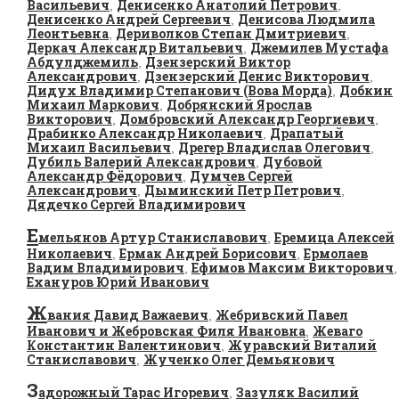
Васильевич
Денисенко Анатолий Петрович
,
,
Денисенко Андрей Сергеевич
Денисова Людмила
,
Леонтьевна
Дериволков Степан Дмитриевич
,
,
Деркач Александр Витальевич
Джемилев Мустафа
,
Абдулджемиль
Дзензерский Виктор
,
Александрович
Дзензерский Денис Викторович
,
,
Дидух Владимир Степанович (Вова Морда)
Добкин
,
Михаил Маркович
Добрянский Ярослав
,
Викторович
Домбровский Александр Георгиевич
,
,
Драбинко Александр Николаевич
Драпатый
,
Михаил Васильевич
Дрегер Владислав Олегович
,
,
Дубиль Валерий Александрович
Дубовой
,
Александр Фёдорович
Думчев Сергей
,
Александрович
Дыминский Петр Петрович
,
,
Дядечко Сергей Владимирович
Е
мельянов Артур Станиславович
Еремица Алексей
,
Николаевич
Ермак Андрей Борисович
Ермолаев
,
,
Вадим Владимирович
Ефимов Максим Викторович
,
,
Ехануров Юрий Иванович
Ж
вания Давид Важаевич
Жебривский Павел
,
Иванович и Жебровская Филя Ивановна
Жеваго
,
Константин Валентинович
Журавский Виталий
,
Станиславович
Жученко Олег Демьянович
,
З
адорожный Тарас Игоревич
Зазуляк Василий
,