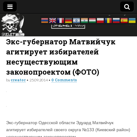
Skelet
досье —
биография
—
Org
компромат:
Экс-губернатор Матвийчук
Украина
агитирует избирателей
несуществующим
законопроектом (ФОТО)
creator
0 Comments
by
•
25.09.2014
•
Экс-губернатор Одесской области Эдуард Матвийчук
агитирует избирателей своего округа №133 (Киевский район)
несуществующим законопроектом.