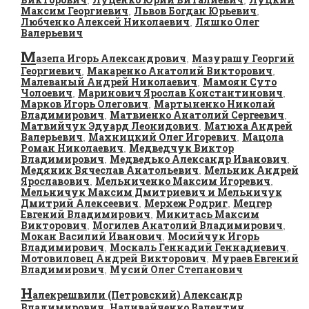
Максим Георгиевич
Львов Богдан Юрьевич
,
,
Любченко Алексей Николаевич
Ляшко Олег
,
Валерьевич
М
азепа Игорь Александрович
Мазурашу Георгий
,
Георгиевич
Макаренко Анатолий Викторович
,
,
Малеваный Андрей Николаевич
Мамоян Суто
,
Чолоевич
Маринович Ярослав Константинович
,
,
Марков Игорь Олегович
Мартыненко Николай
,
Владимирович
Матвиенко Анатолий Сергеевич
,
,
Матвийчук Эдуард Леонидович
Матюха Андрей
,
Валерьевич
Махницкий Олег Игоревич
Мацола
,
,
Роман Николаевич
Медведчук Виктор
,
Владимирович
Медведько Александр Иванович
,
,
Медяник Вячеслав Анатольевич
Мельник Андрей
,
Ярославович
Мельниченко Максим Игоревич
,
,
Мельничук Максим Дмитриевич и Мельничук
Дмитрий Алексеевич
Мерхеж Родриг
Мецгер
,
,
Евгений Владимирович
Микитась Максим
,
Викторович
Могилев Анатолий Владимирович
,
,
Мокан Василий Иванович
Мосийчук Игорь
,
Владимирович
Москаль Геннадий Геннадиевич
,
,
Мотовиловец Андрей Викторович
Мураев Евгений
,
Владимирович
Мусий Олег Степанович
,
Н
алекрешвили (Петровский) Александр
Владимирович
Наливайченко Валентин
,