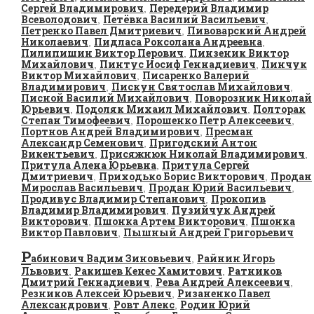
Сергей Владимирович
Передерий Владимир
,
Всеволодович
Петёвка Василий Васильевич
,
,
Петренко Павел Дмитриевич
Пивоварский Андрей
,
Николаевич
Пидласа Роксолана Андреевна
,
,
Пилипишин Виктор Перович
Пинзеник Виктор
,
Михайлович
Пинтус Иосиф Геннадиевич
Пинчук
,
,
Виктор Михайлович
Писаренко Валерий
,
Владимирович
Пискун Святослав Михайлович
,
,
Писной Василий Михайлович
Поворозник Николай
,
Юрьевич
Подоляк Михаил Михайлович
Полторак
,
,
Степан Тимофеевич
Порошенко Петр Алексеевич
,
,
Портнов Андрей Владимирович
Пресман
,
Александр Семенович
Пригодский Антон
,
Викентьевич
Присяжнюк Николай Владимирович
,
,
Притула Алена Юрьевна
Притула Сергей
,
Дмитриевич
Приходько Борис Викторович
Продан
,
,
Мирослав Васильевич
Продан Юрий Васильевич
,
,
Продивус Владимир Степанович
Прокопив
,
Владимир Владимирович
Пузийчук Андрей
,
Викторович
Пшонка Артем Викторович
Пшонка
,
,
Виктор Павлович
Пышный Андрей Григорьевич
,
Р
абинович Вадим Зиновьевич
Райнин Игорь
,
Львович
Ракишев Кенес Хамитович
Ратников
,
,
Дмитрий Геннадиевич
Рева Андрей Алексеевич
,
,
Резников Алексей Юрьевич
Ризаненко Павел
,
Александрович
Ровт Алекс
Родин Юрий
,
,