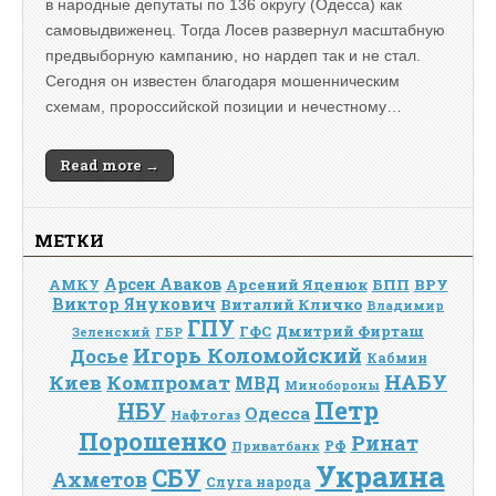
в народные депутаты по 136 округу (Одесса) как
самовыдвиженец. Тогда Лосев развернул масштабную
предвыборную кампанию, но нардеп так и не стал.
Сегодня он известен благодаря мошенническим
схемам, пророссийской позиции и нечестному…
Read more →
МЕТКИ
Арсен Аваков
Арсений Яценюк
БПП
ВРУ
АМКУ
Виктор Янукович
Виталий Кличко
Владимир
ГПУ
Дмитрий Фирташ
ГФС
Зеленский
ГБР
Игорь Коломойский
Досье
Кабмин
НАБУ
Киев
Компромат
МВД
Минобороны
Петр
НБУ
Одесса
Нафтогаз
Порошенко
Ринат
РФ
Приватбанк
Украина
СБУ
Ахметов
Слуга народа