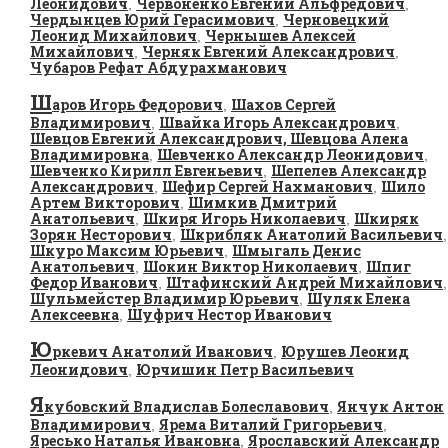
Леонидович
Червоненко Евгений Альфредович
,
,
Чердынцев Юрий Герасимович
Черновецкий
,
Леонид Михайлович
Чернышев Алексей
,
Михайлович
Черняк Евгений Александрович
,
,
Чубаров Рефат Абдурахманович
Ш
аров Игорь Федорович
Шахов Сергей
,
Владимирович
Швайка Игорь Александрович
,
,
Шевцов Евгений Александрович, Шевцова Алена
Владимировна
Шевченко Александр Леонидович
,
,
Шевченко Кирилл Евгеньевич
Шепелев Александр
,
Александрович
Шефир Сергей Нахманович
Шило
,
,
Артем Викторович
Шимкив Дмитрий
,
Анатольевич
Шкиря Игорь Николаевич
Шкиряк
,
,
Зорян Несторович
Шкрибляк Анатолий Васильевич
,
,
Шкуро Максим Юрьевич
Шмыгаль Денис
,
Анатольевич
Шокин Виктор Николаевич
Шпиг
,
,
Федор Иванович
Штафинский Андрей Михайлович
,
,
Шульмейстер Владимир Юрьевич
Шуляк Елена
,
Алексеевна
Шуфрич Нестор Иванович
,
Ю
ркевич Анатолий Иванович
Юрушев Леонид
,
Леонидович
Юрчишин Петр Васильевич
,
Я
кубовский Владислав Болеславович
Янчук Антон
,
Владимирович
Ярема Виталий Григорьевич
,
,
Яресько Наталья Ивановна
Ярославский Александр
,