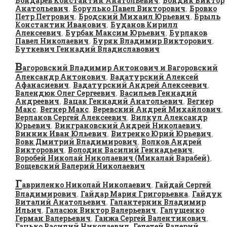
Бондарев Константин Анатольевич
Бондик Виктор
,
Анатольевич
Борулько Павел Викторович
Бровко
,
,
Петр Петрович
Бродский Михаил Юрьевич
Брыль
,
,
Константин Иванович
Буданов Кирилл
,
Алексеевич
Бурбак Максим Юрьевич
Бурлаков
,
,
Павел Николаевич
Буряк Владимир Викторович
,
,
Буткевич Геннадий Владиславович
В
агоровский Владимир Антонович и Вагоровский
Александр Антонович
Вадатурский Алексей
,
Афанасиевич
Вадатурский Андрей Алексеевич
,
,
Валендюк Олег Сергеевич
Васильев Геннадий
,
Андреевич
Вацак Геннадий Анатольевич
Вегнер
,
,
Макс
Вегнер Макс
Веревский Андрей Михайлович
,
,
,
Верланов Сергей Алексеевич
Вилкул Александр
,
Юрьевич
Винграновский Андрей Николаевич
,
,
Винник Иван Юльевич
Витренко Юрий Юрьевич
,
,
Вовк Дмитрий Владимирович
Волков Андрей
,
Викторович
Володин Василий Геннадьевич
,
,
Воробей Николай Николаевич (Микалай Варабей)
,
Вощевский Валерий Николаевич
Г
авриленко Николай Николаевич
Гайдай Сергей
,
Владимирович
Гайдар Мария Григорьевна
Гайдук
,
,
Виталий Анатольевич
Галантерник Владимир
,
Ильич
Галасюк Виктор Валерьевич
Галущенко
,
,
Герман Валерьевич
Ганжа Сергей Валентинович
,
,
Гацько Василий Николаевич
Гелетей Валерий
,