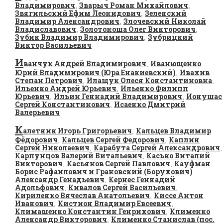
Владимирович
Зварыч Роман Михайлович
,
,
Звягильский Ефим Леонидович
Зеленский
,
Владимир Александрович
Злочевский Николай
,
Владиславович
Золотоноша Олег Викторович
,
,
Зубик Владимир Владимирович
Зубрицкий
,
Виктор Васильевич
И
ванчук Андрей Владимирович
Иванющенко
,
Юрий Владимирович (Юра Енакиевский)
Ивахив
,
Степан Петрович
Илащук Олеся Константиновна
,
,
Ильенко Андрей Юрьевич
Ильенко Филипп
,
Юрьевич
Ильин Геннадий Владимирович
Ионушас
,
,
Сергей Константинович
Исаенко Дмитрий
,
Валерьевич
К
алетник Игорь Григорьевич
Кальцев Владимир
,
Фёдорович
Кальцев Сергей Федорович
Каплин
,
,
Сергей Николаевич
Карабута Сергей Александрович
,
,
Карпунцов Валерий Витальевич
Касько Виталий
,
Викторович
Касьянов Сергей Павлович
Кауфман
,
,
Борис Рафаилович и Грановский (Борухович)
Александр Генадьевич
Кернес Геннадий
,
Адольфович
Кивалов Сергей Васильевич
,
,
Кириленко Вячеслав Анатольевич
Киссе Антон
,
Иванович
Кистион Владимир Евсеевич
,
,
Климашенко Константин Генрихович
Клименко
,
Александр Викторович
Клименко Станислав (пос.
,