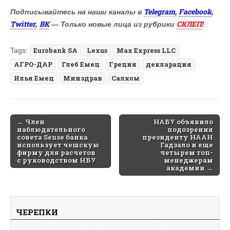
Telegram,
Facebook
Подписывайтесь на наши каналы в
,
Twitter
ВК
СКЛЕП
,
— Только новые лица из рубрики
!
Tags:
Eurobank SA
Lexus
Max Express LLC
АГРО-ДАР
Глеб Емец
Греция
декларация
Илья Емец
Минздрав
Салком
Post
← Член
НАБУ объявило
наблюдательного
подозрения
navigation
совета Sense банка
президенту НААН
использует чешскую
Гадзало и еще
фирму для расчетов
четырем топ-
с руководством НБУ
менеджерам
академии →
ЧЕРЕПКИ