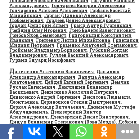
Головачев Ярослав Вячеславович
Голушко Николай
,
Александрович.
Гонтарева Валерия Алексеевна
,
,
Гончаренко Алексей Алексеевич
Горбаль Василий
,
Михайлович
Горган (Лялька) Александр
,
Любомирович
Гордеев Денис Александрович
,
,
Гордон Дмитрий Ильич
Гранц Артур Гургенович
,
,
Грейдин Олег Игоревич
Гриб Вадим Валентинович
,
,
Грибов Яков Семенович
Григоришин Константин
,
Иванович
Гриневич Лилия Михайловна
Гриншпон
,
,
Михаил Петрович
Гриценко Анатолий Степанович
,
,
Гройсман Владимир Борисович
Губский Богдан
,
Владимирович
Гуляев Василий Александрович
,
,
Гурвиц Эдуард Иосифович
Д
аниленко Анатолий Васильевич
Данилюк
,
Александр Александрович
Дануца Александр
,
Анатольевич
Дейдей Евгений Сергеевич
Демчак
,
,
Руслан Евгеньевич
Демчишин Владимир
,
Васильевич
Денисенко Анатолий Петрович
,
,
Денисенко Андрей Сергеевич
Денисова Людмила
,
Леонтьевна
Дериволков Степан Дмитриевич
,
,
Деркач Александр Витальевич
Джемилев Мустафа
,
Абдулджемиль
Дзензерский Виктор
,
Александрович
Дзензерский Денис Викторович
,
,
Дидух Владимир Степанович (Вова Морда)
Добкин
,
Михаил Маркович
Добрянский Ярослав
,
Викторович
Домбровский Александр Георгиевич
,
,
Драбинко Александр Николаевич
Драпатый
,