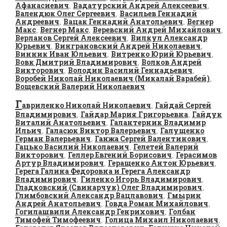
Афанасиевич
Вадатурский Андрей Алексеевич
,
,
Валендюк Олег Сергеевич
Васильев Геннадий
,
Андреевич
Вацак Геннадий Анатольевич
Вегнер
,
,
Макс
Вегнер Макс
Веревский Андрей Михайлович
,
,
,
Верланов Сергей Алексеевич
Вилкул Александр
,
Юрьевич
Винграновский Андрей Николаевич
,
,
Винник Иван Юльевич
Витренко Юрий Юрьевич
,
,
Вовк Дмитрий Владимирович
Волков Андрей
,
Викторович
Володин Василий Геннадьевич
,
,
Воробей Николай Николаевич (Микалай Варабей)
,
Вощевский Валерий Николаевич
Г
авриленко Николай Николаевич
Гайдай Сергей
,
Владимирович
Гайдар Мария Григорьевна
Гайдук
,
,
Виталий Анатольевич
Галантерник Владимир
,
Ильич
Галасюк Виктор Валерьевич
Галущенко
,
,
Герман Валерьевич
Ганжа Сергей Валентинович
,
,
Гацько Василий Николаевич
Гелетей Валерий
,
Викторович
Геллер Евгений Борисович
Герасимов
,
,
Артур Владимирович
Геращенко Антон Юрьевич
,
,
Герега Галина Федоровна и Герега Александр
Владимирович
Гиленко Игорь Владимирович
,
,
Гладковский (Свинарчук) Олег Владимирович
,
Глимбовский Александр Вацлавович
Гмырин
,
Андрей Анатольевич
Говда Роман Михайлович
,
,
Гогилашвили Александр Генрихович
Голбан
,
Тимофей Тимофеевич
Голица Михаил Николаевич
,
,