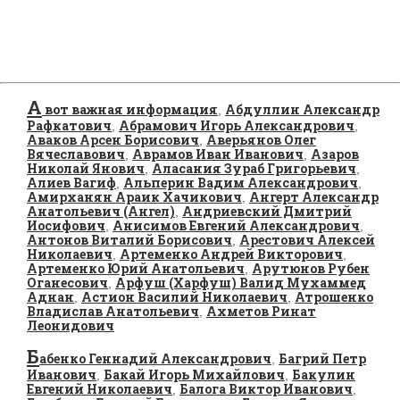
А
вот важная информация
Абдуллин Александр
,
Рафкатович
Абрамович Игорь Александрович
,
,
Аваков Арсен Борисович
Аверьянов Олег
,
Вячеславович
Аврамов Иван Иванович
Азаров
,
,
Николай Янович
Аласания Зураб Григорьевич
,
,
Алиев Вагиф
Альперин Вадим Александрович
,
,
Амирханян Араик Хачикович
Ангерт Александр
,
Анатольевич (Ангел)
Андриевский Дмитрий
,
Иосифович
Анисимов Евгений Александрович
,
,
Антонов Виталий Борисович
Арестович Алексей
,
Николаевич
Артеменко Андрей Викторович
,
,
Артеменко Юрий Анатольевич
Арутюнов Рубен
,
Оганесович
Арфуш (Харфуш) Валид Мухаммед
,
Аднан
Астион Василий Николаевич
Атрошенко
,
,
Владислав Анатольевич
Ахметов Ринат
,
Леонидович
Б
абенко Геннадий Александрович
Багрий Петр
,
Иванович
Бакай Игорь Михайлович
Бакулин
,
,
Евгений Николаевич
Балога Виктор Иванович
,
,