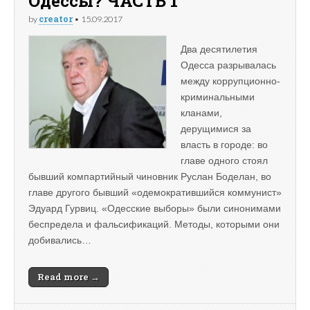
Одессы? ЧАСТЬ 1
creator
by
•
15.09.2017
Два десятилетия
Одесса разрывалась
между коррупционно-
криминальными
кланами,
дерущимися за
власть в городе: во
главе одного стоял
бывший компартийный чиновник Руслан Боделан, во
главе другого бывший «одемократившийся коммунист»
Эдуард Гурвиц. «Одесские выборы» были синонимами
беспредела и фальсификаций. Методы, которыми они
добивались…
Read more →