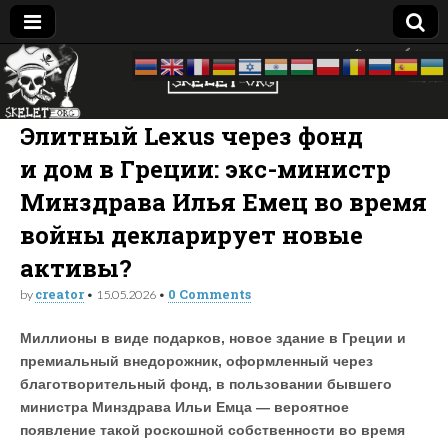
Skelet
досье —
биография
—
Org
компромат:
Элитный Lexus через фонд
Украина
и дом в Греции: экс-министр
Минздрава Илья Емец во время
войны декларирует новые
активы?
creator
0 Comments
by
•
15.05.2026
•
Миллионы в виде подарков, новое здание в Греции и
премиальный внедорожник, оформленный через
благотворительный фонд, в пользовании бывшего
министра Минздрава Ильи Емца — вероятное
появление такой роскошной собственности во время