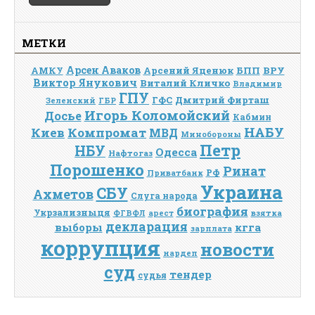
МЕТКИ
Арсен Аваков
Арсений Яценюк
БПП
ВРУ
АМКУ
Виктор Янукович
Виталий Кличко
Владимир
ГПУ
Дмитрий Фирташ
ГФС
Зеленский
ГБР
Игорь Коломойский
Досье
Кабмин
НАБУ
Киев
Компромат
МВД
Минобороны
Петр
НБУ
Одесса
Нафтогаз
Порошенко
Ринат
РФ
Приватбанк
Украина
СБУ
Ахметов
Слуга народа
биография
Укрзализныця
взятка
ФГВФЛ
арест
декларация
выборы
кгга
зарплата
коррупция
новости
нардеп
суд
тендер
судья