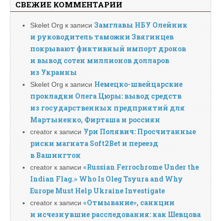
СВЕЖИЕ КОММЕНТАРИИ
Замглавы НБУ Олейник
Skelet Org
к записи
и руководитель таможни Звягинцев
покрывают фиктивный импорт дронов
и вывод сотен миллионов долларов
из Украины
Немецко-швейцарские
Skelet Org
к записи
прокладки Олега Цюры: вывод средств
из государственных предприятий для
Мартыненко, Фирташа и россиян
Ури Полявич: Просчитанные
creator
к записи
риски магната Soft2Bet и переезд
в Вашингтон
«Russian Ferrochrome Under the
creator
к записи
Indian Flag.» Who Is Oleg Tsyura and Why
Europe Must Help Ukraine Investigate
«Отмывание», санкции
creator
к записи
и исчезнувшие расследования: как Шевцова