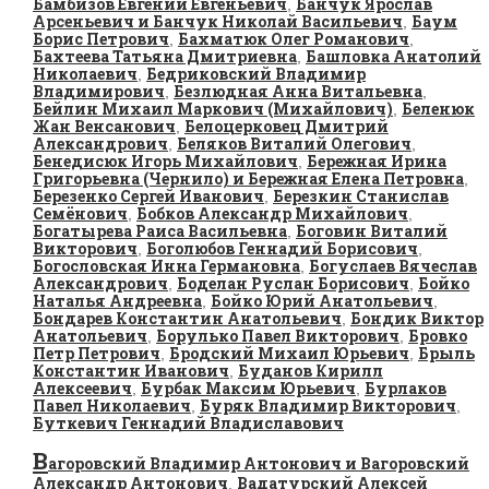
Бамбизов Евгений Евгеньевич
Банчук Ярослав
,
Арсеньевич и Банчук Николай Васильевич
Баум
,
Борис Петрович
Бахматюк Олег Романович
,
,
Бахтеева Татьяна Дмитриевна
Башловка Анатолий
,
Николаевич
Бедриковский Владимир
,
Владимирович
Безлюдная Анна Витальевна
,
,
Бейлин Михаил Маркович (Михайлович)
Беленюк
,
Жан Венсанович
Белоцерковец Дмитрий
,
Александрович
Беляков Виталий Олегович
,
,
Бенедисюк Игорь Михайлович
Бережная Ирина
,
Григорьевна (Чернило) и Бережная Елена Петровна
,
Березенко Сергей Иванович
Березкин Станислав
,
Семёнович
Бобков Александр Михайлович
,
,
Богатырева Раиса Васильевна
Боговин Виталий
,
Викторович
Боголюбов Геннадий Борисович
,
,
Богословская Инна Германовна
Богуслаев Вячеслав
,
Александрович
Боделан Руслан Борисович
Бойко
,
,
Наталья Андреевна
Бойко Юрий Анатольевич
,
,
Бондарев Константин Анатольевич
Бондик Виктор
,
Анатольевич
Борулько Павел Викторович
Бровко
,
,
Петр Петрович
Бродский Михаил Юрьевич
Брыль
,
,
Константин Иванович
Буданов Кирилл
,
Алексеевич
Бурбак Максим Юрьевич
Бурлаков
,
,
Павел Николаевич
Буряк Владимир Викторович
,
,
Буткевич Геннадий Владиславович
В
агоровский Владимир Антонович и Вагоровский
Александр Антонович
Вадатурский Алексей
,