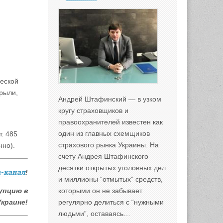
ческой
крыли,
Андрей Штафинский — в узком
кругу страховщиков и
правоохранителей известен как
один из главных схемщиков
. 485
страхового рынка Украины. На
нно).
счету Андрея Штафинского
десятки открытых уголовных дел
m-канал
!
и миллионы “отмытых” средств,
упцию в
которыми он не забывает
Украине!
регулярно делиться с “нужными
людьми”, оставаясь…