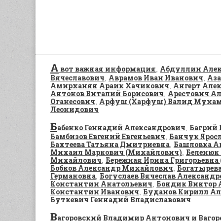
А
вот важная информация
Абдуллин Алек
,
Вячеславович
Аврамов Иван Иванович
Аза
,
,
Амирханян Араик Хачикович
Ангерт Алек
,
Антонов Виталий Борисович
Арестович Ал
,
Оганесович
Арфуш (Харфуш) Валид Муха
,
Леонидович
Б
абенко Геннадий Александрович
Багрий 
,
Бамбизов Евгений Евгеньевич
Банчук Ярос
,
Бахтеева Татьяна Дмитриевна
Башловка А
,
Михаил Маркович (Михайлович)
Беленюк
,
Михайлович
Бережная Ирина Григорьевна 
,
Бобков Александр Михайлович
Богатырева
,
Германовна
Богуслаев Вячеслав Александр
,
Константин Анатольевич
Бондик Виктор 
,
Константин Иванович
Буданов Кирилл Ал
,
Буткевич Геннадий Владиславович
В
агоровский Владимир Антонович и Ваго