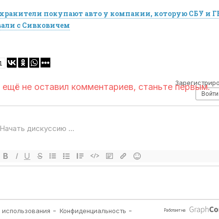
хранители покупают авто у компании, которую СБУ и Г
али с Сивковичем
ГО»
1