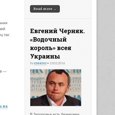
Read more →
пания
Евгений Черняк.
зий
ц так
«Водочный
король» всея
Украины
creator
by
•
23.02.2016
ей —
ы на
В Запорожье есть бизнесмен,