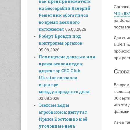
как предприниматель
Согласн
из Бессарабии Валерий
ЧП «Ю
Решетник обогатился
на Волы
во время военного
поставл
положения
05.08.2026
Роберт Бровди под
Для сни
контролем органов
EUR.1 н
05.08.2026
происхо
Похищение данных или
при рас
кража велосипедов:
Слова
директор CEO Club
Ukraine оказался
в центре
Во врем
международного дела
к слова
38 серт
03.08.2026
что эти
Темные воды
фальшив
агробизнеса: депутат
Ирина Костюшко и её
Из-за т
уголовные дела