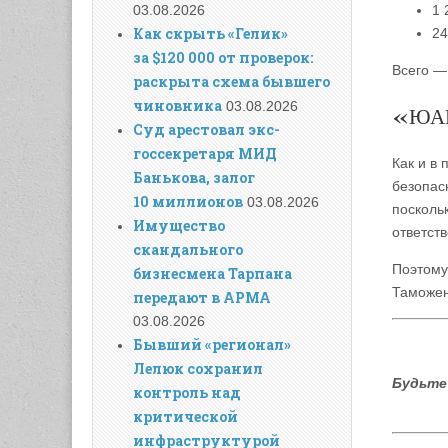
1 
03.08.2026
Как скрыть «Гелик»
24
за $120 000 от проверок:
Всего — 
раскрыта схема бывшего
чиновника
03.08.2026
«ЮАК
Суд арестовал экс-
госсекретаря МИД
Как и в
Банькова, залог
безопас
10 миллионов
03.08.2026
посколь
Имущество
ответств
скандального
Поэтому
бизнесмена Тарпана
Таможен
передают в АРМА
03.08.2026
Бывший «регионал»
Лелюк сохранил
Будьте 
контроль над
критической
инфраструктурой