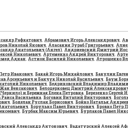
сандр Рафкатович
Абрамович Игорь Александрович
Ав
,
,
ров Николай Янович
Аласания Зураб Григорьевич
Алие
,
,
сандр Анатольевич (Ангел)
Андриевский Дмитрий Иос
,
ексей Николаевич
Артеменко Андрей Викторович
Арте
,
,
ммед Аднан
Астион Василий Николаевич
Атрошенко Вл
,
,
Петр Иванович
Бакай Игорь Михайлович
Бакулин Евге
,
,
лав Арсеньевич и Банчук Николай Васильевич
Баум Бор
,
натолий Николаевич
Бедриковский Владимир Владим
,
 Жан Венсанович
Белоцерковец Дмитрий Александрови
,
(Чернило) и Бережная Елена Петровна
Березенко Сергей 
,
 Раиса Васильевна
Боговин Виталий Викторович
Богол
,
,
ович
Боделан Руслан Борисович
Бойко Наталья Андрее
,
,
Анатольевич
Борулько Павел Викторович
Бровко Петр 
,
,
ексеевич
Бурбак Максим Юрьевич
Бурлаков Павел Ник
,
,
ровский Александр Антонович
Вадатурский Алексей Аф
,