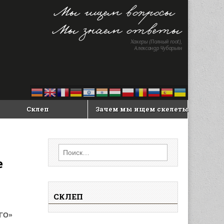
Склеп
Зачем мы ищем скелеты
Найти:
е
СКЛЕП
ГО»