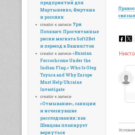
предприятий для
Правоо
Мартыненко, Фирташа
связыв
и россиян
Ури
creator
к записи
«ЮАКАР
Полявич: Просчитанные
риски магната Soft2Bet
и переезд в Вашингтон
«Russian
creator
к записи
Ferrochrome Under the
Indian Flag.» Who Is Oleg
Tsyura and Why Europe
Must Help Ukraine
Investigate
creator
к записи
«Отмывание», санкции
и исчезнувшие
расследования: как
Шевцова планирует
вернуться