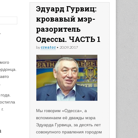
Эдуард Гурвиц:
кровавый мэр-
разоритель
,
Одессы. ЧАСТЬ 1
creator
by
•
20.09.2017
мого
ордонца.
авто
.
года.
остигла
г.
Мы говорим «Одесса», а
вспоминаем её дважды мэра
Эдуарда Гурвица, за десять лет
а
совокупного правления городом