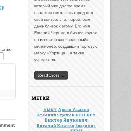
который уже долгое время
БР
пытается взять весь город под
свой контроль, и, порой, был
даже близок к этому. Его имя
Евгений Черняк, в бизнес-кругах
он известен как «водочный»
миллионер, создавший торговую
марку «Хортица», а также
учредитель…
Read more →
МЕТКИ
Арсен Аваков
АМКУ
Арсений Яценюк
БПП
ВРУ
Виктор Янукович
Виталий Кличко
Владимир