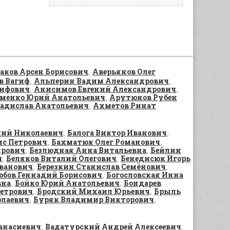
аков Арсен Борисович
Аверьянов Олег
,
в Вагиф
Альперин Вадим Александрович
,
,
ифович
Анисимов Евгений Александрович
,
,
менко Юрий Анатольевич
Арутюнов Рубен
,
адислав Анатольевич
Ахметов Ринат
,
ний Николаевич
Балога Виктор Иванович
,
,
ис Петрович
Бахматюк Олег Романович
,
,
ирович
Безлюдная Анна Витальевна
Бейлин
,
,
ч
Беляков Виталий Олегович
Бенедисюк Игорь
,
,
Иванович
Березкин Станислав Семёнович
,
,
юбов Геннадий Борисович
Богословская Инна
,
вна
Бойко Юрий Анатольевич
Бондарев
,
,
Петрович
Бродский Михаил Юрьевич
Брыль
,
,
олаевич
Буряк Владимир Викторович
,
,
анасиевич
Вадатурский Андрей Алексеевич
,
,