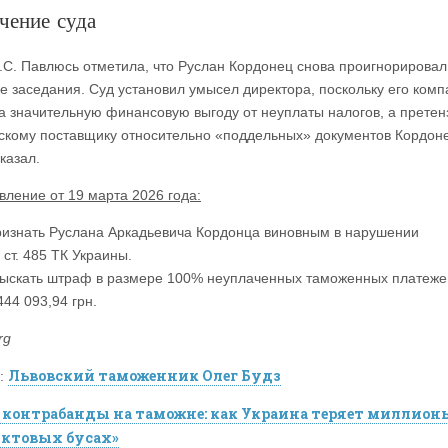
чение суда
.С. Павлюсь отметила, что Руслан Кордонец снова проигнорировал
е заседания. Суд установил умысел директора, поскольку его ком
а значительную финансовую выгоду от неуплаты налогов, а претен
рскому поставщику относительно «поддельных» документов Кордоне
казал.
вление от 19 марта 2026 года:
изнать Руслана Аркадьевича Кордонца виновным в нарушении
 ст. 485 ТК Украины.
ыскать штраф в размере 100% неуплаченных таможенных платеж
444 093,94 грн.
rg
Львовский таможенник Олег Будз
:
контрабанды на таможне: как Украина теряет миллион
ктовых бусах»