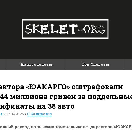
Наши скелеты
Топ Скелеты
ектора «ЮАКАРГО» оштрафовали
,44 миллиона гривен за поддельны
тификаты на 38 авто
or
0 Comments
•
05.04.2026
•
онный рекорд волынских таможенников»: директора «ЮАКАР