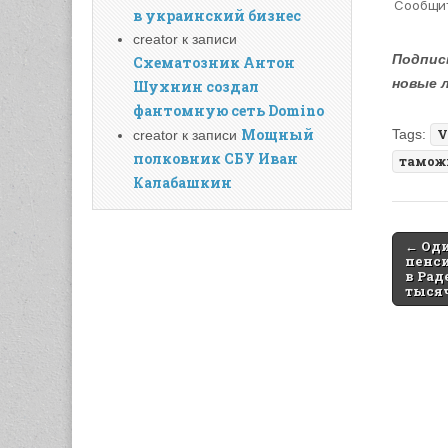
в украинский бизнес
creator
к записи
Подпис
Схематозник Антон
новые 
Шухнин создал
фантомную сеть Domino
Мощный
Tags:
V
creator
к записи
полковник СБУ Иван
тамож
Калабашкин
Post
← Од
пенси
naviga
в Рад
тысяч