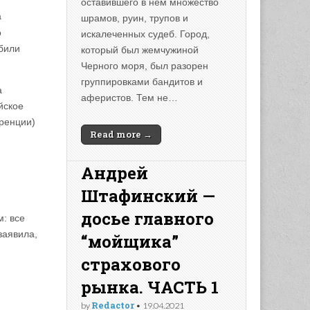
оставившего в нем множество
а
шрамов, руин, трупов и
о
искалеченных судеб. Город,
били
который был жемчужиной
Черного моря, был разорен
группировками бандитов и
а
аферистов. Тем не…
йское
ренции)
Read more →
Андрей
Штафинский —
досье главного
: все
заявила,
“мойщика”
страхового
рынка. ЧАСТЬ 1
Redactor
by
•
19.04.2021