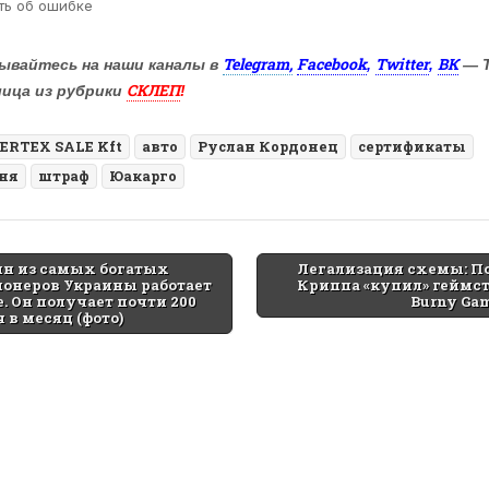
Telegram,
Facebook
Twitter
ВК
ывайтесь на наши каналы в
,
,
— 
СКЛЕП
лица из рубрики
!
ERTEX SALE Kft
авто
Руслан Кордонец
сертификаты
ня
штраф
Юакарго
ин из самых богатых
Легализация схемы: П
онеров Украины работает
Криппа «купил» геймс
tion
е. Он получает почти 200
Burny Ga
 в месяц (фото)