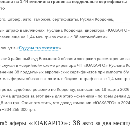
овали на 1,44 миллиона гривен за поддельные сертификаты
вто
ый штраф в миллионах: Руслана Кордонца, директора «ЮАКАРГО»
вали еще на 1,44 млн грн за схемы с 38 автомобилями.
Судом по схемам
 пишут в «
».
ский районный суд Волынской области завершил рассмотрение са
о случая в «серийной» схеме директора ЧП «ЮАКАРГО» Руслана К
енение 38 поддельных европейских сертификатов при импорте б/у 
итель фирмы обязан выплатить в бюджет штраф свыше 1,4 млн грн
 третье судебное решение по Кордонцу, вынесенное 19 марта 2026 
умма штрафов за этот день для этого «схемника» по трем делам д
,8 млн грн. Стоит отметить, что доход компании «ЮАКАРГО» в 2024 
 −334 255 300 грн.
аб аферы «ЮАКАРГО»: 38 авто за два месяц