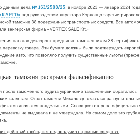
№ 163/2588/25
о данным дела
, в ноябре 2023 — январе 2024 год
АКАРГО»
под руководством директора Кордонца зарегистрировал
нской таможне 38 подержанных транспортных средств. Все автомо
яла венгерская фирма «VERTEX SALE Kft.».
жения налогов декларант предъявил таможенникам 38 сертификат
а перевозку товара. Эти бумаги должны были подтверждать европе
ждение авто, что позволяло получить существенные льготы (префе
таможке.
цкая таможня раскрыла фальсификацию
я после таможенного аудита украинские таможенники обратились
цким коллегам. Ответ таможни Михаловце оказался разрушительным
ификатов являются поддельными. Словацкая сторона официально 
 документы не выдавала и не утверждала. На самом деле это грубая
ка.
аких действий госбюджет недополучил огромные средства: