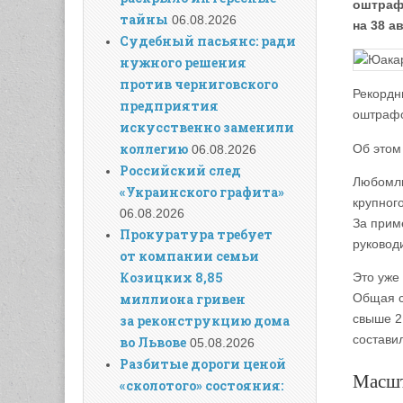
оштраф
тайны
06.08.2026
на 38 а
Судебный пасьянс: ради
нужного решения
против черниговского
Рекордн
предприятия
оштрафо
искусственно заменили
коллегию
Об этом
06.08.2026
Российский след
Любомль
«Украинского графита»
крупног
06.08.2026
За прим
Прокуратура требует
руковод
от компании семьи
Козицких 8,85
Это уже
миллиона гривен
Общая с
свыше 2
за реконструкцию дома
составил
во Львове
05.08.2026
Разбитые дороги ценой
Масшт
«сколотого» состояния: