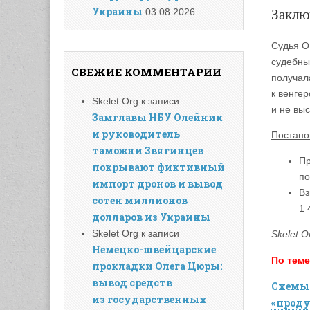
Украины
Заклю
03.08.2026
Судья О
судебны
СВЕЖИЕ КОММЕНТАРИИ
получал
к венге
Skelet Org
к записи
и не выс
Замглавы НБУ Олейник
и руководитель
Постано
таможни Звягинцев
Пр
покрывают фиктивный
по
импорт дронов и вывод
Вз
сотен миллионов
1 
долларов из Украины
Skelet Org
к записи
Skelet.O
Немецко-швейцарские
По теме
прокладки Олега Цюры:
вывод средств
Схемы 
из государственных
«проду