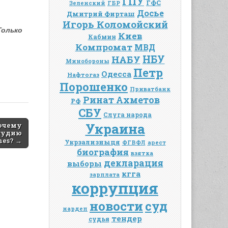
ГПУ
ГФС
Зеленский
ГБР
Досье
Дмитрий Фирташ
Игорь Коломойский
Только
Киев
Кабмин
Компромат
МВД
НАБУ
НБУ
Минобороны
Петр
Одесса
Нафтогаз
Порошенко
Приватбанк
Ринат Ахметов
РФ
СБУ
Слуга народа
Украина
очему
тудию
mes? →
Укрзализныця
ФГВФЛ
арест
биография
взятка
декларация
выборы
кгга
зарплата
коррупция
новости
суд
нардеп
тендер
судья