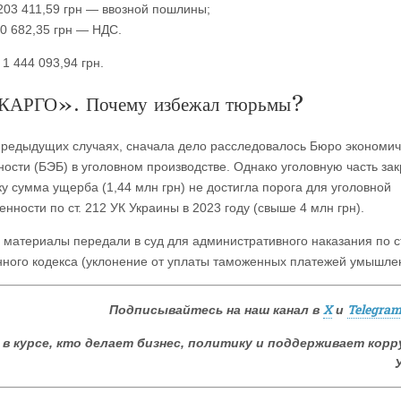
203 411,59 грн — ввозной пошлины;
0 682,35 грн — НДС.
1 444 093,94 грн.
АРГО». Почему избежал тюрьмы?
 предыдущих случаях, сначала дело расследовалось Бюро экономи
ности (БЭБ) в уголовном производстве. Однако уголовную часть за
ку сумма ущерба (1,44 млн грн) не достигла порога для уголовной
енности по ст. 212 УК Украины в 2023 году (свыше 4 млн грн).
 материалы передали в суд для административного наказания по ст
ного кодекса (уклонение от уплаты таможенных платежей умышле
X
Telegra
Подписывайтесь на наш канал в
и
в курсе, кто делает бизнес, политику и поддерживает корр