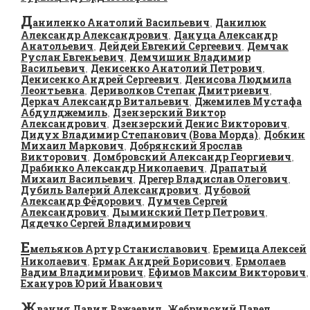
Д
аниленко Анатолий Васильевич
Данилюк
,
Александр Александрович
Дануца Александр
,
Анатольевич
Дейдей Евгений Сергеевич
Демчак
,
,
Руслан Евгеньевич
Демчишин Владимир
,
Васильевич
Денисенко Анатолий Петрович
,
,
Денисенко Андрей Сергеевич
Денисова Людмила
,
Леонтьевна
Дериволков Степан Дмитриевич
,
,
Деркач Александр Витальевич
Джемилев Мустафа
,
Абдулджемиль
Дзензерский Виктор
,
Александрович
Дзензерский Денис Викторович
,
,
Дидух Владимир Степанович (Вова Морда)
Добкин
,
Михаил Маркович
Добрянский Ярослав
,
Викторович
Домбровский Александр Георгиевич
,
,
Драбинко Александр Николаевич
Драпатый
,
Михаил Васильевич
Дрегер Владислав Олегович
,
,
Дубиль Валерий Александрович
Дубовой
,
Александр Фёдорович
Думчев Сергей
,
Александрович
Дыминский Петр Петрович
,
,
Дядечко Сергей Владимирович
Е
мельянов Артур Станиславович
Еремица Алексей
,
Николаевич
Ермак Андрей Борисович
Ермолаев
,
,
Вадим Владимирович
Ефимов Максим Викторович
,
,
Ехануров Юрий Иванович
Ж
вания Давид Важаевич
Жебривский Павел
,