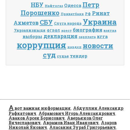
Петр
НБУ
Одесса
Нафтогаз
Порошенко
Ринат
РФ
Приватбанк
Украина
СБУ
Ахметов
Слуга народа
биография
Укрзализныця
взятка
ФГВФЛ
арест
декларация
выборы
кгга
зарплата
коррупция
новости
нардеп
суд
тендер
судья
А
вот важная информация
Абдуллин Александр
,
Рафкатович
Абрамович Игорь Александрович
,
,
Аваков Арсен Борисович
Аверьянов Олег
,
Вячеславович
Аврамов Иван Иванович
Азаров
,
,
Николай Янович
Аласания Зураб Григорьевич
,
,