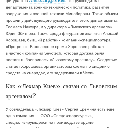
Александр Лиев
фигурантов
, экс-руководитель
департамента военно-технической политики, развития
вооружения и военной техники Минобороны. Также обыски
прошли у действующего руководителя этого департамента
Тоомаса Накхура, и у директора «Львовского арсенала»
Юрия Збитнева. Также среди фигурантов значится Алексей
Хорошаев, бывший работник компании-специмпортера
«Прогресс». В последнее время Хорошаев работал
в частной компании Sevotech, которая должна была
поставить боеприпасы «Львовскому арсеналу». Следствие
считает Хорошаева организатором схемы по хищению
средств на снарядах, его задерживали в Чехии.
Как «Лехмар Киев» связан со Львовским
арсеналом?
У совладельца «Лехмар Киев» Сергея Еремина есть еще
одна компания — ООО «Спецекспоресурсы»,
специализирующееся на производстве оружия