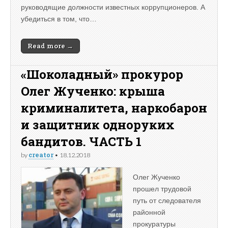
руководящие должности известных коррупционеров. А
убедиться в том, что…
Read more →
«Шоколадный» прокурор
Олег Жученко: крыша
криминалитета, наркобарон
и защитник одноруких
бандитов. ЧАСТЬ 1
creator
by
•
18.12.2018
Олег Жученко
прошел трудовой
путь от следователя
районной
прокуратуры