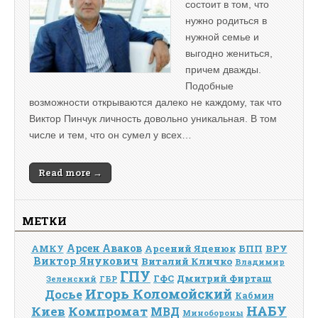
состоит в том, что
нужно родиться в
нужной семье и
выгодно жениться,
причем дважды.
Подобные
возможности открываются далеко не каждому, так что
Виктор Пинчук личность довольно уникальная. В том
числе и тем, что он сумел у всех…
Read more →
МЕТКИ
Арсен Аваков
Арсений Яценюк
БПП
ВРУ
АМКУ
Виктор Янукович
Виталий Кличко
Владимир
ГПУ
Дмитрий Фирташ
ГФС
Зеленский
ГБР
Игорь Коломойский
Досье
Кабмин
НАБУ
Киев
Компромат
МВД
Минобороны