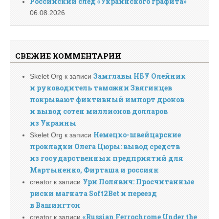
Российский след «Украинского графита»
06.08.2026
СВЕЖИЕ КОММЕНТАРИИ
Замглавы НБУ Олейник
Skelet Org
к записи
и руководитель таможни Звягинцев
покрывают фиктивный импорт дронов
и вывод сотен миллионов долларов
из Украины
Немецко-швейцарские
Skelet Org
к записи
прокладки Олега Цюры: вывод средств
из государственных предприятий для
Мартыненко, Фирташа и россиян
Ури Полявич: Просчитанные
creator
к записи
риски магната Soft2Bet и переезд
в Вашингтон
«Russian Ferrochrome Under the
creator
к записи