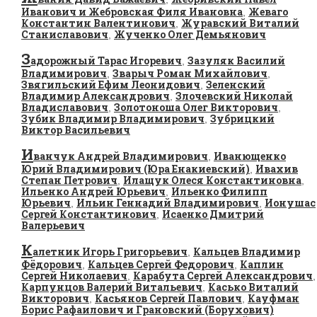
Иванович и Жебровская Филя Ивановна
Жеваго
,
Константин Валентинович
Журавский Виталий
,
Станиславович
Жученко Олег Демьянович
,
З
адорожный Тарас Игоревич
Зазуляк Василий
,
Владимирович
Зварыч Роман Михайлович
,
,
Звягильский Ефим Леонидович
Зеленский
,
Владимир Александрович
Злочевский Николай
,
Владиславович
Золотоноша Олег Викторович
,
,
Зубик Владимир Владимирович
Зубрицкий
,
Виктор Васильевич
И
ванчук Андрей Владимирович
Иванющенко
,
Юрий Владимирович (Юра Енакиевский)
Ивахив
,
Степан Петрович
Илащук Олеся Константиновна
,
,
Ильенко Андрей Юрьевич
Ильенко Филипп
,
Юрьевич
Ильин Геннадий Владимирович
Ионушас
,
,
Сергей Константинович
Исаенко Дмитрий
,
Валерьевич
К
алетник Игорь Григорьевич
Кальцев Владимир
,
Фёдорович
Кальцев Сергей Федорович
Каплин
,
,
Сергей Николаевич
Карабута Сергей Александрович
,
,
Карпунцов Валерий Витальевич
Касько Виталий
,
Викторович
Касьянов Сергей Павлович
Кауфман
,
,
Борис Рафаилович и Грановский (Борухович)