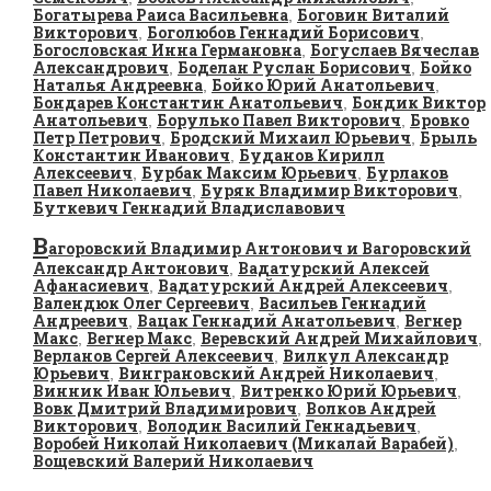
Богатырева Раиса Васильевна
Боговин Виталий
,
Викторович
Боголюбов Геннадий Борисович
,
,
Богословская Инна Германовна
Богуслаев Вячеслав
,
Александрович
Боделан Руслан Борисович
Бойко
,
,
Наталья Андреевна
Бойко Юрий Анатольевич
,
,
Бондарев Константин Анатольевич
Бондик Виктор
,
Анатольевич
Борулько Павел Викторович
Бровко
,
,
Петр Петрович
Бродский Михаил Юрьевич
Брыль
,
,
Константин Иванович
Буданов Кирилл
,
Алексеевич
Бурбак Максим Юрьевич
Бурлаков
,
,
Павел Николаевич
Буряк Владимир Викторович
,
,
Буткевич Геннадий Владиславович
В
агоровский Владимир Антонович и Вагоровский
Александр Антонович
Вадатурский Алексей
,
Афанасиевич
Вадатурский Андрей Алексеевич
,
,
Валендюк Олег Сергеевич
Васильев Геннадий
,
Андреевич
Вацак Геннадий Анатольевич
Вегнер
,
,
Макс
Вегнер Макс
Веревский Андрей Михайлович
,
,
,
Верланов Сергей Алексеевич
Вилкул Александр
,
Юрьевич
Винграновский Андрей Николаевич
,
,
Винник Иван Юльевич
Витренко Юрий Юрьевич
,
,
Вовк Дмитрий Владимирович
Волков Андрей
,
Викторович
Володин Василий Геннадьевич
,
,
Воробей Николай Николаевич (Микалай Варабей)
,
Вощевский Валерий Николаевич