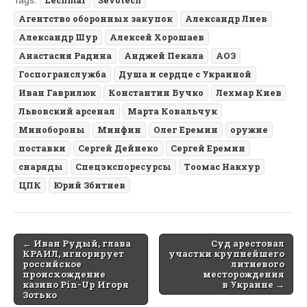
Tags:
Lechmar
Sevotech
Агентство оборонных закупок
Александр Лиев
Александр Шур
Алексей Хорошаев
Анастасия Радина
Анджей Пекала
АОЗ
Госпогранслужба
Душа и сердце с Украиной
Иван Гаврилюк
Константин Бучко
Лехмар Киев
Львовский арсенал
Марта Ковальчук
Минобороны
Минфин
Олег Еремин
оружие
поставки
Сергей Дейнеко
Сергей Еремин
снаряды
Спецэкспоресурсы
Тоомас Накхур
ЦПК
Юрий Збитнев
Post
← Иван Рудый, глава
Суд арестовал
КРАИЛ, игнорирует
участки крупнейшего
navigation
российское
литиевого
происхождение
месторождения
казино Pin-Up Игоря
в Украине →
Зотько