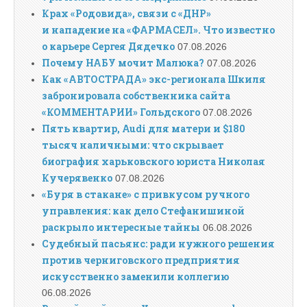
Крах «Родовида», связи с «ДНР»
и нападение на «ФАРМАСЕЛ». Что известно
о карьере Сергея Дядечко
07.08.2026
Почему НАБУ мочит Малюка?
07.08.2026
Как «АВТОСТРАДА» экс-регионала Шкиля
забронировала собственника сайта
«КОММЕНТАРИИ» Гольдского
07.08.2026
Пять квартир, Audi для матери и $180
тысяч наличными: что скрывает
биография харьковского юриста Николая
Кучерявенко
07.08.2026
«Буря в стакане» с привкусом ручного
управления: как дело Стефанишиной
раскрыло интересные тайны
06.08.2026
Судебный пасьянс: ради нужного решения
против черниговского предприятия
искусственно заменили коллегию
06.08.2026