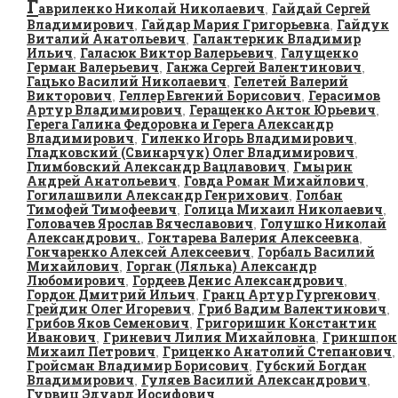
Г
авриленко Николай Николаевич
Гайдай Сергей
,
Владимирович
Гайдар Мария Григорьевна
Гайдук
,
,
Виталий Анатольевич
Галантерник Владимир
,
Ильич
Галасюк Виктор Валерьевич
Галущенко
,
,
Герман Валерьевич
Ганжа Сергей Валентинович
,
,
Гацько Василий Николаевич
Гелетей Валерий
,
Викторович
Геллер Евгений Борисович
Герасимов
,
,
Артур Владимирович
Геращенко Антон Юрьевич
,
,
Герега Галина Федоровна и Герега Александр
Владимирович
Гиленко Игорь Владимирович
,
,
Гладковский (Свинарчук) Олег Владимирович
,
Глимбовский Александр Вацлавович
Гмырин
,
Андрей Анатольевич
Говда Роман Михайлович
,
,
Гогилашвили Александр Генрихович
Голбан
,
Тимофей Тимофеевич
Голица Михаил Николаевич
,
,
Головачев Ярослав Вячеславович
Голушко Николай
,
Александрович.
Гонтарева Валерия Алексеевна
,
,
Гончаренко Алексей Алексеевич
Горбаль Василий
,
Михайлович
Горган (Лялька) Александр
,
Любомирович
Гордеев Денис Александрович
,
,
Гордон Дмитрий Ильич
Гранц Артур Гургенович
,
,
Грейдин Олег Игоревич
Гриб Вадим Валентинович
,
,
Грибов Яков Семенович
Григоришин Константин
,
Иванович
Гриневич Лилия Михайловна
Гриншпон
,
,
Михаил Петрович
Гриценко Анатолий Степанович
,
,
Гройсман Владимир Борисович
Губский Богдан
,
Владимирович
Гуляев Василий Александрович
,
,
Гурвиц Эдуард Иосифович