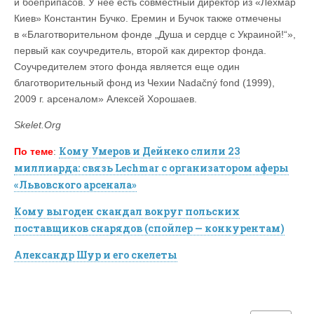
и боеприпасов. У нее есть совместный директор из «Лехмар
Киев» Константин Бучко. Еремин и Бучок также отмечены
в «Благотворительном фонде „Душа и сердце с Украиной!“»,
первый как соучредитель, второй как директор фонда.
Соучредителем этого фонда является еще один
благотворительный фонд из Чехии Nadačný fond (1999),
2009 г. арсеналом» Алексей Хорошаев.
Skelet.Org
Кому Умеров и Дейнеко слили 23
По теме
:
миллиарда: связь Lechmar с организатором аферы
«Львовского арсенала»
Кому выгоден скандал вокруг польских
поставщиков снарядов (спойлер — конкурентам)
Александр Шур и его скелеты
«Лехмар Киев»