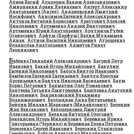
Алиев Вагиф
Альперин Вадим Александрович
,
,
Амирханян Араик Хачикович
Ангерт Александр
,
Анатольевич (Ангел)
Андриевский Дмитрий
,
Иосифович
Анисимов Евгений Александрович
,
,
Антонов Виталий Борисович
Арестович Алексей
,
Николаевич
Артеменко Андрей Викторович
,
,
Артеменко Юрий Анатольевич
Арутюнов Рубен
,
Оганесович
Арфуш (Харфуш) Валид Мухаммед
,
Аднан
Астион Василий Николаевич
Атрошенко
,
,
Владислав Анатольевич
Ахметов Ринат
,
Леонидович
Б
абенко Геннадий Александрович
Багрий Петр
,
Иванович
Бакай Игорь Михайлович
Бакулин
,
,
Евгений Николаевич
Балога Виктор Иванович
,
,
Бамбизов Евгений Евгеньевич
Банчук Ярослав
,
Арсеньевич и Банчук Николай Васильевич
Баум
,
Борис Петрович
Бахматюк Олег Романович
,
,
Бахтеева Татьяна Дмитриевна
Башловка Анатолий
,
Николаевич
Бедриковский Владимир
,
Владимирович
Безлюдная Анна Витальевна
,
,
Бейлин Михаил Маркович (Михайлович)
Беленюк
,
Жан Венсанович
Белоцерковец Дмитрий
,
Александрович
Беляков Виталий Олегович
,
,
Бенедисюк Игорь Михайлович
Бережная Ирина
,
Григорьевна (Чернило) и Бережная Елена Петровна
,
Березенко Сергей Иванович
Березкин Станислав
,
Семёнович
Бобков Александр Михайлович
,
,