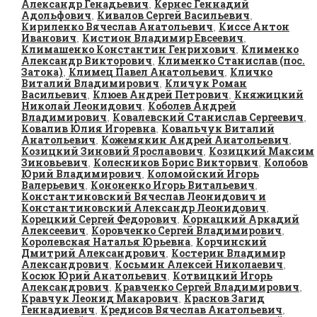
Александр Генадьевич
Кернес Геннадий
,
Адольфович
Кивалов Сергей Васильевич
,
,
Кириленко Вячеслав Анатольевич
Киссе Антон
,
Иванович
Кистион Владимир Евсеевич
,
,
Климашенко Константин Генрихович
Клименко
,
Александр Викторович
Клименко Станислав (пос.
,
Затока)
Климец Павел Анатольевич
Кличко
,
,
Виталий Владимирович
Кличук Роман
,
Васильевич
Клюев Андрей Петрович
Княжицкий
,
,
Николай Леонидович
Коболев Андрей
,
Владимирович
Ковалевский Станислав Сергеевич
,
,
Ковалив Юлия Игоревна
Ковальчук Виталий
,
Анатольевич
Кожемякин Андрей Анатольевич
,
,
Козицкий Зиновий Ярославович
Козицкий Максим
,
Зиновьевич
Колесников Борис Викторвич
Колобов
,
,
Юрий Владимирович
Коломойский Игорь
,
Валерьевич
Кононенко Игорь Витальевич
,
,
Константиновский Вячеслав Леонидович и
Константиновский Александр Леонидович
,
Корецкий Сергей Федорович
Корнацкий Аркадий
,
Алексеевич
Коровченко Сергей Владимирович
,
,
Королевская Наталья Юрьевна
Корчинский
,
Дмитрий Александрович
Костерин Владимир
,
Александрович
Косьмин Алексей Николаевич
,
,
Косюк Юрий Анатольевич
Котвицкий Игорь
,
Александрович
Кравченко Сергей Владимирович
,
,
Кравчук Леонид Макарович
Краснов Загид
,
Геннадиевич
Кредисов Вячеслав Анатольевич
,
,