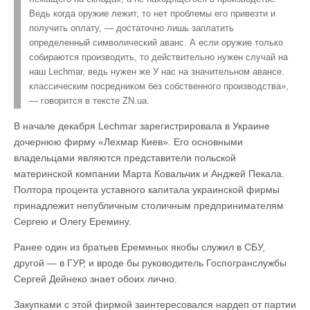
Ведь когда оружие лежит, то нет проблемы его привезти и
получить оплату, — достаточно лишь заплатить
определенный символический аванс. А если оружие только
собираются производить, то действительно нужен случай на
наш Lechmar, ведь нужен же У нас на значительном авансе.
классическим посредником без собственного производства»,
— говорится в тексте ZN.ua.
В начале декабря Lechmar зарегистрировала в Украине
дочернюю фирму «Лехмар Киев». Его основными
владельцами являются представители польской
материнской компании Марта Ковальчик и Анджей Пекала.
Полтора процента уставного капитала украинской фирмы
принадлежит непубличным столичным предпринимателям
Сергею и Олегу Еремину.
Ранее один из братьев Ереминых якобы служил в СБУ,
другой — в ГУР, и вроде бы руководитель Госпогранслужбы
Сергей Дейнеко знает обоих лично.
Закупками с этой фирмой заинтересовался нардеп от партии