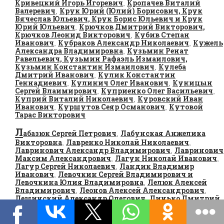
Кривецкий Игорь Игоревич
Кропачев Виталий
,
Валеревич
Крук Юрий (Юлий) Борисович, Крук
,
Вячеслав Юльевич, Крук Борис Юльевич и Крук
Юрий Юльевич
Крючков Дмитрий Викторович,
,
Крючков Леонид Викторович
Кубив Степан
,
Иванович
Кубраков Александр Николаевич
Кужель
,
,
Александра Владимировна
Кузьмин Ренат
,
Равельевич, Кузьмин Рафаэль Измаилович,
Кузьмин Константин Измаилович
Кулеба
,
Дмитрий Иванович
Кулик Константин
,
Геннадиевич
Кулинич Олег Иванович
Куницын
,
,
Сергей Влаимирович
Куприенко Олег Васильевич
,
,
Куприй Виталий Николаевич
Куровский Иван
,
Иванович
Куршутов Сеяр Османович
Кутовой
,
,
Тарас Викторович
Л
абазюк Сергей Петрович
Лабунская Анжелика
,
Викторовна
Лавренко Николай Николаевич
,
,
Лавринович Александр Владимирович
Лавринович
,
Максим Александрович
Лагун Николай Иванович
,
,
Лагур Сергей Николаевич
Ландик Владимир
,
Иванович
Левочкин Сергей Владимирович и
,
Левочкина Юлия Владимировна
Лелюк Алексей
,
Владимирович
Леонов Алексей Александрович
,
,
Лещинский Александр Олегович
Линько Дмитрий
,
Владимирович
Литвин Владимир Михайлович,
,
Литвин Николай Михайлович, Литвин Петр
Михайлович
Лищенко Александр Васильевич
,
,