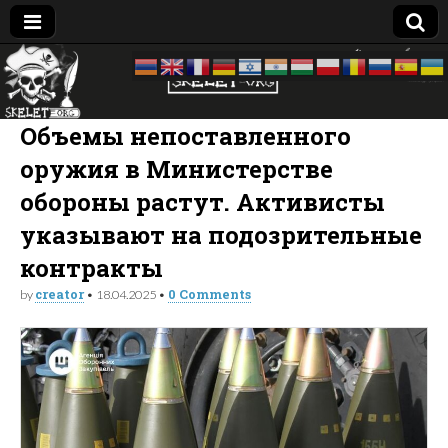
Skelet
досье —
биография
—
Org
компромат:
Объемы непоставленного
Украина
оружия в Министерстве
обороны растут. Активисты
указывают на подозрительные
контракты
creator
0 Comments
by
•
18.04.2025
•