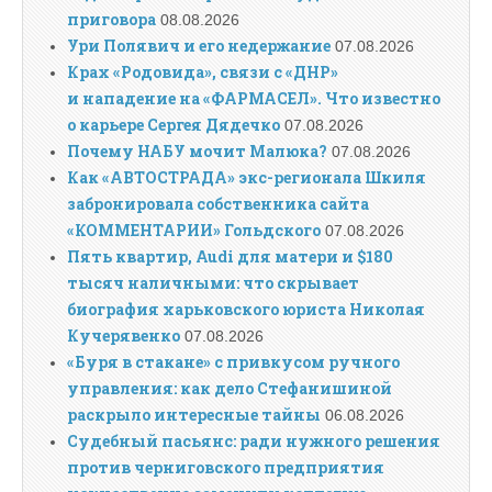
приговора
08.08.2026
Ури Полявич и его недержание
07.08.2026
Крах «Родовида», связи с «ДНР»
и нападение на «ФАРМАСЕЛ». Что известно
о карьере Сергея Дядечко
07.08.2026
Почему НАБУ мочит Малюка?
07.08.2026
Как «АВТОСТРАДА» экс-регионала Шкиля
забронировала собственника сайта
«КОММЕНТАРИИ» Гольдского
07.08.2026
Пять квартир, Audi для матери и $180
тысяч наличными: что скрывает
биография харьковского юриста Николая
Кучерявенко
07.08.2026
«Буря в стакане» с привкусом ручного
управления: как дело Стефанишиной
раскрыло интересные тайны
06.08.2026
Судебный пасьянс: ради нужного решения
против черниговского предприятия