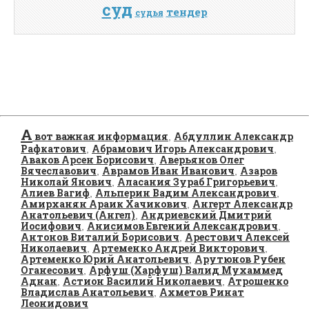
суд
тендер
судья
А
вот важная информация
Абдуллин Александр
,
Рафкатович
Абрамович Игорь Александрович
,
,
Аваков Арсен Борисович
Аверьянов Олег
,
Вячеславович
Аврамов Иван Иванович
Азаров
,
,
Николай Янович
Аласания Зураб Григорьевич
,
,
Алиев Вагиф
Альперин Вадим Александрович
,
,
Амирханян Араик Хачикович
Ангерт Александр
,
Анатольевич (Ангел)
Андриевский Дмитрий
,
Иосифович
Анисимов Евгений Александрович
,
,
Антонов Виталий Борисович
Арестович Алексей
,
Николаевич
Артеменко Андрей Викторович
,
,
Артеменко Юрий Анатольевич
Арутюнов Рубен
,
Оганесович
Арфуш (Харфуш) Валид Мухаммед
,
Аднан
Астион Василий Николаевич
Атрошенко
,
,
Владислав Анатольевич
Ахметов Ринат
,
Леонидович