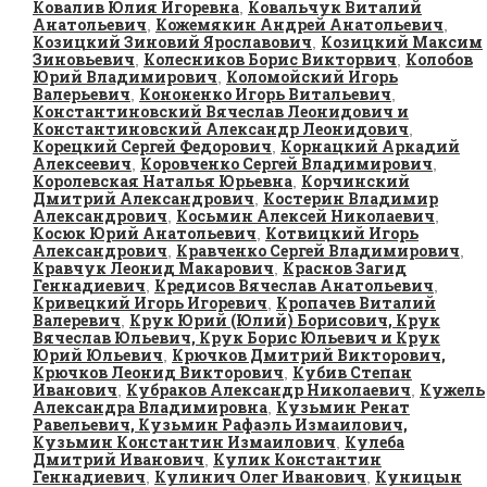
Ковалив Юлия Игоревна
Ковальчук Виталий
,
Анатольевич
Кожемякин Андрей Анатольевич
,
,
Козицкий Зиновий Ярославович
Козицкий Максим
,
Зиновьевич
Колесников Борис Викторвич
Колобов
,
,
Юрий Владимирович
Коломойский Игорь
,
Валерьевич
Кононенко Игорь Витальевич
,
,
Константиновский Вячеслав Леонидович и
Константиновский Александр Леонидович
,
Корецкий Сергей Федорович
Корнацкий Аркадий
,
Алексеевич
Коровченко Сергей Владимирович
,
,
Королевская Наталья Юрьевна
Корчинский
,
Дмитрий Александрович
Костерин Владимир
,
Александрович
Косьмин Алексей Николаевич
,
,
Косюк Юрий Анатольевич
Котвицкий Игорь
,
Александрович
Кравченко Сергей Владимирович
,
,
Кравчук Леонид Макарович
Краснов Загид
,
Геннадиевич
Кредисов Вячеслав Анатольевич
,
,
Кривецкий Игорь Игоревич
Кропачев Виталий
,
Валеревич
Крук Юрий (Юлий) Борисович, Крук
,
Вячеслав Юльевич, Крук Борис Юльевич и Крук
Юрий Юльевич
Крючков Дмитрий Викторович,
,
Крючков Леонид Викторович
Кубив Степан
,
Иванович
Кубраков Александр Николаевич
Кужель
,
,
Александра Владимировна
Кузьмин Ренат
,
Равельевич, Кузьмин Рафаэль Измаилович,
Кузьмин Константин Измаилович
Кулеба
,
Дмитрий Иванович
Кулик Константин
,
Геннадиевич
Кулинич Олег Иванович
Куницын
,
,