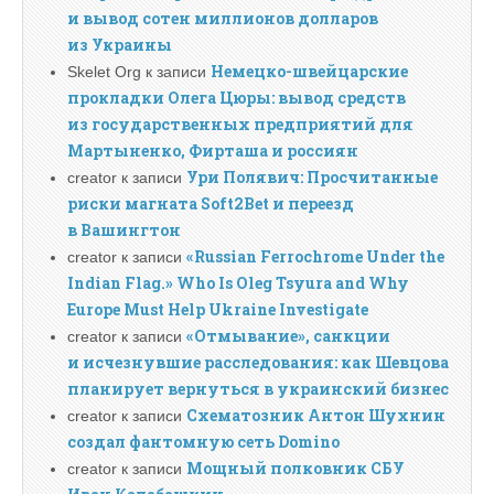
и вывод сотен миллионов долларов
из Украины
Немецко-швейцарские
Skelet Org
к записи
прокладки Олега Цюры: вывод средств
из государственных предприятий для
Мартыненко, Фирташа и россиян
Ури Полявич: Просчитанные
creator
к записи
риски магната Soft2Bet и переезд
в Вашингтон
«Russian Ferrochrome Under the
creator
к записи
Indian Flag.» Who Is Oleg Tsyura and Why
Europe Must Help Ukraine Investigate
«Отмывание», санкции
creator
к записи
и исчезнувшие расследования: как Шевцова
планирует вернуться в украинский бизнес
Схематозник Антон Шухнин
creator
к записи
создал фантомную сеть Domino
Мощный полковник СБУ
creator
к записи