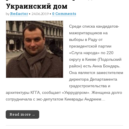
Украинский дом
Redactor
0 Comments
by
•
24.06.2019
•
Среди списка кандидатов-
мажоритарщиков на
выборы в Раду от
президентской партии
«Слуга народа» по 220
округу в Киеве (Подольский
район) есть Анна Бондарь.
Она является заместителем
директора Департамента
градостроительства и
архитектуры КГГА, сообщает «Укррудпром». Женщина долго
сотрудничала с экс-депутатом Киеврады Андреем…
Read more →