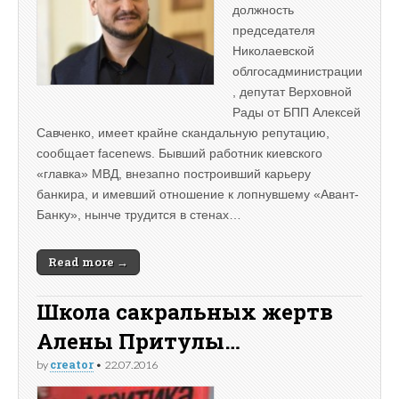
должность
председателя
Николаевской
облгосадминистрации
, депутат Верховной
Рады от БПП Алексей
Савченко, имеет крайне скандальную репутацию,
сообщает facenews. Бывший работник киевского
«главка» МВД, внезапно построивший карьеру
банкира, и имевший отношение к лопнувшему «Авант-
Банку», нынче трудится в стенах…
Read more →
Школа сакральных жертв
Алены Притулы…
creator
by
•
22.07.2016