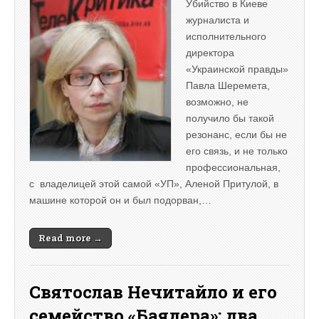
Убийство в Киеве
журналиста и
исполнительного
директора
«Украинской правды»
Павла Шеремета,
возможно, не
получило бы такой
резонанс, если бы не
его связь, и не только
профессиональная,
с владелицей этой самой «УП», Аленой Притулой, в
машине которой он и был подорван,…
Read more →
Святослав Нечитайло и его
семейство «Баядера»: два