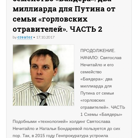
миллиарда для Путина от
семьи «горловских
отравителей». ЧАСТЬ 2
creator
by
•
17.10.2017
ПРОДОЛЖЕНИЕ.
НАЧАЛО: Святослав
Нечитайло и его
семейство
«Баядера»: два
миллиарда для
Путина от семьи
«горловских
отравителей». ЧАСТЬ
1 Схемы «Баядеры»
Подобными «технологией» холдинг Святослава
Нечитайло и Натальи Бондаревой пользуется до сих
пор. Так, в 2015 году Генпрокуратура устроила