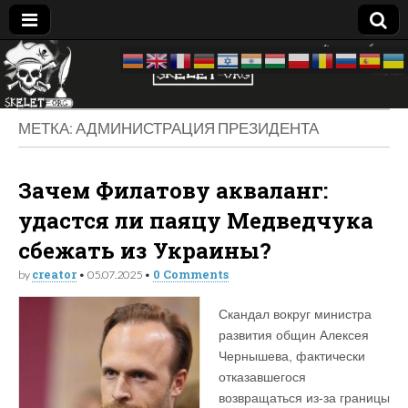
Skelet
досье —
биография
—
Org
компромат:
МЕТКА:
АДМИНИСТРАЦИЯ ПРЕЗИДЕНТА
Украина
Зачем Филатову акваланг:
удастся ли паяцу Медведчука
сбежать из Украины?
creator
0 Comments
by
•
05.07.2025
•
Скандал вокруг министра
развития общин Алексея
Чернышева, фактически
отказавшегося
возвращаться из-за границы