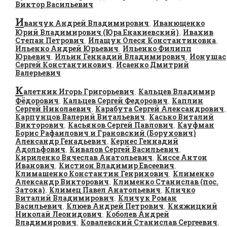
Виктор Васильевич
И
ванчук Андрей Владимирович
Иванющенко
,
Юрий Владимирович (Юра Енакиевский)
Ивахив
,
Степан Петрович
Илащук Олеся Константиновна
,
,
Ильенко Андрей Юрьевич
Ильенко Филипп
,
Юрьевич
Ильин Геннадий Владимирович
Ионушас
,
,
Сергей Константинович
Исаенко Дмитрий
,
Валерьевич
К
алетник Игорь Григорьевич
Кальцев Владимир
,
Фёдорович
Кальцев Сергей Федорович
Каплин
,
,
Сергей Николаевич
Карабута Сергей Александрович
,
,
Карпунцов Валерий Витальевич
Касько Виталий
,
Викторович
Касьянов Сергей Павлович
Кауфман
,
,
Борис Рафаилович и Грановский (Борухович)
Александр Генадьевич
Кернес Геннадий
,
Адольфович
Кивалов Сергей Васильевич
,
,
Кириленко Вячеслав Анатольевич
Киссе Антон
,
Иванович
Кистион Владимир Евсеевич
,
,
Климашенко Константин Генрихович
Клименко
,
Александр Викторович
Клименко Станислав (пос.
,
Затока)
Климец Павел Анатольевич
Кличко
,
,
Виталий Владимирович
Кличук Роман
,
Васильевич
Клюев Андрей Петрович
Княжицкий
,
,
Николай Леонидович
Коболев Андрей
,
Владимирович
Ковалевский Станислав Сергеевич
,
,