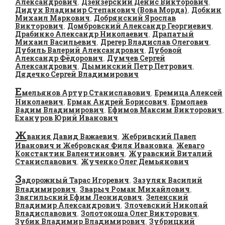
Александрович
Дзензерский Денис Викторович
,
,
Дидух Владимир Степанович (Вова Морда)
Добкин
,
Михаил Маркович
Добрянский Ярослав
,
Викторович
Домбровский Александр Георгиевич
,
,
Драбинко Александр Николаевич
Драпатый
,
Михаил Васильевич
Дрегер Владислав Олегович
,
,
Дубиль Валерий Александрович
Дубовой
,
Александр Фёдорович
Думчев Сергей
,
Александрович
Дыминский Петр Петрович
,
,
Дядечко Сергей Владимирович
Е
мельянов Артур Станиславович
Еремица Алексей
,
Николаевич
Ермак Андрей Борисович
Ермолаев
,
,
Вадим Владимирович
Ефимов Максим Викторович
,
,
Ехануров Юрий Иванович
Ж
вания Давид Важаевич
Жебривский Павел
,
Иванович и Жебровская Филя Ивановна
Жеваго
,
Константин Валентинович
Журавский Виталий
,
Станиславович
Жученко Олег Демьянович
,
З
адорожный Тарас Игоревич
Зазуляк Василий
,
Владимирович
Зварыч Роман Михайлович
,
,
Звягильский Ефим Леонидович
Зеленский
,
Владимир Александрович
Злочевский Николай
,
Владиславович
Золотоноша Олег Викторович
,
,
Зубик Владимир Владимирович
Зубрицкий
,