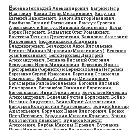
Б
абенко Геннадий Александрович
Багрий Петр
,
Иванович
Бакай Игорь Михайлович
Бакулин
,
,
Евгений Николаевич
Балога Виктор Иванович
,
,
Бамбизов Евгений Евгеньевич
Банчук Ярослав
,
Арсеньевич и Банчук Николай Васильевич
Баум
,
Борис Петрович
Бахматюк Олег Романович
,
,
Бахтеева Татьяна Дмитриевна
Башловка Анатолий
,
Николаевич
Бедриковский Владимир
,
Владимирович
Безлюдная Анна Витальевна
,
,
Бейлин Михаил Маркович (Михайлович)
Беленюк
,
Жан Венсанович
Белоцерковец Дмитрий
,
Александрович
Беляков Виталий Олегович
,
,
Бенедисюк Игорь Михайлович
Бережная Ирина
,
Григорьевна (Чернило) и Бережная Елена Петровна
,
Березенко Сергей Иванович
Березкин Станислав
,
Семёнович
Бобков Александр Михайлович
,
,
Богатырева Раиса Васильевна
Боговин Виталий
,
Викторович
Боголюбов Геннадий Борисович
,
,
Богословская Инна Германовна
Богуслаев Вячеслав
,
Александрович
Боделан Руслан Борисович
Бойко
,
,
Наталья Андреевна
Бойко Юрий Анатольевич
,
,
Бондарев Константин Анатольевич
Бондик Виктор
,
Анатольевич
Борулько Павел Викторович
Бровко
,
,
Петр Петрович
Бродский Михаил Юрьевич
Брыль
,
,
Константин Иванович
Буданов Кирилл
,
Алексеевич
Бурбак Максим Юрьевич
Бурлаков
,
,
Павел Николаевич
Буряк Владимир Викторович
,
,