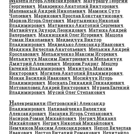
М
азепа Игорь Александрович
Мазурашу Георгий
,
Георгиевич
Макаренко Анатолий Викторович
,
,
Малеваный Андрей Николаевич
Мамоян Суто
,
Чолоевич
Маринович Ярослав Константинович
,
,
Марков Игорь Олегович
Мартыненко Николай
,
Владимирович
Матвиенко Анатолий Сергеевич
,
,
Матвийчук Эдуард Леонидович
Матюха Андрей
,
Валерьевич
Махницкий Олег Игоревич
Мацола
,
,
Роман Николаевич
Медведчук Виктор
,
Владимирович
Медведько Александр Иванович
,
,
Медяник Вячеслав Анатольевич
Мельник Андрей
,
Ярославович
Мельниченко Максим Игоревич
,
,
Мельничук Максим Дмитриевич и Мельничук
Дмитрий Алексеевич
Мерхеж Родриг
Мецгер
,
,
Евгений Владимирович
Микитась Максим
,
Викторович
Могилев Анатолий Владимирович
,
,
Мокан Василий Иванович
Мосийчук Игорь
,
Владимирович
Москаль Геннадий Геннадиевич
,
,
Мотовиловец Андрей Викторович
Мураев Евгений
,
Владимирович
Мусий Олег Степанович
,
Н
алекрешвили (Петровский) Александр
Владимирович
Наливайченко Валентин
,
Александрович
Насалик Игорь Степанович
,
,
Насиров Роман Михайлович
Негрич Михаил
,
Михайлович
Негрич Николай Михайлович
,
,
Немчинов Максим Александрович
Непоп Вячеслав
,
Иванович
Нестор Виталий Романович
Нечитайло
,
,