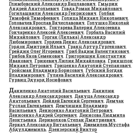
Глимбовский Александр Вацлавович
Гмырин
,
Андрей Анатольевич
Говда Роман Михайлович
,
,
Гогилашвили Александр Генрихович
Голбан
,
Тимофей Тимофеевич
Голица Михаил Николаевич
,
,
Головачев Ярослав Вячеславович
Голушко Николай
,
Александрович.
Гонтарева Валерия Алексеевна
,
,
Гончаренко Алексей Алексеевич
Горбаль Василий
,
Михайлович
Горган (Лялька) Александр
,
Любомирович
Гордеев Денис Александрович
,
,
Гордон Дмитрий Ильич
Гранц Артур Гургенович
,
,
Грейдин Олег Игоревич
Гриб Вадим Валентинович
,
,
Грибов Яков Семенович
Григоришин Константин
,
Иванович
Гриневич Лилия Михайловна
Гриншпон
,
,
Михаил Петрович
Гриценко Анатолий Степанович
,
,
Гройсман Владимир Борисович
Губский Богдан
,
Владимирович
Гуляев Василий Александрович
,
,
Гурвиц Эдуард Иосифович
Д
аниленко Анатолий Васильевич
Данилюк
,
Александр Александрович
Дануца Александр
,
Анатольевич
Дейдей Евгений Сергеевич
Демчак
,
,
Руслан Евгеньевич
Демчишин Владимир
,
Васильевич
Денисенко Анатолий Петрович
,
,
Денисенко Андрей Сергеевич
Денисова Людмила
,
Леонтьевна
Дериволков Степан Дмитриевич
,
,
Деркач Александр Витальевич
Джемилев Мустафа
,
Абдулджемиль
Дзензерский Виктор
,