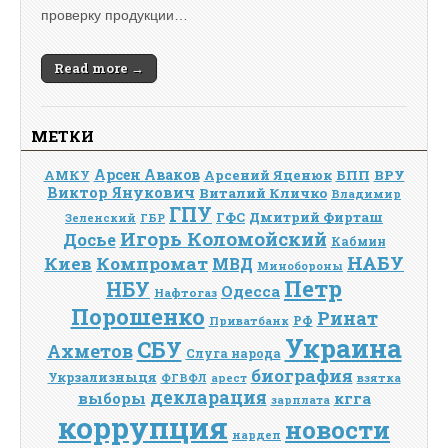
проверку продукции…
Read more →
МЕТКИ
Арсен Аваков
Арсений Яценюк
БПП
ВРУ
АМКУ
Виктор Янукович
Виталий Кличко
Владимир
ГПУ
Дмитрий Фирташ
ГФС
Зеленский
ГБР
Игорь Коломойский
Досье
Кабмин
НАБУ
Киев
Компромат
МВД
Минобороны
Петр
НБУ
Одесса
Нафтогаз
Порошенко
Ринат
РФ
Приватбанк
Украина
СБУ
Ахметов
Слуга народа
биография
Укрзализныця
взятка
ФГВФЛ
арест
декларация
выборы
кгга
зарплата
коррупция
новости
нардеп