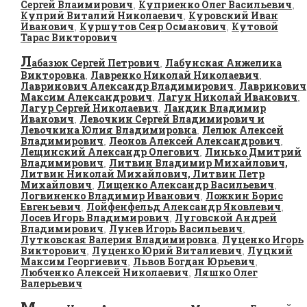
Сергей Влаимирович
Куприенко Олег Васильевич
,
,
Куприй Виталий Николаевич
Куровский Иван
,
Иванович
Куршутов Сеяр Османович
Кутовой
,
,
Тарас Викторович
Л
абазюк Сергей Петрович
Лабунская Анжелика
,
Викторовна
Лавренко Николай Николаевич
,
,
Лавринович Александр Владимирович
Лавринович
,
Максим Александрович
Лагун Николай Иванович
,
,
Лагур Сергей Николаевич
Ландик Владимир
,
Иванович
Левочкин Сергей Владимирович и
,
Левочкина Юлия Владимировна
Лелюк Алексей
,
Владимирович
Леонов Алексей Александрович
,
,
Лещинский Александр Олегович
Линько Дмитрий
,
Владимирович
Литвин Владимир Михайлович,
,
Литвин Николай Михайлович, Литвин Петр
Михайлович
Лищенко Александр Васильевич
,
,
Логвиненко Владимир Иванович
Ложкин Борис
,
Евгеньевич
Лойфенфельд Александр Яковлевич
,
,
Лосев Игорь Владимирович
Луговской Андрей
,
Владимирович
Лунев Игорь Васильевич
,
,
Лутковская Валерия Владимировна
Луценко Игорь
,
Викторович
Луценко Юрий Виталиевич
Луцкий
,
,
Максим Георгиевич
Львов Богдан Юрьевич
,
,
Любченко Алексей Николаевич
Ляшко Олег
,
Валерьевич