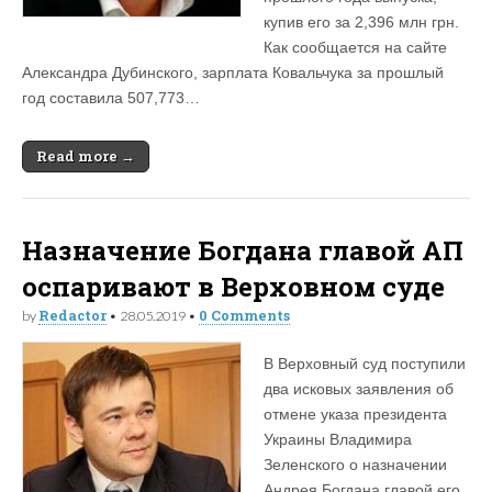
купив его за 2,396 млн грн.
Как сообщается на сайте
Александра Дубинского, зарплата Ковальчука за прошлый
год составила 507,773…
Read more →
Назначение Богдана главой АП
оспаривают в Верховном суде
Redactor
0 Comments
by
•
28.05.2019
•
В Верховный суд поступили
два исковых заявления об
отмене указа президента
Украины Владимира
Зеленского о назначении
Андрея Богдана главой его