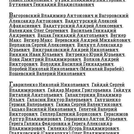
Буткевич Геннадий Владиславович
В
агоровский Владимир Антонович и Вагоровский
Александр Антонович
Вадатурский Алексей
,
Афанасиевич
Вадатурский Андрей Алексеевич
,
,
Валендюк Олег Сергеевич
Васильев Геннадий
,
Андреевич
Вацак Геннадий Анатольевич
Вегнер
,
,
Макс
Вегнер Макс
Веревский Андрей Михайлович
,
,
,
Верланов Сергей Алексеевич
Вилкул Александр
,
Юрьевич
Винграновский Андрей Николаевич
,
,
Винник Иван Юльевич
Витренко Юрий Юрьевич
,
,
Вовк Дмитрий Владимирович
Волков Андрей
,
Викторович
Володин Василий Геннадьевич
,
,
Воробей Николай Николаевич (Микалай Варабей)
,
Вощевский Валерий Николаевич
Г
авриленко Николай Николаевич
Гайдай Сергей
,
Владимирович
Гайдар Мария Григорьевна
Гайдук
,
,
Виталий Анатольевич
Галантерник Владимир
,
Ильич
Галасюк Виктор Валерьевич
Галущенко
,
,
Герман Валерьевич
Ганжа Сергей Валентинович
,
,
Гацько Василий Николаевич
Гелетей Валерий
,
Викторович
Геллер Евгений Борисович
Герасимов
,
,
Артур Владимирович
Геращенко Антон Юрьевич
,
,
Герега Галина Федоровна и Герега Александр
Владимирович
Гиленко Игорь Владимирович
,
,
Гладковский (Свинарчук) Олег Владимирович
,