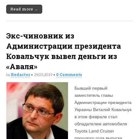
Read more →
Экс-чиновник из
Администрации президента
Ковальчук вывел деньги из
«Аваля»
Redactor
0 Comments
by
•
29.05.2019
•
Бывший первый
заместитель главы
Администрации президента
Украины Виталий Ковальчук
в этом феврале стал
обладателем автомобиля
Toyota Land Cruiser
прошлого года выпуска,