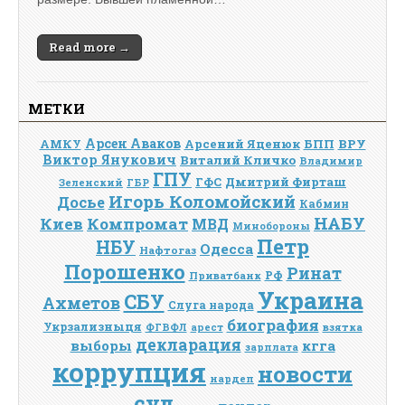
Read more →
МЕТКИ
Арсен Аваков
Арсений Яценюк
БПП
ВРУ
АМКУ
Виктор Янукович
Виталий Кличко
Владимир
ГПУ
Дмитрий Фирташ
ГФС
Зеленский
ГБР
Игорь Коломойский
Досье
Кабмин
НАБУ
Киев
Компромат
МВД
Минобороны
Петр
НБУ
Одесса
Нафтогаз
Порошенко
Ринат
РФ
Приватбанк
Украина
СБУ
Ахметов
Слуга народа
биография
Укрзализныця
взятка
ФГВФЛ
арест
декларация
выборы
кгга
зарплата
коррупция
новости
нардеп
суд