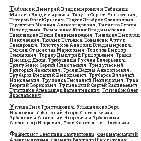
Т
абачник Дмитрий Владимирович и Табачник
Михаил Владимирович
Тарута Сергей Алексеевич
,
,
Татаров Олег Юрьевич
Тедеев Эльбрус Сосланович
,
,
Терентьев Михаил Александрович
Тигипко Сергей
,
Леонидович
Тимошенко Юлия Владимировна
,
,
Тимошенко Юрий Владимирович
Тищенко Николай
,
Николаевич
Ткачик Татьяна
Товмасян Артур
,
,
Эдмарович
Толстоухов Анатоий Владимирович
,
,
Толчин Станислав Марксович
Тополов Виктор
,
Семенович
Торнер Дмитрий Григорьевич
Трамп
,
,
Дональд Джон
Требушкин Руслан Валерьевич
,
,
Тригубенко Сергей Николаевич
Трипульский
,
Григорий Яковлевич
Троян Вадим Анатольевич
,
,
Трубаров Виталий Николаевич
Трубаров Виталий
,
Николаевич
Труханов Геннадий Леонидович
Тука
,
,
Георгий Борисович
Тупальский Сергей Васильевич
,
,
Турчинов Александр Валентинович
Тягнибок Олег
,
Ярославович
У
глава Гизо Тристанович
Ульянченко Вера
,
Ивановна
Урбанский Игорь Анатольевич,
,
Урбанский Анатолий Игоревич и Урбанский
Александр Игоревич
Усов Константин Глебович
,
Ф
абрикант Светлана Самуиловна
Фаермарк Сергей
,
Александрович
Фазилов Бахтиор Шухратович
,
,