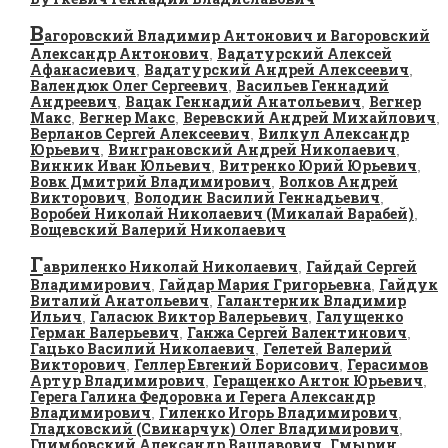
В
агоровский Владимир Антонович и Вагоровский
Александр Антонович
Вадатурский Алексей
,
Афанасиевич
Вадатурский Андрей Алексеевич
,
,
Валендюк Олег Сергеевич
Васильев Геннадий
,
Андреевич
Вацак Геннадий Анатольевич
Вегнер
,
,
Макс
Вегнер Макс
Веревский Андрей Михайлович
,
,
,
Верланов Сергей Алексеевич
Вилкул Александр
,
Юрьевич
Винграновский Андрей Николаевич
,
,
Винник Иван Юльевич
Витренко Юрий Юрьевич
,
,
Вовк Дмитрий Владимирович
Волков Андрей
,
Викторович
Володин Василий Геннадьевич
,
,
Воробей Николай Николаевич (Микалай Варабей)
,
Вощевский Валерий Николаевич
Г
авриленко Николай Николаевич
Гайдай Сергей
,
Владимирович
Гайдар Мария Григорьевна
Гайдук
,
,
Виталий Анатольевич
Галантерник Владимир
,
Ильич
Галасюк Виктор Валерьевич
Галущенко
,
,
Герман Валерьевич
Ганжа Сергей Валентинович
,
,
Гацько Василий Николаевич
Гелетей Валерий
,
Викторович
Геллер Евгений Борисович
Герасимов
,
,
Артур Владимирович
Геращенко Антон Юрьевич
,
,
Герега Галина Федоровна и Герега Александр
Владимирович
Гиленко Игорь Владимирович
,
,
Гладковский (Свинарчук) Олег Владимирович
,
Глимбовский Александр Вацлавович
Гмырин
,