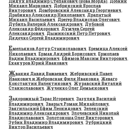
Дидух Владимир Степанович (Вова Морда)
Добкин
,
Михаил Маркович
Добрянский Ярослав
,
Викторович
Домбровский Александр Георгиевич
,
,
Драбинко Александр Николаевич
Драпатый
,
Михаил Васильевич
Дрегер Владислав Олегович
,
,
Дубиль Валерий Александрович
Дубовой
,
Александр Фёдорович
Думчев Сергей
,
Александрович
Дыминский Петр Петрович
,
,
Дядечко Сергей Владимирович
Е
мельянов Артур Станиславович
Еремица Алексей
,
Николаевич
Ермак Андрей Борисович
Ермолаев
,
,
Вадим Владимирович
Ефимов Максим Викторович
,
,
Ехануров Юрий Иванович
Ж
вания Давид Важаевич
Жебривский Павел
,
Иванович и Жебровская Филя Ивановна
Жеваго
,
Константин Валентинович
Журавский Виталий
,
Станиславович
Жученко Олег Демьянович
,
З
адорожный Тарас Игоревич
Зазуляк Василий
,
Владимирович
Зварыч Роман Михайлович
,
,
Звягильский Ефим Леонидович
Зеленский
,
Владимир Александрович
Злочевский Николай
,
Владиславович
Золотоноша Олег Викторович
,
,
Зубик Владимир Владимирович
Зубрицкий
,
Виктор Васильевич