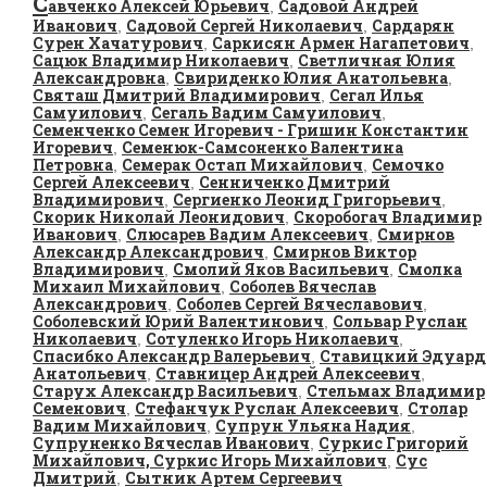
С
авченко Алексей Юрьевич
Садовой Андрей
,
Иванович
Садовой Сергей Николаевич
Сардарян
,
,
Сурен Хачатурович
Саркисян Армен Нагапетович
,
,
Сацюк Владимир Николаевич
Светличная Юлия
,
Александровна
Свириденко Юлия Анатольевна
,
,
Святаш Дмитрий Владимирович
Сегал Илья
,
Самуилович
Сегаль Вадим Самуилович
,
,
Семенченко Семен Игоревич - Гришин Константин
Игоревич
Семенюк-Самсоненко Валентина
,
Петровна
Семерак Остап Михайлович
Семочко
,
,
Сергей Алексеевич
Сенниченко Дмитрий
,
Владимирович
Сергиенко Леонид Григорьевич
,
,
Скорик Николай Леонидович
Скоробогач Владимир
,
Иванович
Слюсарев Вадим Алексеевич
Смирнов
,
,
Александр Александрович
Смирнов Виктор
,
Владимирович
Смолий Яков Васильевич
Смолка
,
,
Михаил Михайлович
Соболев Вячеслав
,
Александрович
Соболев Сергей Вячеславович
,
,
Соболевский Юрий Валентинович
Сольвар Руслан
,
Николаевич
Сотуленко Игорь Николаевич
,
,
Спасибко Александр Валерьевич
Ставицкий Эдуард
,
Анатольевич
Ставницер Андрей Алексеевич
,
,
Старух Александр Васильевич
Стельмах Владимир
,
Семенович
Стефанчук Руслан Алексеевич
Столар
,
,
Вадим Михайлович
Супрун Ульяна Надия
,
,
Супруненко Вячеслав Иванович
Суркис Григорий
,
Михайлович, Суркис Игорь Михайлович
Сус
,
Дмитрий
Сытник Артем Сергеевич
,