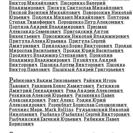
Виктор Михайлович
Писаренко Валерий
,
Владимирович
Пискун Святослав Михайлович
,
,
Писной Василий Михайлович
Поворозник Николай
,
Юрьевич
Подоляк Михаил Михайлович
Полторак
,
,
Степан Тимофеевич
Порошенко Петр Алексеевич
,
,
Портнов Андрей Владимирович
Пресман
,
Александр Семенович
Пригодский Антон
,
Викентьевич
Присяжнюк Николай Владимирович
,
,
Притула Алена Юрьевна
Притула Сергей
,
Дмитриевич
Приходько Борис Викторович
Продан
,
,
Мирослав Васильевич
Продан Юрий Васильевич
,
,
Продивус Владимир Степанович
Прокопив
,
Владимир Владимирович
Пузийчук Андрей
,
Викторович
Пшонка Артем Викторович
Пшонка
,
,
Виктор Павлович
Пышный Андрей Григорьевич
,
Р
абинович Вадим Зиновьевич
Райнин Игорь
,
Львович
Ракишев Кенес Хамитович
Ратников
,
,
Дмитрий Геннадиевич
Рева Андрей Алексеевич
,
,
Резников Алексей Юрьевич
Ризаненко Павел
,
Александрович
Ровт Алекс
Родин Юрий
,
,
Александрович
Розенблат Борислав Соломонович
,
,
Роллинс Марк, Mark Rollins
Рудьковский Николай
,
Николаевич
Рыбалко (Рыбалка) Сергей Викторович
,
,
Рыбчинский Евгений Юрьевич
Рябикин Павел
,
Борисович