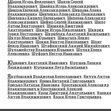
Ш
аров Игорь Федорович
Шахов Сергей
,
Владимирович
Швайка Игорь Александрович
,
,
Шевцов Евгений Александрович, Шевцова Алена
Владимировна
Шевченко Александр Леонидович
,
,
Шевченко Кирилл Евгеньевич
Шепелев Александр
,
Александрович
Шефир Сергей Нахманович
Шило
,
,
Артем Викторович
Шимкив Дмитрий
,
Анатольевич
Шкиря Игорь Николаевич
Шкиряк
,
,
Зорян Несторович
Шкрибляк Анатолий Васильевич
,
,
Шкуро Максим Юрьевич
Шмыгаль Денис
,
Анатольевич
Шокин Виктор Николаевич
Шпиг
,
,
Федор Иванович
Штафинский Андрей Михайлович
,
,
Шульмейстер Владимир Юрьевич
Шуляк Елена
,
Алексеевна
Шуфрич Нестор Иванович
,
Ю
ркевич Анатолий Иванович
Юрушев Леонид
,
Леонидович
Юрчишин Петр Васильевич
,
Я
кубовский Владислав Болеславович
Янчук Антон
,
Владимирович
Ярема Виталий Григорьевич
,
,
Яресько Наталья Ивановна
Ярославский Александр
,
Владиленович и Ярославский Алексей
Владиленович
Ярош Дмитрий Анатольевич
Яценко
,
,
Антон Владимирович
Яцык Юлия Григорьевна
,