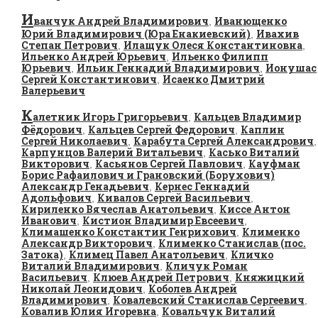
И
ванчук Андрей Владимирович
Иванющенко
,
Юрий Владимирович (Юра Енакиевский)
Ивахив
,
Степан Петрович
Илащук Олеся Константиновна
,
,
Ильенко Андрей Юрьевич
Ильенко Филипп
,
Юрьевич
Ильин Геннадий Владимирович
Ионушас
,
,
Сергей Константинович
Исаенко Дмитрий
,
Валерьевич
К
алетник Игорь Григорьевич
Кальцев Владимир
,
Фёдорович
Кальцев Сергей Федорович
Каплин
,
,
Сергей Николаевич
Карабута Сергей Александрович
,
,
Карпунцов Валерий Витальевич
Касько Виталий
,
Викторович
Касьянов Сергей Павлович
Кауфман
,
,
Борис Рафаилович и Грановский (Борухович)
Александр Генадьевич
Кернес Геннадий
,
Адольфович
Кивалов Сергей Васильевич
,
,
Кириленко Вячеслав Анатольевич
Киссе Антон
,
Иванович
Кистион Владимир Евсеевич
,
,
Климашенко Константин Генрихович
Клименко
,
Александр Викторович
Клименко Станислав (пос.
,
Затока)
Климец Павел Анатольевич
Кличко
,
,
Виталий Владимирович
Кличук Роман
,
Васильевич
Клюев Андрей Петрович
Княжицкий
,
,
Николай Леонидович
Коболев Андрей
,
Владимирович
Ковалевский Станислав Сергеевич
,
,
Ковалив Юлия Игоревна
Ковальчук Виталий
,