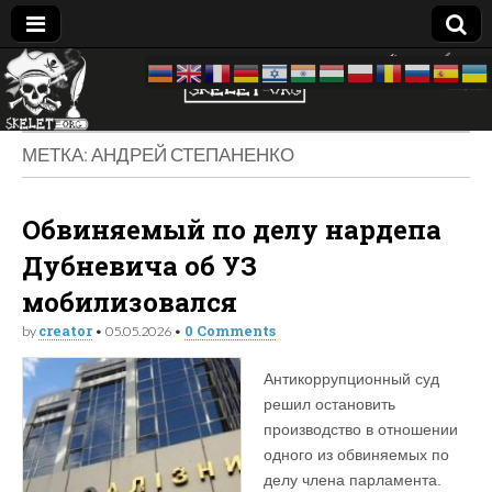
Skelet
досье —
биография
—
Org
компромат:
МЕТКА:
АНДРЕЙ СТЕПАНЕНКО
Украина
Обвиняемый по делу нардепа
Дубневича об УЗ
мобилизовался
creator
0 Comments
by
•
05.05.2026
•
Антикоррупционный суд
решил остановить
производство в отношении
одного из обвиняемых по
делу члена парламента.