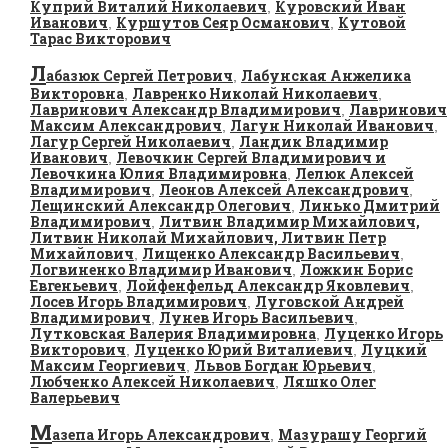
Куприй Виталий Николаевич
Куровский Иван
,
Иванович
Куршутов Сеяр Османович
Кутовой
,
,
Тарас Викторович
Л
абазюк Сергей Петрович
Лабунская Анжелика
,
Викторовна
Лавренко Николай Николаевич
,
,
Лавринович Александр Владимирович
Лавринович
,
Максим Александрович
Лагун Николай Иванович
,
,
Лагур Сергей Николаевич
Ландик Владимир
,
Иванович
Левочкин Сергей Владимирович и
,
Левочкина Юлия Владимировна
Лелюк Алексей
,
Владимирович
Леонов Алексей Александрович
,
,
Лещинский Александр Олегович
Линько Дмитрий
,
Владимирович
Литвин Владимир Михайлович,
,
Литвин Николай Михайлович, Литвин Петр
Михайлович
Лищенко Александр Васильевич
,
,
Логвиненко Владимир Иванович
Ложкин Борис
,
Евгеньевич
Лойфенфельд Александр Яковлевич
,
,
Лосев Игорь Владимирович
Луговской Андрей
,
Владимирович
Лунев Игорь Васильевич
,
,
Лутковская Валерия Владимировна
Луценко Игорь
,
Викторович
Луценко Юрий Виталиевич
Луцкий
,
,
Максим Георгиевич
Львов Богдан Юрьевич
,
,
Любченко Алексей Николаевич
Ляшко Олег
,
Валерьевич
М
азепа Игорь Александрович
Мазурашу Георгий
,