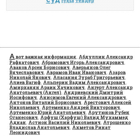
тендер
судья
А
вот важная информация
Абдуллин Александр
,
Рафкатович
Абрамович Игорь Александрович
,
,
Аваков Арсен Борисович
Аверьянов Олег
,
Вячеславович
Аврамов Иван Иванович
Азаров
,
,
Николай Янович
Аласания Зураб Григорьевич
,
,
Алиев Вагиф
Альперин Вадим Александрович
,
,
Амирханян Араик Хачикович
Ангерт Александр
,
Анатольевич (Ангел)
Андриевский Дмитрий
,
Иосифович
Анисимов Евгений Александрович
,
,
Антонов Виталий Борисович
Арестович Алексей
,
Николаевич
Артеменко Андрей Викторович
,
,
Артеменко Юрий Анатольевич
Арутюнов Рубен
,
Оганесович
Арфуш (Харфуш) Валид Мухаммед
,
Аднан
Астион Василий Николаевич
Атрошенко
,
,
Владислав Анатольевич
Ахметов Ринат
,
Леонидович