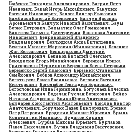
Б
абенко Геннадий Александрович
Багрий Петр
,
Иванович
Бакай Игорь Михайлович
Бакулин
,
,
Евгений Николаевич
Балога Виктор Иванович
,
,
Бамбизов Евгений Евгеньевич
Банчук Ярослав
,
Арсеньевич и Банчук Николай Васильевич
Баум
,
Борис Петрович
Бахматюк Олег Романович
,
,
Бахтеева Татьяна Дмитриевна
Башловка Анатолий
,
Николаевич
Бедриковский Владимир
,
Владимирович
Безлюдная Анна Витальевна
,
,
Бейлин Михаил Маркович (Михайлович)
Беленюк
,
Жан Венсанович
Белоцерковец Дмитрий
,
Александрович
Беляков Виталий Олегович
,
,
Бенедисюк Игорь Михайлович
Бережная Ирина
,
Григорьевна (Чернило) и Бережная Елена Петровна
,
Березенко Сергей Иванович
Березкин Станислав
,
Семёнович
Бобков Александр Михайлович
,
,
Богатырева Раиса Васильевна
Боговин Виталий
,
Викторович
Боголюбов Геннадий Борисович
,
,
Богословская Инна Германовна
Богуслаев Вячеслав
,
Александрович
Боделан Руслан Борисович
Бойко
,
,
Наталья Андреевна
Бойко Юрий Анатольевич
,
,
Бондарев Константин Анатольевич
Бондик Виктор
,
Анатольевич
Борулько Павел Викторович
Бровко
,
,
Петр Петрович
Бродский Михаил Юрьевич
Брыль
,
,
Константин Иванович
Буданов Кирилл
,
Алексеевич
Бурбак Максим Юрьевич
Бурлаков
,
,
Павел Николаевич
Буряк Владимир Викторович
,
,
Буткевич Геннадий Владиславович