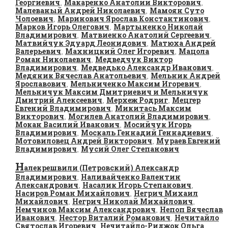
Георгиевич
Макаренко Анатолий Викторович
,
,
Малеваный Андрей Николаевич
Мамоян Суто
,
Чолоевич
Маринович Ярослав Константинович
,
,
Марков Игорь Олегович
Мартыненко Николай
,
Владимирович
Матвиенко Анатолий Сергеевич
,
,
Матвийчук Эдуард Леонидович
Матюха Андрей
,
Валерьевич
Махницкий Олег Игоревич
Мацола
,
,
Роман Николаевич
Медведчук Виктор
,
Владимирович
Медведько Александр Иванович
,
,
Медяник Вячеслав Анатольевич
Мельник Андрей
,
Ярославович
Мельниченко Максим Игоревич
,
,
Мельничук Максим Дмитриевич и Мельничук
Дмитрий Алексеевич
Мерхеж Родриг
Мецгер
,
,
Евгений Владимирович
Микитась Максим
,
Викторович
Могилев Анатолий Владимирович
,
,
Мокан Василий Иванович
Мосийчук Игорь
,
Владимирович
Москаль Геннадий Геннадиевич
,
,
Мотовиловец Андрей Викторович
Мураев Евгений
,
Владимирович
Мусий Олег Степанович
,
Н
алекрешвили (Петровский) Александр
Владимирович
Наливайченко Валентин
,
Александрович
Насалик Игорь Степанович
,
,
Насиров Роман Михайлович
Негрич Михаил
,
Михайлович
Негрич Николай Михайлович
,
,
Немчинов Максим Александрович
Непоп Вячеслав
,
Иванович
Нестор Виталий Романович
Нечитайло
,
,
Святослав Игоревич
Нечитайло-Риджок Ольга
,