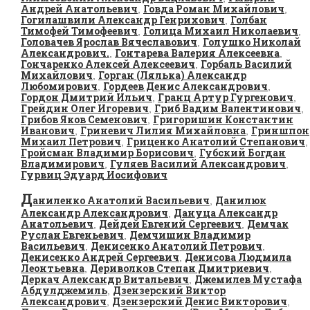
Андрей Анатольевич
Говда Роман Михайлович
,
,
Гогилашвили Александр Генрихович
Голбан
,
Тимофей Тимофеевич
Голица Михаил Николаевич
,
,
Головачев Ярослав Вячеславович
Голушко Николай
,
Александрович.
Гонтарева Валерия Алексеевна
,
,
Гончаренко Алексей Алексеевич
Горбаль Василий
,
Михайлович
Горган (Лялька) Александр
,
Любомирович
Гордеев Денис Александрович
,
,
Гордон Дмитрий Ильич
Гранц Артур Гургенович
,
,
Грейдин Олег Игоревич
Гриб Вадим Валентинович
,
,
Грибов Яков Семенович
Григоришин Константин
,
Иванович
Гриневич Лилия Михайловна
Гриншпон
,
,
Михаил Петрович
Гриценко Анатолий Степанович
,
,
Гройсман Владимир Борисович
Губский Богдан
,
Владимирович
Гуляев Василий Александрович
,
,
Гурвиц Эдуард Иосифович
Д
аниленко Анатолий Васильевич
Данилюк
,
Александр Александрович
Дануца Александр
,
Анатольевич
Дейдей Евгений Сергеевич
Демчак
,
,
Руслан Евгеньевич
Демчишин Владимир
,
Васильевич
Денисенко Анатолий Петрович
,
,
Денисенко Андрей Сергеевич
Денисова Людмила
,
Леонтьевна
Дериволков Степан Дмитриевич
,
,
Деркач Александр Витальевич
Джемилев Мустафа
,
Абдулджемиль
Дзензерский Виктор
,
Александрович
Дзензерский Денис Викторович
,
,