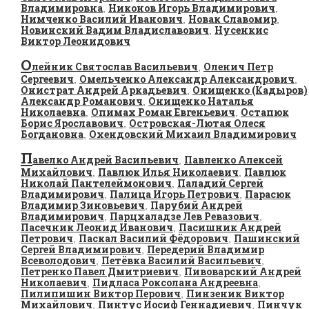
Владимировна
Никонов Игорь Владимирович
,
,
Нимченко Василий Иванович
Новак Славомир
,
,
Новинский Вадим Владиславович
Нусенкис
,
Виктор Леонидович
О
лейник Святослав Васильевич
Оленич Петр
,
Сергеевич
Омельченко Александр Александрович
,
,
Онистрат Андрей Аркадьевич
Онищенко (Кадыров)
,
Александр Романович
Онищенко Наталья
,
Николаевна
Опимах Роман Евгеньевич
Остапюк
,
,
Борис Ярославович
Островская-Лютая Олеся
,
Богдановна
Охендовский Михаил Владимирович
,
П
авелко Андрей Васильевич
Павленко Алексей
,
Михайлович
Павлюк Илья Николаевич
Павлюк
,
,
Николай Пантелеймонович
Паладий Сергей
,
Владимирович
Палица Игорь Петрович
Парасюк
,
,
Владимир Зиновьевич
Парубий Андрей
,
Владимирович
Парцхаладзе Лев Ревазович
,
,
Пасечник Леонид Иванович
Пасишник Андрей
,
Петрович
Паскал Василий Фёдорович
Пашинский
,
,
Сергей Владимирович
Передерий Владимир
,
Всеволодович
Петёвка Василий Васильевич
,
,
Петренко Павел Дмитриевич
Пивоварский Андрей
,
Николаевич
Пидласа Роксолана Андреевна
,
,
Пилипишин Виктор Перович
Пинзеник Виктор
,
Михайлович
Пинтус Иосиф Геннадиевич
Пинчук
,
,