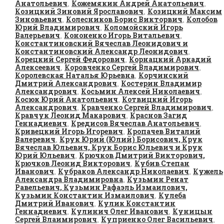
Анатольевич
Кожемякин Андрей Анатольевич
,
,
Козицкий Зиновий Ярославович
Козицкий Максим
,
Зиновьевич
Колесников Борис Викторвич
Колобов
,
,
Юрий Владимирович
Коломойский Игорь
,
Валерьевич
Кононенко Игорь Витальевич
,
,
Константиновский Вячеслав Леонидович и
Константиновский Александр Леонидович
,
Корецкий Сергей Федорович
Корнацкий Аркадий
,
Алексеевич
Коровченко Сергей Владимирович
,
,
Королевская Наталья Юрьевна
Корчинский
,
Дмитрий Александрович
Костерин Владимир
,
Александрович
Косьмин Алексей Николаевич
,
,
Косюк Юрий Анатольевич
Котвицкий Игорь
,
Александрович
Кравченко Сергей Владимирович
,
,
Кравчук Леонид Макарович
Краснов Загид
,
Геннадиевич
Кредисов Вячеслав Анатольевич
,
,
Кривецкий Игорь Игоревич
Кропачев Виталий
,
Валеревич
Крук Юрий (Юлий) Борисович, Крук
,
Вячеслав Юльевич, Крук Борис Юльевич и Крук
Юрий Юльевич
Крючков Дмитрий Викторович,
,
Крючков Леонид Викторович
Кубив Степан
,
Иванович
Кубраков Александр Николаевич
Кужель
,
,
Александра Владимировна
Кузьмин Ренат
,
Равельевич, Кузьмин Рафаэль Измаилович,
Кузьмин Константин Измаилович
Кулеба
,
Дмитрий Иванович
Кулик Константин
,
Геннадиевич
Кулинич Олег Иванович
Куницын
,
,
Сергей Влаимирович
Куприенко Олег Васильевич
,
,