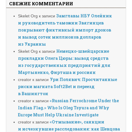
СВЕЖИЕ КОММЕНТАРИИ
Замглавы НБУ Олейник
Skelet Org
к записи
и руководитель таможни Звягинцев
покрывают фиктивный импорт дронов
и вывод сотен миллионов долларов
из Украины
Немецко-швейцарские
Skelet Org
к записи
прокладки Олега Цюры: вывод средств
из государственных предприятий для
Мартыненко, Фирташа и россиян
Ури Полявич: Просчитанные
creator
к записи
риски магната Soft2Bet и переезд
в Вашингтон
«Russian Ferrochrome Under the
creator
к записи
Indian Flag.» Who Is Oleg Tsyura and Why
Europe Must Help Ukraine Investigate
«Отмывание», санкции
creator
к записи
и исчезнувшие расследования: как Шевцова