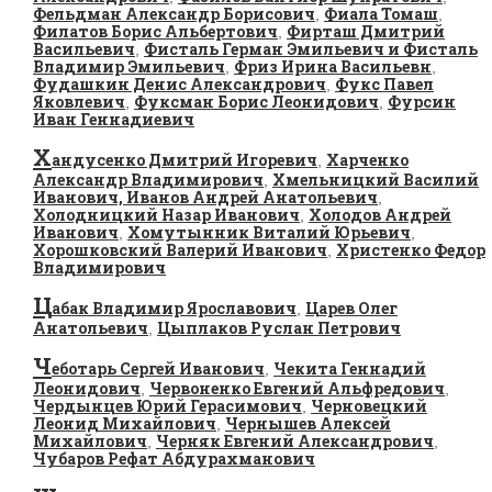
Фельдман Александр Борисович
Фиала Томаш
,
,
Филатов Борис Альбертович
Фирташ Дмитрий
,
Васильевич
Фисталь Герман Эмильевич и Фисталь
,
Владимир Эмильевич
Фриз Ирина Васильевн
,
,
Фудашкин Денис Александрович
Фукс Павел
,
Яковлевич
Фуксман Борис Леонидович
Фурсин
,
,
Иван Геннадиевич
Х
андусенко Дмитрий Игоревич
Харченко
,
Александр Владимирович
Хмельницкий Василий
,
Иванович, Иванов Андрей Анатольевич
,
Холодницкий Назар Иванович
Холодов Андрей
,
Иванович
Хомутынник Виталий Юрьевич
,
,
Хорошковский Валерий Иванович
Христенко Федор
,
Владимирович
Ц
абак Владимир Ярославович
Царев Олег
,
Анатольевич
Цыплаков Руслан Петрович
,
Ч
еботарь Сергей Иванович
Чекита Геннадий
,
Леонидович
Червоненко Евгений Альфредович
,
,
Чердынцев Юрий Герасимович
Черновецкий
,
Леонид Михайлович
Чернышев Алексей
,
Михайлович
Черняк Евгений Александрович
,
,
Чубаров Рефат Абдурахманович