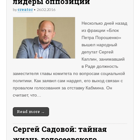
лидеры оппозиции
creator
by
•
26.02.2016
Несколько дней назад
из фракции «Блок
Петра Порошенко»
вышел народный
депутат Сергей
Каплин, занимавший
в Раде должность
заместителя главы комитета по вопросам социальной
политики. Как заявил сам нардеп, его выход связан с
провалом голосования за отставку Кабмина. Он
считает, что…
Read more →
Сергей Садовой: тайная
жизнь голосеевского