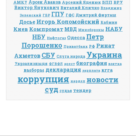
Арсен Аваков
Арсений Яценюк
БПП
ВРУ
АМКУ
Виктор Янукович
Виталий Кличко
Владимир
ГПУ
Дмитрий Фирташ
ГФС
Зеленский
ГБР
Игорь Коломойский
Досье
Кабмин
НАБУ
Киев
Компромат
МВД
Минобороны
Петр
НБУ
Одесса
Нафтогаз
Порошенко
Ринат
РФ
Приватбанк
Украина
СБУ
Ахметов
Слуга народа
биография
Укрзализныця
взятка
ФГВФЛ
арест
декларация
выборы
кгга
зарплата
коррупция
новости
нардеп
суд
тендер
судья