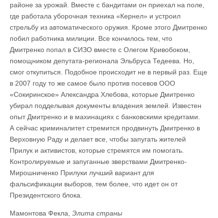
районе за урожай. Вместе с бандитами он приехал на поле,
где работала уборочная техника «Кернел» и устроил
стрельбу из автоматического оружия. Кроме этого Дмитренко
побил работника милиции. Все кончилось тем, что
Дмитренко попал в СИЗО вместе с Олегом Кривобоком,
помощником депутата-регионала Эльбруса Тедеева. Но,
смог откупиться. Подобное происходит не в первый раз. Еще
в 2007 году то же самое было против посевов ООО
«Сокиринское» Александра Хлебова, которые Дмитренко
убирал подделывая документы владения землей. Известен
опыт Дмитренко и в махинациях с банковскими кредитами.
А сейчас криминалитет стремится продвинуть Дмитренко в
Верховную Раду и делает все, чтобы запугать жителей
Прилук и активистов, которые стремятся им помогать.
Контролируемые и запуганные зверствами Дмитренко-
Мирошниченко Прилуки лучший вариант для
фальсификации выборов, тем более, что идет он от
Президентского блока.
Мамонтова Фекла,
Элита страны