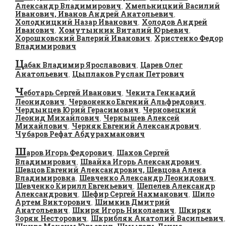
Александр Владимирович
Хмельницкий Василий
,
Иванович, Иванов Андрей Анатольевич
,
Холодницкий Назар Иванович
Холодов Андрей
,
Иванович
Хомутынник Виталий Юрьевич
,
,
Хорошковский Валерий Иванович
Христенко Федор
,
Владимирович
Ц
абак Владимир Ярославович
Царев Олег
,
Анатольевич
Цыплаков Руслан Петрович
,
Ч
еботарь Сергей Иванович
Чекита Геннадий
,
Леонидович
Червоненко Евгений Альфредович
,
,
Чердынцев Юрий Герасимович
Черновецкий
,
Леонид Михайлович
Чернышев Алексей
,
Михайлович
Черняк Евгений Александрович
,
,
Чубаров Рефат Абдурахманович
Ш
аров Игорь Федорович
Шахов Сергей
,
Владимирович
Швайка Игорь Александрович
,
,
Шевцов Евгений Александрович, Шевцова Алена
Владимировна
Шевченко Александр Леонидович
,
,
Шевченко Кирилл Евгеньевич
Шепелев Александр
,
Александрович
Шефир Сергей Нахманович
Шило
,
,
Артем Викторович
Шимкив Дмитрий
,
Анатольевич
Шкиря Игорь Николаевич
Шкиряк
,
,
Зорян Несторович
Шкрибляк Анатолий Васильевич
,
,