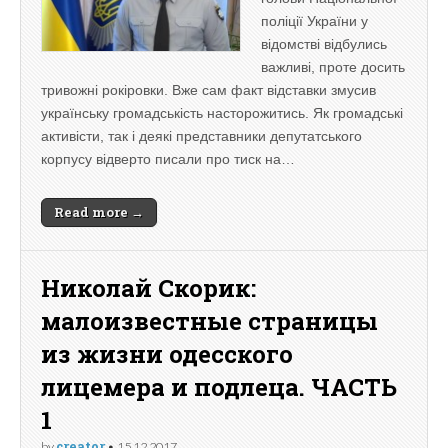
поліції України у
відомстві відбулись
важливі, проте досить
тривожні рокіровки. Вже сам факт відставки змусив
українську громадськість насторожитись. Як громадські
активісти, так і деякі представники депутатського
корпусу відверто писали про тиск на…
Read more →
Николай Скорик:
малоизвестные страницы
из жизни одесского
лицемера и подлеца. ЧАСТЬ
1
creator
by
•
15.12.2017