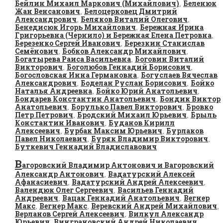
Бейлин Михаил Маркович (Михайлович)
Беленюк
,
Жан Венсанович
Белоцерковец Дмитрий
,
Александрович
Беляков Виталий Олегович
,
,
Бенедисюк Игорь Михайлович
Бережная Ирина
,
Григорьевна (Чернило) и Бережная Елена Петровна
,
Березенко Сергей Иванович
Березкин Станислав
,
Семёнович
Бобков Александр Михайлович
,
,
Богатырева Раиса Васильевна
Боговин Виталий
,
Викторович
Боголюбов Геннадий Борисович
,
,
Богословская Инна Германовна
Богуслаев Вячеслав
,
Александрович
Боделан Руслан Борисович
Бойко
,
,
Наталья Андреевна
Бойко Юрий Анатольевич
,
,
Бондарев Константин Анатольевич
Бондик Виктор
,
Анатольевич
Борулько Павел Викторович
Бровко
,
,
Петр Петрович
Бродский Михаил Юрьевич
Брыль
,
,
Константин Иванович
Буданов Кирилл
,
Алексеевич
Бурбак Максим Юрьевич
Бурлаков
,
,
Павел Николаевич
Буряк Владимир Викторович
,
,
Буткевич Геннадий Владиславович
В
агоровский Владимир Антонович и Вагоровский
Александр Антонович
Вадатурский Алексей
,
Афанасиевич
Вадатурский Андрей Алексеевич
,
,
Валендюк Олег Сергеевич
Васильев Геннадий
,
Андреевич
Вацак Геннадий Анатольевич
Вегнер
,
,
Макс
Вегнер Макс
Веревский Андрей Михайлович
,
,
,
Верланов Сергей Алексеевич
Вилкул Александр
,
Юрьевич
Винграновский Андрей Николаевич
,
,