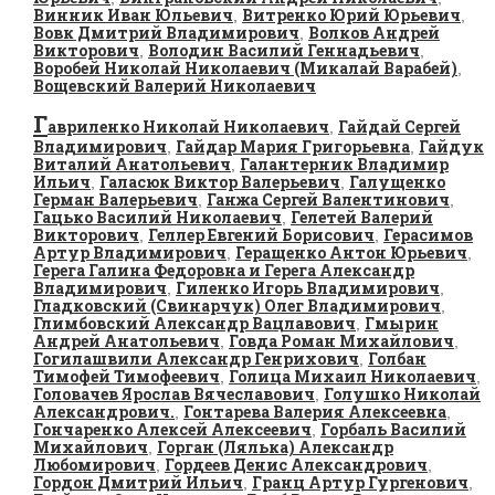
Винник Иван Юльевич
Витренко Юрий Юрьевич
,
,
Вовк Дмитрий Владимирович
Волков Андрей
,
Викторович
Володин Василий Геннадьевич
,
,
Воробей Николай Николаевич (Микалай Варабей)
,
Вощевский Валерий Николаевич
Г
авриленко Николай Николаевич
Гайдай Сергей
,
Владимирович
Гайдар Мария Григорьевна
Гайдук
,
,
Виталий Анатольевич
Галантерник Владимир
,
Ильич
Галасюк Виктор Валерьевич
Галущенко
,
,
Герман Валерьевич
Ганжа Сергей Валентинович
,
,
Гацько Василий Николаевич
Гелетей Валерий
,
Викторович
Геллер Евгений Борисович
Герасимов
,
,
Артур Владимирович
Геращенко Антон Юрьевич
,
,
Герега Галина Федоровна и Герега Александр
Владимирович
Гиленко Игорь Владимирович
,
,
Гладковский (Свинарчук) Олег Владимирович
,
Глимбовский Александр Вацлавович
Гмырин
,
Андрей Анатольевич
Говда Роман Михайлович
,
,
Гогилашвили Александр Генрихович
Голбан
,
Тимофей Тимофеевич
Голица Михаил Николаевич
,
,
Головачев Ярослав Вячеславович
Голушко Николай
,
Александрович.
Гонтарева Валерия Алексеевна
,
,
Гончаренко Алексей Алексеевич
Горбаль Василий
,
Михайлович
Горган (Лялька) Александр
,
Любомирович
Гордеев Денис Александрович
,
,
Гордон Дмитрий Ильич
Гранц Артур Гургенович
,
,