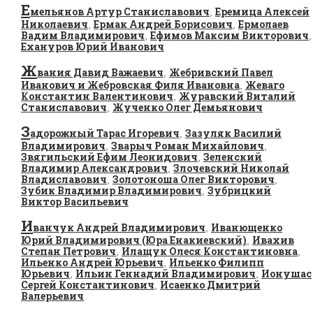
Е
мельянов Артур Станиславович
Еремица Алексей
,
Николаевич
Ермак Андрей Борисович
Ермолаев
,
,
Вадим Владимирович
Ефимов Максим Викторович
,
,
Ехануров Юрий Иванович
Ж
вания Давид Важаевич
Жебривский Павел
,
Иванович и Жебровская Филя Ивановна
Жеваго
,
Константин Валентинович
Журавский Виталий
,
Станиславович
Жученко Олег Демьянович
,
З
адорожный Тарас Игоревич
Зазуляк Василий
,
Владимирович
Зварыч Роман Михайлович
,
,
Звягильский Ефим Леонидович
Зеленский
,
Владимир Александрович
Злочевский Николай
,
Владиславович
Золотоноша Олег Викторович
,
,
Зубик Владимир Владимирович
Зубрицкий
,
Виктор Васильевич
И
ванчук Андрей Владимирович
Иванющенко
,
Юрий Владимирович (Юра Енакиевский)
Ивахив
,
Степан Петрович
Илащук Олеся Константиновна
,
,
Ильенко Андрей Юрьевич
Ильенко Филипп
,
Юрьевич
Ильин Геннадий Владимирович
Ионушас
,
,
Сергей Константинович
Исаенко Дмитрий
,
Валерьевич