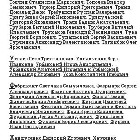
Толчин Станислав Марксович
Тополов Виктор
,
Семенович
Торнер Дмитрий Григорьевич
Трамп
,
,
Дональд Джон
Требушкин Руслан Валерьевич
,
,
Тригубенко Сергей Николаевич
Трипульский
,
Григорий Яковлевич
Троян Вадим Анатольевич
,
,
Трубаров Виталий Николаевич
Трубаров Виталий
,
Николаевич
Труханов Геннадий Леонидович
Тука
,
,
Георгий Борисович
Тупальский Сергей Васильевич
,
,
Турчинов Александр Валентинович
Тягнибок Олег
,
Ярославович
У
глава Гизо Тристанович
Ульянченко Вера
,
Ивановна
Урбанский Игорь Анатольевич,
,
Урбанский Анатолий Игоревич и Урбанский
Александр Игоревич
Усов Константин Глебович
,
Ф
абрикант Светлана Самуиловна
Фаермарк Сергей
,
Александрович
Фазилов Бахтиор Шухратович
,
,
Фельдман Александр Борисович
Фиала Томаш
,
,
Филатов Борис Альбертович
Фирташ Дмитрий
,
Васильевич
Фисталь Герман Эмильевич и Фисталь
,
Владимир Эмильевич
Фриз Ирина Васильевн
,
,
Фудашкин Денис Александрович
Фукс Павел
,
Яковлевич
Фуксман Борис Леонидович
Фурсин
,
,
Иван Геннадиевич
Х
андусенко Дмитрий Игоревич
Харченко
,