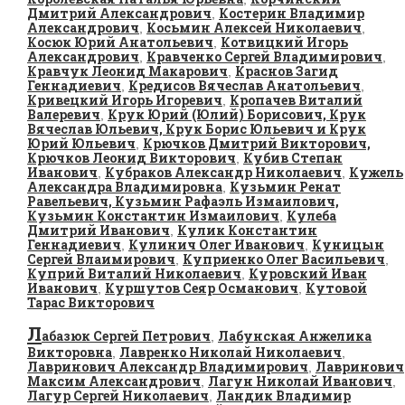
Дмитрий Александрович
Костерин Владимир
,
Александрович
Косьмин Алексей Николаевич
,
,
Косюк Юрий Анатольевич
Котвицкий Игорь
,
Александрович
Кравченко Сергей Владимирович
,
,
Кравчук Леонид Макарович
Краснов Загид
,
Геннадиевич
Кредисов Вячеслав Анатольевич
,
,
Кривецкий Игорь Игоревич
Кропачев Виталий
,
Валеревич
Крук Юрий (Юлий) Борисович, Крук
,
Вячеслав Юльевич, Крук Борис Юльевич и Крук
Юрий Юльевич
Крючков Дмитрий Викторович,
,
Крючков Леонид Викторович
Кубив Степан
,
Иванович
Кубраков Александр Николаевич
Кужель
,
,
Александра Владимировна
Кузьмин Ренат
,
Равельевич, Кузьмин Рафаэль Измаилович,
Кузьмин Константин Измаилович
Кулеба
,
Дмитрий Иванович
Кулик Константин
,
Геннадиевич
Кулинич Олег Иванович
Куницын
,
,
Сергей Влаимирович
Куприенко Олег Васильевич
,
,
Куприй Виталий Николаевич
Куровский Иван
,
Иванович
Куршутов Сеяр Османович
Кутовой
,
,
Тарас Викторович
Л
абазюк Сергей Петрович
Лабунская Анжелика
,
Викторовна
Лавренко Николай Николаевич
,
,
Лавринович Александр Владимирович
Лавринович
,
Максим Александрович
Лагун Николай Иванович
,
,
Лагур Сергей Николаевич
Ландик Владимир
,