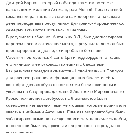
Дмитрий Барнаш, который наблюдал за этим вместе с
начальником милиции Александром Мешой. После личной
команды мера, так называемой самообороне, а на самом
деле переодетым преступникам Дмитренко-Мирошниченко,
семерых активистов избивали 30 человек.
В результате избиения, Антошину В.Л., был диагностирован
перелом носа и сотрясение мозга, в результате чего он был
прооперирован и две недели пробыл в больнице.
События повторились 4 сентября и подтвердили тот факт,
что милиция и ее руководство едины с бандитами.
Как результат поездки активистов «Новой жизни» в Прилуки
для распространения информационных бюллетеней 4
сентября: два автобуса с водителями были похищены и
увезены на базу, принадлежащей Анатолию Мирошниченко.
Кроме похищения автобусов, на 8 активистов были
совершены нападения теми же людьми, которые принимали
участие в избиении Антошина. Еще два микроавтобуса были
заблокированными на выезде, активистам наносились побои,
а после они были задержаны и направлены в горотдел по
указанию мера.