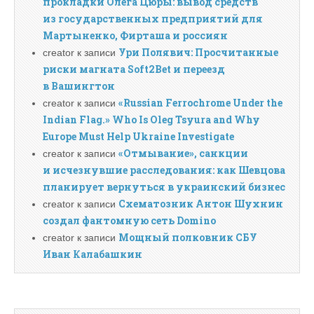
прокладки Олега Цюры: вывод средств
из государственных предприятий для
Мартыненко, Фирташа и россиян
Ури Полявич: Просчитанные
creator
к записи
риски магната Soft2Bet и переезд
в Вашингтон
«Russian Ferrochrome Under the
creator
к записи
Indian Flag.» Who Is Oleg Tsyura and Why
Europe Must Help Ukraine Investigate
«Отмывание», санкции
creator
к записи
и исчезнувшие расследования: как Шевцова
планирует вернуться в украинский бизнес
Схематозник Антон Шухнин
creator
к записи
создал фантомную сеть Domino
Мощный полковник СБУ
creator
к записи
Иван Калабашкин