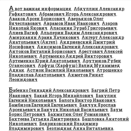
А
вот важная информация
Абдуллин Александр
,
Рафкатович
Абрамович Игорь Александрович
,
,
Аваков Арсен Борисович
Аверьянов Олег
,
Вячеславович
Аврамов Иван Иванович
Азаров
,
,
Николай Янович
Аласания Зураб Григорьевич
,
,
Алиев Вагиф
Альперин Вадим Александрович
,
,
Амирханян Араик Хачикович
Ангерт Александр
,
Анатольевич (Ангел)
Андриевский Дмитрий
,
Иосифович
Анисимов Евгений Александрович
,
,
Антонов Виталий Борисович
Арестович Алексей
,
Николаевич
Артеменко Андрей Викторович
,
,
Артеменко Юрий Анатольевич
Арутюнов Рубен
,
Оганесович
Арфуш (Харфуш) Валид Мухаммед
,
Аднан
Астион Василий Николаевич
Атрошенко
,
,
Владислав Анатольевич
Ахметов Ринат
,
Леонидович
Б
абенко Геннадий Александрович
Багрий Петр
,
Иванович
Бакай Игорь Михайлович
Бакулин
,
,
Евгений Николаевич
Балога Виктор Иванович
,
,
Бамбизов Евгений Евгеньевич
Банчук Ярослав
,
Арсеньевич и Банчук Николай Васильевич
Баум
,
Борис Петрович
Бахматюк Олег Романович
,
,
Бахтеева Татьяна Дмитриевна
Башловка Анатолий
,
Николаевич
Бедриковский Владимир
,
Владимирович
Безлюдная Анна Витальевна
,
,