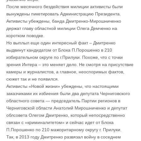
После месячного бездействия милиции активисты были
вынуждены пикетировать Администрацию Президента.
Активисты убеждены, банда Дмитренко-Мирошниченко
держат главу областной милиции Олега Демченко на
коротком поводке.
Но выплыл еще один интересный факт – Дмитренко
выдвинут кандидатом от Блока П.Порошенко в 210
избирательном округе по г.Прилуки. Похоже, что с точки
зрения Интера – это меняет дело. Не смотря на присутствие
камеры и журналистов, а главное, неоспоримых фактов,
сюжет так и не появился.
Активисты «Новой жизни» убеждены, что настоящими
заказчиками их избиения были два депутата Черниговского
областного совета — председатель Партии регионов в
Черниговской области Анатолий Мирошниченко и депутат
облсовета Олегом Дмитренко, который непосредственно
связан с «криминалитетом» и сейчас идет от Блока
П.Порошенко по 210 мажоритарному округу г. Прилуки.
Так, в 2013 году Дмитренко развязал войну в соседнем