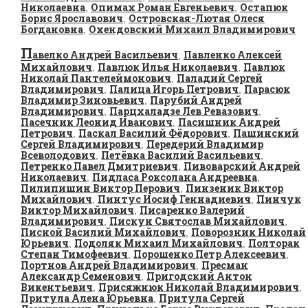
Николаевна
Опимах Роман Евгеньевич
Остапюк
,
,
Борис Ярославович
Островская-Лютая Олеся
,
Богдановна
Охендовский Михаил Владимирович
,
П
авелко Андрей Васильевич
Павленко Алексей
,
Михайлович
Павлюк Илья Николаевич
Павлюк
,
,
Николай Пантелеймонович
Паладий Сергей
,
Владимирович
Палица Игорь Петрович
Парасюк
,
,
Владимир Зиновьевич
Парубий Андрей
,
Владимирович
Парцхаладзе Лев Ревазович
,
,
Пасечник Леонид Иванович
Пасишник Андрей
,
Петрович
Паскал Василий Фёдорович
Пашинский
,
,
Сергей Владимирович
Передерий Владимир
,
Всеволодович
Петёвка Василий Васильевич
,
,
Петренко Павел Дмитриевич
Пивоварский Андрей
,
Николаевич
Пидласа Роксолана Андреевна
,
,
Пилипишин Виктор Перович
Пинзеник Виктор
,
Михайлович
Пинтус Иосиф Геннадиевич
Пинчук
,
,
Виктор Михайлович
Писаренко Валерий
,
Владимирович
Пискун Святослав Михайлович
,
,
Писной Василий Михайлович
Поворозник Николай
,
Юрьевич
Подоляк Михаил Михайлович
Полторак
,
,
Степан Тимофеевич
Порошенко Петр Алексеевич
,
,
Портнов Андрей Владимирович
Пресман
,
Александр Семенович
Пригодский Антон
,
Викентьевич
Присяжнюк Николай Владимирович
,
,
Притула Алена Юрьевна
Притула Сергей
,