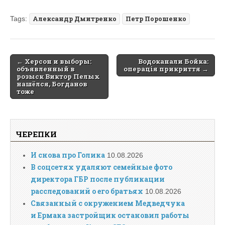
Tags:
Александр Дмитренко
Петр Порошенко
Post
← Херсон и выборы:
Водоканали Бойка:
объявленный в
операція прикриття →
navigation
розыск Виктор Пелых
нашёлся, Богданов
тоже
ЧЕРЕПКИ
И снова про Голика
10.08.2026
В соцсетях удаляют семейные фото
директора ГБР после публикации
расследований о его братьях
10.08.2026
Связанный с окружением Медведчука
и Ермака застройщик остановил работы