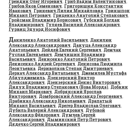
Грейдин Олег Игоревич
Гриб Вадим Валентинович
,
,
Грибов Яков Семенович
Григоришин Константин
,
Иванович
Гриневич Лилия Михайловна
Гриншпон
,
,
Михаил Петрович
Гриценко Анатолий Степанович
,
,
Гройсман Владимир Борисович
Губский Богдан
,
Владимирович
Гуляев Василий Александрович
,
,
Гурвиц Эдуард Иосифович
Д
аниленко Анатолий Васильевич
Данилюк
,
Александр Александрович
Дануца Александр
,
Анатольевич
Дейдей Евгений Сергеевич
Демчак
,
,
Руслан Евгеньевич
Демчишин Владимир
,
Васильевич
Денисенко Анатолий Петрович
,
,
Денисенко Андрей Сергеевич
Денисова Людмила
,
Леонтьевна
Дериволков Степан Дмитриевич
,
,
Деркач Александр Витальевич
Джемилев Мустафа
,
Абдулджемиль
Дзензерский Виктор
,
Александрович
Дзензерский Денис Викторович
,
,
Дидух Владимир Степанович (Вова Морда)
Добкин
,
Михаил Маркович
Добрянский Ярослав
,
Викторович
Домбровский Александр Георгиевич
,
,
Драбинко Александр Николаевич
Драпатый
,
Михаил Васильевич
Дрегер Владислав Олегович
,
,
Дубиль Валерий Александрович
Дубовой
,
Александр Фёдорович
Думчев Сергей
,
Александрович
Дыминский Петр Петрович
,
,
Дядечко Сергей Владимирович