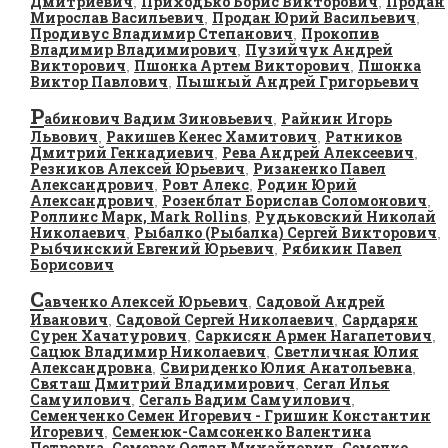
Дмитриевич
Приходько Борис Викторович
Продан
,
,
Мирослав Васильевич
Продан Юрий Васильевич
,
,
Продивус Владимир Степанович
Прокопив
,
Владимир Владимирович
Пузийчук Андрей
,
Викторович
Пшонка Артем Викторович
Пшонка
,
,
Виктор Павлович
Пышный Андрей Григорьевич
,
Р
абинович Вадим Зиновьевич
Райнин Игорь
,
Львович
Ракишев Кенес Хамитович
Ратников
,
,
Дмитрий Геннадиевич
Рева Андрей Алексеевич
,
,
Резников Алексей Юрьевич
Ризаненко Павел
,
Александрович
Ровт Алекс
Родин Юрий
,
,
Александрович
Розенблат Борислав Соломонович
,
,
Роллинс Марк, Mark Rollins
Рудьковский Николай
,
Николаевич
Рыбалко (Рыбалка) Сергей Викторович
,
,
Рыбчинский Евгений Юрьевич
Рябикин Павел
,
Борисович
С
авченко Алексей Юрьевич
Садовой Андрей
,
Иванович
Садовой Сергей Николаевич
Сардарян
,
,
Сурен Хачатурович
Саркисян Армен Нагапетович
,
,
Сацюк Владимир Николаевич
Светличная Юлия
,
Александровна
Свириденко Юлия Анатольевна
,
,
Святаш Дмитрий Владимирович
Сегал Илья
,
Самуилович
Сегаль Вадим Самуилович
,
,
Семенченко Семен Игоревич - Гришин Константин
Игоревич
Семенюк-Самсоненко Валентина
,
Петровна
Семерак Остап Михайлович
Семочко