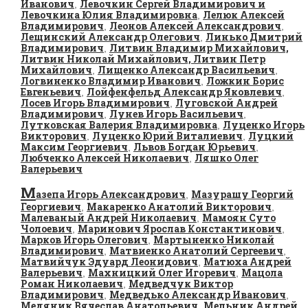
Иванович
Левочкин Сергей Владимирович и
,
Левочкина Юлия Владимировна
Лелюк Алексей
,
Владимирович
Леонов Алексей Александрович
,
,
Лещинский Александр Олегович
Линько Дмитрий
,
Владимирович
Литвин Владимир Михайлович,
,
Литвин Николай Михайлович, Литвин Петр
Михайлович
Лищенко Александр Васильевич
,
,
Логвиненко Владимир Иванович
Ложкин Борис
,
Евгеньевич
Лойфенфельд Александр Яковлевич
,
,
Лосев Игорь Владимирович
Луговской Андрей
,
Владимирович
Лунев Игорь Васильевич
,
,
Лутковская Валерия Владимировна
Луценко Игорь
,
Викторович
Луценко Юрий Виталиевич
Луцкий
,
,
Максим Георгиевич
Львов Богдан Юрьевич
,
,
Любченко Алексей Николаевич
Ляшко Олег
,
Валерьевич
М
азепа Игорь Александрович
Мазурашу Георгий
,
Георгиевич
Макаренко Анатолий Викторович
,
,
Малеваный Андрей Николаевич
Мамоян Суто
,
Чолоевич
Маринович Ярослав Константинович
,
,
Марков Игорь Олегович
Мартыненко Николай
,
Владимирович
Матвиенко Анатолий Сергеевич
,
,
Матвийчук Эдуард Леонидович
Матюха Андрей
,
Валерьевич
Махницкий Олег Игоревич
Мацола
,
,
Роман Николаевич
Медведчук Виктор
,
Владимирович
Медведько Александр Иванович
,
,
Медяник Вячеслав Анатольевич
Мельник Андрей
,