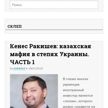
Найти:
СКЛЕП
Кенес Ракишев: казахская
мафия в степях Украины.
ЧАСТЬ 1
creator
by
•
18.04.2018
В глазах многих
украинцев
иностранный
инвестор является
«лохом», которого
можно «развести на