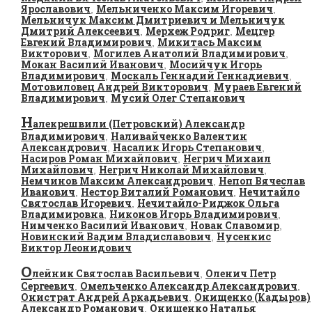
Ярославович
Мельниченко Максим Игоревич
,
,
Мельничук Максим Дмитриевич и Мельничук
Дмитрий Алексеевич
Мерхеж Родриг
Мецгер
,
,
Евгений Владимирович
Микитась Максим
,
Викторович
Могилев Анатолий Владимирович
,
,
Мокан Василий Иванович
Мосийчук Игорь
,
Владимирович
Москаль Геннадий Геннадиевич
,
,
Мотовиловец Андрей Викторович
Мураев Евгений
,
Владимирович
Мусий Олег Степанович
,
Н
алекрешвили (Петровский) Александр
Владимирович
Наливайченко Валентин
,
Александрович
Насалик Игорь Степанович
,
,
Насиров Роман Михайлович
Негрич Михаил
,
Михайлович
Негрич Николай Михайлович
,
,
Немчинов Максим Александрович
Непоп Вячеслав
,
Иванович
Нестор Виталий Романович
Нечитайло
,
,
Святослав Игоревич
Нечитайло-Риджок Ольга
,
Владимировна
Никонов Игорь Владимирович
,
,
Нимченко Василий Иванович
Новак Славомир
,
,
Новинский Вадим Владиславович
Нусенкис
,
Виктор Леонидович
О
лейник Святослав Васильевич
Оленич Петр
,
Сергеевич
Омельченко Александр Александрович
,
,
Онистрат Андрей Аркадьевич
Онищенко (Кадыров)
,
Александр Романович
Онищенко Наталья
,