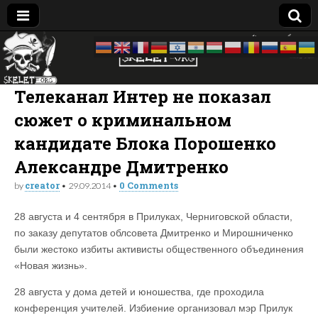
Skelet
досье —
биография
—
Org
компромат:
Телеканал Интер не показал
Украина
сюжет о криминальном
кандидате Блока Порошенко
Александре Дмитренко
creator
0 Comments
by
•
29.09.2014
•
28 августа и 4 сентября в Прилуках, Черниговской области,
по заказу депутатов облсовета Дмитренко и Мирошниченко
были жестоко избиты активисты общественного объединения
«Новая жизнь».
28 августа у дома детей и юношества, где проходила
конференция учителей. Избиение организовал мэр Прилук