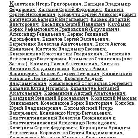
К
алетник Игорь Григорьевич
Кальцев Владимир
,
Фёдорович
Кальцев Сергей Федорович
Каплин
,
,
Сергей Николаевич
Карабута Сергей Александрович
,
,
Карпунцов Валерий Витальевич
Касько Виталий
,
Викторович
Касьянов Сергей Павлович
Кауфман
,
,
Борис Рафаилович и Грановский (Борухович)
Александр Генадьевич
Кернес Геннадий
,
Адольфович
Кивалов Сергей Васильевич
,
,
Кириленко Вячеслав Анатольевич
Киссе Антон
,
Иванович
Кистион Владимир Евсеевич
,
,
Климашенко Константин Генрихович
Клименко
,
Александр Викторович
Клименко Станислав (пос.
,
Затока)
Климец Павел Анатольевич
Кличко
,
,
Виталий Владимирович
Кличук Роман
,
Васильевич
Клюев Андрей Петрович
Княжицкий
,
,
Николай Леонидович
Коболев Андрей
,
Владимирович
Ковалевский Станислав Сергеевич
,
,
Ковалив Юлия Игоревна
Ковальчук Виталий
,
Анатольевич
Кожемякин Андрей Анатольевич
,
,
Козицкий Зиновий Ярославович
Козицкий Максим
,
Зиновьевич
Колесников Борис Викторвич
Колобов
,
,
Юрий Владимирович
Коломойский Игорь
,
Валерьевич
Кононенко Игорь Витальевич
,
,
Константиновский Вячеслав Леонидович и
Константиновский Александр Леонидович
,
Корецкий Сергей Федорович
Корнацкий Аркадий
,
Алексеевич
Коровченко Сергей Владимирович
,
,
Королевская Наталья Юрьевна
Корчинский
,