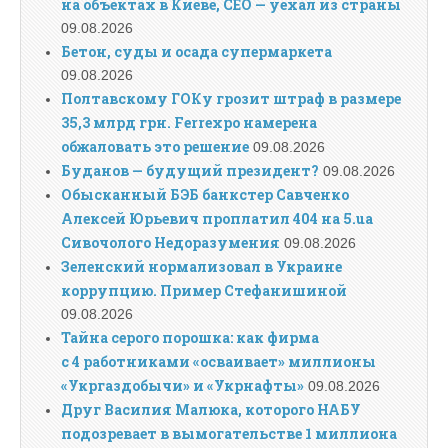
на объектах в Киеве, СЕО — уехал из страны
09.08.2026
Бетон, суды и осада супермаркета
09.08.2026
Полтавскому ГОКу грозит штраф в размере
35,3 млрд грн. Ferrexpo намерена
обжаловать это решение
09.08.2026
Буданов — будущий президент?
09.08.2026
Обысканный БЭБ банкстер Савченко
Алексей Юрьевич проплатил 404 на 5.ua
Сивочолого Недоразумения
09.08.2026
Зеленский нормализовал в Украине
коррупцию. Пример Стефанишиной
09.08.2026
Тайна серого порошка: как фирма
с 4 работниками «осваивает» миллионы
«Укргаздобычи» и «Укрнафты»
09.08.2026
Друг Василия Малюка, которого НАБУ
подозревает в вымогательстве 1 миллиона