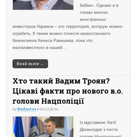
бабки». Однако и в
глазах многих
иностранных
инвесторов Украина – это территория, которую можно
ограбить. К таким можно отнести казахстанского
бизнесмена Кенеса Ракишева, пока что
малоизвестного в нашей…
Read more →
Хто такий Вадим Троян?
Цікаві факти про нового в.о.
голови Нацполіції
Redactor
by
•
06.12.2016
Із відставкою Хатії
Деканоїдзе з поста
голови Національної