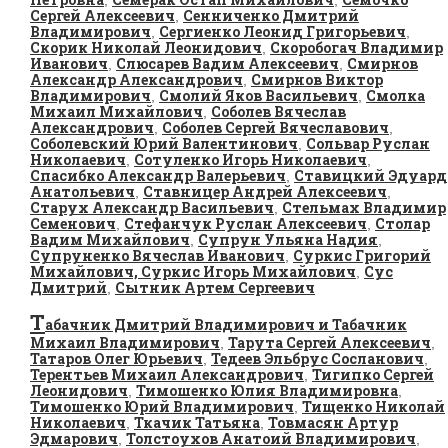
,
,
Сергей Алексеевич
Сенниченко Дмитрий
,
Владимирович
Сергиенко Леонид Григорьевич
,
,
Скорик Николай Леонидович
Скоробогач Владимир
,
Иванович
Слюсарев Вадим Алексеевич
Смирнов
,
,
Александр Александрович
Смирнов Виктор
,
Владимирович
Смолий Яков Васильевич
Смолка
,
,
Михаил Михайлович
Соболев Вячеслав
,
Александрович
Соболев Сергей Вячеславович
,
,
Соболевский Юрий Валентинович
Сольвар Руслан
,
Николаевич
Сотуленко Игорь Николаевич
,
,
Спасибко Александр Валерьевич
Ставицкий Эдуард
,
Анатольевич
Ставницер Андрей Алексеевич
,
,
Старух Александр Васильевич
Стельмах Владимир
,
Семенович
Стефанчук Руслан Алексеевич
Столар
,
,
Вадим Михайлович
Супрун Ульяна Надия
,
,
Супруненко Вячеслав Иванович
Суркис Григорий
,
Михайлович, Суркис Игорь Михайлович
Сус
,
Дмитрий
Сытник Артем Сергеевич
,
Т
абачник Дмитрий Владимирович и Табачник
Михаил Владимирович
Тарута Сергей Алексеевич
,
,
Татаров Олег Юрьевич
Тедеев Эльбрус Сосланович
,
,
Терентьев Михаил Александрович
Тигипко Сергей
,
Леонидович
Тимошенко Юлия Владимировна
,
,
Тимошенко Юрий Владимирович
Тищенко Николай
,
Николаевич
Ткачик Татьяна
Товмасян Артур
,
,
Эдмарович
Толстоухов Анатоий Владимирович
,
,