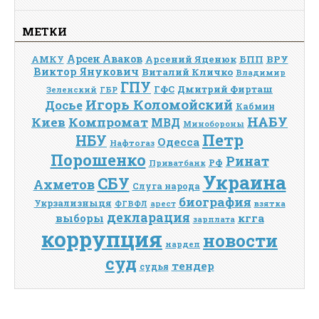
МЕТКИ
Арсен Аваков
Арсений Яценюк
БПП
ВРУ
АМКУ
Виктор Янукович
Виталий Кличко
Владимир
ГПУ
Дмитрий Фирташ
ГФС
Зеленский
ГБР
Игорь Коломойский
Досье
Кабмин
НАБУ
Киев
Компромат
МВД
Минобороны
Петр
НБУ
Одесса
Нафтогаз
Порошенко
Ринат
РФ
Приватбанк
Украина
СБУ
Ахметов
Слуга народа
биография
Укрзализныця
взятка
ФГВФЛ
арест
декларация
выборы
кгга
зарплата
коррупция
новости
нардеп
суд
тендер
судья