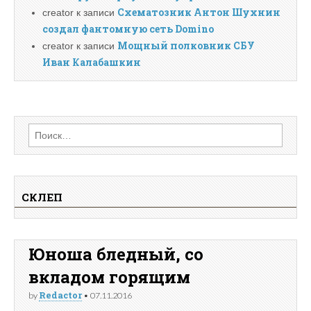
Схематозник Антон Шухнин
creator
к записи
создал фантомную сеть Domino
Мощный полковник СБУ
creator
к записи
Иван Калабашкин
Найти:
СКЛЕП
Юноша бледный, со
вкладом горящим
Redactor
by
•
07.11.2016