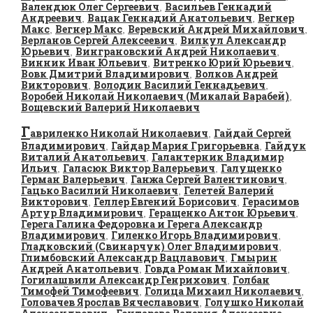
Валендюк Олег Сергеевич
Васильев Геннадий
,
Андреевич
Вацак Геннадий Анатольевич
Вегнер
,
,
Макс
Вегнер Макс
Веревский Андрей Михайлович
,
,
,
Верланов Сергей Алексеевич
Вилкул Александр
,
Юрьевич
Винграновский Андрей Николаевич
,
,
Винник Иван Юльевич
Витренко Юрий Юрьевич
,
,
Вовк Дмитрий Владимирович
Волков Андрей
,
Викторович
Володин Василий Геннадьевич
,
,
Воробей Николай Николаевич (Микалай Варабей)
,
Вощевский Валерий Николаевич
Г
авриленко Николай Николаевич
Гайдай Сергей
,
Владимирович
Гайдар Мария Григорьевна
Гайдук
,
,
Виталий Анатольевич
Галантерник Владимир
,
Ильич
Галасюк Виктор Валерьевич
Галущенко
,
,
Герман Валерьевич
Ганжа Сергей Валентинович
,
,
Гацько Василий Николаевич
Гелетей Валерий
,
Викторович
Геллер Евгений Борисович
Герасимов
,
,
Артур Владимирович
Геращенко Антон Юрьевич
,
,
Герега Галина Федоровна и Герега Александр
Владимирович
Гиленко Игорь Владимирович
,
,
Гладковский (Свинарчук) Олег Владимирович
,
Глимбовский Александр Вацлавович
Гмырин
,
Андрей Анатольевич
Говда Роман Михайлович
,
,
Гогилашвили Александр Генрихович
Голбан
,
Тимофей Тимофеевич
Голица Михаил Николаевич
,
,
Головачев Ярослав Вячеславович
Голушко Николай
,