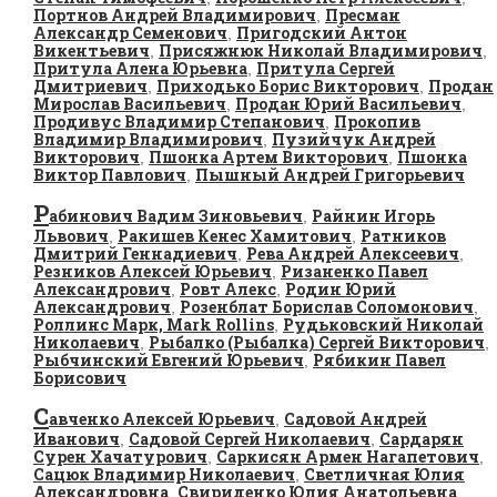
Портнов Андрей Владимирович
Пресман
,
Александр Семенович
Пригодский Антон
,
Викентьевич
Присяжнюк Николай Владимирович
,
,
Притула Алена Юрьевна
Притула Сергей
,
Дмитриевич
Приходько Борис Викторович
Продан
,
,
Мирослав Васильевич
Продан Юрий Васильевич
,
,
Продивус Владимир Степанович
Прокопив
,
Владимир Владимирович
Пузийчук Андрей
,
Викторович
Пшонка Артем Викторович
Пшонка
,
,
Виктор Павлович
Пышный Андрей Григорьевич
,
Р
абинович Вадим Зиновьевич
Райнин Игорь
,
Львович
Ракишев Кенес Хамитович
Ратников
,
,
Дмитрий Геннадиевич
Рева Андрей Алексеевич
,
,
Резников Алексей Юрьевич
Ризаненко Павел
,
Александрович
Ровт Алекс
Родин Юрий
,
,
Александрович
Розенблат Борислав Соломонович
,
,
Роллинс Марк, Mark Rollins
Рудьковский Николай
,
Николаевич
Рыбалко (Рыбалка) Сергей Викторович
,
,
Рыбчинский Евгений Юрьевич
Рябикин Павел
,
Борисович
С
авченко Алексей Юрьевич
Садовой Андрей
,
Иванович
Садовой Сергей Николаевич
Сардарян
,
,
Сурен Хачатурович
Саркисян Армен Нагапетович
,
,
Сацюк Владимир Николаевич
Светличная Юлия
,
Александровна
Свириденко Юлия Анатольевна
,
,