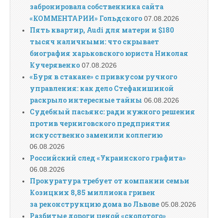
забронировала собственника сайта
«КОММЕНТАРИИ» Гольдского
07.08.2026
Пять квартир, Audi для матери и $180
тысяч наличными: что скрывает
биография харьковского юриста Николая
Кучерявенко
07.08.2026
«Буря в стакане» с привкусом ручного
управления: как дело Стефанишиной
раскрыло интересные тайны
06.08.2026
Судебный пасьянс: ради нужного решения
против черниговского предприятия
искусственно заменили коллегию
06.08.2026
Российский след «Украинского графита»
06.08.2026
Прокуратура требует от компании семьи
Козицких 8,85 миллиона гривен
за реконструкцию дома во Львове
05.08.2026
Разбитые дороги ценой «сколотого»