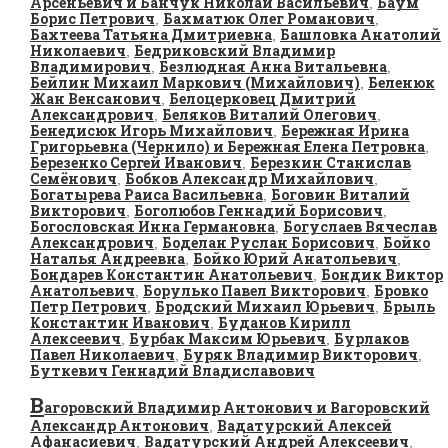
Арсеньевич и Банчук Николай Васильевич
Баум
,
Борис Петрович
Бахматюк Олег Романович
,
,
Бахтеева Татьяна Дмитриевна
Башловка Анатолий
,
Николаевич
Бедриковский Владимир
,
Владимирович
Безлюдная Анна Витальевна
,
,
Бейлин Михаил Маркович (Михайлович)
Беленюк
,
Жан Венсанович
Белоцерковец Дмитрий
,
Александрович
Беляков Виталий Олегович
,
,
Бенедисюк Игорь Михайлович
Бережная Ирина
,
Григорьевна (Чернило) и Бережная Елена Петровна
,
Березенко Сергей Иванович
Березкин Станислав
,
Семёнович
Бобков Александр Михайлович
,
,
Богатырева Раиса Васильевна
Боговин Виталий
,
Викторович
Боголюбов Геннадий Борисович
,
,
Богословская Инна Германовна
Богуслаев Вячеслав
,
Александрович
Боделан Руслан Борисович
Бойко
,
,
Наталья Андреевна
Бойко Юрий Анатольевич
,
,
Бондарев Константин Анатольевич
Бондик Виктор
,
Анатольевич
Борулько Павел Викторович
Бровко
,
,
Петр Петрович
Бродский Михаил Юрьевич
Брыль
,
,
Константин Иванович
Буданов Кирилл
,
Алексеевич
Бурбак Максим Юрьевич
Бурлаков
,
,
Павел Николаевич
Буряк Владимир Викторович
,
,
Буткевич Геннадий Владиславович
В
агоровский Владимир Антонович и Вагоровский
Александр Антонович
Вадатурский Алексей
,
Афанасиевич
Вадатурский Андрей Алексеевич
,
,