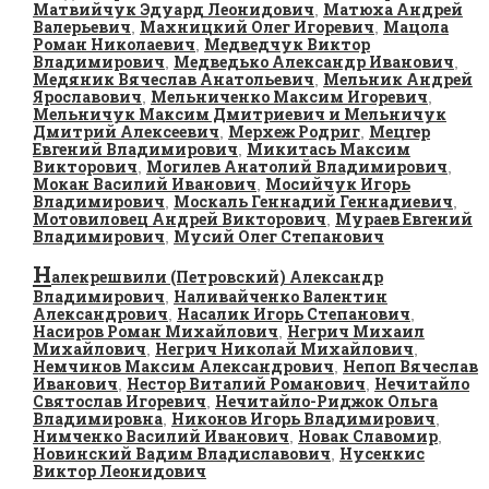
Матвийчук Эдуард Леонидович
Матюха Андрей
,
Валерьевич
Махницкий Олег Игоревич
Мацола
,
,
Роман Николаевич
Медведчук Виктор
,
Владимирович
Медведько Александр Иванович
,
,
Медяник Вячеслав Анатольевич
Мельник Андрей
,
Ярославович
Мельниченко Максим Игоревич
,
,
Мельничук Максим Дмитриевич и Мельничук
Дмитрий Алексеевич
Мерхеж Родриг
Мецгер
,
,
Евгений Владимирович
Микитась Максим
,
Викторович
Могилев Анатолий Владимирович
,
,
Мокан Василий Иванович
Мосийчук Игорь
,
Владимирович
Москаль Геннадий Геннадиевич
,
,
Мотовиловец Андрей Викторович
Мураев Евгений
,
Владимирович
Мусий Олег Степанович
,
Н
алекрешвили (Петровский) Александр
Владимирович
Наливайченко Валентин
,
Александрович
Насалик Игорь Степанович
,
,
Насиров Роман Михайлович
Негрич Михаил
,
Михайлович
Негрич Николай Михайлович
,
,
Немчинов Максим Александрович
Непоп Вячеслав
,
Иванович
Нестор Виталий Романович
Нечитайло
,
,
Святослав Игоревич
Нечитайло-Риджок Ольга
,
Владимировна
Никонов Игорь Владимирович
,
,
Нимченко Василий Иванович
Новак Славомир
,
,
Новинский Вадим Владиславович
Нусенкис
,
Виктор Леонидович