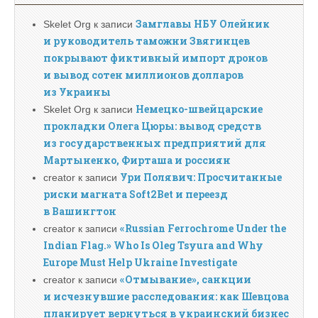
Замглавы НБУ Олейник
Skelet Org
к записи
и руководитель таможни Звягинцев
покрывают фиктивный импорт дронов
и вывод сотен миллионов долларов
из Украины
Немецко-швейцарские
Skelet Org
к записи
прокладки Олега Цюры: вывод средств
из государственных предприятий для
Мартыненко, Фирташа и россиян
Ури Полявич: Просчитанные
creator
к записи
риски магната Soft2Bet и переезд
в Вашингтон
«Russian Ferrochrome Under the
creator
к записи
Indian Flag.» Who Is Oleg Tsyura and Why
Europe Must Help Ukraine Investigate
«Отмывание», санкции
creator
к записи
и исчезнувшие расследования: как Шевцова
планирует вернуться в украинский бизнес