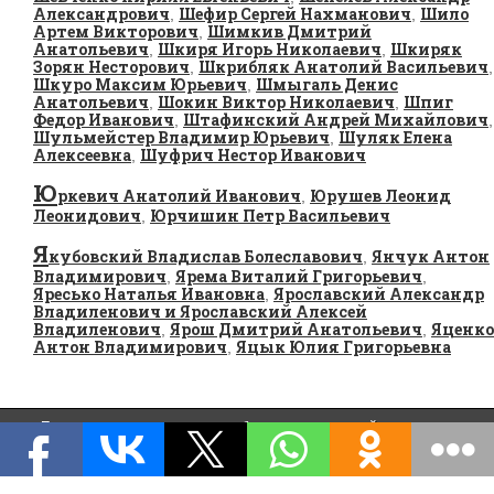
Александрович
Шефир Сергей Нахманович
Шило
,
,
Артем Викторович
Шимкив Дмитрий
,
Анатольевич
Шкиря Игорь Николаевич
Шкиряк
,
,
Зорян Несторович
Шкрибляк Анатолий Васильевич
,
,
Шкуро Максим Юрьевич
Шмыгаль Денис
,
Анатольевич
Шокин Виктор Николаевич
Шпиг
,
,
Федор Иванович
Штафинский Андрей Михайлович
,
,
Шульмейстер Владимир Юрьевич
Шуляк Елена
,
Алексеевна
Шуфрич Нестор Иванович
,
Ю
ркевич Анатолий Иванович
Юрушев Леонид
,
Леонидович
Юрчишин Петр Васильевич
,
Я
кубовский Владислав Болеславович
Янчук Антон
,
Владимирович
Ярема Виталий Григорьевич
,
,
Яресько Наталья Ивановна
Ярославский Александр
,
Владиленович и Ярославский Алексей
Владиленович
Ярош Дмитрий Анатольевич
Яценко
,
,
Антон Владимирович
Яцык Юлия Григорьевна
,
При копировании материалов обязательно указывайте активную
Skelet.org
гиперссылку на
. В противном случае вы попортите себе
info@skelet.org
карму.