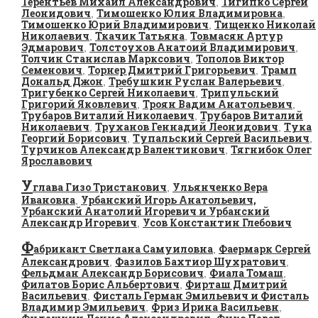
Терентьев Михаил Александрович
Тигипко Сергей
,
Леонидович
Тимошенко Юлия Владимировна
,
,
Тимошенко Юрий Владимирович
Тищенко Николай
,
Николаевич
Ткачик Татьяна
Товмасян Артур
,
,
Эдмарович
Толстоухов Анатоий Владимирович
,
,
Толчин Станислав Марксович
Тополов Виктор
,
Семенович
Торнер Дмитрий Григорьевич
Трамп
,
,
Дональд Джон
Требушкин Руслан Валерьевич
,
,
Тригубенко Сергей Николаевич
Трипульский
,
Григорий Яковлевич
Троян Вадим Анатольевич
,
,
Трубаров Виталий Николаевич
Трубаров Виталий
,
Николаевич
Труханов Геннадий Леонидович
Тука
,
,
Георгий Борисович
Тупальский Сергей Васильевич
,
,
Турчинов Александр Валентинович
Тягнибок Олег
,
Ярославович
У
глава Гизо Тристанович
Ульянченко Вера
,
Ивановна
Урбанский Игорь Анатольевич,
,
Урбанский Анатолий Игоревич и Урбанский
Александр Игоревич
Усов Константин Глебович
,
Ф
абрикант Светлана Самуиловна
Фаермарк Сергей
,
Александрович
Фазилов Бахтиор Шухратович
,
,
Фельдман Александр Борисович
Фиала Томаш
,
,
Филатов Борис Альбертович
Фирташ Дмитрий
,
Васильевич
Фисталь Герман Эмильевич и Фисталь
,
Владимир Эмильевич
Фриз Ирина Васильевн
,
,