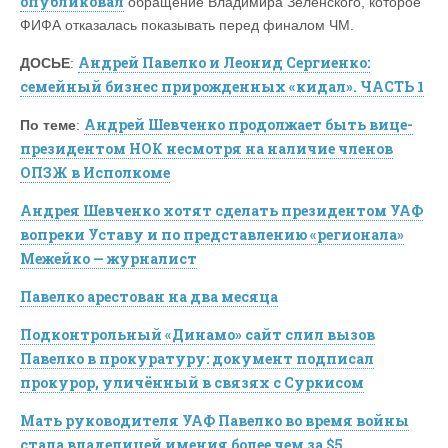
опубликовал
обращение Владимира Зеленского, которое
ФИФА отказалась показывать перед финалом ЧМ.
Андрей Павелко и Леонид Сергиенко:
ДОСЬЕ
:
семейный бизнес прирожденных «кидал». ЧАСТЬ 1
Андрей Шевченко продолжает быть вице-
По теме
:
президентом НОК несмотря на наличие членов
ОПЗЖ в Исполкоме
Андрея Шевченко хотят сделать президентом УАФ
вопреки Уставу и по представлению «регионала»
Межейко — журналист
Павелко арестован на два месяца
Подконтрольный «Динамо» сайт слил вызов
Павелко в прокуратуру: документ подписал
прокурор, уличённый в связях с Суркисом
Мать руководителя УАФ Павелко во время войны
стала владелицей имения более чем за $5