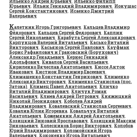
Ильенко Андрей Юрьевич
Ильенко Филипп
,
Юрьевич
Ильин Геннадий Владимирович
Ионушас
,
,
Сергей Константинович
Исаенко Дмитрий
,
Валерьевич
К
алетник Игорь Григорьевич
Кальцев Владимир
,
Фёдорович
Кальцев Сергей Федорович
Каплин
,
,
Сергей Николаевич
Карабута Сергей Александрович
,
,
Карпунцов Валерий Витальевич
Касько Виталий
,
Викторович
Касьянов Сергей Павлович
Кауфман
,
,
Борис Рафаилович и Грановский (Борухович)
Александр Генадьевич
Кернес Геннадий
,
Адольфович
Кивалов Сергей Васильевич
,
,
Кириленко Вячеслав Анатольевич
Киссе Антон
,
Иванович
Кистион Владимир Евсеевич
,
,
Климашенко Константин Генрихович
Клименко
,
Александр Викторович
Клименко Станислав (пос.
,
Затока)
Климец Павел Анатольевич
Кличко
,
,
Виталий Владимирович
Кличук Роман
,
Васильевич
Клюев Андрей Петрович
Княжицкий
,
,
Николай Леонидович
Коболев Андрей
,
Владимирович
Ковалевский Станислав Сергеевич
,
,
Ковалив Юлия Игоревна
Ковальчук Виталий
,
Анатольевич
Кожемякин Андрей Анатольевич
,
,
Козицкий Зиновий Ярославович
Козицкий Максим
,
Зиновьевич
Колесников Борис Викторвич
Колобов
,
,
Юрий Владимирович
Коломойский Игорь
,
Валерьевич
Кононенко Игорь Витальевич
,
,