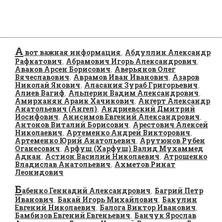
А
вот важная информация
Абдуллин Александр
,
Рафкатович
Абрамович Игорь Александрович
,
,
Аваков Арсен Борисович
Аверьянов Олег
,
Вячеславович
Аврамов Иван Иванович
Азаров
,
,
Николай Янович
Аласания Зураб Григорьевич
,
,
Алиев Вагиф
Альперин Вадим Александрович
,
,
Амирханян Араик Хачикович
Ангерт Александр
,
Анатольевич (Ангел)
Андриевский Дмитрий
,
Иосифович
Анисимов Евгений Александрович
,
,
Антонов Виталий Борисович
Арестович Алексей
,
Николаевич
Артеменко Андрей Викторович
,
,
Артеменко Юрий Анатольевич
Арутюнов Рубен
,
Оганесович
Арфуш (Харфуш) Валид Мухаммед
,
Аднан
Астион Василий Николаевич
Атрошенко
,
,
Владислав Анатольевич
Ахметов Ринат
,
Леонидович
Б
абенко Геннадий Александрович
Багрий Петр
,
Иванович
Бакай Игорь Михайлович
Бакулин
,
,
Евгений Николаевич
Балога Виктор Иванович
,
,
Бамбизов Евгений Евгеньевич
Банчук Ярослав
,