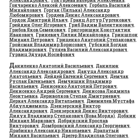
Александрович.
Гонтарева Валерия Алексеевна
,
,
Гончаренко Алексей Алексеевич
Горбаль Василий
,
Михайлович
Горган (Лялька) Александр
,
Любомирович
Гордеев Денис Александрович
,
,
Гордон Дмитрий Ильич
Гранц Артур Гургенович
,
,
Грейдин Олег Игоревич
Гриб Вадим Валентинович
,
,
Грибов Яков Семенович
Григоришин Константин
,
Иванович
Гриневич Лилия Михайловна
Гриншпон
,
,
Михаил Петрович
Гриценко Анатолий Степанович
,
,
Гройсман Владимир Борисович
Губский Богдан
,
Владимирович
Гуляев Василий Александрович
,
,
Гурвиц Эдуард Иосифович
Д
аниленко Анатолий Васильевич
Данилюк
,
Александр Александрович
Дануца Александр
,
Анатольевич
Дейдей Евгений Сергеевич
Демчак
,
,
Руслан Евгеньевич
Демчишин Владимир
,
Васильевич
Денисенко Анатолий Петрович
,
,
Денисенко Андрей Сергеевич
Денисова Людмила
,
Леонтьевна
Дериволков Степан Дмитриевич
,
,
Деркач Александр Витальевич
Джемилев Мустафа
,
Абдулджемиль
Дзензерский Виктор
,
Александрович
Дзензерский Денис Викторович
,
,
Дидух Владимир Степанович (Вова Морда)
Добкин
,
Михаил Маркович
Добрянский Ярослав
,
Викторович
Домбровский Александр Георгиевич
,
,
Драбинко Александр Николаевич
Драпатый
,
Михаил Васильевич
Дрегер Владислав Олегович
,
,