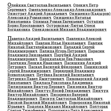
О
лейник Святослав Васильевич
Оленич Петр
,
Сергеевич
Омельченко Александр Александрович
,
,
Онистрат Андрей Аркадьевич
Онищенко (Кадыров)
,
Александр Романович
Онищенко Наталья
,
Николаевна
Опимах Роман Евгеньевич
Остапюк
,
,
Борис Ярославович
Островская-Лютая Олеся
,
Богдановна
Охендовский Михаил Владимирович
,
П
авелко Андрей Васильевич
Павленко Алексей
,
Михайлович
Павлюк Илья Николаевич
Павлюк
,
,
Николай Пантелеймонович
Паладий Сергей
,
Владимирович
Палица Игорь Петрович
Парасюк
,
,
Владимир Зиновьевич
Парубий Андрей
,
Владимирович
Парцхаладзе Лев Ревазович
,
,
Пасечник Леонид Иванович
Пасишник Андрей
,
Петрович
Паскал Василий Фёдорович
Пашинский
,
,
Сергей Владимирович
Передерий Владимир
,
Всеволодович
Петёвка Василий Васильевич
,
,
Петренко Павел Дмитриевич
Пивоварский Андрей
,
Николаевич
Пидласа Роксолана Андреевна
,
,
Пилипишин Виктор Перович
Пинзеник Виктор
,
Михайлович
Пинтус Иосиф Геннадиевич
Пинчук
,
,
Виктор Михайлович
Писаренко Валерий
,
Владимирович
Пискун Святослав Михайлович
,
,
Писной Василий Михайлович
Поворозник Николай
,
Юрьевич
Подоляк Михаил Михайлович
Полторак
,
,
Степан Тимофеевич
Порошенко Петр Алексеевич
,
,