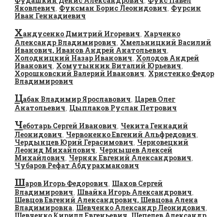
Фудашкин Денис Александрович
Фукс Павел
,
Яковлевич
Фуксман Борис Леонидович
Фурсин
,
,
Иван Геннадиевич
Х
андусенко Дмитрий Игоревич
Харченко
,
Александр Владимирович
Хмельницкий Василий
,
Иванович, Иванов Андрей Анатольевич
,
Холодницкий Назар Иванович
Холодов Андрей
,
Иванович
Хомутынник Виталий Юрьевич
,
,
Хорошковский Валерий Иванович
Христенко Федор
,
Владимирович
Ц
абак Владимир Ярославович
Царев Олег
,
Анатольевич
Цыплаков Руслан Петрович
,
Ч
еботарь Сергей Иванович
Чекита Геннадий
,
Леонидович
Червоненко Евгений Альфредович
,
,
Чердынцев Юрий Герасимович
Черновецкий
,
Леонид Михайлович
Чернышев Алексей
,
Михайлович
Черняк Евгений Александрович
,
,
Чубаров Рефат Абдурахманович
Ш
аров Игорь Федорович
Шахов Сергей
,
Владимирович
Швайка Игорь Александрович
,
,
Шевцов Евгений Александрович, Шевцова Алена
Владимировна
Шевченко Александр Леонидович
,
,
Шевченко Кирилл Евгеньевич
Шепелев Александр
,