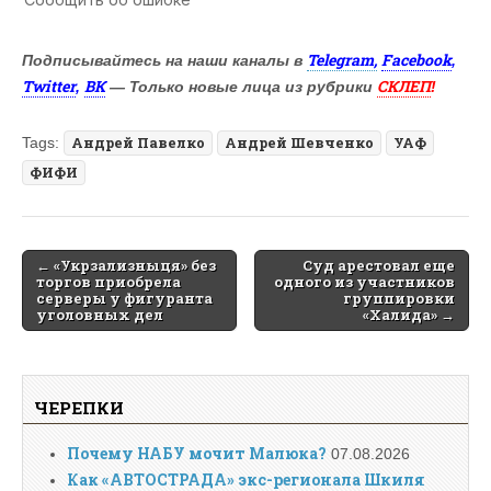
Telegram,
Facebook
Подписывайтесь на наши каналы в
,
Twitter
ВК
СКЛЕП
,
— Только новые лица из рубрики
!
Tags:
Андрей Павелко
Андрей Шевченко
УАФ
ФИФИ
Post
← «Укрзализныця» без
Суд арестовал еще
торгов приобрела
одного из участников
navigation
серверы у фигуранта
группировки
уголовных дел
«Халида» →
ЧЕРЕПКИ
Почему НАБУ мочит Малюка?
07.08.2026
Как «АВТОСТРАДА» экс-регионала Шкиля