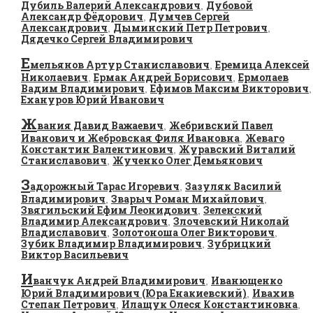
Дубиль Валерий Александрович
Дубовой
,
Александр Фёдорович
Думчев Сергей
,
Александрович
Дыминский Петр Петрович
,
,
Дядечко Сергей Владимирович
Е
мельянов Артур Станиславович
Еремица Алексей
,
Николаевич
Ермак Андрей Борисович
Ермолаев
,
,
Вадим Владимирович
Ефимов Максим Викторович
,
,
Ехануров Юрий Иванович
Ж
вания Давид Важаевич
Жебривский Павел
,
Иванович и Жебровская Филя Ивановна
Жеваго
,
Константин Валентинович
Журавский Виталий
,
Станиславович
Жученко Олег Демьянович
,
З
адорожный Тарас Игоревич
Зазуляк Василий
,
Владимирович
Зварыч Роман Михайлович
,
,
Звягильский Ефим Леонидович
Зеленский
,
Владимир Александрович
Злочевский Николай
,
Владиславович
Золотоноша Олег Викторович
,
,
Зубик Владимир Владимирович
Зубрицкий
,
Виктор Васильевич
И
ванчук Андрей Владимирович
Иванющенко
,
Юрий Владимирович (Юра Енакиевский)
Ивахив
,
Степан Петрович
Илащук Олеся Константиновна
,
,