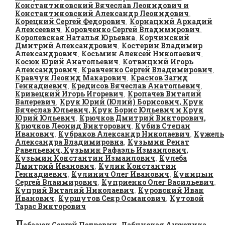
Константиновский Вячеслав Леонидович и
Константиновский Александр Леонидович
,
Корецкий Сергей Федорович
Корнацкий Аркадий
,
Алексеевич
Коровченко Сергей Владимирович
,
,
Королевская Наталья Юрьевна
Корчинский
,
Дмитрий Александрович
Костерин Владимир
,
Александрович
Косьмин Алексей Николаевич
,
,
Косюк Юрий Анатольевич
Котвицкий Игорь
,
Александрович
Кравченко Сергей Владимирович
,
,
Кравчук Леонид Макарович
Краснов Загид
,
Геннадиевич
Кредисов Вячеслав Анатольевич
,
,
Кривецкий Игорь Игоревич
Кропачев Виталий
,
Валеревич
Крук Юрий (Юлий) Борисович, Крук
,
Вячеслав Юльевич, Крук Борис Юльевич и Крук
Юрий Юльевич
Крючков Дмитрий Викторович,
,
Крючков Леонид Викторович
Кубив Степан
,
Иванович
Кубраков Александр Николаевич
Кужель
,
,
Александра Владимировна
Кузьмин Ренат
,
Равельевич, Кузьмин Рафаэль Измаилович,
Кузьмин Константин Измаилович
Кулеба
,
Дмитрий Иванович
Кулик Константин
,
Геннадиевич
Кулинич Олег Иванович
Куницын
,
,
Сергей Влаимирович
Куприенко Олег Васильевич
,
,
Куприй Виталий Николаевич
Куровский Иван
,
Иванович
Куршутов Сеяр Османович
Кутовой
,
,
Тарас Викторович
Л
абазюк Сергей Петрович
Лабунская Анжелика