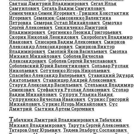
Святаш Дмитрий Владимирович
Сегал Илья
,
Самуилович
Сегаль Вадим Самуилович
,
,
Семенченко Семен Игоревич - Гришин Константин
Игоревич
Семенюк-Самсоненко Валентина
,
Петровна
Семерак Остап Михайлович
Семочко
,
,
Сергей Алексеевич
Сенниченко Дмитрий
,
Владимирович
Сергиенко Леонид Григорьевич
,
,
Скорик Николай Леонидович
Скоробогач Владимир
,
Иванович
Слюсарев Вадим Алексеевич
Смирнов
,
,
Александр Александрович
Смирнов Виктор
,
Владимирович
Смолий Яков Васильевич
Смолка
,
,
Михаил Михайлович
Соболев Вячеслав
,
Александрович
Соболев Сергей Вячеславович
,
,
Соболевский Юрий Валентинович
Сольвар Руслан
,
Николаевич
Сотуленко Игорь Николаевич
,
,
Спасибко Александр Валерьевич
Ставицкий Эдуард
,
Анатольевич
Ставницер Андрей Алексеевич
,
,
Старух Александр Васильевич
Стельмах Владимир
,
Семенович
Стефанчук Руслан Алексеевич
Столар
,
,
Вадим Михайлович
Супрун Ульяна Надия
,
,
Супруненко Вячеслав Иванович
Суркис Григорий
,
Михайлович, Суркис Игорь Михайлович
Сус
,
Дмитрий
Сытник Артем Сергеевич
,
Т
абачник Дмитрий Владимирович и Табачник
Михаил Владимирович
Тарута Сергей Алексеевич
,
,
Татаров Олег Юрьевич
Тедеев Эльбрус Сосланович
,
,