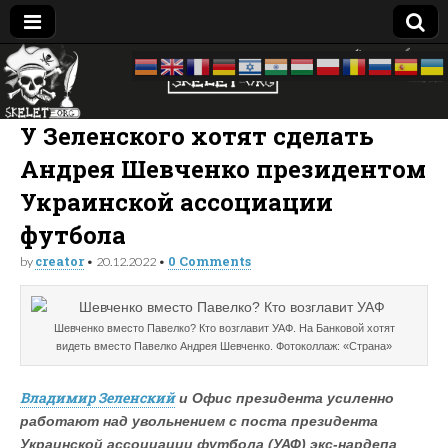
Skelet
досье —
биография
—
Org
компромат:
У Зеленского хотят сделать
Украина
Андрея Шевченко президентом
Украинской ассоциации
футбола
creator
0 Comments
by
•
20.12.2022
•
Шевченко вместо Павелко? Кто возглавит УАФ. На Банковой хотят
видеть вместо Павелко Андрея Шевченко. Фотоколлаж: «Страна»
Владимир Зеленский
и Офис президента усиленно
работают над увольнением с поста президента
Украинской ассоциации футбола (УАФ) экс-нардепа