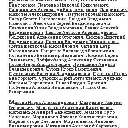
,
Викторовна
Лавренко Николай Николаевич
,
,
Лавринович Александр Владимирович
Лавринович
,
Максим Александрович
Лагун Николай Иванович
,
,
Лагур Сергей Николаевич
Ландик Владимир
,
Иванович
Левочкин Сергей Владимирович и
,
Левочкина Юлия Владимировна
Лелюк Алексей
,
Владимирович
Леонов Алексей Александрович
,
,
Лещинский Александр Олегович
Линько Дмитрий
,
Владимирович
Литвин Владимир Михайлович,
,
Литвин Николай Михайлович, Литвин Петр
Михайлович
Лищенко Александр Васильевич
,
,
Логвиненко Владимир Иванович
Ложкин Борис
,
Евгеньевич
Лойфенфельд Александр Яковлевич
,
,
Лосев Игорь Владимирович
Луговской Андрей
,
Владимирович
Лунев Игорь Васильевич
,
,
Лутковская Валерия Владимировна
Луценко Игорь
,
Викторович
Луценко Юрий Виталиевич
Луцкий
,
,
Максим Георгиевич
Львов Богдан Юрьевич
,
,
Любченко Алексей Николаевич
Ляшко Олег
,
Валерьевич
М
азепа Игорь Александрович
Мазурашу Георгий
,
Георгиевич
Макаренко Анатолий Викторович
,
,
Малеваный Андрей Николаевич
Мамоян Суто
,
Чолоевич
Маринович Ярослав Константинович
,
,
Марков Игорь Олегович
Мартыненко Николай
,
Владимирович
Матвиенко Анатолий Сергеевич
,
,