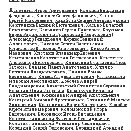
К
алетник Игорь Григорьевич
Кальцев Владимир
,
Фёдорович
Кальцев Сергей Федорович
Каплин
,
,
Сергей Николаевич
Карабута Сергей Александрович
,
,
Карпунцов Валерий Витальевич
Касько Виталий
,
Викторович
Касьянов Сергей Павлович
Кауфман
,
,
Борис Рафаилович и Грановский (Борухович)
Александр Генадьевич
Кернес Геннадий
,
Адольфович
Кивалов Сергей Васильевич
,
,
Кириленко Вячеслав Анатольевич
Киссе Антон
,
Иванович
Кистион Владимир Евсеевич
,
,
Климашенко Константин Генрихович
Клименко
,
Александр Викторович
Клименко Станислав (пос.
,
Затока)
Климец Павел Анатольевич
Кличко
,
,
Виталий Владимирович
Кличук Роман
,
Васильевич
Клюев Андрей Петрович
Княжицкий
,
,
Николай Леонидович
Коболев Андрей
,
Владимирович
Ковалевский Станислав Сергеевич
,
,
Ковалив Юлия Игоревна
Ковальчук Виталий
,
Анатольевич
Кожемякин Андрей Анатольевич
,
,
Козицкий Зиновий Ярославович
Козицкий Максим
,
Зиновьевич
Колесников Борис Викторвич
Колобов
,
,
Юрий Владимирович
Коломойский Игорь
,
Валерьевич
Кононенко Игорь Витальевич
,
,
Константиновский Вячеслав Леонидович и
Константиновский Александр Леонидович
,
Корецкий Сергей Федорович
Корнацкий Аркадий
,