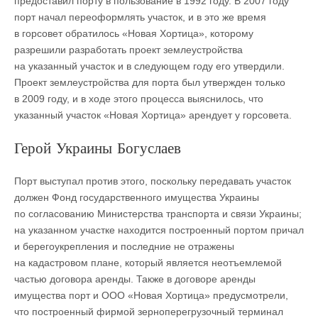
предоставил порту в пользование в 1992 году. В 2007 году
порт начал переоформлять участок, и в это же время
в горсовет обратилось «Новая Хортица», которому
разрешили разработать проект землеустройства
на указанный участок и в следующем году его утвердили.
Проект землеустройства для порта был утвержден только
в 2009 году, и в ходе этого процесса выяснилось, что
указанный участок «Новая Хортица» арендует у горсовета.
Герой Украины Богуслаев
Порт выступал против этого, поскольку передавать участок
должен Фонд государственного имущества Украины
по согласованию Министерства транспорта и связи Украины;
на указанном участке находится построенный портом причал
и берегоукрепления и последние не отражены
на кадастровом плане, который является неотъемлемой
частью договора аренды. Также в договоре аренды
имущества порт и ООО «Новая Хортица» предусмотрели,
что построенный фирмой зерноперегрузочный терминал