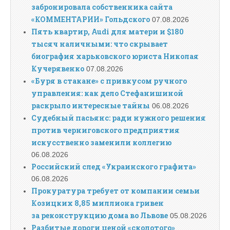
забронировала собственника сайта
«КОММЕНТАРИИ» Гольдского
07.08.2026
Пять квартир, Audi для матери и $180
тысяч наличными: что скрывает
биография харьковского юриста Николая
Кучерявенко
07.08.2026
«Буря в стакане» с привкусом ручного
управления: как дело Стефанишиной
раскрыло интересные тайны
06.08.2026
Судебный пасьянс: ради нужного решения
против черниговского предприятия
искусственно заменили коллегию
06.08.2026
Российский след «Украинского графита»
06.08.2026
Прокуратура требует от компании семьи
Козицких 8,85 миллиона гривен
за реконструкцию дома во Львове
05.08.2026
Разбитые дороги ценой «сколотого»