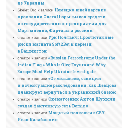
из Украины
Немецко-швейцарские
Skelet Org
к записи
прокладки Олега Цюры: вывод средств
из государственных предприятий для
Мартыненко, Фирташа и россиян
Ури Полявич: Просчитанные
creator
к записи
риски магната Soft2Bet и переезд
в Вашингтон
«Russian Ferrochrome Under the
creator
к записи
Indian Flag.» Who Is Oleg Tsyura and Why
Europe Must Help Ukraine Investigate
«Отмывание», санкции
creator
к записи
и исчезнувшие расследования: как Шевцова
планирует вернуться в украинский бизнес
Схематозник Антон Шухнин
creator
к записи
создал фантомную сеть Domino
Мощный полковник СБУ
creator
к записи
Иван Калабашкин