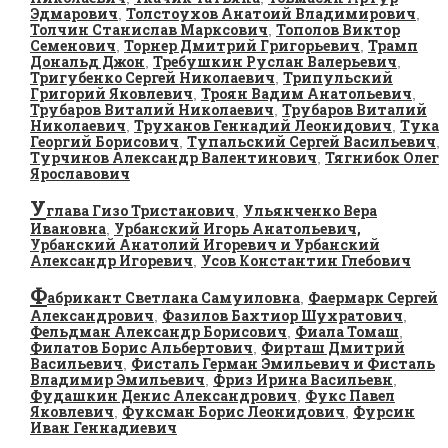
Эдмарович
Толстоухов Анатоий Владимирович
,
,
Толчин Станислав Марксович
Тополов Виктор
,
Семенович
Торнер Дмитрий Григорьевич
Трамп
,
,
Дональд Джон
Требушкин Руслан Валерьевич
,
,
Тригубенко Сергей Николаевич
Трипульский
,
Григорий Яковлевич
Троян Вадим Анатольевич
,
,
Трубаров Виталий Николаевич
Трубаров Виталий
,
Николаевич
Труханов Геннадий Леонидович
Тука
,
,
Георгий Борисович
Тупальский Сергей Васильевич
,
,
Турчинов Александр Валентинович
Тягнибок Олег
,
Ярославович
У
глава Гизо Тристанович
Ульянченко Вера
,
Ивановна
Урбанский Игорь Анатольевич,
,
Урбанский Анатолий Игоревич и Урбанский
Александр Игоревич
Усов Константин Глебович
,
Ф
абрикант Светлана Самуиловна
Фаермарк Сергей
,
Александрович
Фазилов Бахтиор Шухратович
,
,
Фельдман Александр Борисович
Фиала Томаш
,
,
Филатов Борис Альбертович
Фирташ Дмитрий
,
Васильевич
Фисталь Герман Эмильевич и Фисталь
,
Владимир Эмильевич
Фриз Ирина Васильевн
,
,
Фудашкин Денис Александрович
Фукс Павел
,
Яковлевич
Фуксман Борис Леонидович
Фурсин
,
,
Иван Геннадиевич