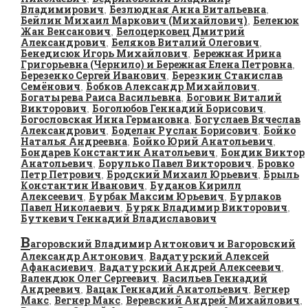
Владимирович
Безлюдная Анна Витальевна
,
,
Бейлин Михаил Маркович (Михайлович)
Беленюк
,
Жан Венсанович
Белоцерковец Дмитрий
,
Александрович
Беляков Виталий Олегович
,
,
Бенедисюк Игорь Михайлович
Бережная Ирина
,
Григорьевна (Чернило) и Бережная Елена Петровна
,
Березенко Сергей Иванович
Березкин Станислав
,
Семёнович
Бобков Александр Михайлович
,
,
Богатырева Раиса Васильевна
Боговин Виталий
,
Викторович
Боголюбов Геннадий Борисович
,
,
Богословская Инна Германовна
Богуслаев Вячеслав
,
Александрович
Боделан Руслан Борисович
Бойко
,
,
Наталья Андреевна
Бойко Юрий Анатольевич
,
,
Бондарев Константин Анатольевич
Бондик Виктор
,
Анатольевич
Борулько Павел Викторович
Бровко
,
,
Петр Петрович
Бродский Михаил Юрьевич
Брыль
,
,
Константин Иванович
Буданов Кирилл
,
Алексеевич
Бурбак Максим Юрьевич
Бурлаков
,
,
Павел Николаевич
Буряк Владимир Викторович
,
,
Буткевич Геннадий Владиславович
В
агоровский Владимир Антонович и Вагоровский
Александр Антонович
Вадатурский Алексей
,
Афанасиевич
Вадатурский Андрей Алексеевич
,
,
Валендюк Олег Сергеевич
Васильев Геннадий
,
Андреевич
Вацак Геннадий Анатольевич
Вегнер
,
,
Макс
Вегнер Макс
Веревский Андрей Михайлович
,
,
,