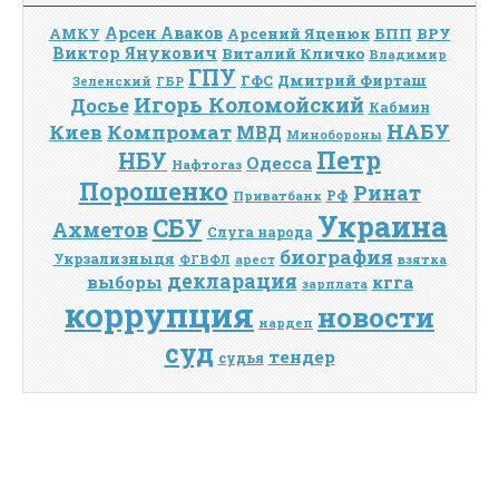
Арсен Аваков
Арсений Яценюк
БПП
ВРУ
АМКУ
Виктор Янукович
Виталий Кличко
Владимир
ГПУ
Дмитрий Фирташ
ГФС
Зеленский
ГБР
Игорь Коломойский
Досье
Кабмин
НАБУ
Киев
Компромат
МВД
Минобороны
Петр
НБУ
Одесса
Нафтогаз
Порошенко
Ринат
РФ
Приватбанк
Украина
СБУ
Ахметов
Слуга народа
биография
Укрзализныця
взятка
ФГВФЛ
арест
декларация
выборы
кгга
зарплата
коррупция
новости
нардеп
суд
тендер
судья