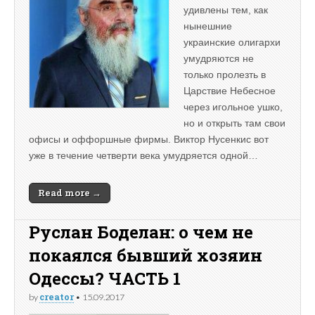
удивлены тем, как
нынешние
украинские олигархи
умудряются не
только пролезть в
Царствие Небесное
через игольное ушко,
но и открыть там свои
офисы и оффоршные фирмы. Виктор Нусенкис вот
уже в течение четверти века умудряется одной…
Read more →
Руслан Боделан: о чем не
покаялся бывший хозяин
Одессы? ЧАСТЬ 1
creator
by
•
15.09.2017