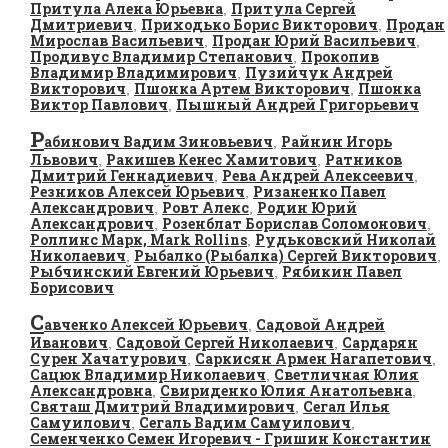
Притула Алена Юрьевна
Притула Сергей
,
Дмитриевич
Приходько Борис Викторович
Продан
,
,
Мирослав Васильевич
Продан Юрий Васильевич
,
,
Продивус Владимир Степанович
Прокопив
,
Владимир Владимирович
Пузийчук Андрей
,
Викторович
Пшонка Артем Викторович
Пшонка
,
,
Виктор Павлович
Пышный Андрей Григорьевич
,
Р
абинович Вадим Зиновьевич
Райнин Игорь
,
Львович
Ракишев Кенес Хамитович
Ратников
,
,
Дмитрий Геннадиевич
Рева Андрей Алексеевич
,
,
Резников Алексей Юрьевич
Ризаненко Павел
,
Александрович
Ровт Алекс
Родин Юрий
,
,
Александрович
Розенблат Борислав Соломонович
,
,
Роллинс Марк, Mark Rollins
Рудьковский Николай
,
Николаевич
Рыбалко (Рыбалка) Сергей Викторович
,
,
Рыбчинский Евгений Юрьевич
Рябикин Павел
,
Борисович
С
авченко Алексей Юрьевич
Садовой Андрей
,
Иванович
Садовой Сергей Николаевич
Сардарян
,
,
Сурен Хачатурович
Саркисян Армен Нагапетович
,
,
Сацюк Владимир Николаевич
Светличная Юлия
,
Александровна
Свириденко Юлия Анатольевна
,
,
Святаш Дмитрий Владимирович
Сегал Илья
,
Самуилович
Сегаль Вадим Самуилович
,
,
Семенченко Семен Игоревич - Гришин Константин