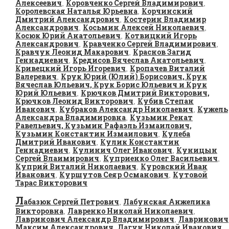
Алексеевич
Коровченко Сергей Владимирович
,
,
Королевская Наталья Юрьевна
Корчинский
,
Дмитрий Александрович
Костерин Владимир
,
Александрович
Косьмин Алексей Николаевич
,
,
Косюк Юрий Анатольевич
Котвицкий Игорь
,
Александрович
Кравченко Сергей Владимирович
,
,
Кравчук Леонид Макарович
Краснов Загид
,
Геннадиевич
Кредисов Вячеслав Анатольевич
,
,
Кривецкий Игорь Игоревич
Кропачев Виталий
,
Валеревич
Крук Юрий (Юлий) Борисович, Крук
,
Вячеслав Юльевич, Крук Борис Юльевич и Крук
Юрий Юльевич
Крючков Дмитрий Викторович,
,
Крючков Леонид Викторович
Кубив Степан
,
Иванович
Кубраков Александр Николаевич
Кужель
,
,
Александра Владимировна
Кузьмин Ренат
,
Равельевич, Кузьмин Рафаэль Измаилович,
Кузьмин Константин Измаилович
Кулеба
,
Дмитрий Иванович
Кулик Константин
,
Геннадиевич
Кулинич Олег Иванович
Куницын
,
,
Сергей Влаимирович
Куприенко Олег Васильевич
,
,
Куприй Виталий Николаевич
Куровский Иван
,
Иванович
Куршутов Сеяр Османович
Кутовой
,
,
Тарас Викторович
Л
абазюк Сергей Петрович
Лабунская Анжелика
,
Викторовна
Лавренко Николай Николаевич
,
,
Лавринович Александр Владимирович
Лавринович
,
Максим Александрович
Лагун Николай Иванович
,
,