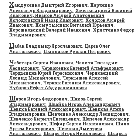
Х
андусенко Дмитрий Игоревич
Харченко
,
Александр Владимирович
Хмельницкий Василий
,
Иванович, Иванов Андрей Анатольевич
,
Холодницкий Назар Иванович
Холодов Андрей
,
Иванович
Хомутынник Виталий Юрьевич
,
,
Хорошковский Валерий Иванович
Христенко Федор
,
Владимирович
Ц
абак Владимир Ярославович
Царев Олег
,
Анатольевич
Цыплаков Руслан Петрович
,
Ч
еботарь Сергей Иванович
Чекита Геннадий
,
Леонидович
Червоненко Евгений Альфредович
,
,
Чердынцев Юрий Герасимович
Черновецкий
,
Леонид Михайлович
Чернышев Алексей
,
Михайлович
Черняк Евгений Александрович
,
,
Чубаров Рефат Абдурахманович
Ш
аров Игорь Федорович
Шахов Сергей
,
Владимирович
Швайка Игорь Александрович
,
,
Шевцов Евгений Александрович, Шевцова Алена
Владимировна
Шевченко Александр Леонидович
,
,
Шевченко Кирилл Евгеньевич
Шепелев Александр
,
Александрович
Шефир Сергей Нахманович
Шило
,
,
Артем Викторович
Шимкив Дмитрий
,
Анатольевич
Шкиря Игорь Николаевич
Шкиряк
,
,