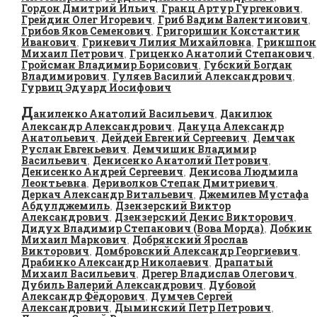
Гордон Дмитрий Ильич
Гранц Артур Гургенович
,
,
Грейдин Олег Игоревич
Гриб Вадим Валентинович
,
,
Грибов Яков Семенович
Григоришин Константин
,
Иванович
Гриневич Лилия Михайловна
Гриншпон
,
,
Михаил Петрович
Гриценко Анатолий Степанович
,
,
Гройсман Владимир Борисович
Губский Богдан
,
Владимирович
Гуляев Василий Александрович
,
,
Гурвиц Эдуард Иосифович
Д
аниленко Анатолий Васильевич
Данилюк
,
Александр Александрович
Дануца Александр
,
Анатольевич
Дейдей Евгений Сергеевич
Демчак
,
,
Руслан Евгеньевич
Демчишин Владимир
,
Васильевич
Денисенко Анатолий Петрович
,
,
Денисенко Андрей Сергеевич
Денисова Людмила
,
Леонтьевна
Дериволков Степан Дмитриевич
,
,
Деркач Александр Витальевич
Джемилев Мустафа
,
Абдулджемиль
Дзензерский Виктор
,
Александрович
Дзензерский Денис Викторович
,
,
Дидух Владимир Степанович (Вова Морда)
Добкин
,
Михаил Маркович
Добрянский Ярослав
,
Викторович
Домбровский Александр Георгиевич
,
,
Драбинко Александр Николаевич
Драпатый
,
Михаил Васильевич
Дрегер Владислав Олегович
,
,
Дубиль Валерий Александрович
Дубовой
,
Александр Фёдорович
Думчев Сергей
,
Александрович
Дыминский Петр Петрович
,
,