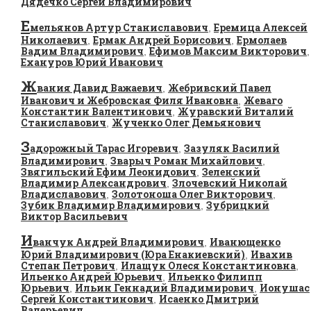
Дядечко Сергей Владимирович
Е
мельянов Артур Станиславович
Еремица Алексей
,
Николаевич
Ермак Андрей Борисович
Ермолаев
,
,
Вадим Владимирович
Ефимов Максим Викторович
,
,
Ехануров Юрий Иванович
Ж
вания Давид Важаевич
Жебривский Павел
,
Иванович и Жебровская Филя Ивановна
Жеваго
,
Константин Валентинович
Журавский Виталий
,
Станиславович
Жученко Олег Демьянович
,
З
адорожный Тарас Игоревич
Зазуляк Василий
,
Владимирович
Зварыч Роман Михайлович
,
,
Звягильский Ефим Леонидович
Зеленский
,
Владимир Александрович
Злочевский Николай
,
Владиславович
Золотоноша Олег Викторович
,
,
Зубик Владимир Владимирович
Зубрицкий
,
Виктор Васильевич
И
ванчук Андрей Владимирович
Иванющенко
,
Юрий Владимирович (Юра Енакиевский)
Ивахив
,
Степан Петрович
Илащук Олеся Константиновна
,
,
Ильенко Андрей Юрьевич
Ильенко Филипп
,
Юрьевич
Ильин Геннадий Владимирович
Ионушас
,
,
Сергей Константинович
Исаенко Дмитрий
,
Валерьевич