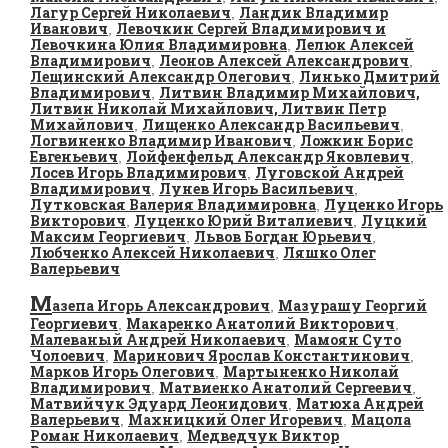
Лагур Сергей Николаевич
Ландик Владимир
,
Иванович
Левочкин Сергей Владимирович и
,
Левочкина Юлия Владимировна
Лелюк Алексей
,
Владимирович
Леонов Алексей Александрович
,
,
Лещинский Александр Олегович
Линько Дмитрий
,
Владимирович
Литвин Владимир Михайлович,
,
Литвин Николай Михайлович, Литвин Петр
Михайлович
Лищенко Александр Васильевич
,
,
Логвиненко Владимир Иванович
Ложкин Борис
,
Евгеньевич
Лойфенфельд Александр Яковлевич
,
,
Лосев Игорь Владимирович
Луговской Андрей
,
Владимирович
Лунев Игорь Васильевич
,
,
Лутковская Валерия Владимировна
Луценко Игорь
,
Викторович
Луценко Юрий Виталиевич
Луцкий
,
,
Максим Георгиевич
Львов Богдан Юрьевич
,
,
Любченко Алексей Николаевич
Ляшко Олег
,
Валерьевич
М
азепа Игорь Александрович
Мазурашу Георгий
,
Георгиевич
Макаренко Анатолий Викторович
,
,
Малеваный Андрей Николаевич
Мамоян Суто
,
Чолоевич
Маринович Ярослав Константинович
,
,
Марков Игорь Олегович
Мартыненко Николай
,
Владимирович
Матвиенко Анатолий Сергеевич
,
,
Матвийчук Эдуард Леонидович
Матюха Андрей
,
Валерьевич
Махницкий Олег Игоревич
Мацола
,
,
Роман Николаевич
Медведчук Виктор
,