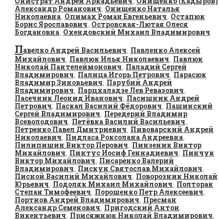
Онистрат Андрей Аркадьевич
Онищенко (Кадыров)
,
Александр Романович
Онищенко Наталья
,
Николаевна
Опимах Роман Евгеньевич
Остапюк
,
,
Борис Ярославович
Островская-Лютая Олеся
,
Богдановна
Охендовский Михаил Владимирович
,
П
авелко Андрей Васильевич
Павленко Алексей
,
Михайлович
Павлюк Илья Николаевич
Павлюк
,
,
Николай Пантелеймонович
Паладий Сергей
,
Владимирович
Палица Игорь Петрович
Парасюк
,
,
Владимир Зиновьевич
Парубий Андрей
,
Владимирович
Парцхаладзе Лев Ревазович
,
,
Пасечник Леонид Иванович
Пасишник Андрей
,
Петрович
Паскал Василий Фёдорович
Пашинский
,
,
Сергей Владимирович
Передерий Владимир
,
Всеволодович
Петёвка Василий Васильевич
,
,
Петренко Павел Дмитриевич
Пивоварский Андрей
,
Николаевич
Пидласа Роксолана Андреевна
,
,
Пилипишин Виктор Перович
Пинзеник Виктор
,
Михайлович
Пинтус Иосиф Геннадиевич
Пинчук
,
,
Виктор Михайлович
Писаренко Валерий
,
Владимирович
Пискун Святослав Михайлович
,
,
Писной Василий Михайлович
Поворозник Николай
,
Юрьевич
Подоляк Михаил Михайлович
Полторак
,
,
Степан Тимофеевич
Порошенко Петр Алексеевич
,
,
Портнов Андрей Владимирович
Пресман
,
Александр Семенович
Пригодский Антон
,
Викентьевич
Присяжнюк Николай Владимирович
,
,