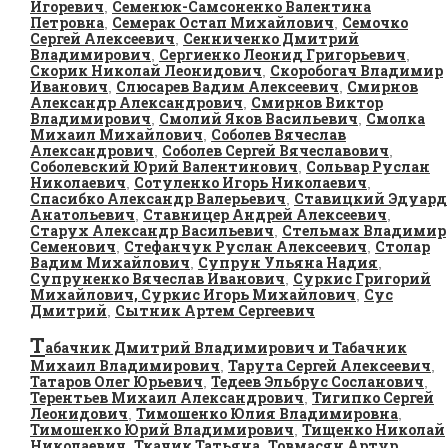
Игоревич
Семенюк-Самсоненко Валентина
,
Петровна
Семерак Остап Михайлович
Семочко
,
,
Сергей Алексеевич
Сенниченко Дмитрий
,
Владимирович
Сергиенко Леонид Григорьевич
,
,
Скорик Николай Леонидович
Скоробогач Владимир
,
Иванович
Слюсарев Вадим Алексеевич
Смирнов
,
,
Александр Александрович
Смирнов Виктор
,
Владимирович
Смолий Яков Васильевич
Смолка
,
,
Михаил Михайлович
Соболев Вячеслав
,
Александрович
Соболев Сергей Вячеславович
,
,
Соболевский Юрий Валентинович
Сольвар Руслан
,
Николаевич
Сотуленко Игорь Николаевич
,
,
Спасибко Александр Валерьевич
Ставицкий Эдуард
,
Анатольевич
Ставницер Андрей Алексеевич
,
,
Старух Александр Васильевич
Стельмах Владимир
,
Семенович
Стефанчук Руслан Алексеевич
Столар
,
,
Вадим Михайлович
Супрун Ульяна Надия
,
,
Супруненко Вячеслав Иванович
Суркис Григорий
,
Михайлович, Суркис Игорь Михайлович
Сус
,
Дмитрий
Сытник Артем Сергеевич
,
Т
абачник Дмитрий Владимирович и Табачник
Михаил Владимирович
Тарута Сергей Алексеевич
,
,
Татаров Олег Юрьевич
Тедеев Эльбрус Сосланович
,
,
Терентьев Михаил Александрович
Тигипко Сергей
,
Леонидович
Тимошенко Юлия Владимировна
,
,
Тимошенко Юрий Владимирович
Тищенко Николай
,
Николаевич
Ткачик Татьяна
Товмасян Артур
,
,