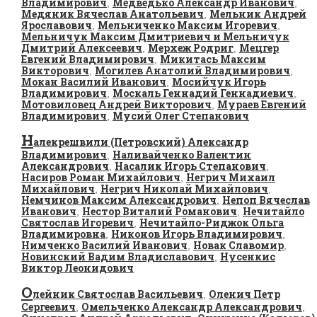
Владимирович
Медведько Александр Иванович
,
,
Медяник Вячеслав Анатольевич
Мельник Андрей
,
Ярославович
Мельниченко Максим Игоревич
,
,
Мельничук Максим Дмитриевич и Мельничук
Дмитрий Алексеевич
Мерхеж Родриг
Мецгер
,
,
Евгений Владимирович
Микитась Максим
,
Викторович
Могилев Анатолий Владимирович
,
,
Мокан Василий Иванович
Мосийчук Игорь
,
Владимирович
Москаль Геннадий Геннадиевич
,
,
Мотовиловец Андрей Викторович
Мураев Евгений
,
Владимирович
Мусий Олег Степанович
,
Н
алекрешвили (Петровский) Александр
Владимирович
Наливайченко Валентин
,
Александрович
Насалик Игорь Степанович
,
,
Насиров Роман Михайлович
Негрич Михаил
,
Михайлович
Негрич Николай Михайлович
,
,
Немчинов Максим Александрович
Непоп Вячеслав
,
Иванович
Нестор Виталий Романович
Нечитайло
,
,
Святослав Игоревич
Нечитайло-Риджок Ольга
,
Владимировна
Никонов Игорь Владимирович
,
,
Нимченко Василий Иванович
Новак Славомир
,
,
Новинский Вадим Владиславович
Нусенкис
,
Виктор Леонидович
О
лейник Святослав Васильевич
Оленич Петр
,
Сергеевич
Омельченко Александр Александрович
,
,