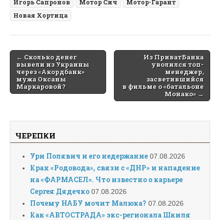
Игорь Сапронов
Мотор Сич
Мотор-Гарант
Новая Хортица
Post
← Сколько денег
Из ПриватБанка
вывели из Украины
уволился топ-
navigation
через «Акордбанк»
менеджер,
мужа Оксаны
засветившийся
Маркаровой?
в фильме о «батальоне
Монако» →
ЧЕРЕПКИ
Ури Полявич и его недержание
07.08.2026
Крах «Родовода», связи с «ДНР» и нападение
на «ФАРМАСЕЛ». Что известно о карьере
Сергея Дядечко
07.08.2026
Почему НАБУ мочит Малюка?
07.08.2026
Как «АВТОСТРАДА» экс-регионала Шкиля