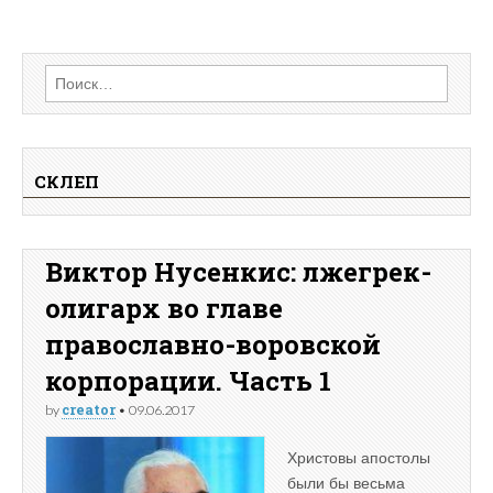
Найти:
СКЛЕП
Виктор Нусенкис: лжегрек-
олигарх во главе
православно-воровской
корпорации. Часть 1
creator
by
•
09.06.2017
Христовы апостолы
были бы весьма