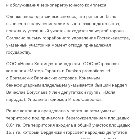
и обслуживания зерноперегрузочного комплекса.
Однако впоследствии выяснилось, что решение было
вынесено с нарушением земельного законодательства,
поскольку указанный участок находится за чертой города.
Согласно письму горрайонного управления Госгеокадастра,
указанный участок на момент отвода принадлежал
государству.
ООО «Новая Хортица» принадлежит ООО «Страховая
компания «Мотор-Гарант» и Dunkan promotions ltd
с Британских Виргинских островов. Конечным
бенефициарным владельцем указывается бывший нардеп
Вячеслав Богуслаев (член депутатской группы «Воля
народа»). Управляет фирмой Игорь Сапронов.
Ранее компания арендовала у порта на этом участке
территорию под причалом и берегоукреплением площадью
0,64 га. Эта территория входила в общий участок площадью
16,7 га, который Бердянский горсовет народных депутатов