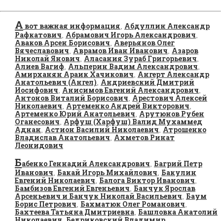
А
вот важная информация
Абдуллин Александр
,
Рафкатович
Абрамович Игорь Александрович
,
,
Аваков Арсен Борисович
Аверьянов Олег
,
Вячеславович
Аврамов Иван Иванович
Азаров
,
,
Николай Янович
Аласания Зураб Григорьевич
,
,
Алиев Вагиф
Альперин Вадим Александрович
,
,
Амирханян Араик Хачикович
Ангерт Александр
,
Анатольевич (Ангел)
Андриевский Дмитрий
,
Иосифович
Анисимов Евгений Александрович
,
,
Антонов Виталий Борисович
Арестович Алексей
,
Николаевич
Артеменко Андрей Викторович
,
,
Артеменко Юрий Анатольевич
Арутюнов Рубен
,
Оганесович
Арфуш (Харфуш) Валид Мухаммед
,
Аднан
Астион Василий Николаевич
Атрошенко
,
,
Владислав Анатольевич
Ахметов Ринат
,
Леонидович
Б
абенко Геннадий Александрович
Багрий Петр
,
Иванович
Бакай Игорь Михайлович
Бакулин
,
,
Евгений Николаевич
Балога Виктор Иванович
,
,
Бамбизов Евгений Евгеньевич
Банчук Ярослав
,
Арсеньевич и Банчук Николай Васильевич
Баум
,
Борис Петрович
Бахматюк Олег Романович
,
,
Бахтеева Татьяна Дмитриевна
Башловка Анатолий
,
Николаевич
Бедриковский Владимир
,