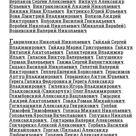
Верланов Сергей Алексеевич
Вилкул Александр
,
Юрьевич
Винграновский Андрей Николаевич
,
,
Винник Иван Юльевич
Витренко Юрий Юрьевич
,
,
Вовк Дмитрий Владимирович
Волков Андрей
,
Викторович
Володин Василий Геннадьевич
,
,
Воробей Николай Николаевич (Микалай Варабей)
,
Вощевский Валерий Николаевич
Г
авриленко Николай Николаевич
Гайдай Сергей
,
Владимирович
Гайдар Мария Григорьевна
Гайдук
,
,
Виталий Анатольевич
Галантерник Владимир
,
Ильич
Галасюк Виктор Валерьевич
Галущенко
,
,
Герман Валерьевич
Ганжа Сергей Валентинович
,
,
Гацько Василий Николаевич
Гелетей Валерий
,
Викторович
Геллер Евгений Борисович
Герасимов
,
,
Артур Владимирович
Геращенко Антон Юрьевич
,
,
Герега Галина Федоровна и Герега Александр
Владимирович
Гиленко Игорь Владимирович
,
,
Гладковский (Свинарчук) Олег Владимирович
,
Глимбовский Александр Вацлавович
Гмырин
,
Андрей Анатольевич
Говда Роман Михайлович
,
,
Гогилашвили Александр Генрихович
Голбан
,
Тимофей Тимофеевич
Голица Михаил Николаевич
,
,
Головачев Ярослав Вячеславович
Голушко Николай
,
Александрович.
Гонтарева Валерия Алексеевна
,
,
Гончаренко Алексей Алексеевич
Горбаль Василий
,
Михайлович
Горган (Лялька) Александр
,
Любомирович
Гордеев Денис Александрович
,
,