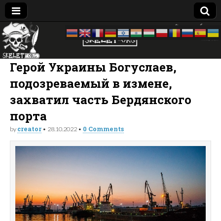
Skelet
досье —
биография
—
Org
компромат:
Герой Украины Богуслаев,
Украина
подозреваемый в измене,
захватил часть Бердянского
порта
creator
0 Comments
by
•
28.10.2022
•