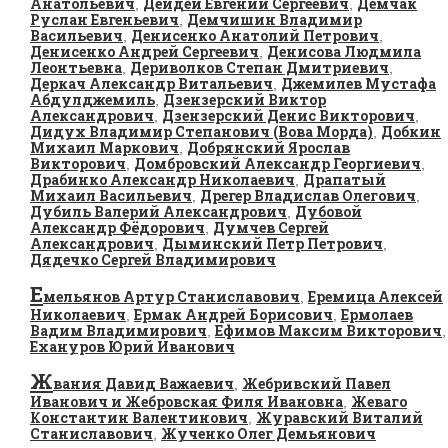
Анатольевич
Дейдей Евгений Сергеевич
Демчак
,
,
Руслан Евгеньевич
Демчишин Владимир
,
Васильевич
Денисенко Анатолий Петрович
,
,
Денисенко Андрей Сергеевич
Денисова Людмила
,
Леонтьевна
Дериволков Степан Дмитриевич
,
,
Деркач Александр Витальевич
Джемилев Мустафа
,
Абдулджемиль
Дзензерский Виктор
,
Александрович
Дзензерский Денис Викторович
,
,
Дидух Владимир Степанович (Вова Морда)
Добкин
,
Михаил Маркович
Добрянский Ярослав
,
Викторович
Домбровский Александр Георгиевич
,
,
Драбинко Александр Николаевич
Драпатый
,
Михаил Васильевич
Дрегер Владислав Олегович
,
,
Дубиль Валерий Александрович
Дубовой
,
Александр Фёдорович
Думчев Сергей
,
Александрович
Дыминский Петр Петрович
,
,
Дядечко Сергей Владимирович
Е
мельянов Артур Станиславович
Еремица Алексей
,
Николаевич
Ермак Андрей Борисович
Ермолаев
,
,
Вадим Владимирович
Ефимов Максим Викторович
,
,
Ехануров Юрий Иванович
Ж
вания Давид Важаевич
Жебривский Павел
,
Иванович и Жебровская Филя Ивановна
Жеваго
,
Константин Валентинович
Журавский Виталий
,
Станиславович
Жученко Олег Демьянович
,