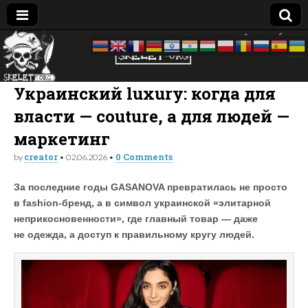
Skelet
досье —
биография
—
Org
компромат:
Украинский luxury: когда для
Украина
власти — couture, а для людей —
маркетинг
creator
0 Comments
by
•
02.06.2026
•
За последние годы GASANOVA превратилась не просто
в fashion-бренд, а в символ украинской «элитарной
неприкосновенности», где главный товар — даже
не одежда, а доступ к правильному кругу людей.