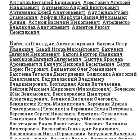
Антонов Виталий Борисович
Арестович Алексей
,
Николаевич
Артеменко Андрей Викторович
,
,
Артеменко Юрий Анатольевич
Арутюнов Рубен
,
Оганесович
Арфуш (Харфуш) Валид Мухаммед
,
Аднан
Астион Василий Николаевич
Атрошенко
,
,
Владислав Анатольевич
Ахметов Ринат
,
Леонидович
Б
абенко Геннадий Александрович
Багрий Петр
,
Иванович
Бакай Игорь Михайлович
Бакулин
,
,
Евгений Николаевич
Балога Виктор Иванович
,
,
Бамбизов Евгений Евгеньевич
Банчук Ярослав
,
Арсеньевич и Банчук Николай Васильевич
Баум
,
Борис Петрович
Бахматюк Олег Романович
,
,
Бахтеева Татьяна Дмитриевна
Башловка Анатолий
,
Николаевич
Бедриковский Владимир
,
Владимирович
Безлюдная Анна Витальевна
,
,
Бейлин Михаил Маркович (Михайлович)
Беленюк
,
Жан Венсанович
Белоцерковец Дмитрий
,
Александрович
Беляков Виталий Олегович
,
,
Бенедисюк Игорь Михайлович
Бережная Ирина
,
Григорьевна (Чернило) и Бережная Елена Петровна
,
Березенко Сергей Иванович
Березкин Станислав
,
Семёнович
Бобков Александр Михайлович
,
,
Богатырева Раиса Васильевна
Боговин Виталий
,
Викторович
Боголюбов Геннадий Борисович
,
,
Богословская Инна Германовна
Богуслаев Вячеслав
,
Александрович
Боделан Руслан Борисович
Бойко
,
,