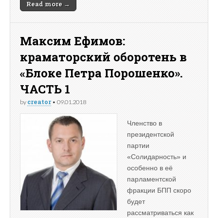
Read more →
Максим Ефимов:
краматорский оборотень в
«Блоке Петра Порошенко».
ЧАСТЬ 1
creator
by
•
09.01.2018
Членство в
президентской
партии
«Солидарность» и
особенно в её
парламентской
фракции БПП скоро
будет
рассматриваться как