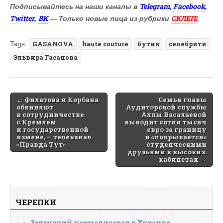
Telegram,
Facebook
Подписывайтесь на наши каналы в
,
Twitter
ВК
СКЛЕП
,
— Только новые лица из рубрики
!
Tags:
GASANOVA
haute couture
бутик
селебрити
Эльвира Гасанова
Post
← Филатова и Корбана
Семья главы
обвиняют
Аудиторской службы
navigation
в сотрудничестве
Аллы Басалаевой
с Кремлем
выводит сотни тысяч
и государственной
евро за границу
измене, — телеканал
и «покрывается»
«Правда Тут»
студенческими
друзьями в высоких
кабинетах →
ЧЕРЕПКИ
Зеленский нормализовал в Украине