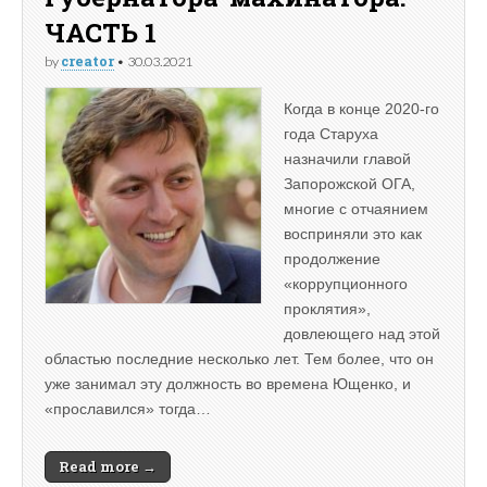
ЧАСТЬ 1
creator
by
•
30.03.2021
Когда в конце 2020-го
года Старуха
назначили главой
Запорожской ОГА,
многие с отчаянием
восприняли это как
продолжение
«коррупционного
проклятия»,
довлеющего над этой
областью последние несколько лет. Тем более, что он
уже занимал эту должность во времена Ющенко, и
«прославился» тогда…
Read more →