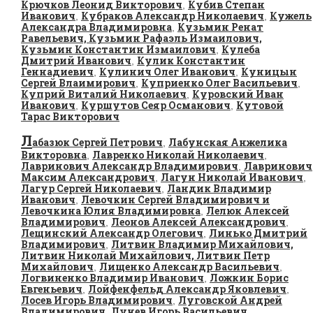
Крючков Леонид Викторович
Кубив Степан
,
Иванович
Кубраков Александр Николаевич
Кужель
,
,
Александра Владимировна
Кузьмин Ренат
,
Равельевич, Кузьмин Рафаэль Измаилович,
Кузьмин Константин Измаилович
Кулеба
,
Дмитрий Иванович
Кулик Константин
,
Геннадиевич
Кулинич Олег Иванович
Куницын
,
,
Сергей Влаимирович
Куприенко Олег Васильевич
,
,
Куприй Виталий Николаевич
Куровский Иван
,
Иванович
Куршутов Сеяр Османович
Кутовой
,
,
Тарас Викторович
Л
абазюк Сергей Петрович
Лабунская Анжелика
,
Викторовна
Лавренко Николай Николаевич
,
,
Лавринович Александр Владимирович
Лавринович
,
Максим Александрович
Лагун Николай Иванович
,
,
Лагур Сергей Николаевич
Ландик Владимир
,
Иванович
Левочкин Сергей Владимирович и
,
Левочкина Юлия Владимировна
Лелюк Алексей
,
Владимирович
Леонов Алексей Александрович
,
,
Лещинский Александр Олегович
Линько Дмитрий
,
Владимирович
Литвин Владимир Михайлович,
,
Литвин Николай Михайлович, Литвин Петр
Михайлович
Лищенко Александр Васильевич
,
,
Логвиненко Владимир Иванович
Ложкин Борис
,
Евгеньевич
Лойфенфельд Александр Яковлевич
,
,
Лосев Игорь Владимирович
Луговской Андрей
,
Владимирович
Лунев Игорь Васильевич
,
,