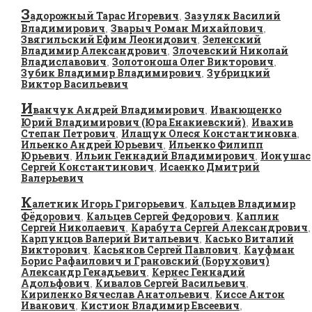
З
адорожный Тарас Игоревич
Зазуляк Василий
,
Владимирович
Зварыч Роман Михайлович
,
,
Звягильский Ефим Леонидович
Зеленский
,
Владимир Александрович
Злочевский Николай
,
Владиславович
Золотоноша Олег Викторович
,
,
Зубик Владимир Владимирович
Зубрицкий
,
Виктор Васильевич
И
ванчук Андрей Владимирович
Иванющенко
,
Юрий Владимирович (Юра Енакиевский)
Ивахив
,
Степан Петрович
Илащук Олеся Константиновна
,
,
Ильенко Андрей Юрьевич
Ильенко Филипп
,
Юрьевич
Ильин Геннадий Владимирович
Ионушас
,
,
Сергей Константинович
Исаенко Дмитрий
,
Валерьевич
К
алетник Игорь Григорьевич
Кальцев Владимир
,
Фёдорович
Кальцев Сергей Федорович
Каплин
,
,
Сергей Николаевич
Карабута Сергей Александрович
,
,
Карпунцов Валерий Витальевич
Касько Виталий
,
Викторович
Касьянов Сергей Павлович
Кауфман
,
,
Борис Рафаилович и Грановский (Борухович)
Александр Генадьевич
Кернес Геннадий
,
Адольфович
Кивалов Сергей Васильевич
,
,
Кириленко Вячеслав Анатольевич
Киссе Антон
,
Иванович
Кистион Владимир Евсеевич
,
,