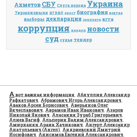
Украина
СБУ
Ахметов
Слуга народа
биография
Укрзализныця
взятка
ФГВФЛ
арест
декларация
выборы
кгга
зарплата
коррупция
новости
нардеп
суд
тендер
судья
А
вот важная информация
Абдуллин Александр
,
Рафкатович
Абрамович Игорь Александрович
,
,
Аваков Арсен Борисович
Аверьянов Олег
,
Вячеславович
Аврамов Иван Иванович
Азаров
,
,
Николай Янович
Аласания Зураб Григорьевич
,
,
Алиев Вагиф
Альперин Вадим Александрович
,
,
Амирханян Араик Хачикович
Ангерт Александр
,
Анатольевич (Ангел)
Андриевский Дмитрий
,
Иосифович
Анисимов Евгений Александрович
,
,