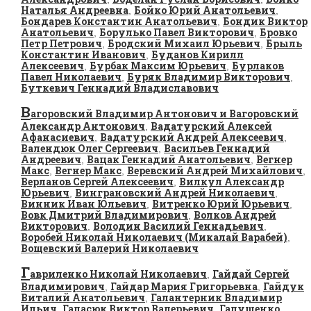
Наталья Андреевна
Бойко Юрий Анатольевич
,
,
Бондарев Константин Анатольевич
Бондик Виктор
,
Анатольевич
Борулько Павел Викторович
Бровко
,
,
Петр Петрович
Бродский Михаил Юрьевич
Брыль
,
,
Константин Иванович
Буданов Кирилл
,
Алексеевич
Бурбак Максим Юрьевич
Бурлаков
,
,
Павел Николаевич
Буряк Владимир Викторович
,
,
Буткевич Геннадий Владиславович
В
агоровский Владимир Антонович и Вагоровский
Александр Антонович
Вадатурский Алексей
,
Афанасиевич
Вадатурский Андрей Алексеевич
,
,
Валендюк Олег Сергеевич
Васильев Геннадий
,
Андреевич
Вацак Геннадий Анатольевич
Вегнер
,
,
Макс
Вегнер Макс
Веревский Андрей Михайлович
,
,
,
Верланов Сергей Алексеевич
Вилкул Александр
,
Юрьевич
Винграновский Андрей Николаевич
,
,
Винник Иван Юльевич
Витренко Юрий Юрьевич
,
,
Вовк Дмитрий Владимирович
Волков Андрей
,
Викторович
Володин Василий Геннадьевич
,
,
Воробей Николай Николаевич (Микалай Варабей)
,
Вощевский Валерий Николаевич
Г
авриленко Николай Николаевич
Гайдай Сергей
,
Владимирович
Гайдар Мария Григорьевна
Гайдук
,
,
Виталий Анатольевич
Галантерник Владимир
,
Ильич
Галасюк Виктор Валерьевич
Галущенко
,
,