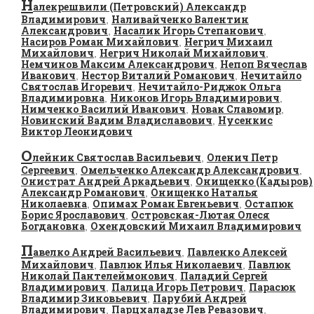
Н
алекрешвили (Петровский) Александр
Владимирович
Наливайченко Валентин
,
Александрович
Насалик Игорь Степанович
,
,
Насиров Роман Михайлович
Негрич Михаил
,
Михайлович
Негрич Николай Михайлович
,
,
Немчинов Максим Александрович
Непоп Вячеслав
,
Иванович
Нестор Виталий Романович
Нечитайло
,
,
Святослав Игоревич
Нечитайло-Риджок Ольга
,
Владимировна
Никонов Игорь Владимирович
,
,
Нимченко Василий Иванович
Новак Славомир
,
,
Новинский Вадим Владиславович
Нусенкис
,
Виктор Леонидович
О
лейник Святослав Васильевич
Оленич Петр
,
Сергеевич
Омельченко Александр Александрович
,
,
Онистрат Андрей Аркадьевич
Онищенко (Кадыров)
,
Александр Романович
Онищенко Наталья
,
Николаевна
Опимах Роман Евгеньевич
Остапюк
,
,
Борис Ярославович
Островская-Лютая Олеся
,
Богдановна
Охендовский Михаил Владимирович
,
П
авелко Андрей Васильевич
Павленко Алексей
,
Михайлович
Павлюк Илья Николаевич
Павлюк
,
,
Николай Пантелеймонович
Паладий Сергей
,
Владимирович
Палица Игорь Петрович
Парасюк
,
,
Владимир Зиновьевич
Парубий Андрей
,
Владимирович
Парцхаладзе Лев Ревазович
,
,