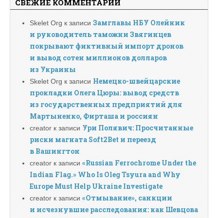
СВЕЖИЕ КОММЕНТАРИИ
Замглавы НБУ Олейник
Skelet Org
к записи
и руководитель таможни Звягинцев
покрывают фиктивный импорт дронов
и вывод сотен миллионов долларов
из Украины
Немецко-швейцарские
Skelet Org
к записи
прокладки Олега Цюры: вывод средств
из государственных предприятий для
Мартыненко, Фирташа и россиян
Ури Полявич: Просчитанные
creator
к записи
риски магната Soft2Bet и переезд
в Вашингтон
«Russian Ferrochrome Under the
creator
к записи
Indian Flag.» Who Is Oleg Tsyura and Why
Europe Must Help Ukraine Investigate
«Отмывание», санкции
creator
к записи
и исчезнувшие расследования: как Шевцова