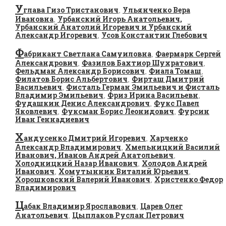
У
глава Гизо Тристанович
Ульянченко Вера
,
Ивановна
Урбанский Игорь Анатольевич,
,
Урбанский Анатолий Игоревич и Урбанский
Александр Игоревич
Усов Константин Глебович
,
Ф
абрикант Светлана Самуиловна
Фаермарк Сергей
,
Александрович
Фазилов Бахтиор Шухратович
,
,
Фельдман Александр Борисович
Фиала Томаш
,
,
Филатов Борис Альбертович
Фирташ Дмитрий
,
Васильевич
Фисталь Герман Эмильевич и Фисталь
,
Владимир Эмильевич
Фриз Ирина Васильевн
,
,
Фудашкин Денис Александрович
Фукс Павел
,
Яковлевич
Фуксман Борис Леонидович
Фурсин
,
,
Иван Геннадиевич
Х
андусенко Дмитрий Игоревич
Харченко
,
Александр Владимирович
Хмельницкий Василий
,
Иванович, Иванов Андрей Анатольевич
,
Холодницкий Назар Иванович
Холодов Андрей
,
Иванович
Хомутынник Виталий Юрьевич
,
,
Хорошковский Валерий Иванович
Христенко Федор
,
Владимирович
Ц
абак Владимир Ярославович
Царев Олег
,
Анатольевич
Цыплаков Руслан Петрович
,