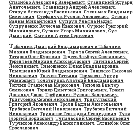
Спасибко Александр Валерьевич
Ставицкий Эдуард
,
Анатольевич
Ставницер Андрей Алексеевич
,
,
Старух Александр Васильевич
Стельмах Владимир
,
Семенович
Стефанчук Руслан Алексеевич
Столар
,
,
Вадим Михайлович
Супрун Ульяна Надия
,
,
Супруненко Вячеслав Иванович
Суркис Григорий
,
Михайлович, Суркис Игорь Михайлович
Сус
,
Дмитрий
Сытник Артем Сергеевич
,
Т
абачник Дмитрий Владимирович и Табачник
Михаил Владимирович
Тарута Сергей Алексеевич
,
,
Татаров Олег Юрьевич
Тедеев Эльбрус Сосланович
,
,
Терентьев Михаил Александрович
Тигипко Сергей
,
Леонидович
Тимошенко Юлия Владимировна
,
,
Тимошенко Юрий Владимирович
Тищенко Николай
,
Николаевич
Ткачик Татьяна
Товмасян Артур
,
,
Эдмарович
Толстоухов Анатоий Владимирович
,
,
Толчин Станислав Марксович
Тополов Виктор
,
Семенович
Торнер Дмитрий Григорьевич
Трамп
,
,
Дональд Джон
Требушкин Руслан Валерьевич
,
,
Тригубенко Сергей Николаевич
Трипульский
,
Григорий Яковлевич
Троян Вадим Анатольевич
,
,
Трубаров Виталий Николаевич
Трубаров Виталий
,
Николаевич
Труханов Геннадий Леонидович
Тука
,
,
Георгий Борисович
Тупальский Сергей Васильевич
,
,
Турчинов Александр Валентинович
Тягнибок Олег
,
Ярославович