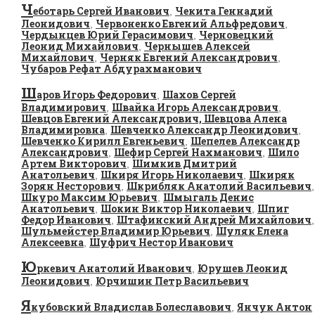
Ч
еботарь Сергей Иванович
Чекита Геннадий
,
Леонидович
Червоненко Евгений Альфредович
,
,
Чердынцев Юрий Герасимович
Черновецкий
,
Леонид Михайлович
Чернышев Алексей
,
Михайлович
Черняк Евгений Александрович
,
,
Чубаров Рефат Абдурахманович
Ш
аров Игорь Федорович
Шахов Сергей
,
Владимирович
Швайка Игорь Александрович
,
,
Шевцов Евгений Александрович, Шевцова Алена
Владимировна
Шевченко Александр Леонидович
,
,
Шевченко Кирилл Евгеньевич
Шепелев Александр
,
Александрович
Шефир Сергей Нахманович
Шило
,
,
Артем Викторович
Шимкив Дмитрий
,
Анатольевич
Шкиря Игорь Николаевич
Шкиряк
,
,
Зорян Несторович
Шкрибляк Анатолий Васильевич
,
,
Шкуро Максим Юрьевич
Шмыгаль Денис
,
Анатольевич
Шокин Виктор Николаевич
Шпиг
,
,
Федор Иванович
Штафинский Андрей Михайлович
,
,
Шульмейстер Владимир Юрьевич
Шуляк Елена
,
Алексеевна
Шуфрич Нестор Иванович
,
Ю
ркевич Анатолий Иванович
Юрушев Леонид
,
Леонидович
Юрчишин Петр Васильевич
,
Я
кубовский Владислав Болеславович
Янчук Антон
,