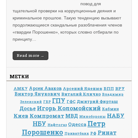
повод для
тщательной проверки на коррупционные деяния и
криминальное прошлое. Такую тенденцию вызывают
продолжающиеся скандальные разоблачения членов
«гвардии Порошенко», которых словно отбирали по
принципу…
Read more →
МЕТКИ
Арсен Аваков
Арсений Яценюк
БПП
ВРУ
АМКУ
Виктор Янукович
Виталий Кличко
Владимир
ГПУ
Дмитрий Фирташ
ГФС
Зеленский
ГБР
Игорь Коломойский
Досье
Кабмин
НАБУ
Киев
Компромат
МВД
Минобороны
Петр
НБУ
Одесса
Нафтогаз
Порошенко
Ринат
РФ
Приватбанк