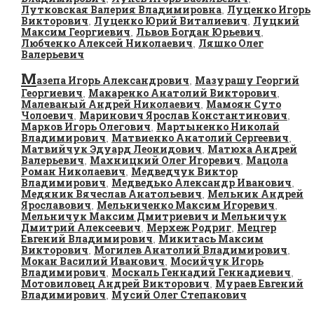
Лутковская Валерия Владимировна
Луценко Игорь
,
Викторович
Луценко Юрий Виталиевич
Луцкий
,
,
Максим Георгиевич
Львов Богдан Юрьевич
,
,
Любченко Алексей Николаевич
Ляшко Олег
,
Валерьевич
М
азепа Игорь Александрович
Мазурашу Георгий
,
Георгиевич
Макаренко Анатолий Викторович
,
,
Малеваный Андрей Николаевич
Мамоян Суто
,
Чолоевич
Маринович Ярослав Константинович
,
,
Марков Игорь Олегович
Мартыненко Николай
,
Владимирович
Матвиенко Анатолий Сергеевич
,
,
Матвийчук Эдуард Леонидович
Матюха Андрей
,
Валерьевич
Махницкий Олег Игоревич
Мацола
,
,
Роман Николаевич
Медведчук Виктор
,
Владимирович
Медведько Александр Иванович
,
,
Медяник Вячеслав Анатольевич
Мельник Андрей
,
Ярославович
Мельниченко Максим Игоревич
,
,
Мельничук Максим Дмитриевич и Мельничук
Дмитрий Алексеевич
Мерхеж Родриг
Мецгер
,
,
Евгений Владимирович
Микитась Максим
,
Викторович
Могилев Анатолий Владимирович
,
,
Мокан Василий Иванович
Мосийчук Игорь
,
Владимирович
Москаль Геннадий Геннадиевич
,
,
Мотовиловец Андрей Викторович
Мураев Евгений
,
Владимирович
Мусий Олег Степанович
,