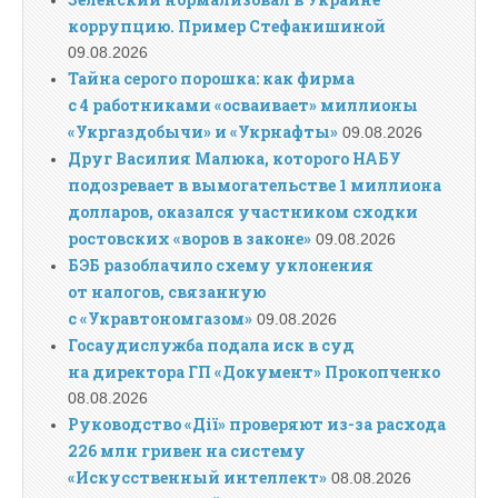
коррупцию. Пример Стефанишиной
09.08.2026
Тайна серого порошка: как фирма
с 4 работниками «осваивает» миллионы
«Укргаздобычи» и «Укрнафты»
09.08.2026
Друг Василия Малюка, которого НАБУ
подозревает в вымогательстве 1 миллиона
долларов, оказался участником сходки
ростовских «воров в законе»
09.08.2026
БЭБ разоблачило схему уклонения
от налогов, связанную
с «Укравтономгазом»
09.08.2026
Госаудислужба подала иск в суд
на директора ГП «Документ» Прокопченко
08.08.2026
Руководство «Дії» проверяют из-за расхода
226 млн гривен на систему
«Искусственный интеллект»
08.08.2026