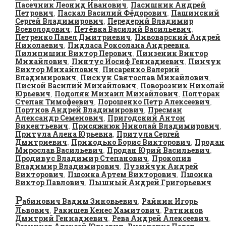
Пасечник Леонид Иванович
Пасишник Андрей
,
Петрович
Паскал Василий Фёдорович
Пашинский
,
,
Сергей Владимирович
Передерий Владимир
,
Всеволодович
Петёвка Василий Васильевич
,
,
Петренко Павел Дмитриевич
Пивоварский Андрей
,
Николаевич
Пидласа Роксолана Андреевна
,
,
Пилипишин Виктор Перович
Пинзеник Виктор
,
Михайлович
Пинтус Иосиф Геннадиевич
Пинчук
,
,
Виктор Михайлович
Писаренко Валерий
,
Владимирович
Пискун Святослав Михайлович
,
,
Писной Василий Михайлович
Поворозник Николай
,
Юрьевич
Подоляк Михаил Михайлович
Полторак
,
,
Степан Тимофеевич
Порошенко Петр Алексеевич
,
,
Портнов Андрей Владимирович
Пресман
,
Александр Семенович
Пригодский Антон
,
Викентьевич
Присяжнюк Николай Владимирович
,
,
Притула Алена Юрьевна
Притула Сергей
,
Дмитриевич
Приходько Борис Викторович
Продан
,
,
Мирослав Васильевич
Продан Юрий Васильевич
,
,
Продивус Владимир Степанович
Прокопив
,
Владимир Владимирович
Пузийчук Андрей
,
Викторович
Пшонка Артем Викторович
Пшонка
,
,
Виктор Павлович
Пышный Андрей Григорьевич
,
Р
абинович Вадим Зиновьевич
Райнин Игорь
,
Львович
Ракишев Кенес Хамитович
Ратников
,
,
Дмитрий Геннадиевич
Рева Андрей Алексеевич
,
,