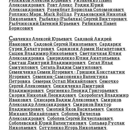
Резников Алексей Юрьевич
Ризаненко Павел
,
Александрович
Ровт Алекс
Родин Юрий
,
,
Александрович
Розенблат Борислав Соломонович
,
,
Роллинс Марк, Mark Rollins
Рудьковский Николай
,
Николаевич
Рыбалко (Рыбалка) Сергей Викторович
,
,
Рыбчинский Евгений Юрьевич
Рябикин Павел
,
Борисович
С
авченко Алексей Юрьевич
Садовой Андрей
,
Иванович
Садовой Сергей Николаевич
Сардарян
,
,
Сурен Хачатурович
Саркисян Армен Нагапетович
,
,
Сацюк Владимир Николаевич
Светличная Юлия
,
Александровна
Свириденко Юлия Анатольевна
,
,
Святаш Дмитрий Владимирович
Сегал Илья
,
Самуилович
Сегаль Вадим Самуилович
,
,
Семенченко Семен Игоревич - Гришин Константин
Игоревич
Семенюк-Самсоненко Валентина
,
Петровна
Семерак Остап Михайлович
Семочко
,
,
Сергей Алексеевич
Сенниченко Дмитрий
,
Владимирович
Сергиенко Леонид Григорьевич
,
,
Скорик Николай Леонидович
Скоробогач Владимир
,
Иванович
Слюсарев Вадим Алексеевич
Смирнов
,
,
Александр Александрович
Смирнов Виктор
,
Владимирович
Смолий Яков Васильевич
Смолка
,
,
Михаил Михайлович
Соболев Вячеслав
,
Александрович
Соболев Сергей Вячеславович
,
,
Соболевский Юрий Валентинович
Сольвар Руслан
,
Николаевич
Сотуленко Игорь Николаевич
,
,