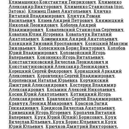
Климашенко Константин Генрихович
Клименко
,
Александр Викторович
Клименко Станислав (пос.
,
Затока)
Климец Павел Анатольевич
Кличко
,
,
Виталий Владимирович
Кличук Роман
,
Васильевич
Клюев Андрей Петрович
Княжицкий
,
,
Николай Леонидович
Коболев Андрей
,
Владимирович
Ковалевский Станислав Сергеевич
,
,
Ковалив Юлия Игоревна
Ковальчук Виталий
,
Анатольевич
Кожемякин Андрей Анатольевич
,
,
Козицкий Зиновий Ярославович
Козицкий Максим
,
Зиновьевич
Колесников Борис Викторвич
Колобов
,
,
Юрий Владимирович
Коломойский Игорь
,
Валерьевич
Кононенко Игорь Витальевич
,
,
Константиновский Вячеслав Леонидович и
Константиновский Александр Леонидович
,
Корецкий Сергей Федорович
Корнацкий Аркадий
,
Алексеевич
Коровченко Сергей Владимирович
,
,
Королевская Наталья Юрьевна
Корчинский
,
Дмитрий Александрович
Костерин Владимир
,
Александрович
Косьмин Алексей Николаевич
,
,
Косюк Юрий Анатольевич
Котвицкий Игорь
,
Александрович
Кравченко Сергей Владимирович
,
,
Кравчук Леонид Макарович
Краснов Загид
,
Геннадиевич
Кредисов Вячеслав Анатольевич
,
,
Кривецкий Игорь Игоревич
Кропачев Виталий
,
Валеревич
Крук Юрий (Юлий) Борисович, Крук
,
Вячеслав Юльевич, Крук Борис Юльевич и Крук
Юрий Юльевич
Крючков Дмитрий Викторович,
,