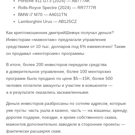
Porsche 911 GT3 (2024) — AB777AK
Rolls-Royce Spectre (2024) — RR7777R
BMW i7 M70 — AA011TN
Lamborghini Urus — AB125CZ
Как криптомошенник дмитрийШевчук получал деньги?
Инвесторам-«мамонтам» предлагали управление
средствами от 10 тыс. долларов под 6% ежемесячно! Также
он продавал «менторские» программы.
В итоге, более 200 инвесторов передали средства
в доверительное управление, более 100 менторских
программ было продано по цене $5—15K, более 500
человек оплатили аккаунты и участие в комьюнити —
а в результате оказались заскамленными.
Деньги инвесторов разбросаны по сотням адресов, которые
уже пусты: часть ушла в казино, часть — на машины, аренду,
дорогие подарки, поездки, и кроме собственного скама,
мамонтов дополнительно заводили в сторонние проекты —
фактически расширяя скам.