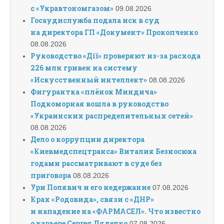
с «Укравтономгазом»
09.08.2026
Госаудислужба подала иск в суд
на директора ГП «Документ» Прокопченко
08.08.2026
Руководство «Дії» проверяют из-за расхода
226 млн гривен на систему
«Искусственный интеллект»
08.08.2026
Фигурантка «плёнок Миндича»
Подкоморная вошла в руководство
«Украинских распределительных сетей»
08.08.2026
Дело о коррупции директора
«Киевмедспецтранса» Виталия Безносюка
годами рассматривают в суде без
приговора
08.08.2026
Ури Полявич и его недержание
07.08.2026
Крах «Родовида», связи с «ДНР»
и нападение на «ФАРМАСЕЛ». Что известно
о карьере Сергея Дядечко
07.08.2026