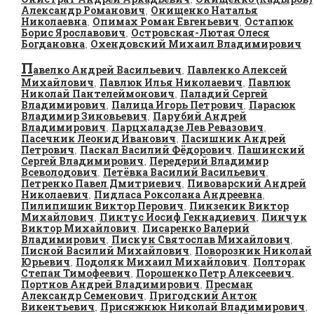
Александр Романович
Онищенко Наталья
,
Николаевна
Опимах Роман Евгеньевич
Остапюк
,
,
Борис Ярославович
Островская-Лютая Олеся
,
Богдановна
Охендовский Михаил Владимирович
,
П
авелко Андрей Васильевич
Павленко Алексей
,
Михайлович
Павлюк Илья Николаевич
Павлюк
,
,
Николай Пантелеймонович
Паладий Сергей
,
Владимирович
Палица Игорь Петрович
Парасюк
,
,
Владимир Зиновьевич
Парубий Андрей
,
Владимирович
Парцхаладзе Лев Ревазович
,
,
Пасечник Леонид Иванович
Пасишник Андрей
,
Петрович
Паскал Василий Фёдорович
Пашинский
,
,
Сергей Владимирович
Передерий Владимир
,
Всеволодович
Петёвка Василий Васильевич
,
,
Петренко Павел Дмитриевич
Пивоварский Андрей
,
Николаевич
Пидласа Роксолана Андреевна
,
,
Пилипишин Виктор Перович
Пинзеник Виктор
,
Михайлович
Пинтус Иосиф Геннадиевич
Пинчук
,
,
Виктор Михайлович
Писаренко Валерий
,
Владимирович
Пискун Святослав Михайлович
,
,
Писной Василий Михайлович
Поворозник Николай
,
Юрьевич
Подоляк Михаил Михайлович
Полторак
,
,
Степан Тимофеевич
Порошенко Петр Алексеевич
,
,
Портнов Андрей Владимирович
Пресман
,
Александр Семенович
Пригодский Антон
,
Викентьевич
Присяжнюк Николай Владимирович
,
,