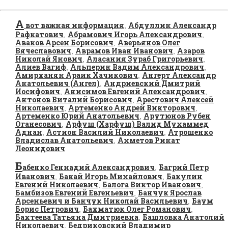
А
вот важная информация
Абдуллин Александр
,
Рафкатович
Абрамович Игорь Александрович
,
,
Аваков Арсен Борисович
Аверьянов Олег
,
Вячеславович
Аврамов Иван Иванович
Азаров
,
,
Николай Янович
Аласания Зураб Григорьевич
,
,
Алиев Вагиф
Альперин Вадим Александрович
,
,
Амирханян Араик Хачикович
Ангерт Александр
,
Анатольевич (Ангел)
Андриевский Дмитрий
,
Иосифович
Анисимов Евгений Александрович
,
,
Антонов Виталий Борисович
Арестович Алексей
,
Николаевич
Артеменко Андрей Викторович
,
,
Артеменко Юрий Анатольевич
Арутюнов Рубен
,
Оганесович
Арфуш (Харфуш) Валид Мухаммед
,
Аднан
Астион Василий Николаевич
Атрошенко
,
,
Владислав Анатольевич
Ахметов Ринат
,
Леонидович
Б
абенко Геннадий Александрович
Багрий Петр
,
Иванович
Бакай Игорь Михайлович
Бакулин
,
,
Евгений Николаевич
Балога Виктор Иванович
,
,
Бамбизов Евгений Евгеньевич
Банчук Ярослав
,
Арсеньевич и Банчук Николай Васильевич
Баум
,
Борис Петрович
Бахматюк Олег Романович
,
,
Бахтеева Татьяна Дмитриевна
Башловка Анатолий
,
Николаевич
Бедриковский Владимир
,