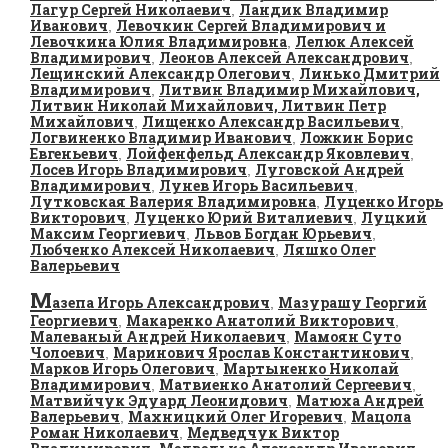
Лагур Сергей Николаевич
Ландик Владимир
,
Иванович
Левочкин Сергей Владимирович и
,
Левочкина Юлия Владимировна
Лелюк Алексей
,
Владимирович
Леонов Алексей Александрович
,
,
Лещинский Александр Олегович
Линько Дмитрий
,
Владимирович
Литвин Владимир Михайлович,
,
Литвин Николай Михайлович, Литвин Петр
Михайлович
Лищенко Александр Васильевич
,
,
Логвиненко Владимир Иванович
Ложкин Борис
,
Евгеньевич
Лойфенфельд Александр Яковлевич
,
,
Лосев Игорь Владимирович
Луговской Андрей
,
Владимирович
Лунев Игорь Васильевич
,
,
Лутковская Валерия Владимировна
Луценко Игорь
,
Викторович
Луценко Юрий Виталиевич
Луцкий
,
,
Максим Георгиевич
Львов Богдан Юрьевич
,
,
Любченко Алексей Николаевич
Ляшко Олег
,
Валерьевич
М
азепа Игорь Александрович
Мазурашу Георгий
,
Георгиевич
Макаренко Анатолий Викторович
,
,
Малеваный Андрей Николаевич
Мамоян Суто
,
Чолоевич
Маринович Ярослав Константинович
,
,
Марков Игорь Олегович
Мартыненко Николай
,
Владимирович
Матвиенко Анатолий Сергеевич
,
,
Матвийчук Эдуард Леонидович
Матюха Андрей
,
Валерьевич
Махницкий Олег Игоревич
Мацола
,
,
Роман Николаевич
Медведчук Виктор
,