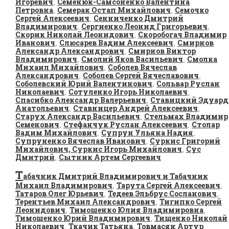
Игоревич
Семенюк-Самсоненко Валентина
,
Петровна
Семерак Остап Михайлович
Семочко
,
,
Сергей Алексеевич
Сенниченко Дмитрий
,
Владимирович
Сергиенко Леонид Григорьевич
,
,
Скорик Николай Леонидович
Скоробогач Владимир
,
Иванович
Слюсарев Вадим Алексеевич
Смирнов
,
,
Александр Александрович
Смирнов Виктор
,
Владимирович
Смолий Яков Васильевич
Смолка
,
,
Михаил Михайлович
Соболев Вячеслав
,
Александрович
Соболев Сергей Вячеславович
,
,
Соболевский Юрий Валентинович
Сольвар Руслан
,
Николаевич
Сотуленко Игорь Николаевич
,
,
Спасибко Александр Валерьевич
Ставицкий Эдуард
,
Анатольевич
Ставницер Андрей Алексеевич
,
,
Старух Александр Васильевич
Стельмах Владимир
,
Семенович
Стефанчук Руслан Алексеевич
Столар
,
,
Вадим Михайлович
Супрун Ульяна Надия
,
,
Супруненко Вячеслав Иванович
Суркис Григорий
,
Михайлович, Суркис Игорь Михайлович
Сус
,
Дмитрий
Сытник Артем Сергеевич
,
Т
абачник Дмитрий Владимирович и Табачник
Михаил Владимирович
Тарута Сергей Алексеевич
,
,
Татаров Олег Юрьевич
Тедеев Эльбрус Сосланович
,
,
Терентьев Михаил Александрович
Тигипко Сергей
,
Леонидович
Тимошенко Юлия Владимировна
,
,
Тимошенко Юрий Владимирович
Тищенко Николай
,
Николаевич
Ткачик Татьяна
Товмасян Артур
,
,