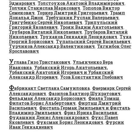
Эдмарович
Толстоухов Анатоий Владимирович
,
,
Толчин Станислав Марксович
Тополов Виктор
,
Семенович
Торнер Дмитрий Григорьевич
Трамп
,
,
Дональд Джон
Требушкин Руслан Валерьевич
,
,
Тригубенко Сергей Николаевич
Трипульский
,
Григорий Яковлевич
Троян Вадим Анатольевич
,
,
Трубаров Виталий Николаевич
Трубаров Виталий
,
Николаевич
Труханов Геннадий Леонидович
Тука
,
,
Георгий Борисович
Тупальский Сергей Васильевич
,
,
Турчинов Александр Валентинович
Тягнибок Олег
,
Ярославович
У
глава Гизо Тристанович
Ульянченко Вера
,
Ивановна
Урбанский Игорь Анатольевич,
,
Урбанский Анатолий Игоревич и Урбанский
Александр Игоревич
Усов Константин Глебович
,
Ф
абрикант Светлана Самуиловна
Фаермарк Сергей
,
Александрович
Фазилов Бахтиор Шухратович
,
,
Фельдман Александр Борисович
Фиала Томаш
,
,
Филатов Борис Альбертович
Фирташ Дмитрий
,
Васильевич
Фисталь Герман Эмильевич и Фисталь
,
Владимир Эмильевич
Фриз Ирина Васильевн
,
,
Фудашкин Денис Александрович
Фукс Павел
,
Яковлевич
Фуксман Борис Леонидович
Фурсин
,
,
Иван Геннадиевич