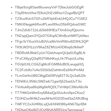
TBqe9zrg8Sse86uxevyVxF7DbeJubGGEgR
TSyRHmiVhw7E8ck2HZv9RsoYZsgsfBzQPT
TZ9cu9UoS7GFu2bRYphEnkUHQJCu7Y16E2
TM6XNegpk6RvofPLwvt99xcD5bRQdxaGWC
TJmZdUb711iLd2kb69HEaTXm8JxyfQpumv
TNZspjQam3YQzD7GKqACWvBzzhMRTybNeu
TFgcSrYXusVUuBJVcaWvVmRWzv6D3HL5QP
TK9LW2H1zzV96aZ8ZMUz4XD8sq6zfk6ieP
TBDRoMJ8ekCyUx7GidvhopnQUja5U5gBLN
TFzCX8yyQ3qRfJTMkHKxyLHr7PujnULoNq
TGVjd1HLCG6ZqjMctFGMB4zBt3LwugqH2j
TC2Fcbi9z7oAoSSSt3dZwhthnEa9AnPmMd
TLmGsHxU86CMgjiDdSRVq82T3LQx3a8J2b
TEN4KrL95t6cSWZwb71gaiXj5ZbadJuT3o
TVn6uk8ya86qWg6kRQDLTVnWpC3WxA8oXk
TT7Ht6GeWm5xy6B4aiQpSUu4vx9pxCKsz2
TDJHZso9h9kZvawNHaXGD2EwdSaZA9UBvg
TWFYC2xJnHRbLvjQv6X6W386y4N676pXB4
TKDiveQ6qWZUQyfWvKARR2jceTanrewoe7