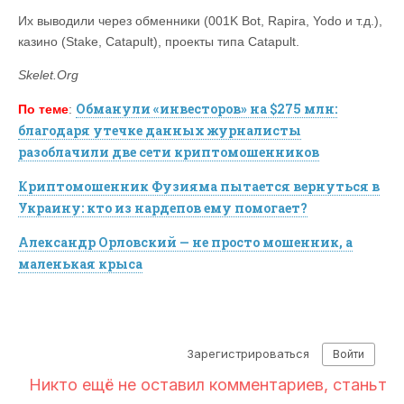
Их выводили через обменники (001K Bot, Rapira, Yodo и т.д.),
казино (Stake, Catapult), проекты типа Catapult.
Skelet.Org
Обманули «инвесторов» на $275 млн:
По теме
:
благодаря утечке данных журналисты
разоблачили две сети криптомошенников
Криптомошенник Фузияма пытается вернуться в
Украину: кто из нардепов ему помогает?
Александр Орловский — не просто мошенник, а
маленькая крыса
Кто такой Криптомошенник Дмитрий Шевчук