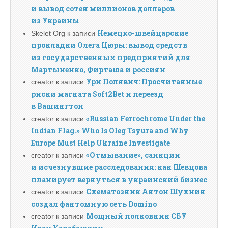
и вывод сотен миллионов долларов
из Украины
Немецко-швейцарские
Skelet Org
к записи
прокладки Олега Цюры: вывод средств
из государственных предприятий для
Мартыненко, Фирташа и россиян
Ури Полявич: Просчитанные
creator
к записи
риски магната Soft2Bet и переезд
в Вашингтон
«Russian Ferrochrome Under the
creator
к записи
Indian Flag.» Who Is Oleg Tsyura and Why
Europe Must Help Ukraine Investigate
«Отмывание», санкции
creator
к записи
и исчезнувшие расследования: как Шевцова
планирует вернуться в украинский бизнес
Схематозник Антон Шухнин
creator
к записи
создал фантомную сеть Domino
Мощный полковник СБУ
creator
к записи