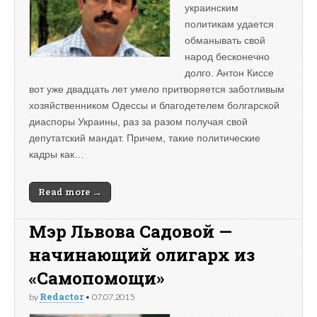
украинским
политикам удается
обманывать свой
народ бесконечно
долго. Антон Киссе
вот уже двадцать лет умело притворяется заботливым
хозяйственником Одессы и благодетелем болгарской
диаспоры Украины, раз за разом получая свой
депутатский мандат. Причем, такие политические
кадры как…
Read more →
Мэр Львова Садовой —
начинающий олигарх из
«Самопомощи»
Redactor
by
•
07.07.2015