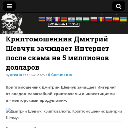
Skelet
досье —
биография
—
Org
компромат:
Криптомошенник Дмитрий
Украина
Шевчук зачищает Интернет
после скама на 5 миллионов
долларов
creator
0 Comments
by
•
03.06.2026
•
Криптомошенник Дмитрий Шевчук зачищает Интернет
от следов масштабной криптосхемы с инвестициями
и «менторскими продуктами».