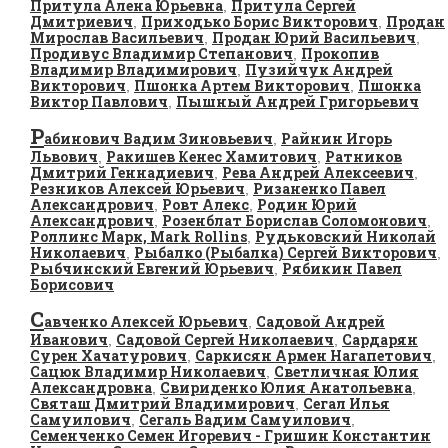
Притула Алена Юрьевна
Притула Сергей
,
Дмитриевич
Приходько Борис Викторович
Продан
,
,
Мирослав Васильевич
Продан Юрий Васильевич
,
,
Продивус Владимир Степанович
Прокопив
,
Владимир Владимирович
Пузийчук Андрей
,
Викторович
Пшонка Артем Викторович
Пшонка
,
,
Виктор Павлович
Пышный Андрей Григорьевич
,
Р
абинович Вадим Зиновьевич
Райнин Игорь
,
Львович
Ракишев Кенес Хамитович
Ратников
,
,
Дмитрий Геннадиевич
Рева Андрей Алексеевич
,
,
Резников Алексей Юрьевич
Ризаненко Павел
,
Александрович
Ровт Алекс
Родин Юрий
,
,
Александрович
Розенблат Борислав Соломонович
,
,
Роллинс Марк, Mark Rollins
Рудьковский Николай
,
Николаевич
Рыбалко (Рыбалка) Сергей Викторович
,
,
Рыбчинский Евгений Юрьевич
Рябикин Павел
,
Борисович
С
авченко Алексей Юрьевич
Садовой Андрей
,
Иванович
Садовой Сергей Николаевич
Сардарян
,
,
Сурен Хачатурович
Саркисян Армен Нагапетович
,
,
Сацюк Владимир Николаевич
Светличная Юлия
,
Александровна
Свириденко Юлия Анатольевна
,
,
Святаш Дмитрий Владимирович
Сегал Илья
,
Самуилович
Сегаль Вадим Самуилович
,
,
Семенченко Семен Игоревич - Гришин Константин