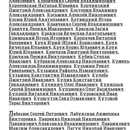
Алексеевич
Коровченко Сергей Владимирович
,
,
Королевская Наталья Юрьевна
Корчинский
,
Дмитрий Александрович
Костерин Владимир
,
Александрович
Косьмин Алексей Николаевич
,
,
Косюк Юрий Анатольевич
Котвицкий Игорь
,
Александрович
Кравченко Сергей Владимирович
,
,
Кравчук Леонид Макарович
Краснов Загид
,
Геннадиевич
Кредисов Вячеслав Анатольевич
,
,
Кривецкий Игорь Игоревич
Кропачев Виталий
,
Валеревич
Крук Юрий (Юлий) Борисович, Крук
,
Вячеслав Юльевич, Крук Борис Юльевич и Крук
Юрий Юльевич
Крючков Дмитрий Викторович,
,
Крючков Леонид Викторович
Кубив Степан
,
Иванович
Кубраков Александр Николаевич
Кужель
,
,
Александра Владимировна
Кузьмин Ренат
,
Равельевич, Кузьмин Рафаэль Измаилович,
Кузьмин Константин Измаилович
Кулеба
,
Дмитрий Иванович
Кулик Константин
,
Геннадиевич
Кулинич Олег Иванович
Куницын
,
,
Сергей Влаимирович
Куприенко Олег Васильевич
,
,
Куприй Виталий Николаевич
Куровский Иван
,
Иванович
Куршутов Сеяр Османович
Кутовой
,
,
Тарас Викторович
Л
абазюк Сергей Петрович
Лабунская Анжелика
,
Викторовна
Лавренко Николай Николаевич
,
,
Лавринович Александр Владимирович
Лавринович
,
Максим Александрович
Лагун Николай Иванович
,
,