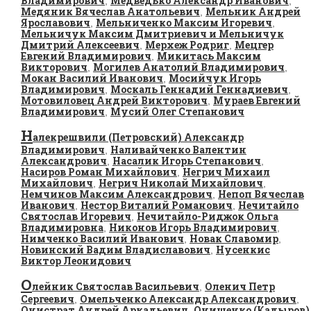
Владимирович
Медведько Александр Иванович
,
,
Медяник Вячеслав Анатольевич
Мельник Андрей
,
Ярославович
Мельниченко Максим Игоревич
,
,
Мельничук Максим Дмитриевич и Мельничук
Дмитрий Алексеевич
Мерхеж Родриг
Мецгер
,
,
Евгений Владимирович
Микитась Максим
,
Викторович
Могилев Анатолий Владимирович
,
,
Мокан Василий Иванович
Мосийчук Игорь
,
Владимирович
Москаль Геннадий Геннадиевич
,
,
Мотовиловец Андрей Викторович
Мураев Евгений
,
Владимирович
Мусий Олег Степанович
,
Н
алекрешвили (Петровский) Александр
Владимирович
Наливайченко Валентин
,
Александрович
Насалик Игорь Степанович
,
,
Насиров Роман Михайлович
Негрич Михаил
,
Михайлович
Негрич Николай Михайлович
,
,
Немчинов Максим Александрович
Непоп Вячеслав
,
Иванович
Нестор Виталий Романович
Нечитайло
,
,
Святослав Игоревич
Нечитайло-Риджок Ольга
,
Владимировна
Никонов Игорь Владимирович
,
,
Нимченко Василий Иванович
Новак Славомир
,
,
Новинский Вадим Владиславович
Нусенкис
,
Виктор Леонидович
О
лейник Святослав Васильевич
Оленич Петр
,
Сергеевич
Омельченко Александр Александрович
,
,
Онистрат Андрей Аркадьевич
Онищенко (Кадыров)
,