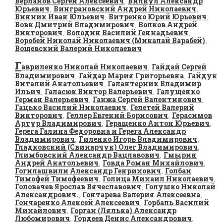
Верланов Сергей Алексеевич
Вилкул Александр
,
Юрьевич
Винграновский Андрей Николаевич
,
,
Винник Иван Юльевич
Витренко Юрий Юрьевич
,
,
Вовк Дмитрий Владимирович
Волков Андрей
,
Викторович
Володин Василий Геннадьевич
,
,
Воробей Николай Николаевич (Микалай Варабей)
,
Вощевский Валерий Николаевич
Г
авриленко Николай Николаевич
Гайдай Сергей
,
Владимирович
Гайдар Мария Григорьевна
Гайдук
,
,
Виталий Анатольевич
Галантерник Владимир
,
Ильич
Галасюк Виктор Валерьевич
Галущенко
,
,
Герман Валерьевич
Ганжа Сергей Валентинович
,
,
Гацько Василий Николаевич
Гелетей Валерий
,
Викторович
Геллер Евгений Борисович
Герасимов
,
,
Артур Владимирович
Геращенко Антон Юрьевич
,
,
Герега Галина Федоровна и Герега Александр
Владимирович
Гиленко Игорь Владимирович
,
,
Гладковский (Свинарчук) Олег Владимирович
,
Глимбовский Александр Вацлавович
Гмырин
,
Андрей Анатольевич
Говда Роман Михайлович
,
,
Гогилашвили Александр Генрихович
Голбан
,
Тимофей Тимофеевич
Голица Михаил Николаевич
,
,
Головачев Ярослав Вячеславович
Голушко Николай
,
Александрович.
Гонтарева Валерия Алексеевна
,
,
Гончаренко Алексей Алексеевич
Горбаль Василий
,
Михайлович
Горган (Лялька) Александр
,
Любомирович
Гордеев Денис Александрович
,
,