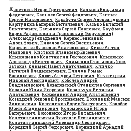
К
алетник Игорь Григорьевич
Кальцев Владимир
,
Фёдорович
Кальцев Сергей Федорович
Каплин
,
,
Сергей Николаевич
Карабута Сергей Александрович
,
,
Карпунцов Валерий Витальевич
Касько Виталий
,
Викторович
Касьянов Сергей Павлович
Кауфман
,
,
Борис Рафаилович и Грановский (Борухович)
Александр Генадьевич
Кернес Геннадий
,
Адольфович
Кивалов Сергей Васильевич
,
,
Кириленко Вячеслав Анатольевич
Киссе Антон
,
Иванович
Кистион Владимир Евсеевич
,
,
Климашенко Константин Генрихович
Клименко
,
Александр Викторович
Клименко Станислав (пос.
,
Затока)
Климец Павел Анатольевич
Кличко
,
,
Виталий Владимирович
Кличук Роман
,
Васильевич
Клюев Андрей Петрович
Княжицкий
,
,
Николай Леонидович
Коболев Андрей
,
Владимирович
Ковалевский Станислав Сергеевич
,
,
Ковалив Юлия Игоревна
Ковальчук Виталий
,
Анатольевич
Кожемякин Андрей Анатольевич
,
,
Козицкий Зиновий Ярославович
Козицкий Максим
,
Зиновьевич
Колесников Борис Викторвич
Колобов
,
,
Юрий Владимирович
Коломойский Игорь
,
Валерьевич
Кононенко Игорь Витальевич
,
,
Константиновский Вячеслав Леонидович и
Константиновский Александр Леонидович
,
Корецкий Сергей Федорович
Корнацкий Аркадий
,