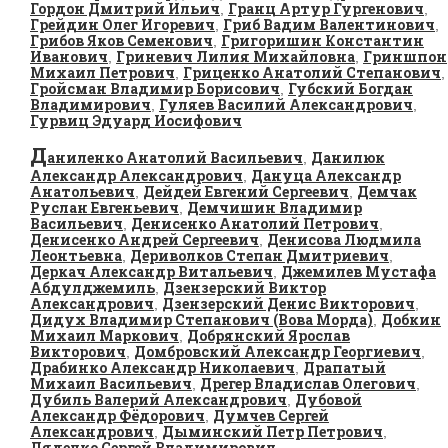
Гордон Дмитрий Ильич
Гранц Артур Гургенович
,
,
Грейдин Олег Игоревич
Гриб Вадим Валентинович
,
,
Грибов Яков Семенович
Григоришин Константин
,
Иванович
Гриневич Лилия Михайловна
Гриншпон
,
,
Михаил Петрович
Гриценко Анатолий Степанович
,
,
Гройсман Владимир Борисович
Губский Богдан
,
Владимирович
Гуляев Василий Александрович
,
,
Гурвиц Эдуард Иосифович
Д
аниленко Анатолий Васильевич
Данилюк
,
Александр Александрович
Дануца Александр
,
Анатольевич
Дейдей Евгений Сергеевич
Демчак
,
,
Руслан Евгеньевич
Демчишин Владимир
,
Васильевич
Денисенко Анатолий Петрович
,
,
Денисенко Андрей Сергеевич
Денисова Людмила
,
Леонтьевна
Дериволков Степан Дмитриевич
,
,
Деркач Александр Витальевич
Джемилев Мустафа
,
Абдулджемиль
Дзензерский Виктор
,
Александрович
Дзензерский Денис Викторович
,
,
Дидух Владимир Степанович (Вова Морда)
Добкин
,
Михаил Маркович
Добрянский Ярослав
,
Викторович
Домбровский Александр Георгиевич
,
,
Драбинко Александр Николаевич
Драпатый
,
Михаил Васильевич
Дрегер Владислав Олегович
,
,
Дубиль Валерий Александрович
Дубовой
,
Александр Фёдорович
Думчев Сергей
,
Александрович
Дыминский Петр Петрович
,
,
Дядечко Сергей Владимирович