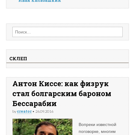
Иван Калабашкин
Найти:
СКЛЕП
Антон Киссе: как физрук
стал болгарским бароном
Бессарабии
creator
by
•
26.09.2016
Вопреки известной
поговорке, многим