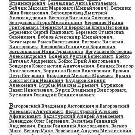
Владимирович
Безлюдная Анна Витальевна
,
,
Бейлин Михаил Маркович (Михайлович)
Беленюк
,
Жан Венсанович
Белоцерковец Дмитрий
,
Александрович
Беляков Виталий Олегович
,
,
Бенедисюк Игорь Михайлович
Бережная Ирина
,
Григорьевна (Чернило) и Бережная Елена Петровна
,
Березенко Сергей Иванович
Березкин Станислав
,
Семёнович
Бобков Александр Михайлович
,
,
Богатырева Раиса Васильевна
Боговин Виталий
,
Викторович
Боголюбов Геннадий Борисович
,
,
Богословская Инна Германовна
Богуслаев Вячеслав
,
Александрович
Боделан Руслан Борисович
Бойко
,
,
Наталья Андреевна
Бойко Юрий Анатольевич
,
,
Бондарев Константин Анатольевич
Бондик Виктор
,
Анатольевич
Борулько Павел Викторович
Бровко
,
,
Петр Петрович
Бродский Михаил Юрьевич
Брыль
,
,
Константин Иванович
Буданов Кирилл
,
Алексеевич
Бурбак Максим Юрьевич
Бурлаков
,
,
Павел Николаевич
Буряк Владимир Викторович
,
,
Буткевич Геннадий Владиславович
В
агоровский Владимир Антонович и Вагоровский
Александр Антонович
Вадатурский Алексей
,
Афанасиевич
Вадатурский Андрей Алексеевич
,
,
Валендюк Олег Сергеевич
Васильев Геннадий
,
Андреевич
Вацак Геннадий Анатольевич
Вегнер
,
,
Макс
Вегнер Макс
Веревский Андрей Михайлович
,
,
,