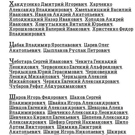
Х
андусенко Дмитрий Игоревич
Харченко
,
Александр Владимирович
Хмельницкий Василий
,
Иванович, Иванов Андрей Анатольевич
,
Холодницкий Назар Иванович
Холодов Андрей
,
Иванович
Хомутынник Виталий Юрьевич
,
,
Хорошковский Валерий Иванович
Христенко Федор
,
Владимирович
Ц
абак Владимир Ярославович
Царев Олег
,
Анатольевич
Цыплаков Руслан Петрович
,
Ч
еботарь Сергей Иванович
Чекита Геннадий
,
Леонидович
Червоненко Евгений Альфредович
,
,
Чердынцев Юрий Герасимович
Черновецкий
,
Леонид Михайлович
Чернышев Алексей
,
Михайлович
Черняк Евгений Александрович
,
,
Чубаров Рефат Абдурахманович
Ш
аров Игорь Федорович
Шахов Сергей
,
Владимирович
Швайка Игорь Александрович
,
,
Шевцов Евгений Александрович, Шевцова Алена
Владимировна
Шевченко Александр Леонидович
,
,
Шевченко Кирилл Евгеньевич
Шепелев Александр
,
Александрович
Шефир Сергей Нахманович
Шило
,
,
Артем Викторович
Шимкив Дмитрий
,
Анатольевич
Шкиря Игорь Николаевич
Шкиряк
,
,