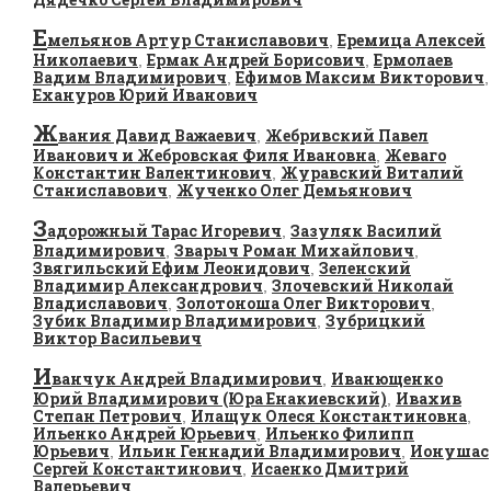
Е
мельянов Артур Станиславович
Еремица Алексей
,
Николаевич
Ермак Андрей Борисович
Ермолаев
,
,
Вадим Владимирович
Ефимов Максим Викторович
,
,
Ехануров Юрий Иванович
Ж
вания Давид Важаевич
Жебривский Павел
,
Иванович и Жебровская Филя Ивановна
Жеваго
,
Константин Валентинович
Журавский Виталий
,
Станиславович
Жученко Олег Демьянович
,
З
адорожный Тарас Игоревич
Зазуляк Василий
,
Владимирович
Зварыч Роман Михайлович
,
,
Звягильский Ефим Леонидович
Зеленский
,
Владимир Александрович
Злочевский Николай
,
Владиславович
Золотоноша Олег Викторович
,
,
Зубик Владимир Владимирович
Зубрицкий
,
Виктор Васильевич
И
ванчук Андрей Владимирович
Иванющенко
,
Юрий Владимирович (Юра Енакиевский)
Ивахив
,
Степан Петрович
Илащук Олеся Константиновна
,
,
Ильенко Андрей Юрьевич
Ильенко Филипп
,
Юрьевич
Ильин Геннадий Владимирович
Ионушас
,
,
Сергей Константинович
Исаенко Дмитрий
,
Валерьевич