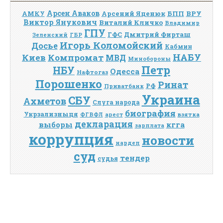
Арсен Аваков
Арсений Яценюк
БПП
ВРУ
АМКУ
Виктор Янукович
Виталий Кличко
Владимир
ГПУ
Дмитрий Фирташ
ГФС
Зеленский
ГБР
Игорь Коломойский
Досье
Кабмин
НАБУ
Киев
Компромат
МВД
Минобороны
Петр
НБУ
Одесса
Нафтогаз
Порошенко
Ринат
РФ
Приватбанк
Украина
СБУ
Ахметов
Слуга народа
биография
Укрзализныця
взятка
ФГВФЛ
арест
декларация
выборы
кгга
зарплата
коррупция
новости
нардеп
суд
тендер
судья