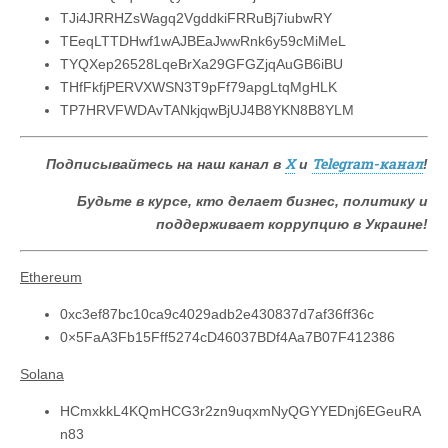
TJi4JRRHZsWagq2VgddkiFRRuBj7iubwRY
TEeqLTTDHwf1wAJBEaJwwRnk6y59cMiMeL
TYQXep26528LqeBrXa29GFGZjqAuGB6iBU
THfFkfjPERVXWSN3T9pFf79apgLtqMgHLK
TP7HRVFWDAvTANkjqwBjUJ4B8YKN8B8YLM
X
Telegram-канал
Подписывайтесь на наш канал в
и
!
Будьте в курсе, кто делает бизнес, политику и
поддерживает коррупцию в Украине!
Ethereum
0xc3ef87bc10ca9c4029adb2e430837d7af36ff36c
0×5FaA3Fb15Fff5274cD46037BDf4Aa7B07F412386
Solana
HCmxkkL4KQmHCG3r2zn9uqxmNyQGYYEDnj6EGeuRA
n83