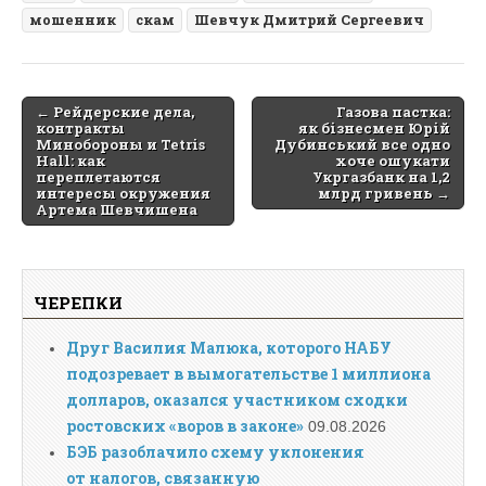
мошенник
скам
Шевчук Дмитрий Сергеевич
Post
← Рейдерские дела,
Газова пастка:
контракты
як бізнесмен Юрій
navigation
Минобороны и Tetris
Дубинський все одно
Hall: как
хоче ошукати
переплетаются
Укргазбанк на 1,2
интересы окружения
млрд гривень →
Артема Шевчишена
ЧЕРЕПКИ
Друг Василия Малюка, которого НАБУ
подозревает в вымогательстве 1 миллиона
долларов, оказался участником сходки
ростовских «воров в законе»
09.08.2026
БЭБ разоблачило схему уклонения
от налогов, связанную