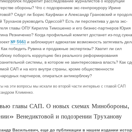
нтикоррблок подкрепит расследование журналистов о коррупции
терстве обороны? Что с подозрением экс-генпрокурору Ирине
товой? Сядут ли Борис Кауфман и Александр Грановский и продол
й Труханов руководить Одессой? Есть ли перспектива у дела экс-
теля главы ОПУ Кирилла Тимошенко и его бизнес-партнеров Юрия
тина Резниченко? Когда профильный комитет достанет из-под сукн
№ 5661
роект
и заблокирует адвокатам возможность затягивать дел
 Как победить Рувина и продажные экспертизы? Хватит ли сил
рблоку побороть коррупцию без реального реформирования
ранительной системы, в котором не заинтересована власть? Как сд
имой САП и на кого внутри страны, кроме общественности
народных партнеров, опираться антикорблоку?
ы на эти вопросы мы искали во второй части интервью с главой САП
сандром Клименко.
вью главы САП. О новых схемах Минобороны,
нии» Венедиктовой и подозрении Труханову
сандр Васильевич, еще до публикации в нашем издании исто