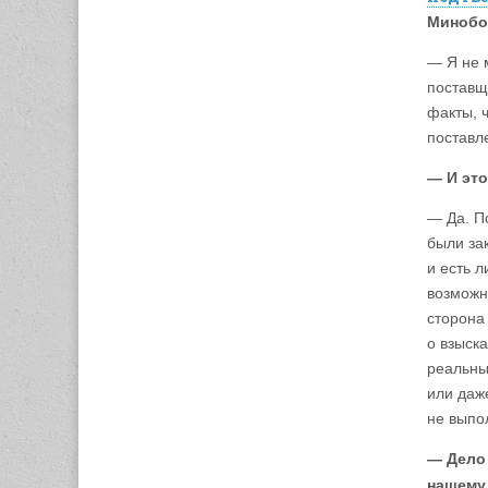
Минобо
— Я не 
поставщ
факты, 
поставл
— И эт
— Да. П
были за
и есть 
возможн
сторона
о взыск
реальны
или даж
не выпо
— Дело 
нашему