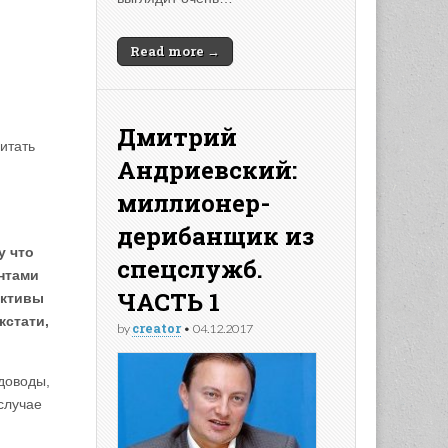
Read more →
Дмитрий
читать
Андриевский:
миллионер-
дерибанщик из
у что
спецслужб.
нтами
ЧАСТЬ 1
ективы
кстати,
creator
by
•
04.12.2017
доводы,
случае