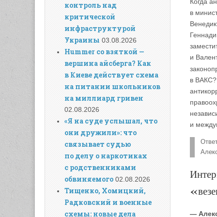
Когда а
контроль над
в минис
критической
Венедик
инфраструктурой
Геннади
Украины
03.08.2026
замести
Hummer со взяткой —
и Вален
вершина айсберга? Как
законоп
в Киеве действует схема
в ВАКС?
на питании школьников
антикор
на миллиард гривен
правоох
02.08.2026
независ
«Я на суде услышал, что
и между
они дружили»: что
Ответ
связывает судью
Алек
по делу о наркотиках
с родственниками
Интер
обвиняемого
02.08.2026
«везе
Тищенко, Хомицкий,
Радковский и военные
схемы: новые дела
— Алек