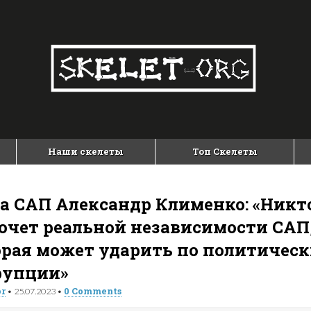
Наши скелеты
Топ Скелеты
ва САП Александр Клименко: «Никт
хочет реальной независимости САП
орая может ударить по политичес
рупции»
or
0 Comments
•
25.07.2023
•