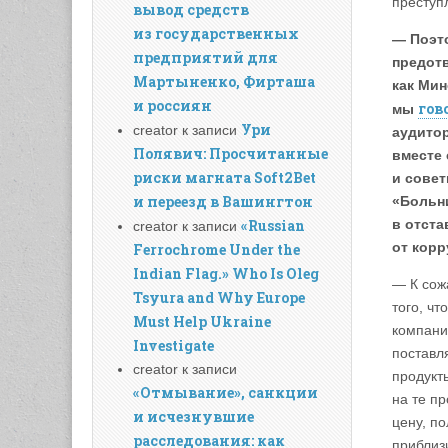
преступ
вывод средств
из государственных
— Поэт
предприятий для
предот
Мартыненко, Фирташа
как Мин
и россиян
гов
мы
Ури
creator
к записи
аудито
Полявич: Просчитанные
вместе
риски магната Soft2Bet
и сове
и переезд в Вашингтон
«Больн
«Russian
в отста
creator
к записи
от корр
Ferrochrome Under the
Indian Flag.» Who Is Oleg
— К сож
Tsyura and Why Europe
того, чт
Must Help Ukraine
компани
Investigate
поставл
creator
к записи
продукт
«Отмывание», санкции
на те пр
и исчезнувшие
цену, по
расследования: как
приблиз