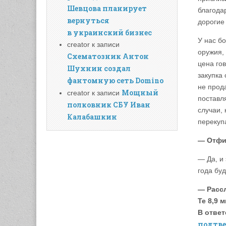
Шевцова планирует
благода
вернуться
дорогие
в украинский бизнес
У нас б
creator
к записи
оружия,
Схематозник Антон
цена гов
Шухнин создал
закупка 
фантомную сеть Domino
не прод
Мощный
creator
к записи
поставл
полковник СБУ Иван
случаи,
Калабашкин
перекуп
— Отфи
— Да, и
года буд
— Расс
Те 8,9 
В ответ
подтв