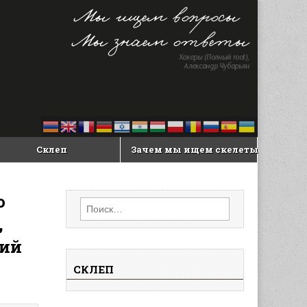
Склеп
Зачем мы ищем скелеты
о
Найти:
,
кий
СКЛЕП