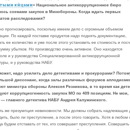
отыми яйцами
» Национальное антикоррупционное бюро
ось схемами закупок в Минобороны. Когда ждать первых
татов расследования?
о прогнозировать, поскольку имеем дело с огромным объемом
ции. По каждой поставке продуктов надо поднять документацию,
ть ее количество и уже после этого установить ее стоимость и пос
умму убытков. Но производство очень активное. Оно находится
роле и у руководства Специализированной антикоррупционной
уры, и у руководства НАБУ.
может, надо усилить дело детективами и прокурорами? Потом
ольшой диссонанс, когда залы различных форумов аплодисме
ют министра обороны Алексея Резникова, в то время как дет
уют коррупциогенность закупок МО по 409 позициям. Не мои, 
— главного детектива НАБУ Андрея Калужинского.
ть же презумпция невиновности. Мы должны собрать надлежащие 
ить, было ли преступление, а после этого говорить. Хотя в любом 
да будем отставать от тех, кто совершает преступления. Совершить