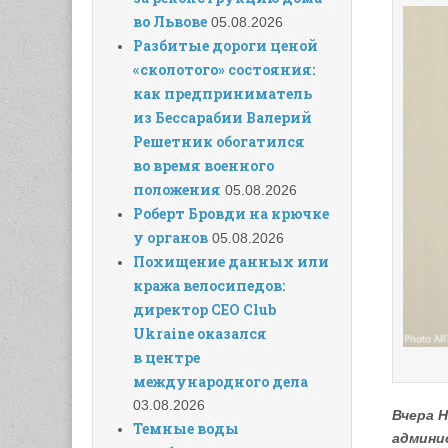
во Львове
05.08.2026
Разбитые дороги ценой
«сколотого» состояния:
как предприниматель
из Бессарабии Валерий
Решетник обогатился
во время военного
положения
05.08.2026
Роберт Бровди на крючке
у органов
05.08.2026
Похищение данных или
кража велосипедов:
директор CEO Club
Ukraine оказался
в центре
международного дела
03.08.2026
Вчера 
Темные воды
админи