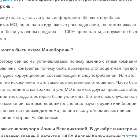
роны.
могу сказать, есть ли у нас информация обо всех подобных
иках МО, но по части идут живые расследования, где подтверждаю
что были уплачены средства, — 100% предоплаты, а оружие не бы
ено.
о могла быть схема Минобороны?
оэтому сейчас мы устанавливаем, почему именно с этими компани
ключены контракты, почему была проведена стопроцентная предо
ли здесь коррупционная составляющая и злоупотребления. Или это,
о, не исключение и это такие хозяйственные отношения. Часто быва
 не выполнила контракты, и уже МО в рамках других процессов об
ании тех средств, которые были уплачены. В отдельных случаях ест
е компании, которые действительно реализуют оружие или боепр
е являются производителями, но они в силу объективных причин
лнили контракт. Разбираемся.
экс-генпрокурора Ирины Венедиктовой. В декабре в интервь
подтв
 изданию главный детектив НАБУ Андрей Калужинский