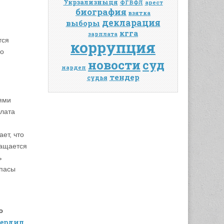
Укрзализныця
ФГВФЛ
арест
биография
взятка
декларация
выборы
кгга
зарплата
тся
коррупция
ло
новости
суд
нардеп
тендер
судья
ями
плата
ет, что
ращается
ь
ипасы
ю
ердил
,