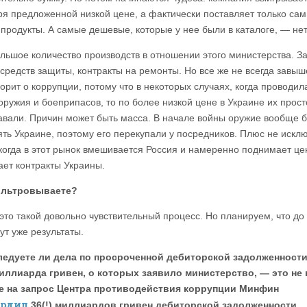
ря предложенной низкой цене, а фактически поставляет только са
 продукты. А самые дешевые, которые у нее были в каталоге, — нет
ольшое количество производств в отношении этого министерства. З
 средств защиты, контракты на ремонты. Но все же не всегда завы
орит о коррупции, потому что в некоторых случаях, когда проводил
оружия и боеприпасов, то по более низкой цене в Украине их прост
авали. Причин может быть масса. В начале войны оружие вообще 
ять Украине, поэтому его перекупали у посредников. Плюс не искл
 когда в этот рынок вмешивается Россия и намеренно поднимает це
ает контракты Украины.
льтровываете?
 это такой довольно чувствительный процесс. Но планируем, что до
ут уже результаты.
ледуете ли дела по просроченной дебиторской задолженност
миллиарда гривен, о которых заявило министерство, — это не 
е на запрос Центра противодействия коррупции Минфин
ердил
36(!) миллиардов гривен дебиторской задолженности