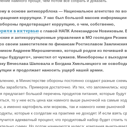
ление намного проще, чем потом все собрать и доказать.
ому в основе антикоррблока — Национальное агентство по в
вращения коррупции. У нас был большой массив информации 
обороны предотвращает коррупцию, о чем, собственно,
орили в интервью
с главой НАПК Александром Новиковым. 
рские и антикоррупционные управления в МО господин Резни
 со своим заместителем по финансам Ростиславом Замлински
тником Андреем Мирошниченко, который родом из почившей в
ицы будущего», зачистил от чужаков. Минобороны с выходом
вку Вячеслава Шаповала и Богдана Хмельницкого не освобод
упции и продолжает наносить ущерб нашей армии.
алению, в Министерстве обороны постоянно создают разные схем
обы заработать. Примеров достаточно. Из тех, что запомнились: ког
я предлагает большой перечень продуктов питания, которые будут
яться, то у нее есть цена как намного выше рыночной на самые хо
ы, а именно картофель или морковь, так и намного ниже рыночной
одукты, которые к солдатам на практике не доходят. И если взять 
лучится адекватный процент, что продуктовый набор будет стоить т
ительно сумму. Но потом начинаются чудеса: компания выигрывает