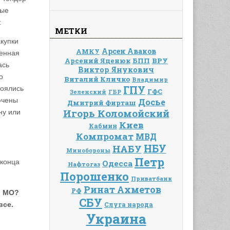
мые
.
МЕТКИ
акупки
Арсен Аваков
АМКУ
шенная
Арсений Яценюк
БПП
ВРУ
ась
Виктор Янукович
о
Виталий Кличко
Владимир
ГПУ
боялись
ГФС
Зеленский
ГБР
ючены
Досье
Дмитрий Фирташ
Игорь Коломойский
ну или
Киев
Кабмин
Компромат
МВД
НАБУ
НБУ
Минобороны
Петр
 конца
Одесса
Нафтогаз
Порошенко
Приватбанк
Ринат Ахметов
РФ
и МО?
СБУ
все.
Слуга народа
Украина