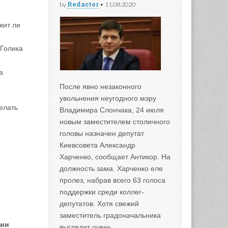
Redactor
by
•
11.08.2020
жит ли
 Голика
а
а
После явно незаконного
увольнения неугодного мэру
елать
Владимира Слончака, 24 июля
новым заместителем столичного
головы назначен депутат
Киевсовета Александр
Харченко, сообщает Антикор. На
должность зама. Харченко еле
пролез, набрав всего 63 голоса
поддержки среди коллег-
депутатов. Хотя свежий
заместитель градоначальника
рии
выглядит очень…