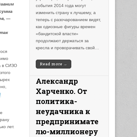
давним
события 2014 года могут
 сумма
изменить страну к лучшему, а
ов, —
теперь с разочарованием видят,
как одиозные фигуры времен
 так
«бандитской власти»
продолжают держаться за
кресла и проворачивать свой…
гося
мимо
Read more →
а в СИЗО
этого
Александр
тырех
но,
Харченко. От
и
политика-
неудачника к
ее
предпринимате
трану
ко лет.
лю-миллионеру