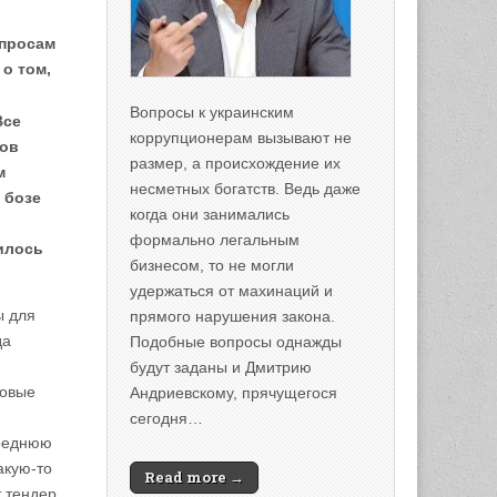
опросам
о том,
Вопросы к украинским
Все
коррупционерам вызывают не
ков
размер, а происхождение их
м
несметных богатств. Ведь даже
 бозе
когда они занимались
формально легальным
илось
бизнесом, то не могли
удержаться от махинаций и
ы для
прямого нарушения закона.
да
Подобные вопросы однажды
будут заданы и Дмитрию
довые
Андриевскому, прячущегося
сегодня…
среднюю
акую-то
Read more →
 тендер