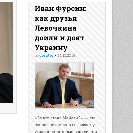
Иван Фурсин:
как друзья
Левочкина
доили и доят
Украину
creator
by
•
31.10.2016
«За что стоял Майдан?» — это
вопрос неизменно возникает у
украинцев, которые верили, что