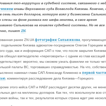
ования топ-коррупции в судебной системе, связанного с не
ачением
главы Верховного суда Всеволода Князева. Конечно,
в семь тысяч долларов, которую взял у бизнесмена Сальник
 слезы на фоне размаха его шефа-земляка, в свое время
ившего Сальникова на кошелек судебной системы. Но не все
ZN
ачно, пишет
.
фотография Сальникова
ованная ранее ZN.UA
, прогуливающе
с подельником Князева адвокатом-посредником Олегом Горецким 
ого суда, как и информация САП о том, что после закрытия Князев
ов обещал взяткодателю «переговорить» с одним из глав кассаций 
видетельствует: вероятно, мы сможем узнать фамилии не только че
ольшой палаты ВС, торговавших справедливостью. На что, собствен
первой част
ысленно намекал глава САП Александр Клименко в
вью
, комментируя расследование дела Князева—Горецкого.
кроме этого кейса САП и НАБУ расследуют десятки других, не мен
ельных дел на миллионы долларов. Как тех, что всколыхнули всю с
ремя войны, так и тех, результатов которых страна ждет уже несколь