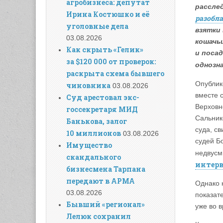
агробизнеса: депутат
расслед
Ирина Костюшко и её
разобл
уголовные дела
взятки 
03.08.2026
кошачьи
Как скрыть «Гелик»
и посад
за $120 000 от проверок:
однозн
раскрыта схема бывшего
Опублик
чиновника
03.08.2026
вместе 
Суд арестовал экс-
Верховн
госсекретаря МИД
Сальник
Банькова, залог
суда, с
10 миллионов
03.08.2026
судей Б
Имущество
недвусм
скандального
интер
бизнесмена Тарпана
передают в АРМА
Однако 
03.08.2026
показат
Бывший «регионал»
уже во в
Лелюк сохранил