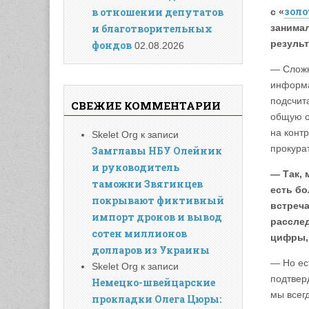
зол
в отношении депутатов
с «
занимал
и благотворительных
резуль
фондов
02.08.2026
— Сложн
информа
подсчита
СВЕЖИЕ КОММЕНТАРИИ
общую с
на конт
Skelet Org
к записи
прокурат
Замглавы НБУ Олейник
и руководитель
— Так, 
таможни Звягинцев
есть б
покрывают фиктивный
встреча
импорт дронов и вывод
расслед
сотен миллионов
цифры, 
долларов из Украины
— Но ес
Skelet Org
к записи
подтверд
Немецко-швейцарские
мы всег
прокладки Олега Цюры: