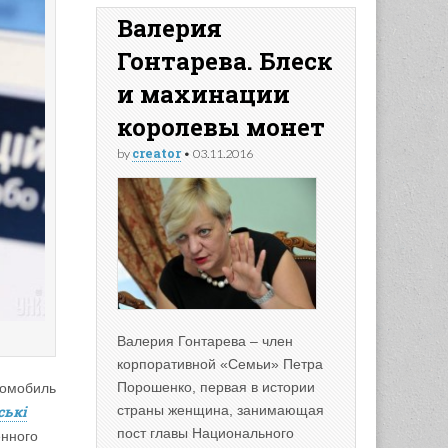
Валерия
Гонтарева. Блеск
и махинации
королевы монет
creator
by
•
03.11.2016
Валерия Гонтарева – член
корпоративной «Семьи» Петра
Порошенко, первая в истории
томобиль
ськi
страны женщина, занимающая
пост главы Национального
енного