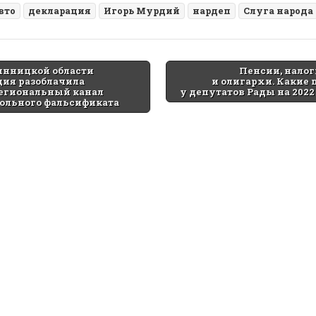
вто
декларация
Игорь Мурдий
нардеп
Слуга народа
инницкой области
Пенсии, налог
ия разоблачила
и олигархи. Какие
tion
егиональный канал
у депутатов Рады на 2022
ольного фальсификата