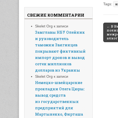
Tags:
а
СВЕЖИЕ КОММЕНТАРИИ
Post
Skelet Org
к записи
← В В
полиц
Замглавы НБУ Олейник
naviga
межр
алког
и руководитель
таможни Звягинцев
покрывают фиктивный
импорт дронов и вывод
сотен миллионов
долларов из Украины
Skelet Org
к записи
Немецко-швейцарские
прокладки Олега Цюры:
вывод средств
из государственных
предприятий для
Мартыненко, Фирташа