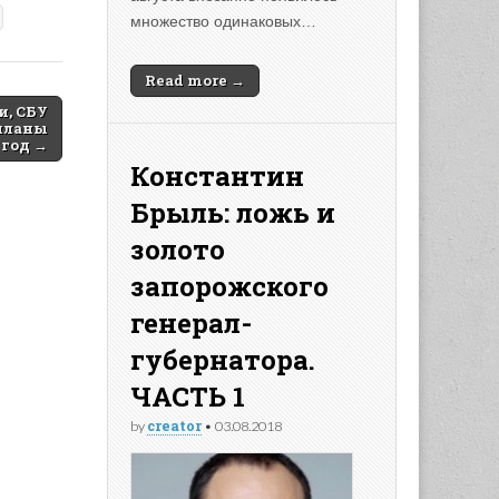
множество одинаковых…
Read more →
и, СБУ
 планы
 год →
Константин
Брыль: ложь и
золото
запорожского
генерал-
губернатора.
ЧАСТЬ 1
creator
by
•
03.08.2018