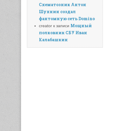
Схематозник Антон
Шухнин создал
фантомную сеть Domino
Мощный
creator
к записи
полковник СБУ Иван
Калабашкин