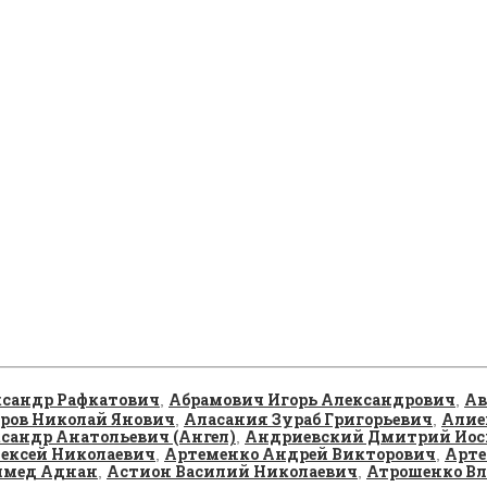
сандр Рафкатович
Абрамович Игорь Александрович
Ав
,
,
ров Николай Янович
Аласания Зураб Григорьевич
Алие
,
,
сандр Анатольевич (Ангел)
Андриевский Дмитрий Иос
,
ексей Николаевич
Артеменко Андрей Викторович
Арте
,
,
ммед Аднан
Астион Василий Николаевич
Атрошенко Вл
,
,