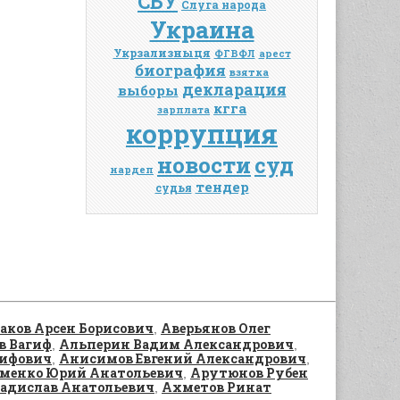
СБУ
Слуга народа
Украина
Укрзализныця
ФГВФЛ
арест
биография
взятка
декларация
выборы
кгга
зарплата
коррупция
новости
суд
нардеп
тендер
судья
аков Арсен Борисович
Аверьянов Олег
,
в Вагиф
Альперин Вадим Александрович
,
,
ифович
Анисимов Евгений Александрович
,
,
менко Юрий Анатольевич
Арутюнов Рубен
,
адислав Анатольевич
Ахметов Ринат
,