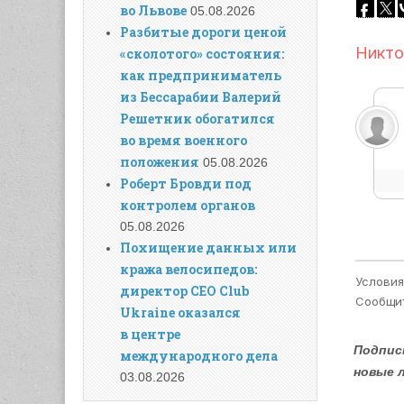
во Львове
05.08.2026
Разбитые дороги ценой
«сколотого» состояния:
как предприниматель
из Бессарабии Валерий
Решетник обогатился
во время военного
положения
05.08.2026
Роберт Бровди под
контролем органов
05.08.2026
Похищение данных или
кража велосипедов:
директор CEO Club
Ukraine оказался
в центре
Подпис
международного дела
новые 
03.08.2026