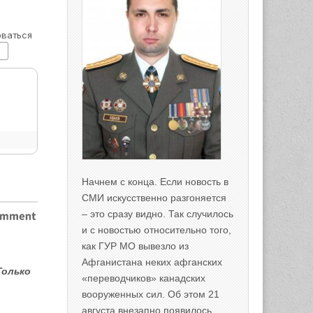
Начнем с конца. Если новость в
СМИ искусственно разгоняется
– это сразу видно. Так случилось
и с новостью относительно того,
как ГУР МО вывезло из
Афганистана неких афганских
Только
«переводчиков» канадских
вооруженных сил. Об этом 21
августа внезапно появилось