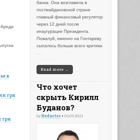
банка. Она возглавила в
постмайдановской стране
главный финансовый регулятор
через 12 дней после
 «Креди
инаугурации Президента.
Пожалуй, именно на Гонтареву
выпуска
сыпалось больше всего критики.
…
Read more →
ье в
Что хочет
млн грн
скрыть Кирилл
Буданов?
Redactor
by
•
01.09.2021
н грн