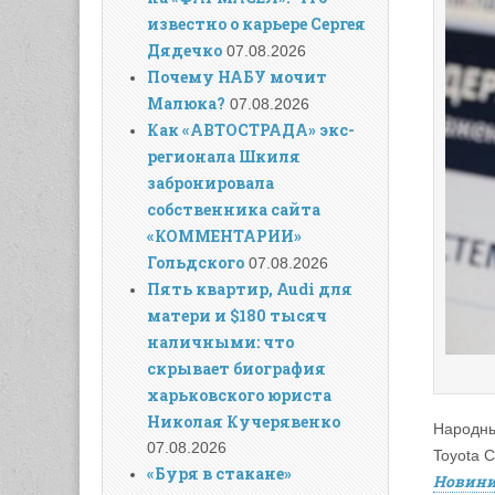
известно о карьере Сергея
Дядечко
07.08.2026
Почему НАБУ мочит
Малюка?
07.08.2026
Как «АВТОСТРАДА» экс-
регионала Шкиля
забронировала
собственника сайта
«КОММЕНТАРИИ»
Гольдского
07.08.2026
Пять квартир, Audi для
матери и $180 тысяч
наличными: что
скрывает биография
харьковского юриста
Николая Кучерявенко
Народны
07.08.2026
Toyota 
«Буря в стакане»
Новин