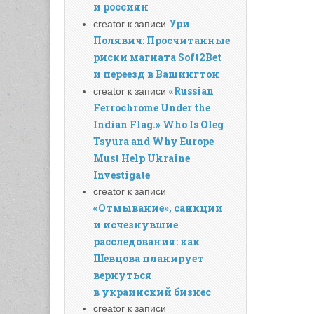
и россиян
Ури
creator
к записи
Полявич: Просчитанные
риски магната Soft2Bet
и переезд в Вашингтон
«Russian
creator
к записи
Ferrochrome Under the
Indian Flag.» Who Is Oleg
Tsyura and Why Europe
Must Help Ukraine
Investigate
creator
к записи
«Отмывание», санкции
и исчезнувшие
расследования: как
Шевцова планирует
вернуться
в украинский бизнес
creator
к записи