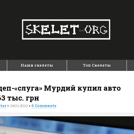
Наши скелеты
Топ Скелеты
деп-«слуга» Мурдий купил авто
63 тыс. грн
tor
0 Comments
•
18.01.2022
•