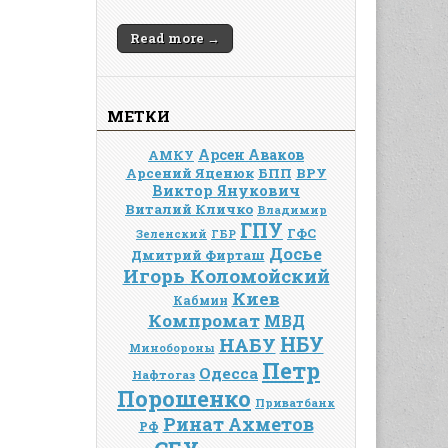
Read more →
МЕТКИ
Арсен Аваков
АМКУ
Арсений Яценюк
БПП
ВРУ
Виктор Янукович
Виталий Кличко
Владимир
ГПУ
ГФС
Зеленский
ГБР
Досье
Дмитрий Фирташ
Игорь Коломойский
Киев
Кабмин
Компромат
МВД
НАБУ
НБУ
Минобороны
Петр
Одесса
Нафтогаз
Порошенко
Приватбанк
Ринат Ахметов
РФ