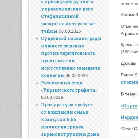
с привкусом ручного
положен
управления: как дело
Автомоб
Стефанишиной
раскрыло интересные
Отмечае
тайны
06.08.2026
Агрикол
Судебный пасьянс: ради
Кроме т
нужного решения
(550 тыс
против черниговского
предприятия
Доходы 
искусственно заменили
Ранее
S
коллегию
06.08.2026
столице
Российский след
«Украинского графита»
В тему:
06.08.2026
Прокуратура требует
«Слуга
от компании семьи
Нардеп
Козицких 8,85
миллиона гривен
Skelet.O
за реконструкцию дома