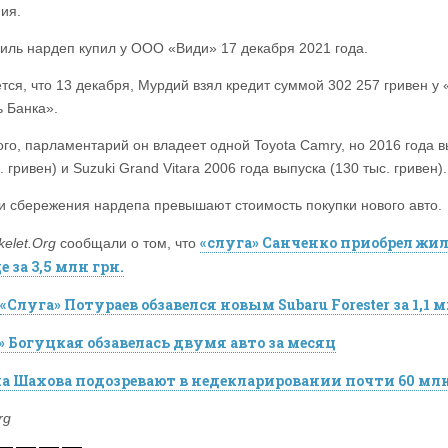
ия.
иль нардеп купил у ООО «Види» 17 декабря 2021 года.
тся, что 13 декабря, Мурдий взял кредит суммой 302 257 гривен у
ь Банка».
ого, парламентарий он владеет одной Toyota Camry, но 2016 года 
. гривен) и Suzuki Grand Vitara 2006 года выпуска (130 тыс. гривен).
и сбережения нардепа превышают стоимость покупки нового авто.
«слуга» Санченко приобрел жил
kelet.Org
сообщали о том, что
 за 3,5 млн грн.
«Слуга» Потураев обзавелся новым Subaru Forester за 1,1 
» Богуцкая обзавелась двумя авто за месяц
а Шахова подозревают в недекларировании почти 60 мл
rg