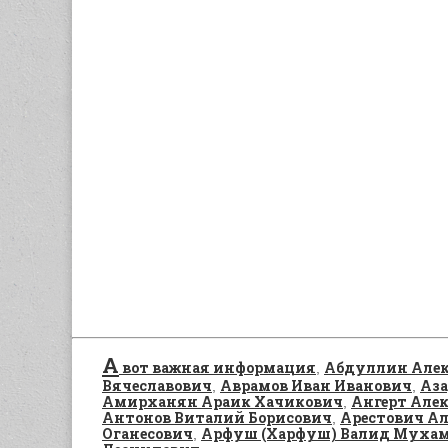
А
вот важная информация
Абдуллин Алек
,
Вячеславович
Аврамов Иван Иванович
Аза
,
,
Амирханян Араик Хачикович
Ангерт Алек
,
Антонов Виталий Борисович
Арестович Ал
,
Оганесович
Арфуш (Харфуш) Валид Муха
,