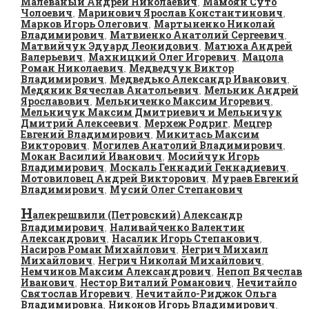
Малеваный Андрей Николаевич
Мамоян Суто
,
Чолоевич
Маринович Ярослав Константинович
,
,
Марков Игорь Олегович
Мартыненко Николай
,
Владимирович
Матвиенко Анатолий Сергеевич
,
,
Матвийчук Эдуард Леонидович
Матюха Андрей
,
Валерьевич
Махницкий Олег Игоревич
Мацола
,
,
Роман Николаевич
Медведчук Виктор
,
Владимирович
Медведько Александр Иванович
,
,
Медяник Вячеслав Анатольевич
Мельник Андрей
,
Ярославович
Мельниченко Максим Игоревич
,
,
Мельничук Максим Дмитриевич и Мельничук
Дмитрий Алексеевич
Мерхеж Родриг
Мецгер
,
,
Евгений Владимирович
Микитась Максим
,
Викторович
Могилев Анатолий Владимирович
,
,
Мокан Василий Иванович
Мосийчук Игорь
,
Владимирович
Москаль Геннадий Геннадиевич
,
,
Мотовиловец Андрей Викторович
Мураев Евгений
,
Владимирович
Мусий Олег Степанович
,
Н
алекрешвили (Петровский) Александр
Владимирович
Наливайченко Валентин
,
Александрович
Насалик Игорь Степанович
,
,
Насиров Роман Михайлович
Негрич Михаил
,
Михайлович
Негрич Николай Михайлович
,
,
Немчинов Максим Александрович
Непоп Вячеслав
,
Иванович
Нестор Виталий Романович
Нечитайло
,
,
Святослав Игоревич
Нечитайло-Риджок Ольга
,
Владимировна
Никонов Игорь Владимирович
,
,