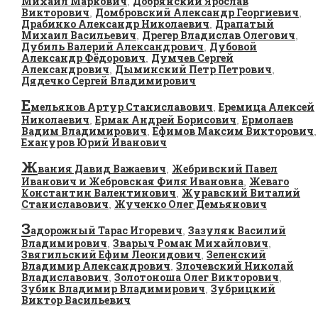
Михаил Маркович
Добрянский Ярослав
,
Викторович
Домбровский Александр Георгиевич
,
,
Драбинко Александр Николаевич
Драпатый
,
Михаил Васильевич
Дрегер Владислав Олегович
,
,
Дубиль Валерий Александрович
Дубовой
,
Александр Фёдорович
Думчев Сергей
,
Александрович
Дыминский Петр Петрович
,
,
Дядечко Сергей Владимирович
Е
мельянов Артур Станиславович
Еремица Алексей
,
Николаевич
Ермак Андрей Борисович
Ермолаев
,
,
Вадим Владимирович
Ефимов Максим Викторович
,
,
Ехануров Юрий Иванович
Ж
вания Давид Важаевич
Жебривский Павел
,
Иванович и Жебровская Филя Ивановна
Жеваго
,
Константин Валентинович
Журавский Виталий
,
Станиславович
Жученко Олег Демьянович
,
З
адорожный Тарас Игоревич
Зазуляк Василий
,
Владимирович
Зварыч Роман Михайлович
,
,
Звягильский Ефим Леонидович
Зеленский
,
Владимир Александрович
Злочевский Николай
,
Владиславович
Золотоноша Олег Викторович
,
,
Зубик Владимир Владимирович
Зубрицкий
,
Виктор Васильевич