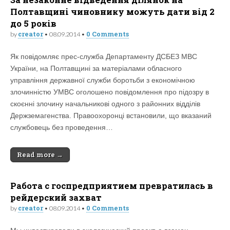
Полтавщині чиновнику можуть дати від 2
до 5 років
creator
0 Comments
by
•
08.09.2014
•
Як повідомляє прес-служба Департаменту ДСБЕЗ МВС
України, на Полтавщині за матеріалами обласного
управління державної служби боротьби з економічною
злочинністю УМВС оголошено повідомлення про підозру в
скоєнні злочину начальникові одного з районних відділів
Держземагенства. Правоохоронці встановили, що вказаний
службовець без проведення…
Read more →
Работа с госпредприятием превратилась в
рейдерский захват
creator
0 Comments
by
•
08.09.2014
•