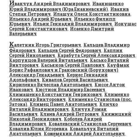
И
ванчук Андрей Владимирович
Иванющенко
,
Юрий Владимирович (Юра Енакиевский)
Ивахив
,
Степан Петрович
Илащук Олеся Константиновна
,
,
Ильенко Андрей Юрьевич
Ильенко Филипп
,
Юрьевич
Ильин Геннадий Владимирович
Ионушас
,
,
Сергей Константинович
Исаенко Дмитрий
,
Валерьевич
К
алетник Игорь Григорьевич
Кальцев Владимир
,
Фёдорович
Кальцев Сергей Федорович
Каплин
,
,
Сергей Николаевич
Карабута Сергей Александрович
,
,
Карпунцов Валерий Витальевич
Касько Виталий
,
Викторович
Касьянов Сергей Павлович
Кауфман
,
,
Борис Рафаилович и Грановский (Борухович)
Александр Генадьевич
Кернес Геннадий
,
Адольфович
Кивалов Сергей Васильевич
,
,
Кириленко Вячеслав Анатольевич
Киссе Антон
,
Иванович
Кистион Владимир Евсеевич
,
,
Климашенко Константин Генрихович
Клименко
,
Александр Викторович
Клименко Станислав (пос.
,
Затока)
Климец Павел Анатольевич
Кличко
,
,
Виталий Владимирович
Кличук Роман
,
Васильевич
Клюев Андрей Петрович
Княжицкий
,
,
Николай Леонидович
Коболев Андрей
,
Владимирович
Ковалевский Станислав Сергеевич
,
,
Ковалив Юлия Игоревна
Ковальчук Виталий
,
Анатольевич
Кожемякин Андрей Анатольевич
,
,