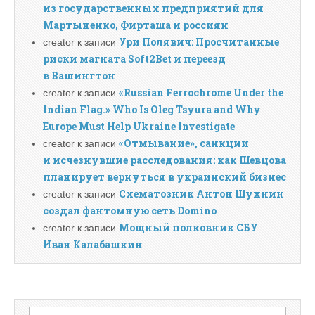
из государственных предприятий для
Мартыненко, Фирташа и россиян
Ури Полявич: Просчитанные
creator
к записи
риски магната Soft2Bet и переезд
в Вашингтон
«Russian Ferrochrome Under the
creator
к записи
Indian Flag.» Who Is Oleg Tsyura and Why
Europe Must Help Ukraine Investigate
«Отмывание», санкции
creator
к записи
и исчезнувшие расследования: как Шевцова
планирует вернуться в украинский бизнес
Схематозник Антон Шухнин
creator
к записи
создал фантомную сеть Domino
Мощный полковник СБУ
creator
к записи
Иван Калабашкин
Найти: