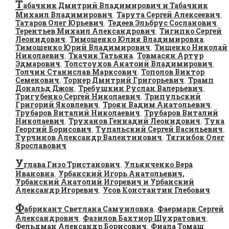
Т
абачник Дмитрий Владимирович и Табачник
Михаил Владимирович
Тарута Сергей Алексеевич
,
,
Татаров Олег Юрьевич
Тедеев Эльбрус Сосланович
,
,
Терентьев Михаил Александрович
Тигипко Сергей
,
Леонидович
Тимошенко Юлия Владимировна
,
,
Тимошенко Юрий Владимирович
Тищенко Николай
,
Николаевич
Ткачик Татьяна
Товмасян Артур
,
,
Эдмарович
Толстоухов Анатоий Владимирович
,
,
Толчин Станислав Марксович
Тополов Виктор
,
Семенович
Торнер Дмитрий Григорьевич
Трамп
,
,
Дональд Джон
Требушкин Руслан Валерьевич
,
,
Тригубенко Сергей Николаевич
Трипульский
,
Григорий Яковлевич
Троян Вадим Анатольевич
,
,
Трубаров Виталий Николаевич
Трубаров Виталий
,
Николаевич
Труханов Геннадий Леонидович
Тука
,
,
Георгий Борисович
Тупальский Сергей Васильевич
,
,
Турчинов Александр Валентинович
Тягнибок Олег
,
Ярославович
У
глава Гизо Тристанович
Ульянченко Вера
,
Ивановна
Урбанский Игорь Анатольевич,
,
Урбанский Анатолий Игоревич и Урбанский
Александр Игоревич
Усов Константин Глебович
,
Ф
абрикант Светлана Самуиловна
Фаермарк Сергей
,
Александрович
Фазилов Бахтиор Шухратович
,
,
Фельдман Александр Борисович
Фиала Томаш
,
,