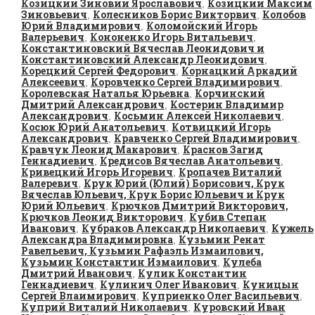
Козицкий Зиновий Ярославович
Козицкий Максим
,
Зиновьевич
Колесников Борис Викторвич
Колобов
,
,
Юрий Владимирович
Коломойский Игорь
,
Валерьевич
Кононенко Игорь Витальевич
,
,
Константиновский Вячеслав Леонидович и
Константиновский Александр Леонидович
,
Корецкий Сергей Федорович
Корнацкий Аркадий
,
Алексеевич
Коровченко Сергей Владимирович
,
,
Королевская Наталья Юрьевна
Корчинский
,
Дмитрий Александрович
Костерин Владимир
,
Александрович
Косьмин Алексей Николаевич
,
,
Косюк Юрий Анатольевич
Котвицкий Игорь
,
Александрович
Кравченко Сергей Владимирович
,
,
Кравчук Леонид Макарович
Краснов Загид
,
Геннадиевич
Кредисов Вячеслав Анатольевич
,
,
Кривецкий Игорь Игоревич
Кропачев Виталий
,
Валеревич
Крук Юрий (Юлий) Борисович, Крук
,
Вячеслав Юльевич, Крук Борис Юльевич и Крук
Юрий Юльевич
Крючков Дмитрий Викторович,
,
Крючков Леонид Викторович
Кубив Степан
,
Иванович
Кубраков Александр Николаевич
Кужель
,
,
Александра Владимировна
Кузьмин Ренат
,
Равельевич, Кузьмин Рафаэль Измаилович,
Кузьмин Константин Измаилович
Кулеба
,
Дмитрий Иванович
Кулик Константин
,
Геннадиевич
Кулинич Олег Иванович
Куницын
,
,
Сергей Влаимирович
Куприенко Олег Васильевич
,
,
Куприй Виталий Николаевич
Куровский Иван
,