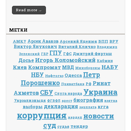
Read more →
МЕТКИ
Арсен Аваков
Арсений Яценюк
БПП
ВРУ
АМКУ
Виктор Янукович
Виталий Кличко
Владимир
ГПУ
Дмитрий Фирташ
ГФС
Зеленский
ГБР
Игорь Коломойский
Досье
Кабмин
НАБУ
Киев
Компромат
МВД
Минобороны
Петр
НБУ
Одесса
Нафтогаз
Порошенко
Ринат
РФ
Приватбанк
Украина
СБУ
Ахметов
Слуга народа
биография
Укрзализныця
взятка
ФГВФЛ
арест
декларация
выборы
кгга
зарплата
коррупция
новости
нардеп
суд
тендер
судья