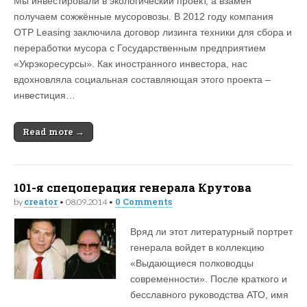
Мы инвестировали в экологический проект, а взамен
получаем сожжённые мусоровозы. В 2012 году компания
OTP Leasing заключила договор лизинга техники для сбора и
переработки мусора с Государственным предприятием
«Укрэкоресурсы». Как иностранного инвестора, нас
вдохновляла социальная составляющая этого проекта –
инвестиция…
Read more →
101-я спецоперация генерала Крутова
creator
0 Comments
by
•
08.09.2014
•
Вряд ли этот литературный портрет
генерала войдет в коллекцию
«Выдающиеся полководцы
современности». После краткого и
бесславного руководства АТО, имя