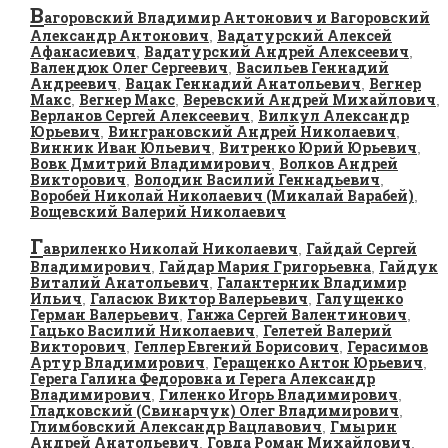
В
агоровский Владимир Антонович и Вагоровский
Александр Антонович
Вадатурский Алексей
,
Афанасиевич
Вадатурский Андрей Алексеевич
,
,
Валендюк Олег Сергеевич
Васильев Геннадий
,
Андреевич
Вацак Геннадий Анатольевич
Вегнер
,
,
Макс
Вегнер Макс
Веревский Андрей Михайлович
,
,
,
Верланов Сергей Алексеевич
Вилкул Александр
,
Юрьевич
Винграновский Андрей Николаевич
,
,
Винник Иван Юльевич
Витренко Юрий Юрьевич
,
,
Вовк Дмитрий Владимирович
Волков Андрей
,
Викторович
Володин Василий Геннадьевич
,
,
Воробей Николай Николаевич (Микалай Варабей)
,
Вощевский Валерий Николаевич
Г
авриленко Николай Николаевич
Гайдай Сергей
,
Владимирович
Гайдар Мария Григорьевна
Гайдук
,
,
Виталий Анатольевич
Галантерник Владимир
,
Ильич
Галасюк Виктор Валерьевич
Галущенко
,
,
Герман Валерьевич
Ганжа Сергей Валентинович
,
,
Гацько Василий Николаевич
Гелетей Валерий
,
Викторович
Геллер Евгений Борисович
Герасимов
,
,
Артур Владимирович
Геращенко Антон Юрьевич
,
,
Герега Галина Федоровна и Герега Александр
Владимирович
Гиленко Игорь Владимирович
,
,
Гладковский (Свинарчук) Олег Владимирович
,
Глимбовский Александр Вацлавович
Гмырин
,
Андрей Анатольевич
Говда Роман Михайлович
,
,