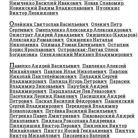
Нимченко Василий Иванович
Новак Славомир
,
,
Новинский Вадим Владиславович
Нусенкис
,
Виктор Леонидович
О
лейник Святослав Васильевич
Оленич Петр
,
Сергеевич
Омельченко Александр Александрович
,
,
Онистрат Андрей Аркадьевич
Онищенко (Кадыров)
,
Александр Романович
Онищенко Наталья
,
Николаевна
Опимах Роман Евгеньевич
Остапюк
,
,
Борис Ярославович
Островская-Лютая Олеся
,
Богдановна
Охендовский Михаил Владимирович
,
П
авелко Андрей Васильевич
Павленко Алексей
,
Михайлович
Павлюк Илья Николаевич
Павлюк
,
,
Николай Пантелеймонович
Паладий Сергей
,
Владимирович
Палица Игорь Петрович
Парасюк
,
,
Владимир Зиновьевич
Парубий Андрей
,
Владимирович
Парцхаладзе Лев Ревазович
,
,
Пасечник Леонид Иванович
Пасишник Андрей
,
Петрович
Паскал Василий Фёдорович
Пашинский
,
,
Сергей Владимирович
Передерий Владимир
,
Всеволодович
Петёвка Василий Васильевич
,
,
Петренко Павел Дмитриевич
Пивоварский Андрей
,
Николаевич
Пидласа Роксолана Андреевна
,
,
Пилипишин Виктор Перович
Пинзеник Виктор
,
Михайлович
Пинтус Иосиф Геннадиевич
Пинчук
,
,
Виктор Михайлович
Писаренко Валерий
,