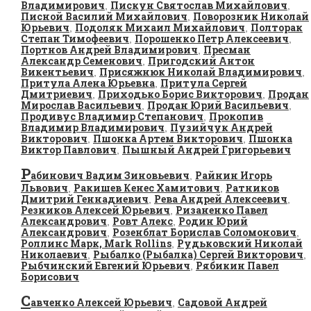
Владимирович
Пискун Святослав Михайлович
,
,
Писной Василий Михайлович
Поворозник Николай
,
Юрьевич
Подоляк Михаил Михайлович
Полторак
,
,
Степан Тимофеевич
Порошенко Петр Алексеевич
,
,
Портнов Андрей Владимирович
Пресман
,
Александр Семенович
Пригодский Антон
,
Викентьевич
Присяжнюк Николай Владимирович
,
,
Притула Алена Юрьевна
Притула Сергей
,
Дмитриевич
Приходько Борис Викторович
Продан
,
,
Мирослав Васильевич
Продан Юрий Васильевич
,
,
Продивус Владимир Степанович
Прокопив
,
Владимир Владимирович
Пузийчук Андрей
,
Викторович
Пшонка Артем Викторович
Пшонка
,
,
Виктор Павлович
Пышный Андрей Григорьевич
,
Р
абинович Вадим Зиновьевич
Райнин Игорь
,
Львович
Ракишев Кенес Хамитович
Ратников
,
,
Дмитрий Геннадиевич
Рева Андрей Алексеевич
,
,
Резников Алексей Юрьевич
Ризаненко Павел
,
Александрович
Ровт Алекс
Родин Юрий
,
,
Александрович
Розенблат Борислав Соломонович
,
,
Роллинс Марк, Mark Rollins
Рудьковский Николай
,
Николаевич
Рыбалко (Рыбалка) Сергей Викторович
,
,
Рыбчинский Евгений Юрьевич
Рябикин Павел
,
Борисович
С
авченко Алексей Юрьевич
Садовой Андрей
,