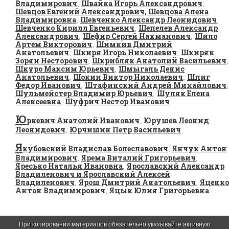
Владимирович
Швайка Игорь Александрович
,
,
Шевцов Евгений Александрович, Шевцова Алена
Владимировна
Шевченко Александр Леонидович
,
,
Шевченко Кирилл Евгеньевич
Шепелев Александр
,
Александрович
Шефир Сергей Нахманович
Шило
,
,
Артем Викторович
Шимкив Дмитрий
,
Анатольевич
Шкиря Игорь Николаевич
Шкиряк
,
,
Зорян Несторович
Шкрибляк Анатолий Васильевич
,
,
Шкуро Максим Юрьевич
Шмыгаль Денис
,
Анатольевич
Шокин Виктор Николаевич
Шпиг
,
,
Федор Иванович
Штафинский Андрей Михайлович
,
,
Шульмейстер Владимир Юрьевич
Шуляк Елена
,
Алексеевна
Шуфрич Нестор Иванович
,
Ю
ркевич Анатолий Иванович
Юрушев Леонид
,
Леонидович
Юрчишин Петр Васильевич
,
Я
кубовский Владислав Болеславович
Янчук Антон
,
Владимирович
Ярема Виталий Григорьевич
,
,
Яресько Наталья Ивановна
Ярославский Александр
,
Владиленович и Ярославский Алексей
Владиленович
Ярош Дмитрий Анатольевич
Яценко
,
,
Антон Владимирович
Яцык Юлия Григорьевна
,
При копировании материалов обязательно указывайте активную