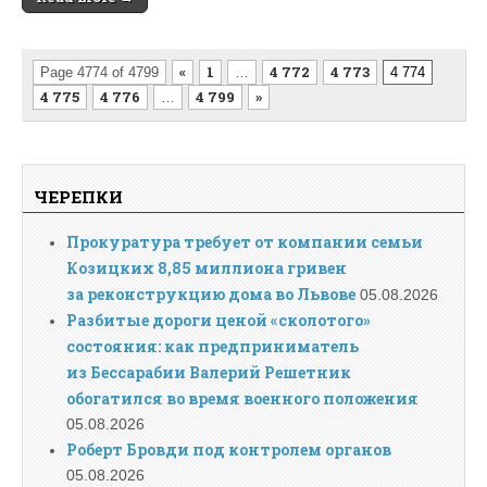
«
1
4 772
4 773
Page 4774 of 4799
…
4 774
4 775
4 776
4 799
»
…
ЧЕРЕПКИ
Прокуратура требует от компании семьи
Козицких 8,85 миллиона гривен
за реконструкцию дома во Львове
05.08.2026
Разбитые дороги ценой «сколотого»
состояния: как предприниматель
из Бессарабии Валерий Решетник
обогатился во время военного положения
05.08.2026
Роберт Бровди под контролем органов
05.08.2026