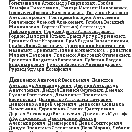
Гогилашвили Александр Генрихович
Голбан
,
Тимофей Тимофеевич
Голица Михаил Николаевич
,
,
Головачев Ярослав Вячеславович
Голушко Николай
,
Александрович.
Гонтарева Валерия Алексеевна
,
,
Гончаренко Алексей Алексеевич
Горбаль Василий
,
Михайлович
Горган (Лялька) Александр
,
Любомирович
Гордеев Денис Александрович
,
,
Гордон Дмитрий Ильич
Гранц Артур Гургенович
,
,
Грейдин Олег Игоревич
Гриб Вадим Валентинович
,
,
Грибов Яков Семенович
Григоришин Константин
,
Иванович
Гриневич Лилия Михайловна
Гриншпон
,
,
Михаил Петрович
Гриценко Анатолий Степанович
,
,
Гройсман Владимир Борисович
Губский Богдан
,
Владимирович
Гуляев Василий Александрович
,
,
Гурвиц Эдуард Иосифович
Д
аниленко Анатолий Васильевич
Данилюк
,
Александр Александрович
Дануца Александр
,
Анатольевич
Дейдей Евгений Сергеевич
Демчак
,
,
Руслан Евгеньевич
Демчишин Владимир
,
Васильевич
Денисенко Анатолий Петрович
,
,
Денисенко Андрей Сергеевич
Денисова Людмила
,
Леонтьевна
Дериволков Степан Дмитриевич
,
,
Деркач Александр Витальевич
Джемилев Мустафа
,
Абдулджемиль
Дзензерский Виктор
,
Александрович
Дзензерский Денис Викторович
,
,
Дидух Владимир Степанович (Вова Морда)
Добкин
,