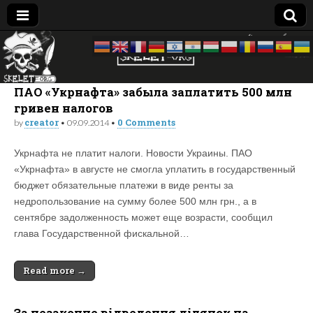
Skelet
досье —
биография
—
Org
компромат:
ПАО «Укрнафта» забыла заплатить 500 млн
Украина
гривен налогов
creator
0 Comments
by
•
09.09.2014
•
Укрнафта не платит налоги. Новости Украины. ПАО
«Укрнафта» в августе не смогла уплатить в государственный
бюджет обязательные платежи в виде ренты за
недропользование на сумму более 500 млн грн., а в
сентябре задолженность может еще возрасти, сообщил
глава Государственной фискальной…
Read more →
За незаконне відведення ділянок на