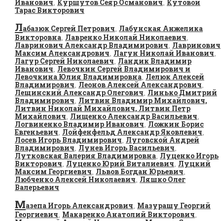
Иванович
Куршутов Сеяр Османович
Кутовой
,
,
Тарас Викторович
Л
абазюк Сергей Петрович
Лабунская Анжелика
,
Викторовна
Лавренко Николай Николаевич
,
,
Лавринович Александр Владимирович
Лавринович
,
Максим Александрович
Лагун Николай Иванович
,
,
Лагур Сергей Николаевич
Ландик Владимир
,
Иванович
Левочкин Сергей Владимирович и
,
Левочкина Юлия Владимировна
Лелюк Алексей
,
Владимирович
Леонов Алексей Александрович
,
,
Лещинский Александр Олегович
Линько Дмитрий
,
Владимирович
Литвин Владимир Михайлович,
,
Литвин Николай Михайлович, Литвин Петр
Михайлович
Лищенко Александр Васильевич
,
,
Логвиненко Владимир Иванович
Ложкин Борис
,
Евгеньевич
Лойфенфельд Александр Яковлевич
,
,
Лосев Игорь Владимирович
Луговской Андрей
,
Владимирович
Лунев Игорь Васильевич
,
,
Лутковская Валерия Владимировна
Луценко Игорь
,
Викторович
Луценко Юрий Виталиевич
Луцкий
,
,
Максим Георгиевич
Львов Богдан Юрьевич
,
,
Любченко Алексей Николаевич
Ляшко Олег
,
Валерьевич
М
азепа Игорь Александрович
Мазурашу Георгий
,
Георгиевич
Макаренко Анатолий Викторович
,
,