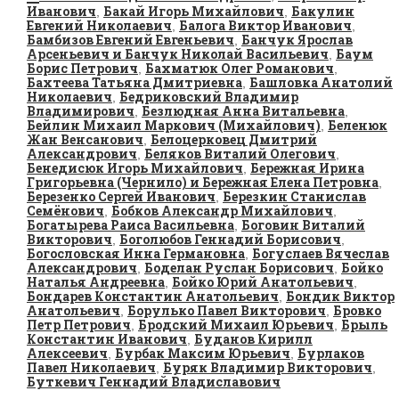
Иванович
Бакай Игорь Михайлович
Бакулин
,
,
Евгений Николаевич
Балога Виктор Иванович
,
,
Бамбизов Евгений Евгеньевич
Банчук Ярослав
,
Арсеньевич и Банчук Николай Васильевич
Баум
,
Борис Петрович
Бахматюк Олег Романович
,
,
Бахтеева Татьяна Дмитриевна
Башловка Анатолий
,
Николаевич
Бедриковский Владимир
,
Владимирович
Безлюдная Анна Витальевна
,
,
Бейлин Михаил Маркович (Михайлович)
Беленюк
,
Жан Венсанович
Белоцерковец Дмитрий
,
Александрович
Беляков Виталий Олегович
,
,
Бенедисюк Игорь Михайлович
Бережная Ирина
,
Григорьевна (Чернило) и Бережная Елена Петровна
,
Березенко Сергей Иванович
Березкин Станислав
,
Семёнович
Бобков Александр Михайлович
,
,
Богатырева Раиса Васильевна
Боговин Виталий
,
Викторович
Боголюбов Геннадий Борисович
,
,
Богословская Инна Германовна
Богуслаев Вячеслав
,
Александрович
Боделан Руслан Борисович
Бойко
,
,
Наталья Андреевна
Бойко Юрий Анатольевич
,
,
Бондарев Константин Анатольевич
Бондик Виктор
,
Анатольевич
Борулько Павел Викторович
Бровко
,
,
Петр Петрович
Бродский Михаил Юрьевич
Брыль
,
,
Константин Иванович
Буданов Кирилл
,
Алексеевич
Бурбак Максим Юрьевич
Бурлаков
,
,
Павел Николаевич
Буряк Владимир Викторович
,
,
Буткевич Геннадий Владиславович