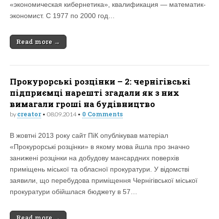
«экономическая кибернетика», квалификация — математик-
экономист. С 1977 по 2000 год…
Read more →
Прокурорські розцінки – 2: чернігівські
підприємці нарешті згадали як з них
вимагали гроші на будівництво
creator
0 Comments
by
•
08.09.2014
•
В жовтні 2013 року сайт ПіК опублікував матеріал
«Прокурорські розцінки» в якому мова йшла про значно
занижені розцінки на добудову мансардних поверхів
приміщень міської та обласної прокуратури. У відомстві
заявили, що перебудова приміщення Чернігівської міської
прокуратури обійшлася бюджету в 57…
Read more →