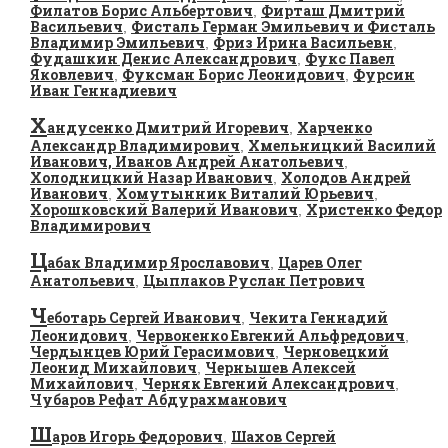
Филатов Борис Альбертович
Фирташ Дмитрий
,
Васильевич
Фисталь Герман Эмильевич и Фисталь
,
Владимир Эмильевич
Фриз Ирина Васильевн
,
,
Фудашкин Денис Александрович
Фукс Павел
,
Яковлевич
Фуксман Борис Леонидович
Фурсин
,
,
Иван Геннадиевич
Х
андусенко Дмитрий Игоревич
Харченко
,
Александр Владимирович
Хмельницкий Василий
,
Иванович, Иванов Андрей Анатольевич
,
Холодницкий Назар Иванович
Холодов Андрей
,
Иванович
Хомутынник Виталий Юрьевич
,
,
Хорошковский Валерий Иванович
Христенко Федор
,
Владимирович
Ц
абак Владимир Ярославович
Царев Олег
,
Анатольевич
Цыплаков Руслан Петрович
,
Ч
еботарь Сергей Иванович
Чекита Геннадий
,
Леонидович
Червоненко Евгений Альфредович
,
,
Чердынцев Юрий Герасимович
Черновецкий
,
Леонид Михайлович
Чернышев Алексей
,
Михайлович
Черняк Евгений Александрович
,
,
Чубаров Рефат Абдурахманович
Ш
аров Игорь Федорович
Шахов Сергей
,