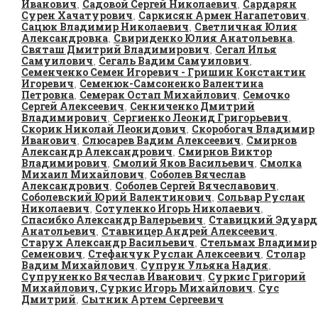
Иванович
Садовой Сергей Николаевич
Сардарян
,
,
Сурен Хачатурович
Саркисян Армен Нагапетович
,
,
Сацюк Владимир Николаевич
Светличная Юлия
,
Александровна
Свириденко Юлия Анатольевна
,
,
Святаш Дмитрий Владимирович
Сегал Илья
,
Самуилович
Сегаль Вадим Самуилович
,
,
Семенченко Семен Игоревич - Гришин Константин
Игоревич
Семенюк-Самсоненко Валентина
,
Петровна
Семерак Остап Михайлович
Семочко
,
,
Сергей Алексеевич
Сенниченко Дмитрий
,
Владимирович
Сергиенко Леонид Григорьевич
,
,
Скорик Николай Леонидович
Скоробогач Владимир
,
Иванович
Слюсарев Вадим Алексеевич
Смирнов
,
,
Александр Александрович
Смирнов Виктор
,
Владимирович
Смолий Яков Васильевич
Смолка
,
,
Михаил Михайлович
Соболев Вячеслав
,
Александрович
Соболев Сергей Вячеславович
,
,
Соболевский Юрий Валентинович
Сольвар Руслан
,
Николаевич
Сотуленко Игорь Николаевич
,
,
Спасибко Александр Валерьевич
Ставицкий Эдуард
,
Анатольевич
Ставницер Андрей Алексеевич
,
,
Старух Александр Васильевич
Стельмах Владимир
,
Семенович
Стефанчук Руслан Алексеевич
Столар
,
,
Вадим Михайлович
Супрун Ульяна Надия
,
,
Супруненко Вячеслав Иванович
Суркис Григорий
,
Михайлович, Суркис Игорь Михайлович
Сус
,
Дмитрий
Сытник Артем Сергеевич
,