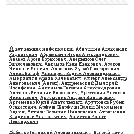
А
вот важная информация
Абдуллин Александр
,
Рафкатович
Абрамович Игорь Александрович
,
,
Аваков Арсен Борисович
Аверьянов Олег
,
Вячеславович
Аврамов Иван Иванович
Азаров
,
,
Николай Янович
Аласания Зураб Григорьевич
,
,
Алиев Вагиф
Альперин Вадим Александрович
,
,
Амирханян Араик Хачикович
Ангерт Александр
,
Анатольевич (Ангел)
Андриевский Дмитрий
,
Иосифович
Анисимов Евгений Александрович
,
,
Антонов Виталий Борисович
Арестович Алексей
,
Николаевич
Артеменко Андрей Викторович
,
,
Артеменко Юрий Анатольевич
Арутюнов Рубен
,
Оганесович
Арфуш (Харфуш) Валид Мухаммед
,
Аднан
Астион Василий Николаевич
Атрошенко
,
,
Владислав Анатольевич
Ахметов Ринат
,
Леонидович
Б
абенко Геннадий Александрович
Багрий Петр
,