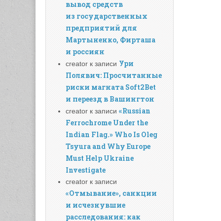
вывод средств
из государственных
предприятий для
Мартыненко, Фирташа
и россиян
Ури
creator
к записи
Полявич: Просчитанные
риски магната Soft2Bet
и переезд в Вашингтон
«Russian
creator
к записи
Ferrochrome Under the
Indian Flag.» Who Is Oleg
Tsyura and Why Europe
Must Help Ukraine
Investigate
creator
к записи
«Отмывание», санкции
и исчезнувшие
расследования: как