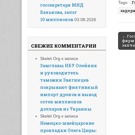
Tags:
Г
госсекретаря МИД
задер
Банькова, залог
10 миллионов
03.08.2026
Post
← Гос
фирм
naviga
запча
СВЕЖИЕ КОММЕНТАРИИ
Skelet Org
к записи
Замглавы НБУ Олейник
и руководитель
таможни Звягинцев
покрывают фиктивный
импорт дронов и вывод
сотен миллионов
долларов из Украины
Skelet Org
к записи
Немецко-швейцарские
прокладки Олега Цюры: