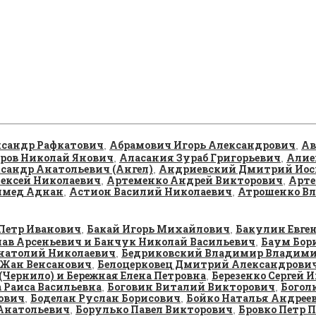
сандр Рафкатович
Абрамович Игорь Александрович
Ав
,
,
ров Николай Янович
Аласания Зураб Григорьевич
Алие
,
,
сандр Анатольевич (Ангел)
Андриевский Дмитрий Иос
,
ексей Николаевич
Артеменко Андрей Викторович
Арте
,
,
ммед Аднан
Астион Василий Николаевич
Атрошенко Вл
,
,
Петр Иванович
Бакай Игорь Михайлович
Бакулин Евге
,
,
лав Арсеньевич и Банчук Николай Васильевич
Баум Бор
,
натолий Николаевич
Бедриковский Владимир Владим
,
 Жан Венсанович
Белоцерковец Дмитрий Александрови
,
(Чернило) и Бережная Елена Петровна
Березенко Сергей 
,
 Раиса Васильевна
Боговин Виталий Викторович
Богол
,
,
ович
Боделан Руслан Борисович
Бойко Наталья Андрее
,
,
Анатольевич
Борулько Павел Викторович
Бровко Петр 
,
,