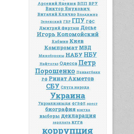
Арсений Яценюк
БПП
ВРУ
Виктор Янукович
Виталий Кличко
Владимир
ГПУ
ГФС
Зеленский
ГБР
Досье
Дмитрий Фирташ
Игорь Коломойский
Киев
Кабмин
Компромат
МВД
НАБУ
НБУ
Минобороны
Петр
Одесса
Нафтогаз
Порошенко
Приватбанк
Ринат Ахметов
РФ
СБУ
Слуга народа
Украина
Укрзализныця
ФГВФЛ
арест
биография
взятка
декларация
выборы
кгга
зарплата
коррупция