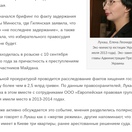
кая.
 начался брифинг по факту задержания
ы Минюста, где Гилянская заявила, что
о «не последнее задержание», а также
ла, что избирательного правосудия
Лукаш, Елена Леонид
не будет.
Экс-министр юстиции Укр
июля 2013 года). Экс-зам
аходилась в розыске с 10 сентября
главы Администрации Пре
о года за причастность к преступлениям
Украины
участников Майдана.
ьной прокуратурой проводится расследование фактов хищения гос
у более чем в 2,5 млрд гривен. По данным правоохранителей, Лук
а в этом вместе с сотрудниками ООО «Европейская правовая груп
 имели место в 2013-2014 годах.
же активно обсуждается это событие, мнения разделились полярн
и говорят о Лукаш как о «жертве режима», другие напоминают, что 
 имеет в Киеве три квартиры, ранее арестованные решением суда.