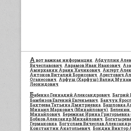
А
вот важная информация
Абдуллин Алек
,
Вячеславович
Аврамов Иван Иванович
Аза
,
,
Амирханян Араик Хачикович
Ангерт Алек
,
Антонов Виталий Борисович
Арестович Ал
,
Оганесович
Арфуш (Харфуш) Валид Муха
,
Леонидович
Б
абенко Геннадий Александрович
Багрий 
,
Бамбизов Евгений Евгеньевич
Банчук Ярос
,
Бахтеева Татьяна Дмитриевна
Башловка А
,
Михаил Маркович (Михайлович)
Беленюк
,
Михайлович
Бережная Ирина Григорьевна 
,
Бобков Александр Михайлович
Богатырева
,
Германовна
Богуслаев Вячеслав Александр
,
Константин Анатольевич
Бондик Виктор 
,