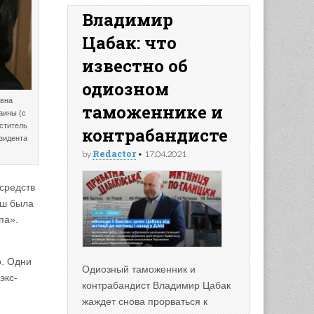
Владимир
Цабак: что
известно об
одиозном
овна
таможеннике и
аины (с
еститель
контрабандисте
зидента
Redactor
by
•
17.04.2021
средств
аш была
па».
о. Одни
Одиозный таможенник и
экс-
контрабандист Владимир Цабак
жаждет снова прорваться к