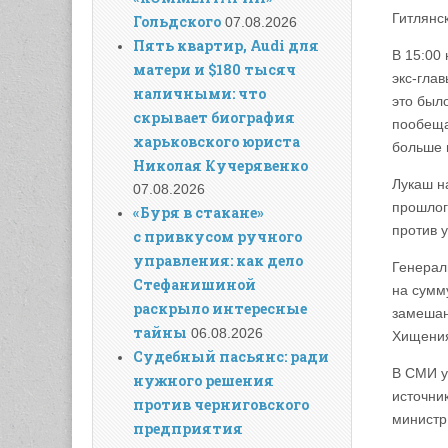
Гитлянс
Гольдского
07.08.2026
Пять квартир, Audi для
В 15:00
матери и $180 тысяч
экс-глав
наличными: что
это был
скрывает биография
пообеща
харьковского юриста
больше 
Николая Кучерявенко
Лукаш н
07.08.2026
прошлог
«Буря в стакане»
против 
с привкусом ручного
управления: как дело
Генерал
Стефанишиной
на сумм
раскрыло интересные
замешан
тайны
06.08.2026
Хищения
Судебный пасьянс: ради
В СМИ у
нужного решения
источник
против черниговского
министр
предприятия