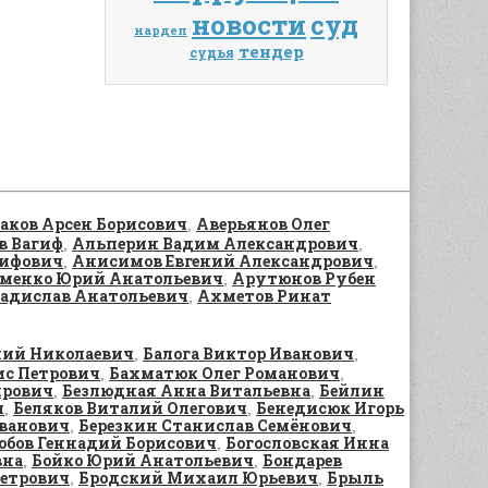
новости
суд
нардеп
тендер
судья
аков Арсен Борисович
Аверьянов Олег
,
в Вагиф
Альперин Вадим Александрович
,
,
ифович
Анисимов Евгений Александрович
,
,
менко Юрий Анатольевич
Арутюнов Рубен
,
адислав Анатольевич
Ахметов Ринат
,
ний Николаевич
Балога Виктор Иванович
,
,
ис Петрович
Бахматюк Олег Романович
,
,
ирович
Безлюдная Анна Витальевна
Бейлин
,
,
ч
Беляков Виталий Олегович
Бенедисюк Игорь
,
,
Иванович
Березкин Станислав Семёнович
,
,
юбов Геннадий Борисович
Богословская Инна
,
вна
Бойко Юрий Анатольевич
Бондарев
,
,
Петрович
Бродский Михаил Юрьевич
Брыль
,
,