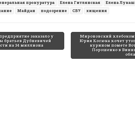
енеральная прокуратура
Елена Гитлянская
Елена Лукаш
жание
Майдан
подозрение
СБУ
хищения
предприятие заказало у
Мироновский хлебоком
ы братьев Дубневичей
Юрия Косюка хочет уто
tion
сти на 34 миллиона
курином помете Во
Порошенко в Винн
обл