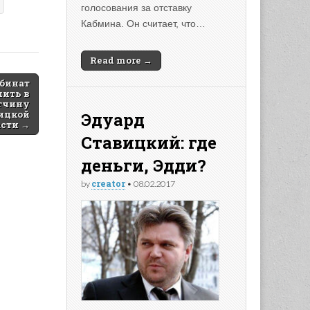
голосования за отставку
Кабмина. Он считает, что…
Read more →
бинат
пить в
тчину
ицкой
Эдуард
асти →
Ставицкий: где
деньги, Эдди?
creator
by
•
08.02.2017