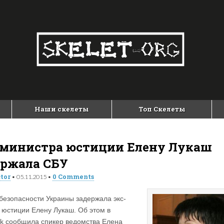
Наши скелеты
Топ Скелеты
-министра юстиции Елену Лукаш
ержала СБУ
tor
0 Comments
•
05.11.2015
•
безопасности Украины задержала экс-
 юстиции Елену Лукаш. Об этом в
k сообщила спикер ведомства Елена