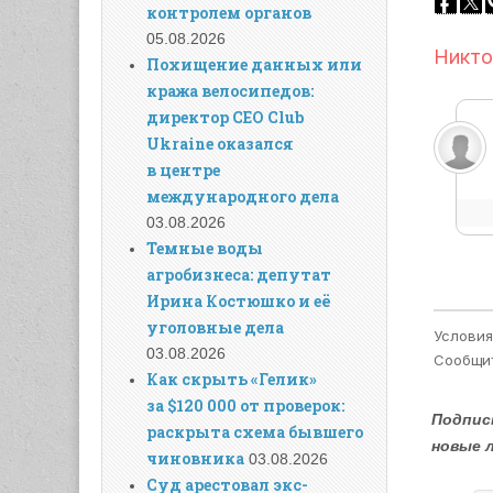
контролем органов
05.08.2026
Похищение данных или
кража велосипедов:
директор CEO Club
Ukraine оказался
в центре
международного дела
03.08.2026
Темные воды
агробизнеса: депутат
Ирина Костюшко и её
уголовные дела
03.08.2026
Как скрыть «Гелик»
за $120 000 от проверок:
Подпис
раскрыта схема бывшего
новые 
чиновника
03.08.2026
Суд арестовал экс-