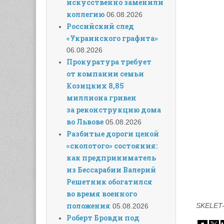
искусственно заменили
коллегию
06.08.2026
Российский след
«Украинского графита»
06.08.2026
Прокуратура требует
от компании семьи
Козицких 8,85
миллиона гривен
за реконструкцию дома
во Львове
05.08.2026
Разбитые дороги ценой
«сколотого» состояния:
как предприниматель
из Бессарабии Валерий
Решетник обогатился
во время военного
положения
SKELET-
05.08.2026
Роберт Бровди под