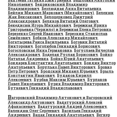
Бахтеева Татьяна Дмитриевна
Башловка Анатолий
,
Николаевич
Бедриковский Владимир
,
Владимирович
Безлюдная Анна Витальевна
,
,
Бейлин Михаил Маркович (Михайлович)
Беленюк
,
Жан Венсанович
Белоцерковец Дмитрий
,
Александрович
Беляков Виталий Олегович
,
,
Бенедисюк Игорь Михайлович
Бережная Ирина
,
Григорьевна (Чернило) и Бережная Елена Петровна
,
Березенко Сергей Иванович
Березкин Станислав
,
Семёнович
Бобков Александр Михайлович
,
,
Богатырева Раиса Васильевна
Боговин Виталий
,
Викторович
Боголюбов Геннадий Борисович
,
,
Богословская Инна Германовна
Богуслаев Вячеслав
,
Александрович
Боделан Руслан Борисович
Бойко
,
,
Наталья Андреевна
Бойко Юрий Анатольевич
,
,
Бондарев Константин Анатольевич
Бондик Виктор
,
Анатольевич
Борулько Павел Викторович
Бровко
,
,
Петр Петрович
Бродский Михаил Юрьевич
Брыль
,
,
Константин Иванович
Буданов Кирилл
,
Алексеевич
Бурбак Максим Юрьевич
Бурлаков
,
,
Павел Николаевич
Буряк Владимир Викторович
,
,
Буткевич Геннадий Владиславович
В
агоровский Владимир Антонович и Вагоровский
Александр Антонович
Вадатурский Алексей
,
Афанасиевич
Вадатурский Андрей Алексеевич
,
,
Валендюк Олег Сергеевич
Васильев Геннадий
,
Андреевич
Вацак Геннадий Анатольевич
Вегнер
,
,