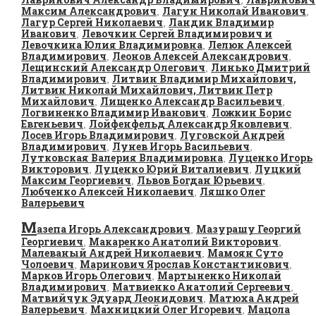
Максим Александрович
Лагун Николай Иванович
,
,
Лагур Сергей Николаевич
Ландик Владимир
,
Иванович
Левочкин Сергей Владимирович и
,
Левочкина Юлия Владимировна
Лелюк Алексей
,
Владимирович
Леонов Алексей Александрович
,
,
Лещинский Александр Олегович
Линько Дмитрий
,
Владимирович
Литвин Владимир Михайлович,
,
Литвин Николай Михайлович, Литвин Петр
Михайлович
Лищенко Александр Васильевич
,
,
Логвиненко Владимир Иванович
Ложкин Борис
,
Евгеньевич
Лойфенфельд Александр Яковлевич
,
,
Лосев Игорь Владимирович
Луговской Андрей
,
Владимирович
Лунев Игорь Васильевич
,
,
Лутковская Валерия Владимировна
Луценко Игорь
,
Викторович
Луценко Юрий Виталиевич
Луцкий
,
,
Максим Георгиевич
Львов Богдан Юрьевич
,
,
Любченко Алексей Николаевич
Ляшко Олег
,
Валерьевич
М
азепа Игорь Александрович
Мазурашу Георгий
,
Георгиевич
Макаренко Анатолий Викторович
,
,
Малеваный Андрей Николаевич
Мамоян Суто
,
Чолоевич
Маринович Ярослав Константинович
,
,
Марков Игорь Олегович
Мартыненко Николай
,
Владимирович
Матвиенко Анатолий Сергеевич
,
,
Матвийчук Эдуард Леонидович
Матюха Андрей
,
Валерьевич
Махницкий Олег Игоревич
Мацола
,
,