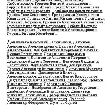
Любомирович
Гордеев Денис Александрович
,
,
Гордон Дмитрий Ильич
Гранц Артур Гургенович
,
,
Грейдин Олег Игоревич
Гриб Вадим Валентинович
,
,
Грибов Яков Семенович
Григоришин Константин
,
Иванович
Гриневич Лилия Михайловна
Гриншпон
,
,
Михаил Петрович
Гриценко Анатолий Степанович
,
,
Гройсман Владимир Борисович
Губский Богдан
,
Владимирович
Гуляев Василий Александрович
,
,
Гурвиц Эдуард Иосифович
Д
аниленко Анатолий Васильевич
Данилюк
,
Александр Александрович
Дануца Александр
,
Анатольевич
Дейдей Евгений Сергеевич
Демчак
,
,
Руслан Евгеньевич
Демчишин Владимир
,
Васильевич
Денисенко Анатолий Петрович
,
,
Денисенко Андрей Сергеевич
Денисова Людмила
,
Леонтьевна
Дериволков Степан Дмитриевич
,
,
Деркач Александр Витальевич
Джемилев Мустафа
,
Абдулджемиль
Дзензерский Виктор
,
Александрович
Дзензерский Денис Викторович
,
,
Дидух Владимир Степанович (Вова Морда)
Добкин
,
Михаил Маркович
Добрянский Ярослав
,
Викторович
Домбровский Александр Георгиевич
,
,
Драбинко Александр Николаевич
Драпатый
,
Михаил Васильевич
Дрегер Владислав Олегович
,
,
Дубиль Валерий Александрович
Дубовой
,
Александр Фёдорович
Думчев Сергей
,