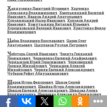
Х
андусенко Дмитрий Игоревич
Харченко
,
Александр Владимирович
Хмельницкий Василий
,
Иванович, Иванов Андрей Анатольевич
,
Холодницкий Назар Иванович
Холодов Андрей
,
Иванович
Хомутынник Виталий Юрьевич
,
,
Хорошковский Валерий Иванович
Христенко Федор
,
Владимирович
Ц
абак Владимир Ярославович
Царев Олег
,
Анатольевич
Цыплаков Руслан Петрович
,
Ч
еботарь Сергей Иванович
Чекита Геннадий
,
Леонидович
Червоненко Евгений Альфредович
,
,
Чердынцев Юрий Герасимович
Черновецкий
,
Леонид Михайлович
Чернышев Алексей
,
Михайлович
Черняк Евгений Александрович
,
,
Чубаров Рефат Абдурахманович
Ш
аров Игорь Федорович
Шахов Сергей
,
Владимирович
Швайка Игорь Александрович
,
,
Шевцов Евгений Александрович, Шевцова Алена
Владимировна
Шевченко Александр Леонидович
,
,
Шевченко Кирилл Евгеньевич
Шепелев Александр
,
Александрович
Шефир Сергей Нахманович
Шило
,
,
Артем Викторович
Шимкив Дмитрий
,