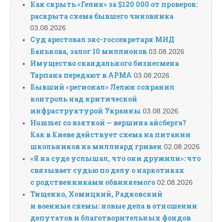
Как скрыть «Гелик» за $120 000 от проверок:
раскрыта схема бывшего чиновника
03.08.2026
Суд арестовал экс-госсекретаря МИД
Банькова, залог 10 миллионов
03.08.2026
Имущество скандального бизнесмена
Тарпана передают в АРМА
03.08.2026
Бывший «регионал» Лелюк сохранил
контроль над критической
инфраструктурой Украины
03.08.2026
Hummer со взяткой — вершина айсберга?
Как в Киеве действует схема на питании
школьников на миллиард гривен
02.08.2026
«Я на суде услышал, что они дружили»: что
связывает судью по делу о наркотиках
с родственниками обвиняемого
02.08.2026
Тищенко, Хомицкий, Радковский
и военные схемы: новые дела в отношении
депутатов и благотворительных фондов