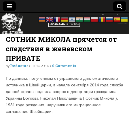
Skelet
досье —
биография
—
Org
компромат:
СОТНИК МИКОЛА прячется от
Украина
следствия в женевском
ПРИВАТЕ
Redactor
0 Comments
by
•
31.10.2014
•
По данным, полученным от украинского дипломатического
источника в Швейцарии, в начале сентября 2014 года служба
данной страны подняла вопрос о депортации гражданина
Украины Волкова Николая Николаевича ( Сотник Микола ),
1981 года рождения, нарушившего миграционное
соглашение Швейцарии.