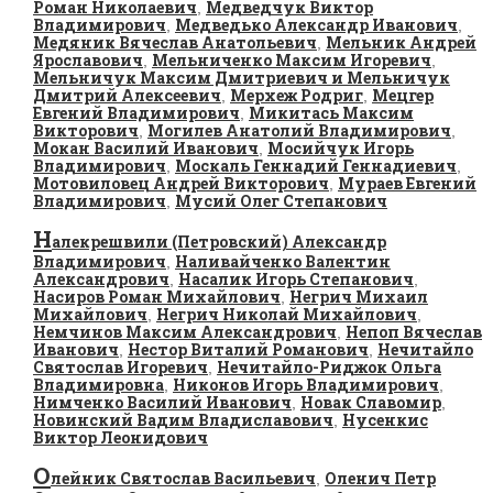
Роман Николаевич
Медведчук Виктор
,
Владимирович
Медведько Александр Иванович
,
,
Медяник Вячеслав Анатольевич
Мельник Андрей
,
Ярославович
Мельниченко Максим Игоревич
,
,
Мельничук Максим Дмитриевич и Мельничук
Дмитрий Алексеевич
Мерхеж Родриг
Мецгер
,
,
Евгений Владимирович
Микитась Максим
,
Викторович
Могилев Анатолий Владимирович
,
,
Мокан Василий Иванович
Мосийчук Игорь
,
Владимирович
Москаль Геннадий Геннадиевич
,
,
Мотовиловец Андрей Викторович
Мураев Евгений
,
Владимирович
Мусий Олег Степанович
,
Н
алекрешвили (Петровский) Александр
Владимирович
Наливайченко Валентин
,
Александрович
Насалик Игорь Степанович
,
,
Насиров Роман Михайлович
Негрич Михаил
,
Михайлович
Негрич Николай Михайлович
,
,
Немчинов Максим Александрович
Непоп Вячеслав
,
Иванович
Нестор Виталий Романович
Нечитайло
,
,
Святослав Игоревич
Нечитайло-Риджок Ольга
,
Владимировна
Никонов Игорь Владимирович
,
,
Нимченко Василий Иванович
Новак Славомир
,
,
Новинский Вадим Владиславович
Нусенкис
,
Виктор Леонидович
О
лейник Святослав Васильевич
Оленич Петр
,