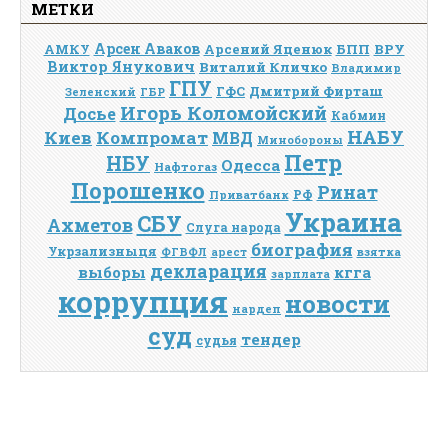
МЕТКИ
Арсен Аваков
Арсений Яценюк
БПП
ВРУ
АМКУ
Виктор Янукович
Виталий Кличко
Владимир
ГПУ
Дмитрий Фирташ
ГФС
Зеленский
ГБР
Игорь Коломойский
Досье
Кабмин
НАБУ
Киев
Компромат
МВД
Минобороны
Петр
НБУ
Одесса
Нафтогаз
Порошенко
Ринат
РФ
Приватбанк
Украина
СБУ
Ахметов
Слуга народа
биография
Укрзализныця
взятка
ФГВФЛ
арест
декларация
выборы
кгга
зарплата
коррупция
новости
нардеп
суд
тендер
судья