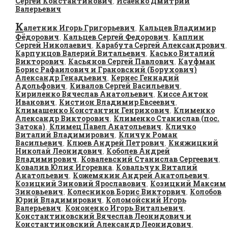
Сергей Константинович
Исаенко Дмитрий
,
Валерьевич
К
алетник Игорь Григорьевич
Кальцев Владимир
,
Фёдорович
Кальцев Сергей Федорович
Каплин
,
,
Сергей Николаевич
Карабута Сергей Александрович
,
,
Карпунцов Валерий Витальевич
Касько Виталий
,
Викторович
Касьянов Сергей Павлович
Кауфман
,
,
Борис Рафаилович и Грановский (Борухович)
Александр Генадьевич
Кернес Геннадий
,
Адольфович
Кивалов Сергей Васильевич
,
,
Кириленко Вячеслав Анатольевич
Киссе Антон
,
Иванович
Кистион Владимир Евсеевич
,
,
Климашенко Константин Генрихович
Клименко
,
Александр Викторович
Клименко Станислав (пос.
,
Затока)
Климец Павел Анатольевич
Кличко
,
,
Виталий Владимирович
Кличук Роман
,
Васильевич
Клюев Андрей Петрович
Княжицкий
,
,
Николай Леонидович
Коболев Андрей
,
Владимирович
Ковалевский Станислав Сергеевич
,
,
Ковалив Юлия Игоревна
Ковальчук Виталий
,
Анатольевич
Кожемякин Андрей Анатольевич
,
,
Козицкий Зиновий Ярославович
Козицкий Максим
,
Зиновьевич
Колесников Борис Викторвич
Колобов
,
,
Юрий Владимирович
Коломойский Игорь
,
Валерьевич
Кононенко Игорь Витальевич
,
,
Константиновский Вячеслав Леонидович и
Константиновский Александр Леонидович
,