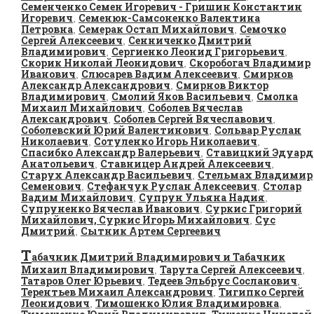
Семенченко Семен Игоревич - Гришин Константин
Игоревич
Семенюк-Самсоненко Валентина
,
Петровна
Семерак Остап Михайлович
Семочко
,
,
Сергей Алексеевич
Сенниченко Дмитрий
,
Владимирович
Сергиенко Леонид Григорьевич
,
,
Скорик Николай Леонидович
Скоробогач Владимир
,
Иванович
Слюсарев Вадим Алексеевич
Смирнов
,
,
Александр Александрович
Смирнов Виктор
,
Владимирович
Смолий Яков Васильевич
Смолка
,
,
Михаил Михайлович
Соболев Вячеслав
,
Александрович
Соболев Сергей Вячеславович
,
,
Соболевский Юрий Валентинович
Сольвар Руслан
,
Николаевич
Сотуленко Игорь Николаевич
,
,
Спасибко Александр Валерьевич
Ставицкий Эдуард
,
Анатольевич
Ставницер Андрей Алексеевич
,
,
Старух Александр Васильевич
Стельмах Владимир
,
Семенович
Стефанчук Руслан Алексеевич
Столар
,
,
Вадим Михайлович
Супрун Ульяна Надия
,
,
Супруненко Вячеслав Иванович
Суркис Григорий
,
Михайлович, Суркис Игорь Михайлович
Сус
,
Дмитрий
Сытник Артем Сергеевич
,
Т
абачник Дмитрий Владимирович и Табачник
Михаил Владимирович
Тарута Сергей Алексеевич
,
,
Татаров Олег Юрьевич
Тедеев Эльбрус Сосланович
,
,
Терентьев Михаил Александрович
Тигипко Сергей
,
Леонидович
Тимошенко Юлия Владимировна
,
,