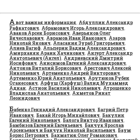
А
вот важная информация
Абдуллин Александр
,
Рафкатович
Абрамович Игорь Александрович
,
,
Аваков Арсен Борисович
Аверьянов Олег
,
Вячеславович
Аврамов Иван Иванович
Азаров
,
,
Николай Янович
Аласания Зураб Григорьевич
,
,
Алиев Вагиф
Альперин Вадим Александрович
,
,
Амирханян Араик Хачикович
Ангерт Александр
,
Анатольевич (Ангел)
Андриевский Дмитрий
,
Иосифович
Анисимов Евгений Александрович
,
,
Антонов Виталий Борисович
Арестович Алексей
,
Николаевич
Артеменко Андрей Викторович
,
,
Артеменко Юрий Анатольевич
Арутюнов Рубен
,
Оганесович
Арфуш (Харфуш) Валид Мухаммед
,
Аднан
Астион Василий Николаевич
Атрошенко
,
,
Владислав Анатольевич
Ахметов Ринат
,
Леонидович
Б
абенко Геннадий Александрович
Багрий Петр
,
Иванович
Бакай Игорь Михайлович
Бакулин
,
,
Евгений Николаевич
Балога Виктор Иванович
,
,
Бамбизов Евгений Евгеньевич
Банчук Ярослав
,
Арсеньевич и Банчук Николай Васильевич
Баум
,
Борис Петрович
Бахматюк Олег Романович
,
,