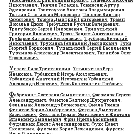
Тимошенко Юрий Владимирович
Тищенко Николай
,
Николаевич
Ткачик Татьяна
Товмасян Артур
,
,
Эдмарович
Толстоухов Анатоий Владимирович
,
,
Толчин Станислав Марксович
Тополов Виктор
,
Семенович
Торнер Дмитрий Григорьевич
Трамп
,
,
Дональд Джон
Требушкин Руслан Валерьевич
,
,
Тригубенко Сергей Николаевич
Трипульский
,
Григорий Яковлевич
Троян Вадим Анатольевич
,
,
Трубаров Виталий Николаевич
Трубаров Виталий
,
Николаевич
Труханов Геннадий Леонидович
Тука
,
,
Георгий Борисович
Тупальский Сергей Васильевич
,
,
Турчинов Александр Валентинович
Тягнибок Олег
,
Ярославович
У
глава Гизо Тристанович
Ульянченко Вера
,
Ивановна
Урбанский Игорь Анатольевич,
,
Урбанский Анатолий Игоревич и Урбанский
Александр Игоревич
Усов Константин Глебович
,
Ф
абрикант Светлана Самуиловна
Фаермарк Сергей
,
Александрович
Фазилов Бахтиор Шухратович
,
,
Фельдман Александр Борисович
Фиала Томаш
,
,
Филатов Борис Альбертович
Фирташ Дмитрий
,
Васильевич
Фисталь Герман Эмильевич и Фисталь
,
Владимир Эмильевич
Фриз Ирина Васильевн
,
,
Фудашкин Денис Александрович
Фукс Павел
,
Яковлевич
Фуксман Борис Леонидович
Фурсин
,
,
Иван Геннадиевич