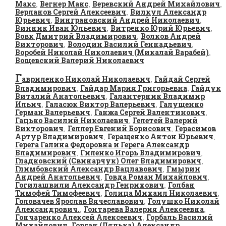
Макс
Вегнер Макс
Веревский Андрей Михайлович
,
,
,
Верланов Сергей Алексеевич
Вилкул Александр
,
Юрьевич
Винграновский Андрей Николаевич
,
,
Винник Иван Юльевич
Витренко Юрий Юрьевич
,
,
Вовк Дмитрий Владимирович
Волков Андрей
,
Викторович
Володин Василий Геннадьевич
,
,
Воробей Николай Николаевич (Микалай Варабей)
,
Вощевский Валерий Николаевич
Г
авриленко Николай Николаевич
Гайдай Сергей
,
Владимирович
Гайдар Мария Григорьевна
Гайдук
,
,
Виталий Анатольевич
Галантерник Владимир
,
Ильич
Галасюк Виктор Валерьевич
Галущенко
,
,
Герман Валерьевич
Ганжа Сергей Валентинович
,
,
Гацько Василий Николаевич
Гелетей Валерий
,
Викторович
Геллер Евгений Борисович
Герасимов
,
,
Артур Владимирович
Геращенко Антон Юрьевич
,
,
Герега Галина Федоровна и Герега Александр
Владимирович
Гиленко Игорь Владимирович
,
,
Гладковский (Свинарчук) Олег Владимирович
,
Глимбовский Александр Вацлавович
Гмырин
,
Андрей Анатольевич
Говда Роман Михайлович
,
,
Гогилашвили Александр Генрихович
Голбан
,
Тимофей Тимофеевич
Голица Михаил Николаевич
,
,
Головачев Ярослав Вячеславович
Голушко Николай
,
Александрович.
Гонтарева Валерия Алексеевна
,
,
Гончаренко Алексей Алексеевич
Горбаль Василий
,
Михайлович
Горган (Лялька) Александр
,