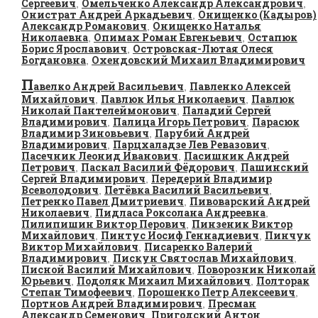
Сергеевич
Омельченко Александр Александрович
,
,
Онистрат Андрей Аркадьевич
Онищенко (Кадыров)
,
Александр Романович
Онищенко Наталья
,
Николаевна
Опимах Роман Евгеньевич
Остапюк
,
,
Борис Ярославович
Островская-Лютая Олеся
,
Богдановна
Охендовский Михаил Владимирович
,
П
авелко Андрей Васильевич
Павленко Алексей
,
Михайлович
Павлюк Илья Николаевич
Павлюк
,
,
Николай Пантелеймонович
Паладий Сергей
,
Владимирович
Палица Игорь Петрович
Парасюк
,
,
Владимир Зиновьевич
Парубий Андрей
,
Владимирович
Парцхаладзе Лев Ревазович
,
,
Пасечник Леонид Иванович
Пасишник Андрей
,
Петрович
Паскал Василий Фёдорович
Пашинский
,
,
Сергей Владимирович
Передерий Владимир
,
Всеволодович
Петёвка Василий Васильевич
,
,
Петренко Павел Дмитриевич
Пивоварский Андрей
,
Николаевич
Пидласа Роксолана Андреевна
,
,
Пилипишин Виктор Перович
Пинзеник Виктор
,
Михайлович
Пинтус Иосиф Геннадиевич
Пинчук
,
,
Виктор Михайлович
Писаренко Валерий
,
Владимирович
Пискун Святослав Михайлович
,
,
Писной Василий Михайлович
Поворозник Николай
,
Юрьевич
Подоляк Михаил Михайлович
Полторак
,
,
Степан Тимофеевич
Порошенко Петр Алексеевич
,
,
Портнов Андрей Владимирович
Пресман
,
Александр Семенович
Пригодский Антон
,