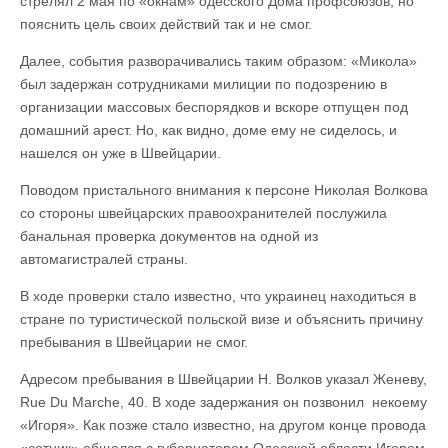
стрелял 2 мая по «окнам» одесского Дома профсоюзов, но
пояснить цель своих действий так и не смог.
Далее, события разворачивались таким образом: «Микола»
был задержан сотрудниками милиции по подозрению в
организации массовых беспорядков и вскоре отпущен под
домашний арест. Но, как видно, доме ему не сиделось, и
нашелся он уже в Швейцарии.
Поводом пристального внимания к персоне Николая Волкова
со стороны швейцарских правоохранителей послужила
банальная проверка документов на одной из
автомагистралей страны.
В ходе проверки стало известно, что украинец находиться в
стране по туристической польской визе и объяснить причину
пребывания в Швейцарии не смог.
Адресом пребывания в Швейцарии Н. Волков указал Женеву,
Rue Du Marche, 40. В ходе задержания он позвонил некоему
«Игоря». Как позже стало известно, на другом конце провода
«сотник» общался с губернатором Одесской области Игорем