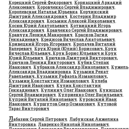
Корецкий Сергей Федорович
Корнацкий Аркадий
,
Алексеевич
Коровченко Сергей Владимирович
,
,
Королевская Наталья Юрьевна
Корчинский
,
Дмитрий Александрович
Костерин Владимир
,
Александрович
Косьмин Алексей Николаевич
,
,
Косюк Юрий Анатольевич
Котвицкий Игорь
,
Александрович
Кравченко Сергей Владимирович
,
,
Кравчук Леонид Макарович
Краснов Загид
,
Геннадиевич
Кредисов Вячеслав Анатольевич
,
,
Кривецкий Игорь Игоревич
Кропачев Виталий
,
Валеревич
Крук Юрий (Юлий) Борисович, Крук
,
Вячеслав Юльевич, Крук Борис Юльевич и Крук
Юрий Юльевич
Крючков Дмитрий Викторович,
,
Крючков Леонид Викторович
Кубив Степан
,
Иванович
Кубраков Александр Николаевич
Кужель
,
,
Александра Владимировна
Кузьмин Ренат
,
Равельевич, Кузьмин Рафаэль Измаилович,
Кузьмин Константин Измаилович
Кулеба
,
Дмитрий Иванович
Кулик Константин
,
Геннадиевич
Кулинич Олег Иванович
Куницын
,
,
Сергей Влаимирович
Куприенко Олег Васильевич
,
,
Куприй Виталий Николаевич
Куровский Иван
,
Иванович
Куршутов Сеяр Османович
Кутовой
,
,
Тарас Викторович
Л
абазюк Сергей Петрович
Лабунская Анжелика
,
Викторовна
Лавренко Николай Николаевич
,
,
Лавринович Александр Владимирович
Лавринович
,