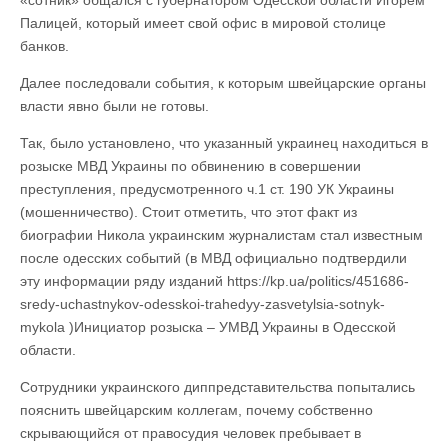
Палицей, который имеет свой офис в мировой столице
банков.
Далее последовали события, к которым швейцарские органы
власти явно были не готовы.
Так, было установлено, что указанный украинец находиться в
розыске МВД Украины по обвинению в совершении
преступления, предусмотренного ч.1 ст. 190 УК Украины
(мошенничество). Стоит отметить, что этот факт из
биографии Никола украинским журналистам стал известным
после одесских событий (в МВД официально подтвердили
эту информации ряду изданий https://kp.ua/politics/451686-
sredy-uchastnykov-odesskoi-trahedyy-zasvetylsia-sotnyk-
mykola )Инициатор розыска – УМВД Украины в Одесской
области.
Сотрудники украинского диппредставительства попытались
пояснить швейцарским коллегам, почему собственно
скрывающийся от правосудия человек пребывает в