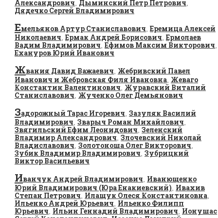
Александрович
Дыминский Петр Петрович
,
,
Дядечко Сергей Владимирович
Е
мельянов Артур Станиславович
Еремица Алексей
,
Николаевич
Ермак Андрей Борисович
Ермолаев
,
,
Вадим Владимирович
Ефимов Максим Викторович
,
,
Ехануров Юрий Иванович
Ж
вания Давид Важаевич
Жебривский Павел
,
Иванович и Жебровская Филя Ивановна
Жеваго
,
Константин Валентинович
Журавский Виталий
,
Станиславович
Жученко Олег Демьянович
,
З
адорожный Тарас Игоревич
Зазуляк Василий
,
Владимирович
Зварыч Роман Михайлович
,
,
Звягильский Ефим Леонидович
Зеленский
,
Владимир Александрович
Злочевский Николай
,
Владиславович
Золотоноша Олег Викторович
,
,
Зубик Владимир Владимирович
Зубрицкий
,
Виктор Васильевич
И
ванчук Андрей Владимирович
Иванющенко
,
Юрий Владимирович (Юра Енакиевский)
Ивахив
,
Степан Петрович
Илащук Олеся Константиновна
,
,
Ильенко Андрей Юрьевич
Ильенко Филипп
,
Юрьевич
Ильин Геннадий Владимирович
Ионушас
,
,