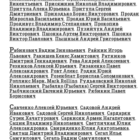
Викентьевич
Присяжнюк Николай Владимирович
,
,
Притула Алена Юрьевна
Притула Сергей
,
Дмитриевич
Приходько Борис Викторович
Продан
,
,
Мирослав Васильевич
Продан Юрий Васильевич
,
,
Продивус Владимир Степанович
Прокопив
,
Владимир Владимирович
Пузийчук Андрей
,
Викторович
Пшонка Артем Викторович
Пшонка
,
,
Виктор Павлович
Пышный Андрей Григорьевич
,
Р
абинович Вадим Зиновьевич
Райнин Игорь
,
Львович
Ракишев Кенес Хамитович
Ратников
,
,
Дмитрий Геннадиевич
Рева Андрей Алексеевич
,
,
Резников Алексей Юрьевич
Ризаненко Павел
,
Александрович
Ровт Алекс
Родин Юрий
,
,
Александрович
Розенблат Борислав Соломонович
,
,
Роллинс Марк, Mark Rollins
Рудьковский Николай
,
Николаевич
Рыбалко (Рыбалка) Сергей Викторович
,
,
Рыбчинский Евгений Юрьевич
Рябикин Павел
,
Борисович
С
авченко Алексей Юрьевич
Садовой Андрей
,
Иванович
Садовой Сергей Николаевич
Сардарян
,
,
Сурен Хачатурович
Саркисян Армен Нагапетович
,
,
Сацюк Владимир Николаевич
Светличная Юлия
,
Александровна
Свириденко Юлия Анатольевна
,
,
Святаш Дмитрий Владимирович
Сегал Илья
,
Самуилович
Сегаль Вадим Самуилович
,
,