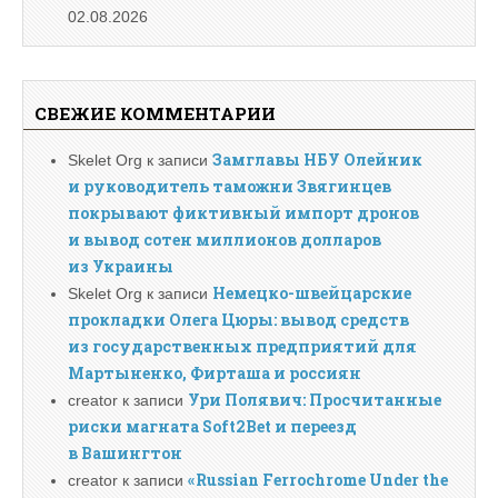
02.08.2026
СВЕЖИЕ КОММЕНТАРИИ
Замглавы НБУ Олейник
Skelet Org
к записи
и руководитель таможни Звягинцев
покрывают фиктивный импорт дронов
и вывод сотен миллионов долларов
из Украины
Немецко-швейцарские
Skelet Org
к записи
прокладки Олега Цюры: вывод средств
из государственных предприятий для
Мартыненко, Фирташа и россиян
Ури Полявич: Просчитанные
creator
к записи
риски магната Soft2Bet и переезд
в Вашингтон
«Russian Ferrochrome Under the
creator
к записи