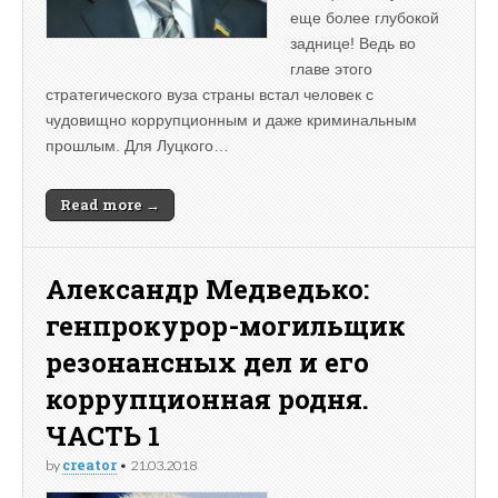
еще более глубокой
заднице! Ведь во
главе этого
стратегического вуза страны встал человек с
чудовищно коррупционным и даже криминальным
прошлым. Для Луцкого…
Read more →
Александр Медведько:
генпрокурор-могильщик
резонансных дел и его
коррупционная родня.
ЧАСТЬ 1
creator
by
•
21.03.2018